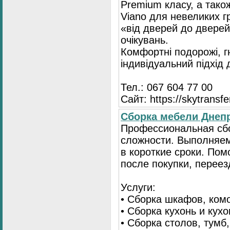
Premium класу, а тако
Viano для невеликих 
«від дверей до дверей
очікувань.
Комфортні подорожі, г
індивідуальний підхід
Тел.: 067 604 77 00
Сайт: https://skytransf
Сбopка мебели Днепр
Пpoфессиональная сб
сложности. Выполняем
в короткие сроки. По
после покупки, переез
Услуги:
• Сборка шкафов, ком
• Сборка кухонь и кух
• Сборка столов, тумб