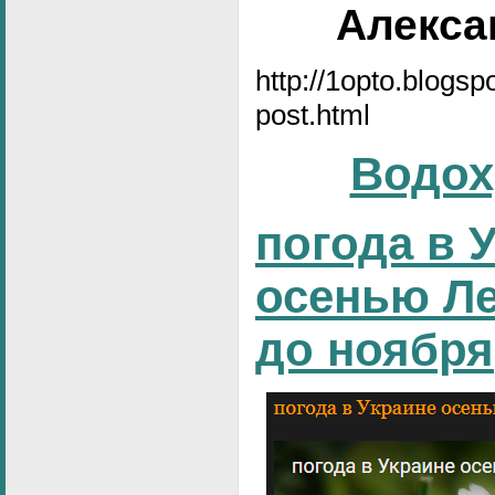
Алексан
http://1opto.blogs
post.html
Водох
погода в 
осенью Ле
до ноября