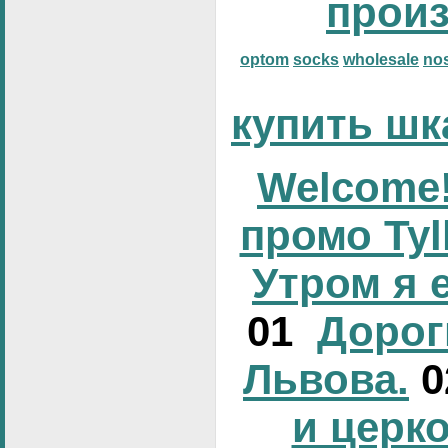
прои
optom
socks
wholesale
no
купить шк
Welcome!
промо Tyl
Утром я 
01
Дорог
Львова.
и церк