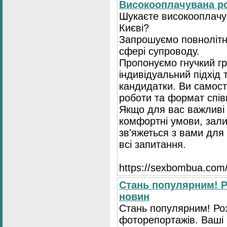
Високооплачувана ро
Шукаєте високооплачув
Києві?
Запрошуємо повнолітні
сфері супроводу.
Пропонуємо гнучкий гр
індивідуальний підхід 
кандидатки. Ви самост
роботи та формат спів
Якщо для вас важливі 
комфортні умови, зали
зв'яжеться з вами для 
всі запитання.
https://seхbombua.com/
Стань популярним! Р
новин
Стань популярним! Роз
фоторепортажів. Ваші 