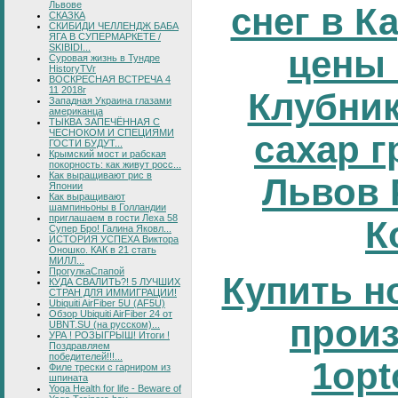
Львове
снег в К
СКАЗКА
СКИБИДИ ЧЕЛЛЕНДЖ БАБА
ЯГА В СУПЕРМАРКЕТЕ /
SKIBIDI...
цены 
Суровая жизнь в Тундре
HistoryTVr
ВОСКРЕСНАЯ ВСТРЕЧА 4
11 2018г
Клубник
Западная Украина глазами
американца
ТЫКВА ЗАПЕЧЁННАЯ С
ЧЕСНОКОМ И СПЕЦИЯМИ
сахар г
ГОСТИ БУДУТ...
Крымский мост и рабская
покорность: как живут росс...
Как выращивают рис в
Львов 
Японии
Как выращивают
шампиньоны в Голландии
приглашаем в гости Леха 58
К
Супер Бро! Галина Яковл...
ИСТОРИЯ УСПЕХА Виктора
Оношко. КАК в 21 стать
МИЛЛ...
ПрогулкаСпапой
Купить н
КУДА СВАЛИТЬ?! 5 ЛУЧШИХ
СТРАН ДЛЯ ИММИГРАЦИИ!
Ubiquiti AirFiber 5U (AF5U)
Обзор Ubiquiti AirFiber 24 от
прои
UBNT.SU (на русском)...
УРА ! РОЗЫГРЫШ! Итоги !
Поздравляем
победителей!!!...
1opt
Филе трески с гарниром из
шпината
Yoga Health for life - Beware of