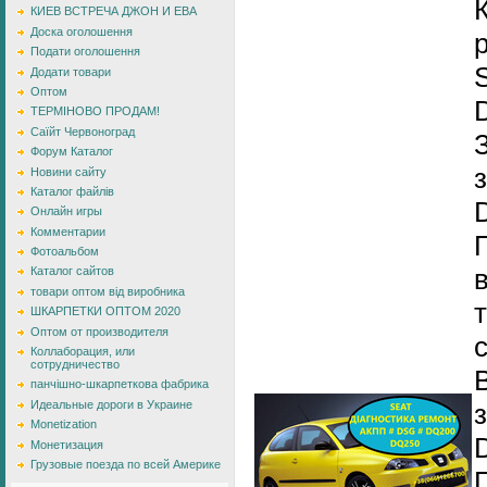
КИЕВ ВСТРЕЧА ДЖОН И ЕВА
Доска оголошення
Подати оголошення
Додати товари
Оптом
ТЕРМІНОВО ПРОДАМ!
Саїйт Червоноград
Форум Каталог
Новини сайту
Каталог файлів
Онлайн игры
Комментарии
Фотоальбом
Каталог сайтов
товари оптом від виробника
т
ШКАРПЕТКИ ОПТОМ 2020
Оптом от производителя
Коллаборация, или
сотрудничество
панчішно-шкарпеткова фабрика
Идеальные дороги в Украине
Monetization
Монетизация
Грузовые поезда по всей Америке