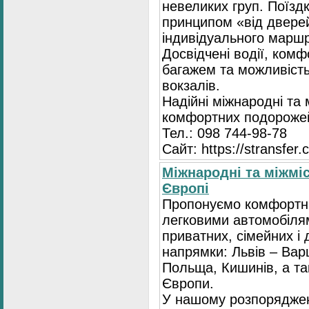
невеликих груп. Поїзд
принципом «від двере
індивідуального маршр
Досвідчені водії, комф
багажем та можливість
вокзалів.
Надійні міжнародні та
комфортних подорожей
Тел.: 098 744-98-78
Сайт: https://stransfer.
Міжнародні та міжміс
Європі
Пропонуємо комфортні
легковими автомобіля
приватних, сімейних і 
напрямки: Львів – Варш
Польща, Кишинів, а так
Європи.
У нашому розпоряджен