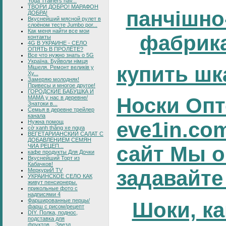
Yoga Trainers hav...
ТВОРИ ДОБРО! МАРАФОН
панчішно
ДОБРА!
Вкуснейший мясной рулет в
слоёном тесте Jumbo por...
Как меня найти все мои
фабрика
контакты
4G В УКРАИНЕ - СЕЛО
ОПЯТЬ В ПРОЛЁТЕ?
Все что нужно знать о 5G
Україна. Буйволи німця
купить шк
Мішеля. Ремонт великів у
Ху...
Замеряю молодняк!
Привесы и многое другое!
ГОРОДСКИЕ БАБУШКА И
Носки Опт
МАМА у нас в деревне/
Знатоки в...
Семья в деревне трейлер
канала
eve1in.co
Нужна помощ
cờ xanh thắng xe ngựa
ВЕГЕТАРИАНСКИЙ САЛАТ С
ДОБАВЛЕНИЕМ СЕМЯН
сайт Мы о
ЧИА РЕЦЕП...
кафе продукты Для Дочки
Вкуснейший Торт из
Кабачков!
задавайте
МеркуриЙ TV
УКРАИНСКОЕ СЕЛО КАК
живут пенсионеры.
прикольные фото с
надписями 4
Фаршированные перцы/
Шоки, ка
фарш с рисом/рецепт
DIY. Полка, поднос,
подставка для
фруктов....Звезд...