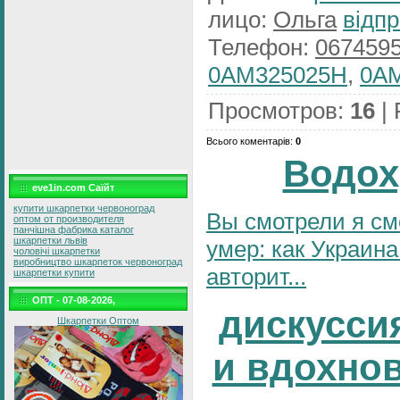
лицо
:
Ольга
відпр
Телефон
:
067459
0AM325025H
,
0A
Просмотров
:
16
|
Всього коментарів
:
0
Водох
eve1in.com Саїйт
купити шкарпетки червоноград
Вы смотрели я см
оптом от производителя
панчішна фабрика каталог
шкарпетки львів
умер: как Украина
чоловічі шкарпетки
виробництво шкарпеток червоноград
авторит...
шкарпетки купити
ОПТ - 07-08-2026,
дискусси
Шкарпетки Оптом
и вдохно