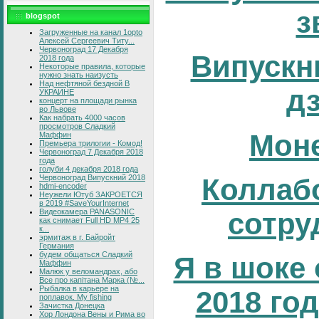
з
blogspot
Загруженные на канал 1opto
Алексей Сергеевич Титу...
Червоноград 17 Декабря
Випускни
2018 года
Некоторые правила, которые
нужно знать наизусть
Над нефтяной бездной В
д
УКРАИНЕ
концерт на площади рынка
во Львове
Как набрать 4000 часов
просмотров Сладкий
Мон
Маффин
Премьера трилогии - Комод!
Червоноград 7 Декабря 2018
года
голуби 4 декабря 2018 года
Червоноград Випускний 2018
Коллаб
hdmi-encoder
Неужели Ютуб ЗАКРОЕТСЯ
в 2019 #SaveYourInternet
Видеокамера PANASONIC
сотру
как снимает Full HD MP4 25
к...
эрмитаж в г. Байройт
Германия
будем общаться Сладкий
Я в шоке 
Маффин
Малюк у веломандрах, або
Все про капітана Марка (№...
Рыбалка в карьере на
2018 год
поплавок. My fishing
Зачистка Донецка
Хор Лондона Вены и Рима во