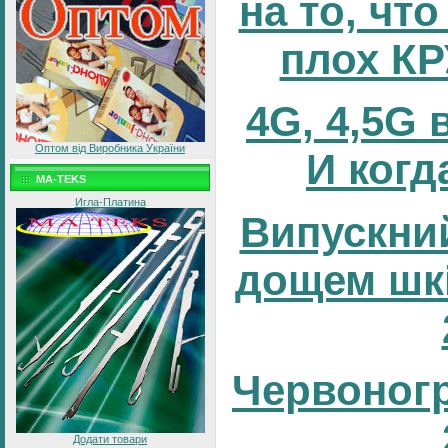
на то, что
плох К
4G, 4,5G 
Оптом від Виробника України
И когд
MA-TEKS
Игла-Платина
Випускний
дощем шк
Червоног
Додати товари