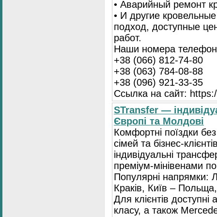
• Аварийный ремонт 
• И другие кровельны
подход, доступные це
работ.
Наши номера телефоно
+38 (066) 812-74-80
+38 (063) 784-08-88
+38 (096) 921-33-35
Ссылка на сайт: https:/
STransfer — індивіду
Європі та Молдові
Комфортні поїздки без
сімей та бізнес-клієнті
індивідуальні трансфе
преміум-мінівенами по 
Популярні напрямки: Л
Краків, Київ – Польща,
Для клієнтів доступні
класу, а також Mercede