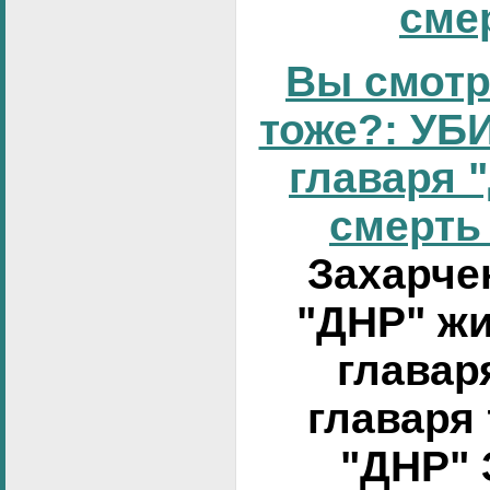
смер
Вы смотр
тоже?: УБИ
главаря 
смерть 
Захарчен
"ДНР" жи
главар
главаря
"ДНР" 