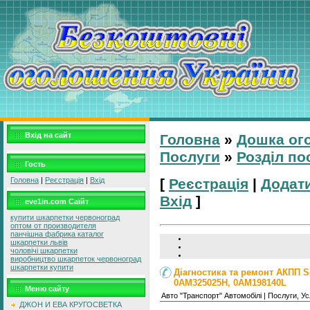
Вхід на сайт
Головна
»
Дошка ог
Послуги
»
Розділ по
Гость
Головна
|
Реєстрація
|
Вхід
[
Реєстрація
|
Додат
Вхід
]
eve1in.com Саїйт
купити шкарпетки червоноград
оптом от производителя
панчішна фабрика каталог
шкарпетки львів
чоловічі шкарпетки
виробництво шкарпеток червоноград
шкарпетки купити
Діагностика та ремонт АКПП S
0AM325025H, 0AM198140L
Меню сайту
Авто "Транспорт" Автомобілі | Послуги, У
ДЖОН И ЕВА КРУГОСВЕТКА