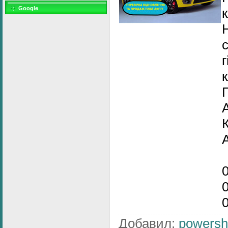
Google
г
Добавил
:
powershi