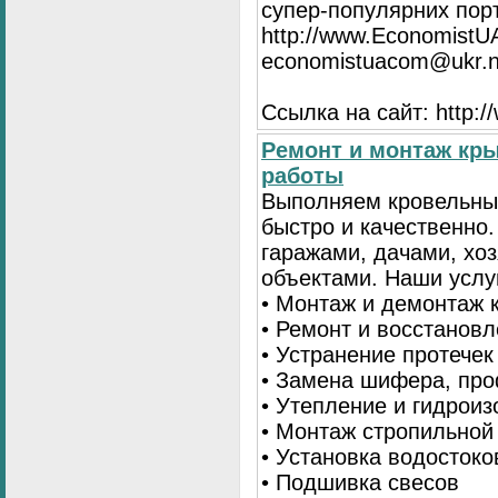
супер-популярних порта
http://www.EconomistU
economistuacom@ukr.n
Ссылка на сайт: http:
Ремонт и монтаж кр
работы
Выполняем кровельны
быстро и качественно
гаражами, дачами, хо
объектами. Наши услу
• Монтаж и демонтаж 
• Ремонт и восстанов
• Устранение протечек
• Замена шифера, пр
• Утепление и гидрои
• Монтаж стропильной
• Установка водостоко
• Подшивка свесов