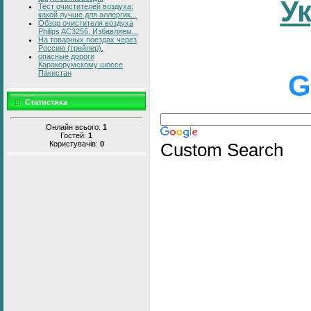
У
Тест очистителей воздуха:
какой лучше для аллергик...
Обзор очистителя воздуха
Philips AC3256. Избавляем...
На товарных поездах через
Россию (трейлер).
опасные дороги
Каракорумскому шоссе
Пакистан
G
Статистика
Онлайн всього:
1
Гостей:
1
Custom Search
Користувачів:
0