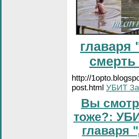
главаря 
смерть
http://1opto.blogs
post.html
УБИТ За
Вы смотр
тоже?: УБИ
главаря 