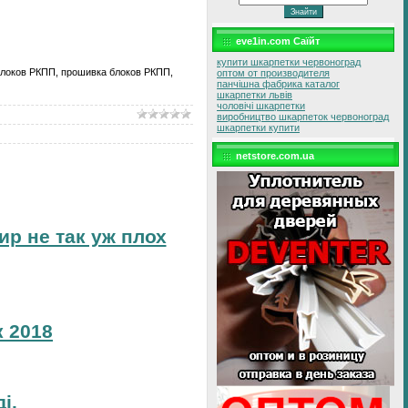
eve1in.com Саїйт
купити шкарпетки червоноград
 блоков РКПП, прошивка блоков РКПП,
оптом от производителя
панчішна фабрика каталог
шкарпетки львів
чоловічі шкарпетки
виробництво шкарпеток червоноград
шкарпетки купити
netstore.com.ua
ир не так уж плох
 2018
і.