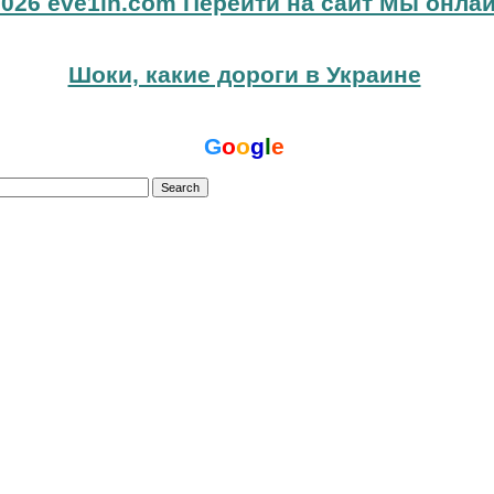
026 eve1in.com Перейти на сайт Мы онлай
Шоки, какие дороги в Украине
G
o
o
g
l
e