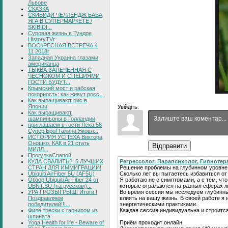
Львове
СКАЗКА
СКИБИДИ ЧЕЛЛЕНДЖ БАБА
ЯГА В СУПЕРМАРКЕТЕ /
SKIBIDI...
Суровая жизнь в Тундре
HistoryTVr
ВОСКРЕСНАЯ ВСТРЕЧА 4
11 2018г
Западная Украина глазами
американца
ТЫКВА ЗАПЕЧЁННАЯ С
ЧЕСНОКОМ И СПЕЦИЯМИ
ГОСТИ БУДУТ...
Крымский мост и рабская
покорность: как живут росс...
Как выращивают рис в
Японии
Увійдіть:
Как выращивают
шампиньоны в Голландии
приглашаем в гости Леха 58
Супер Бро! Галина Яковл...
ИСТОРИЯ УСПЕХА Виктора
Оношко. КАК в 21 стать
Відправити
МИЛЛ...
ПрогулкаСпапой
Регрессолог, Парапсихолог, Гипнотер
КУДА СВАЛИТЬ?! 5 ЛУЧШИХ
Решение проблемы на глубинном уровне
СТРАН ДЛЯ ИММИГРАЦИИ!
Сколько лет вы пытаетесь избавиться о
Ubiquiti AirFiber 5U (AF5U)
Я работаю не с симптомами, а с тем, что
Обзор Ubiquiti AirFiber 24 от
которые отражаются на разных сферах ж
UBNT.SU (на русском)...
Во время сессии мы исследуем глубинн
УРА ! РОЗЫГРЫШ! Итоги !
влиять на вашу жизнь. В своей работе 
Поздравляем
энергетическими практиками.
победителей!!!...
Каждая сессия индивидуальна и строитс
Филе трески с гарниром из
шпината
Приём проходит онлайн.
Yoga Health for life - Beware of