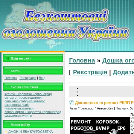
Вхід на сайт
Головна
»
Дошка ог
[
Реєстрація
|
Додат
Гость
Головна
|
Реєстрація
|
Вхід
eve1in.com Саїйт
купити шкарпетки червоноград
оптом от производителя
панчішна фабрика каталог
Діагностика та ремонт РКПП 
шкарпетки львів
Авто "Транспорт" Автомобілі | Послуги, У
чоловічі шкарпетки
виробництво шкарпеток червоноград
Пр
шкарпетки купити
Ре
З
Меню сайту
Вл
А
ДЖОН И ЕВА КРУГОСВЕТКА
Шв