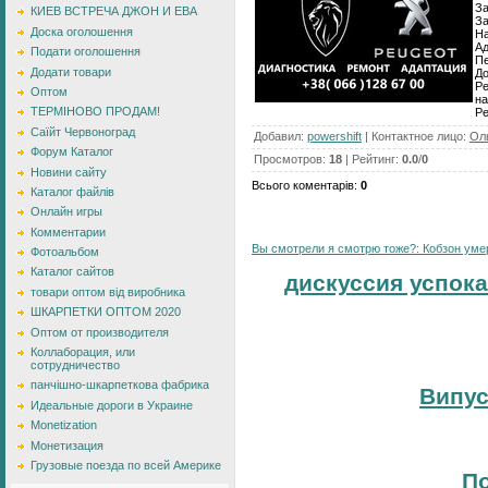
За
КИЕВ ВСТРЕЧА ДЖОН И ЕВА
За
Доска оголошення
На
Ад
Подати оголошення
Пе
Додати товари
До
Ре
Оптом
на
ТЕРМІНОВО ПРОДАМ!
Pe
Саїйт Червоноград
Добавил
:
powershift
|
Контактное лицо
:
Ол
Форум Каталог
Просмотров
:
18
|
Рейтинг
:
0.0
/
0
Новини сайту
Всього коментарів
:
0
Каталог файлів
Онлайн игры
Комментарии
Вы смотрели я смотрю тоже?: Кобзон умер:
Фотоальбом
Каталог сайтов
дискуссия успока
товари оптом від виробника
ШКАРПЕТКИ ОПТОМ 2020
Оптом от производителя
Коллаборация, или
сотрудничество
панчішно-шкарпеткова фабрика
Випус
Идеальные дороги в Украине
Monetization
Монетизация
Грузовые поезда по всей Америке
По