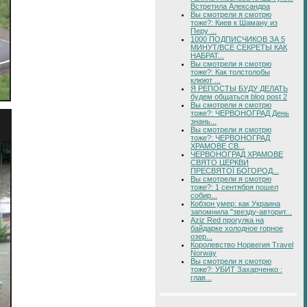
Встретила Александра
Вы смотрели я смотрю
тоже?: Киев к Шаману из
Перу ...
1000 ПОДПИСЧИКОВ ЗА 5
МИНУТ/ВСЕ СЕКРЕТЫ КАК
НАБРАТ...
Вы смотрели я смотрю
тоже?: Как толстолобы
клюют ...
Я РЕПОСТЫ БУДУ ДЕЛАТЬ
будем общаться blog post 2
Вы смотрели я смотрю
тоже?: ЧЕРВОНОГРАД День
знань...
Вы смотрели я смотрю
тоже?: ЧЕРВОНОГРАД
ХРАМОВЕ СВ...
ЧЕРВОНОГРАД ХРАМОВЕ
СВЯТО ЦЕРКВИ
ПРЕСВЯТОЇ БОГОРОД...
Вы смотрели я смотрю
тоже?: 1 сентября пошел
собир...
Кобзон умер: как Украина
запомнила "звезду-авторит...
Aziz Red прогулка на
байдарке холодное горное
озер...
Королевство Норвегия Travel
Norway
Вы смотрели я смотрю
тоже?: УБИТ Захарченко :
глав...