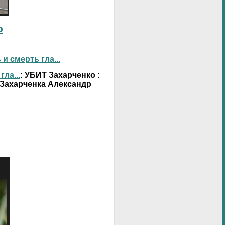
о
 смерть гла...
ла...
: УБИТ Захарченко :
 Захарченка Александр