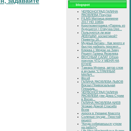
н, задавайте
blogspot
ЧЕРВОНОГРАД ГАЛИНА
ЯКОВЛЕВА Покупки
FILMS Матрица времени
2017 HD 1080p
Короткометражка «Парень из
будущего» | Озвучка Dee...
Пользуются ли мои
ДЕВУШКИ, косметикой?
Приветы.16...
Мудрый Китаец - Как много и
быстро набрать просмот...
Клюква с Мёдом на Зиму
Рецепт Галина Яковлева
ВКУСНЫЙ САЛАТ Обзор
покупок ЧТО У МЕНЯ НА
КУХНЕ
Тамара Мурина, автор слов
и музыки "СТРАННЫЙ
МАЛЬЧ...
lifecell
ГАЛИНА ЯКОВЛЕВА ЛЬВОВ
Вокзал Привокзальная
Площадь...
ЧЕРВОНОГРАД ГАЛИНА
ЯКОВЛЕВА уже Дома Стрим
в Воскр...
ГАЛИНА ЯКОВЛЕВА КИЕВ
Уезжаю Домой Спасибо
Всем
дороги в Украине Красота
Соленые грузди . Простой
рецепт
"Когда собираешься утром
на работу"
Life Alina Maslennikova будем