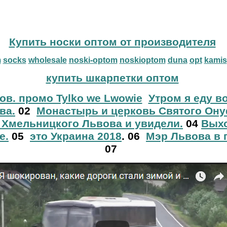
Купить носки оптом от производителя
m
socks
wholesale
noski-optom
noskioptom
duna
opt
kamis
купить шкарпетки оптом
ов. промо Tylko we Lwowie
Утром я еду в
ва.
02
Монастырь и церковь Святого Ону
 Хмельницкого Львова и увидели.
04
Выхо
е.
05
это Украина 2018
. 06
Мэр Львова в 
07