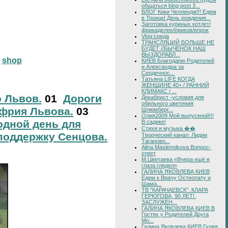
общаться blog post 3...
ВЛОГ Кики Челлендж!!! Едем
в Троицк! День рождения...
Заготовка куриных котлет/
фрикаделек/ёжиков/впрок
Vlog:среда
ТРАНСЛЯЦИЙ БОЛЬШЕ НЕ
БУДЕТ //БЫЧЕНОК НАШ
ВЫЗДОРАВЛ...
shop
КИЕВ Благодарю Родителей
и Александра за
Сердечнос...
Татьяна LIFE КОГДА
ЖЕНЩИНЕ 40+ / РАННИЙ
КЛИМАКС / ...
о Львов.
01
Дороги
Декабрист -условия для
обильного цветения
фрия Львова.
03
Шлюмберг...
Олия2009 Мой выпускной!!!
дной день для
В садике!
Стихи и музыка ��
поддержку Сенцова.
Творческий канал: Лидии
Таганово...
Alina Maslennikova Вопрос-
ответ
М.Цветаева «Вчера ещё в
глаза глядел»
ГАЛИНА ЯКОВЛЕВА КИЕВ
Едем к Врачу Остеопату и
Шама...
ТВ "КАРАЧАЕВСК". КЛАРА
ГЕРЮГОВА, 90 ЛЕТ!.
ЗАСЛУЖЕН...
ГАЛИНА ЯКОВЛЕВА КИЕВ В
Гостях у Родителей Друга
Мо...
Галина Яковлева КИЕВ Гуляя