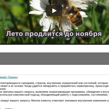
апевт, Гипноз
т повторяющихся сценариев, страхов, внутренних ограничений или состояний, которы
 лежит в их основе. Когда удаётся обнаружить и проработать первопричину, происходя
изни.
ые причины вашего запроса, выявляем ограничивающие программы, убеждения и внут
я использую комплексный подход, объединяющий работу с подсознанием, состояниями,
я вокруг вашего запроса. Многие клиенты отмечают значимые внутренние изменения у