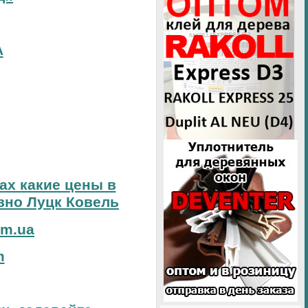
А
тах какие цены в
вно Луцк Ковель
om.ua
m