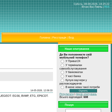
Субота, 08-08-2026, 19:25:22
Вітаю Вас
Гость
|
RSS
Головна
|
Реєстрація
|
Вхід
Наше опитування
Де Ви поповнюєте свiй
мобiльний телефон?
У Приват24
У термiналах
самообслуговування
У банкоматах
У касi банка
Купую ваучери у
расповсюджувчiв
В мене нема такої потреби
14-05-2026, 12:09:33
Результати
|
Архів опитувань
к PUEGEOT: EGS6, BVMP, ETG, EP6CDT.
Всього відповідей:
608
Пошук