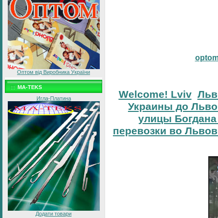
opto
Оптом від Виробника України
MA-TEKS
Welcome! Lviv
Льв
Игла-Платина
Украины до Льво
улицы Богдана
перевозки во Львов
Додати товари