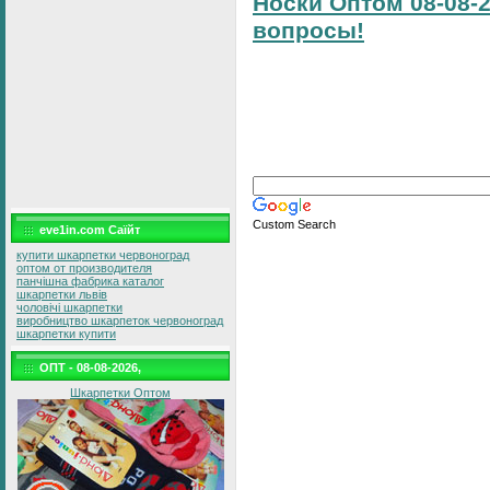
Носки Оптом 08-08-2
вопросы!
Custom Search
eve1in.com Саїйт
купити шкарпетки червоноград
оптом от производителя
панчішна фабрика каталог
шкарпетки львів
чоловічі шкарпетки
виробництво шкарпеток червоноград
шкарпетки купити
ОПТ - 08-08-2026,
Шкарпетки Оптом