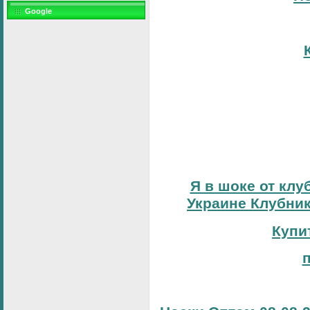
Google
Я в шоке от клу
Украине Клубник
Купи