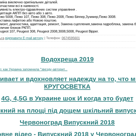
міна виключно оригінальних деталей.
пчастини всі в наявності.
явність електро-гідравлічних систем управління .
аптація АКПП без авто або з авто.
жо 5008, Пежо 107, Пежо 308, Пежо 2008, Пежо Біппер,Зуммер,Пежо 3008.
ставка лафетою або Новою поштою.
монт, диагностика, адаптация, ремонт, Замена сцепления,замена гидроблока, замена
личие блоков РКПП.
ugeot 107, Peugeot 308, Peugeot 2008,3008,5008, Peugeot Bipper.
ьга
відправити E-mail автору
|
Телефон
:
0674595601
Водохреща 2019
 как Украина запомнила "звезду-авторит...
ивает и вдохновляет надежду на то, что м
КРУГОСВЕТКА
4G, 4,5G в Украине шок И когда это будет
кний на площі під дощем шкільний випуск
Червоноград Випускний 2018
вне відео - Випускний 2018 у Червоноград