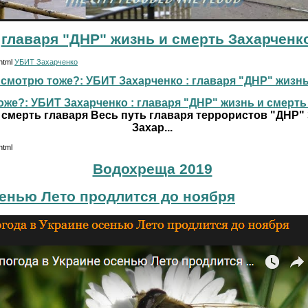
главаря "ДНР" жизнь и смерть Захарченк
.html
УБИТ Захарченко
смотрю тоже?: УБИТ Захарченко : главаря "ДНР" жизнь и
же?: УБИТ Захарченко : главаря "ДНР" жизнь и смерть г
 смерть главаря Весь путь главаря террористов "ДНР"
Захар...
html
Водохреща 2019
сенью Лето продлится до ноября