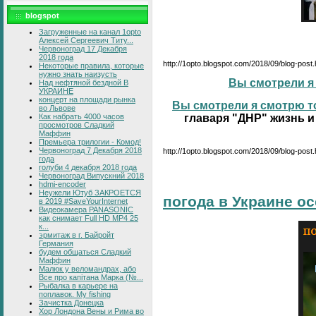
blogspot
Загруженные на канал 1opto
Алексей Сергеевич Титу...
Червоноград 17 Декабря
2018 года
http://1opto.blogspot.com/2018/09/blog-post
Некоторые правила, которые
нужно знать наизусть
Вы смотрели я 
Над нефтяной бездной В
УКРАИНЕ
концерт на площади рынка
Вы смотрели я смотрю то
во Львове
Как набрать 4000 часов
главаря "ДНР" жизнь и
просмотров Сладкий
Маффин
Премьера трилогии - Комод!
Червоноград 7 Декабря 2018
http://1opto.blogspot.com/2018/09/blog-post.
года
голуби 4 декабря 2018 года
Червоноград Випускний 2018
hdmi-encoder
Неужели Ютуб ЗАКРОЕТСЯ
погода в Украине о
в 2019 #SaveYourInternet
Видеокамера PANASONIC
как снимает Full HD MP4 25
к...
эрмитаж в г. Байройт
Германия
будем общаться Сладкий
Маффин
Малюк у веломандрах, або
Все про капітана Марка (№...
Рыбалка в карьере на
поплавок. My fishing
Зачистка Донецка
Хор Лондона Вены и Рима во