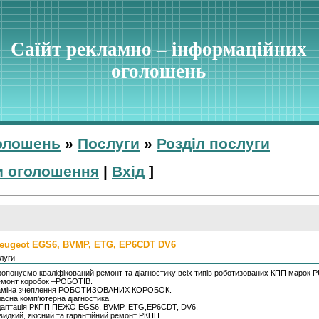
Саїйт рекламно – інформаційних
оголошень
олошень
»
Послуги
»
Розділ послуги
и оголошення
|
Вхід
]
Peugeot EGS6, BVMP, ETG, EP6CDT DV6
слуги
опонуємо кваліфікований ремонт та діагностику всіх типів роботизованих КПП маро
монт коробок –РОБОТІВ.
аміна зчеплення РОБОТИЗОВАНИХ КОРОБОК.
асна комп’ютерна діагностика.
даптація РКПП ПЕЖО EGS6, BVMP, ETG,EP6CDT, DV6.
идкий, якісний та гарантійний ремонт РКПП.