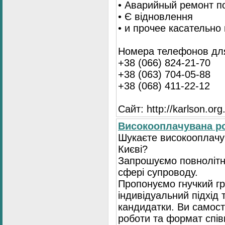
• Аварийный ремонт п
• Є відновлення
• и прочее касательно
Номера телефонов для
+38 (066) 824-21-70
+38 (063) 704-05-88
+38 (068) 411-22-12
Сайт: http://karlson.org
Високооплачувана ро
Шукаєте високооплачув
Києві?
Запрошуємо повнолітні
сфері супроводу.
Пропонуємо гнучкий гр
індивідуальний підхід 
кандидатки. Ви самост
роботи та формат спів