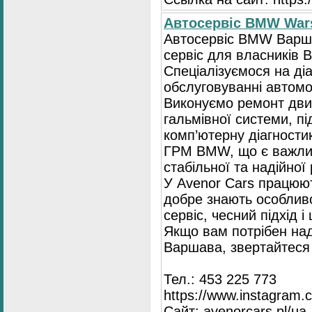
Автосервіс BMW War
Автосервіс BMW Варша
сервіс для власників 
Спеціалізуємося на діа
обслуговуванні автомо
Виконуємо ремонт двиг
гальмівної системи, пі
комп’ютерну діагностик
ГРМ BMW, що є важли
стабільної та надійної
У Avenor Cars працюют
добре знають особлив
сервіс, чесний підхід 
Якщо вам потрібен на
Варшава, звертайтеся 
Тел.: 453 225 773
https://www.instagram.
Сайт: avenorcars.pl/ua