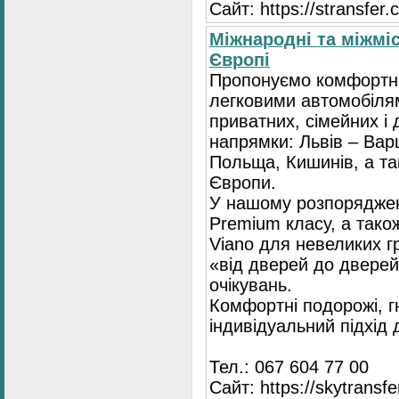
Сайт: https://stransfer.
Міжнародні та міжміс
Європі
Пропонуємо комфортні
легковими автомобіля
приватних, сімейних і 
напрямки: Львів – Варш
Польща, Кишинів, а так
Європи.
У нашому розпоряджен
Premium класу, а тако
Viano для невеликих 
«від дверей до дверей
очікувань.
Комфортні подорожі, г
індивідуальний підхід
Тел.: 067 604 77 00
Сайт: https://skytransf