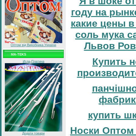
Я в шоке от
году на рынке
какие цены в
соль мука с
Львов Ров
Оптом від Виробника України
MA-TEKS
Купить н
Игла-Платина
производит
панчішн
фабрик
купить ш
Носки Оптом 
Додати товари