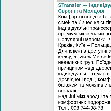
STransfer — індивіду
Європі та Молдові
Комфортні поїздки без
сімей та бізнес-клієнті
індивідуальні трансфе
преміум-мінівенами по 
Популярні напрямки: Л
Краків, Київ – Польща,
Для клієнтів доступні
класу, а також Mercede
невеликих груп. Поїзд
принципом «від двере
індивідуального маршр
Досвідчені водії, комф
багажем та можливість
вокзалів.
Надійні міжнародні та
комфортних подорожей
Тел.: 098 744-98-78