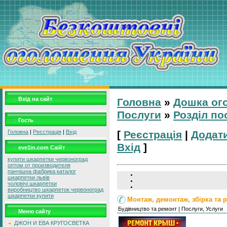
Вхід на сайт
Головна
»
Дошка ог
Послуги
»
Розділ по
Гость
Головна
|
Реєстрація
|
Вхід
[
Реєстрація
|
Додат
Вхід
]
eve1in.com Саїйт
купити шкарпетки червоноград
оптом от производителя
панчішна фабрика каталог
шкарпетки львів
чоловічі шкарпетки
виробництво шкарпеток червоноград
шкарпетки купити
Монтаж, демонтаж, збірка та р
Будівництво та ремонт | Послуги, Услуги
Меню сайту
ДЖОН И ЕВА КРУГОСВЕТКА