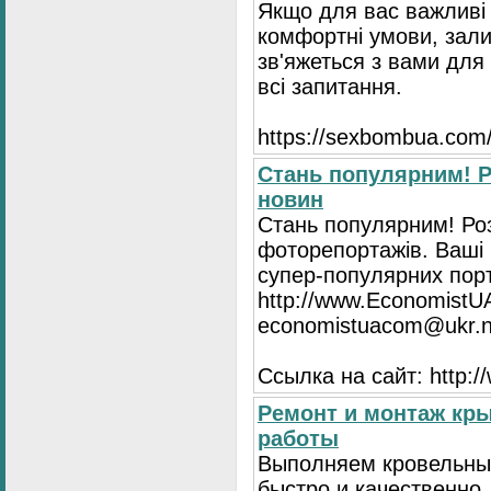
Якщо для вас важливі 
комфортні умови, зали
зв'яжеться з вами для 
всі запитання.
https://seхbombua.com/
Стань популярним! Р
новин
Стань популярним! Роз
фоторепортажів. Ваші 
супер-популярних порта
http://www.EconomistU
economistuacom@ukr.n
Ссылка на сайт: http:
Ремонт и монтаж кр
работы
Выполняем кровельны
быстро и качественно