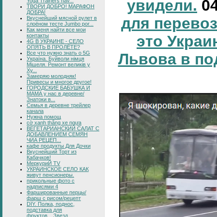
увидели.
0
Yoga Trainers hav...
ТВОРИ ДОБРО! МАРАФОН
ДОБРА!
для перевоз
Вкуснейший мясной рулет в
слоёном тесте Jumbo por...
Как меня найти все мои
это Украи
контакты
4G В УКРАИНЕ - СЕЛО
ОПЯТЬ В ПРОЛЁТЕ?
Все что нужно знать о 5G
Львова в по
Україна. Буйволи німця
Мішеля. Ремонт великів у
Ху...
Замеряю молодняк!
Привесы и многое другое!
ГОРОДСКИЕ БАБУШКА И
МАМА у нас в деревне/
Знатоки в...
Семья в деревне трейлер
канала
Нужна помощ
cờ xanh thắng xe ngựa
ВЕГЕТАРИАНСКИЙ САЛАТ С
ДОБАВЛЕНИЕМ СЕМЯН
ЧИА РЕЦЕП...
кафе продукты Для Дочки
Вкуснейший Торт из
Кабачков!
МеркуриЙ TV
УКРАИНСКОЕ СЕЛО КАК
живут пенсионеры.
прикольные фото с
надписями 4
Фаршированные перцы/
фарш с рисом/рецепт
DIY. Полка, поднос,
подставка для
фруктов....Звезд...