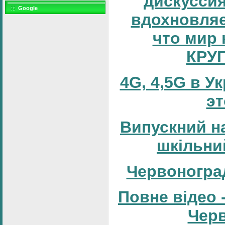
дискуссия
Google
вдохновляе
что мир 
КРУ
4G, 4,5G в У
эт
Випускний н
шкільни
Червоногра
Повне відео 
Черв