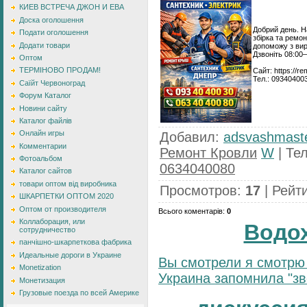
КИЕВ ВСТРЕЧА ДЖОН И ЕВА
Доска оголошення
Добрий день. Н
Подати оголошення
збірка та ремон
Додати товари
допоможу з вир
Дзвоніть 08:00
Оптом
ТЕРМІНОВО ПРОДАМ!
Сайт: https://re
Тел.: 09340400
Саїйт Червоноград
Форум Каталог
Новини сайту
Каталог файлів
Онлайн игры
Добавил
:
adsvashmast
Комментарии
Ремонт Кровли
W
|
Те
Фотоальбом
0634040080
Каталог сайтов
товари оптом від виробника
Просмотров
:
17
|
Рейт
ШКАРПЕТКИ ОПТОМ 2020
Оптом от производителя
Всього коментарів
:
0
Коллаборация, или
Водо
сотрудничество
панчішно-шкарпеткова фабрика
Идеальные дороги в Украине
Вы смотрели я смотрю 
Monetization
Украина запомнила "зве
Монетизация
Грузовые поезда по всей Америке