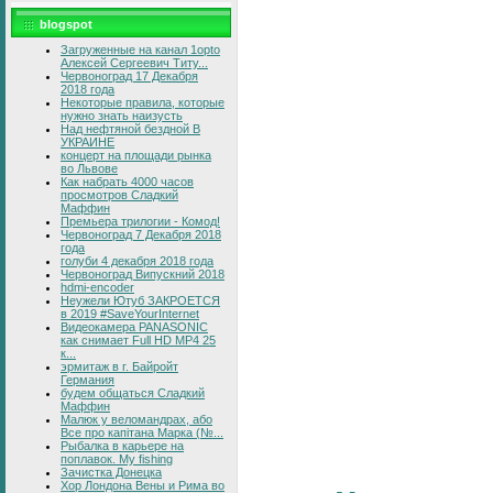
blogspot
Загруженные на канал 1opto
Алексей Сергеевич Титу...
Червоноград 17 Декабря
2018 года
Некоторые правила, которые
нужно знать наизусть
Над нефтяной бездной В
УКРАИНЕ
концерт на площади рынка
во Львове
Как набрать 4000 часов
просмотров Сладкий
Маффин
Премьера трилогии - Комод!
Червоноград 7 Декабря 2018
года
голуби 4 декабря 2018 года
Червоноград Випускний 2018
hdmi-encoder
Неужели Ютуб ЗАКРОЕТСЯ
в 2019 #SaveYourInternet
Видеокамера PANASONIC
как снимает Full HD MP4 25
к...
эрмитаж в г. Байройт
Германия
будем общаться Сладкий
Маффин
Малюк у веломандрах, або
Все про капітана Марка (№...
Рыбалка в карьере на
поплавок. My fishing
Зачистка Донецка
Хор Лондона Вены и Рима во