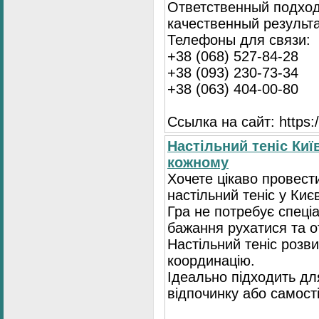
Ответственный подход
качественный результа
Телефоны для связи:
+38 (068) 527-84-28
+38 (093) 230-73-34
+38 (063) 404-00-80
Ссылка на сайт: https://
Настільний теніс Киї
кожному
Хочете цікаво провест
настільний теніс у Києв
Гра не потребує спеці
бажання рухатися та 
Настільний теніс розв
координацію.
Ідеально підходить для
відпочинку або самост