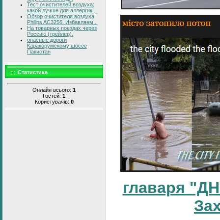
Тест очистителей воздуха:
какой лучше для аллергик...
Обзор очистителя воздуха
Philips AC3256. Избавляем...
На товарных поездах через
Россию (трейлер).
опасные дороги
Каракорумскому шоссе
Пакистан
Статистика
Онлайн всього:
1
Гостей:
1
Користувачів:
0
главаря "ДН
За