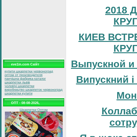
2018 
КРУ
КИЕВ ВСТР
КРУ
Выпускной и
eve1in.com Саїйт
купити шкарпетки червоноград
оптом от производителя
Випускний і
панчішна фабрика каталог
шкарпетки львів
чоловічі шкарпетки
виробництво шкарпеток червоноград
Мон
шкарпетки купити
ОПТ - 08-08-2026,
Коллаб
Шкарпетки Оптом
сотр