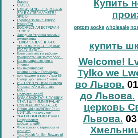
Купить н
Львове
СКАЗКА
СКИБИДИ ЧЕЛЛЕНДЖ БАБА
прои
ЯГА В СУПЕРМАРКЕТЕ /
SKIBIDI...
Суровая жизнь в Тундре
HistoryTVr
optom
socks
wholesale
no
ВОСКРЕСНАЯ ВСТРЕЧА 4
11 2018г
Западная Украина глазами
американца
купить ш
ТЫКВА ЗАПЕЧЁННАЯ С
ЧЕСНОКОМ И СПЕЦИЯМИ
ГОСТИ БУДУТ...
Крымский мост и рабская
покорность: как живут росс...
Welcome! Lv
Как выращивают рис в
Японии
Как выращивают
Tylko we Lw
шампиньоны в Голландии
приглашаем в гости Леха 58
Супер Бро! Галина Яковл...
во Львов.
0
ИСТОРИЯ УСПЕХА Виктора
Оношко. КАК в 21 стать
МИЛЛ...
до Львова.
ПрогулкаСпапой
КУДА СВАЛИТЬ?! 5 ЛУЧШИХ
СТРАН ДЛЯ ИММИГРАЦИИ!
церковь С
Ubiquiti AirFiber 5U (AF5U)
Обзор Ubiquiti AirFiber 24 от
UBNT.SU (на русском)...
Львова.
0
УРА ! РОЗЫГРЫШ! Итоги !
Поздравляем
победителей!!!...
Хмельниц
Филе трески с гарниром из
шпината
Yoga Health for life - Beware of