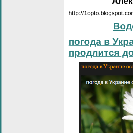
Алек
http://1opto.blogspot.c
Вод
погода в Укр
продлится д