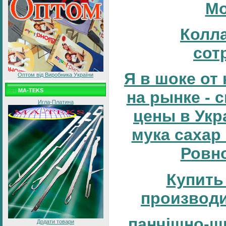
Мо
Колл
сот
Я в шоке от 
Оптом від Виробника України
MA-TEKS
на рынке - с
Игла-Платина
цены в Укр
мука сахар
Ровн
Купить
производи
панчішно-ш
Додати товари