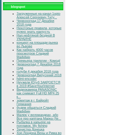
blogspot
Загруженные на канал 1opto
Алексей Сергеевич Титу...
Червоноград 17 Декабря
2018 года
Некоторые правила, которые
нужно знать наизусть
Над нефтяной бездной В
УКРАИНЕ
концерт на площади рынка
во Львове
Как набрать 4000 часов
просмотров Сладкий
Маффин
Премьера трилогии - Комод!
Червоноград 7 Декабря 2018
года
голуби 4 декабря 2018 года
Червоноград Випускний 2018
hdmi-encoder
Неужели Ютуб ЗАКРОЕТСЯ
в 2019 #SaveYourInternet
Видеокамера PANASONIC
как снимает Full HD MP4 25
к...
эрмитаж в г. Байройт
Германия
будем общаться Сладкий
Маффин
Малюк у веломандрах, або
Все про капітана Марка (№...
Рыбалка в карьере на
поплавок. My fishing
Зачистка Донецка
Хор Лондона Вены и Рима во