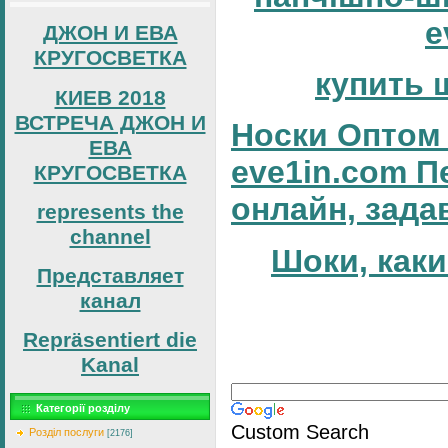
e
ДЖОН И ЕВА
КРУГОСВЕТКА
купить 
КИЕВ 2018
ВСТРЕЧА ДЖОН И
Носки Оптом 
ЕВА
eve1in.com П
КРУГОСВЕТКА
онлайн, зада
represents the
channel
Шоки, каки
Представляет
канал
Repräsentiert die
Kanal
Категорії розділу
Custom Search
Розділ послуги
[2176]