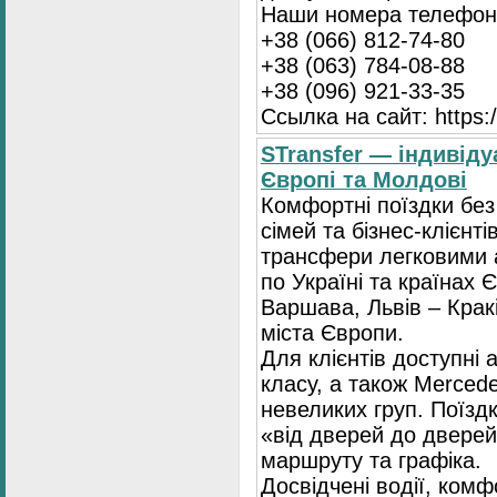
Наши номера телефоно
+38 (066) 812-74-80
+38 (063) 784-08-88
+38 (096) 921-33-35
Ссылка на сайт: https:/
STransfer — індивіду
Європі та Молдові
Комфортні поїздки без
сімей та бізнес-клієнті
трансфери легковими 
по Україні та країнах 
Варшава, Львів – Кракі
міста Європи.
Для клієнтів доступні
класу, а також Mercede
невеликих груп. Поїзд
«від дверей до дверей
маршруту та графіка.
Досвідчені водії, ком