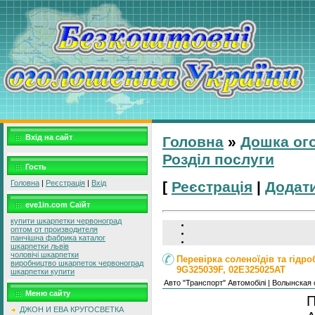
Вхід на сайт
Головна
»
Дошка ог
Розділ послуги
Гость
Головна
|
Реєстрація
|
Вхід
[
Реєстрація
|
Додат
eve1in.com Саїйт
купити шкарпетки червоноград
оптом от производителя
панчішна фабрика каталог
шкарпетки львів
чоловічі шкарпетки
Перевірка соленоїдів та гідр
виробництво шкарпеток червоноград
9G325039F, 02E325025AT
шкарпетки купити
Авто "Транспорт" Автомобілі | Волынская 
Меню сайту
П
ДЖОН И ЕВА КРУГОСВЕТКА