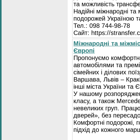
та можливість трансфер
Надійні міжнародні та
подорожей Україною т
Тел.: 098 744-98-78
Сайт: https://stransfer.
Міжнародні та міжміс
Європі
Пропонуємо комфортні
автомобілями та премі
сімейних і ділових пої
Варшава, Львів – Крак
інші міста України та 
У нашому розпоряджен
класу, а також Mercede
невеликих груп. Прац
дверей», без пересадо
Комфортні подорожі, г
підхід до кожного мар