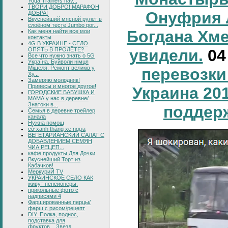
Yoga Trainers hav...
ТВОРИ ДОБРО! МАРАФОН
Онуфрия 
ДОБРА!
Вкуснейший мясной рулет в
слоёном тесте Jumbo por...
Богдана Хм
Как меня найти все мои
контакты
4G В УКРАИНЕ - СЕЛО
увидели.
0
ОПЯТЬ В ПРОЛЁТЕ?
Все что нужно знать о 5G
Україна. Буйволи німця
Мішеля. Ремонт великів у
перевозки
Ху...
Замеряю молодняк!
Привесы и многое другое!
Украина 20
ГОРОДСКИЕ БАБУШКА И
МАМА у нас в деревне/
Знатоки в...
поддер
Семья в деревне трейлер
канала
Нужна помощ
cờ xanh thắng xe ngựa
ВЕГЕТАРИАНСКИЙ САЛАТ С
ДОБАВЛЕНИЕМ СЕМЯН
ЧИА РЕЦЕП...
кафе продукты Для Дочки
Вкуснейший Торт из
Кабачков!
МеркуриЙ TV
УКРАИНСКОЕ СЕЛО КАК
живут пенсионеры.
прикольные фото с
надписями 4
Фаршированные перцы/
фарш с рисом/рецепт
DIY. Полка, поднос,
подставка для
фруктов....Звезд...