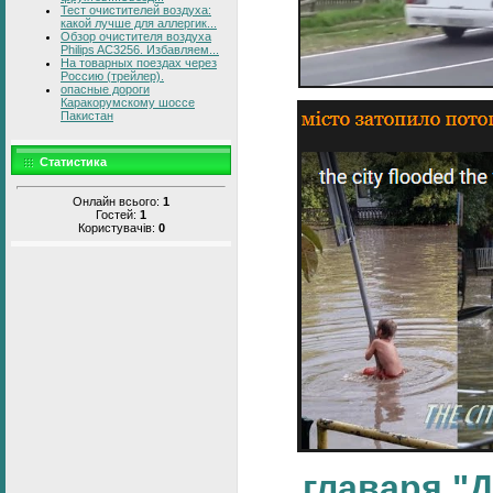
Тест очистителей воздуха:
какой лучше для аллергик...
Обзор очистителя воздуха
Philips AC3256. Избавляем...
На товарных поездах через
Россию (трейлер).
опасные дороги
Каракорумскому шоссе
Пакистан
Статистика
Онлайн всього:
1
Гостей:
1
Користувачів:
0
главаря "