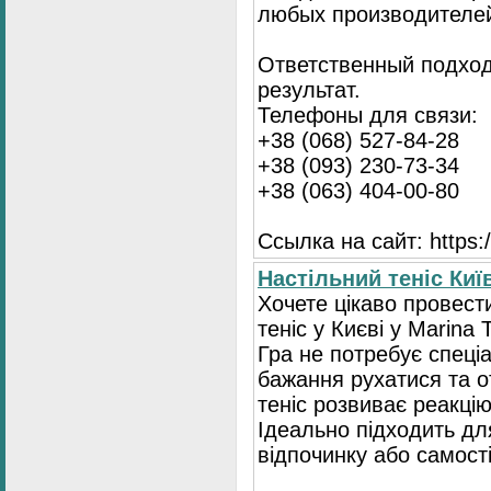
любых производителе
Ответственный подход
результат.
Телефоны для связи:
+38 (068) 527-84-28
+38 (093) 230-73-34
+38 (063) 404-00-80
Ссылка на сайт: https://
Настільний теніс Ки
Хочете цікаво провест
теніс у Києві у Marina 
Гра не потребує спеці
бажання рухатися та 
теніс розвиває реакці
Ідеально підходить для
відпочинку або самост