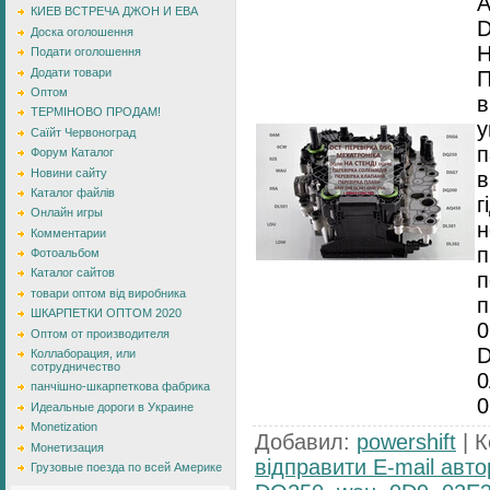
А
КИЕВ ВСТРЕЧА ДЖОН И ЕВА
D
Доска оголошення
Подати оголошення
Додати товари
П
Оптом
в
ТЕРМІНОВО ПРОДАМ!
у
Саїйт Червоноград
п
Форум Каталог
Новини сайту
в
Каталог файлів
г
Онлайн игры
н
Комментарии
п
Фотоальбом
Каталог сайтов
п
товари оптом від виробника
п
ШКАРПЕТКИ ОПТОМ 2020
0
Оптом от производителя
D
Коллаборация, или
сотрудничество
0
панчішно-шкарпеткова фабрика
Идеальные дороги в Украине
Monetization
Добавил
:
powershift
|
К
Монетизация
відправити E-mail авто
Грузовые поезда по всей Америке