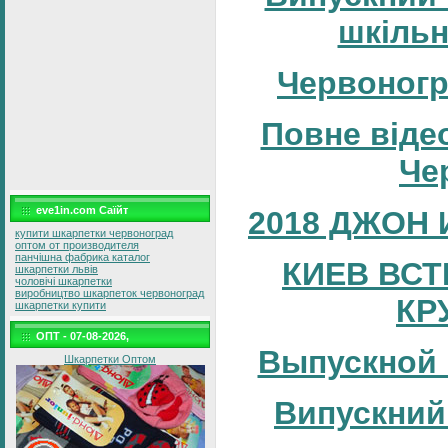
шкільн
Червоногр
Повне відео
Че
eve1in.com Саїйт
2018 ДЖОН 
купити шкарпетки червоноград
оптом от производителя
панчішна фабрика каталог
КИЕВ ВСТ
шкарпетки львів
чоловічі шкарпетки
виробництво шкарпеток червоноград
КР
шкарпетки купити
ОПТ - 07-08-2026,
Выпускной 
Шкарпетки Оптом
Випускний 