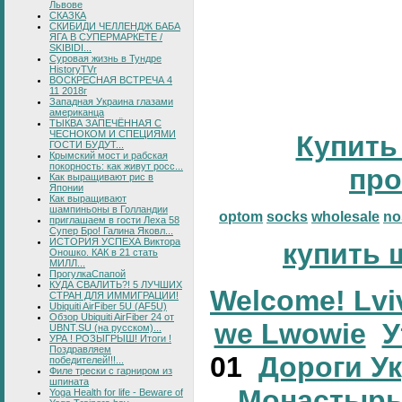
Львове
СКАЗКА
СКИБИДИ ЧЕЛЛЕНДЖ БАБА
ЯГА В СУПЕРМАРКЕТЕ /
SKIBIDI...
Суровая жизнь в Тундре
HistoryTVr
ВОСКРЕСНАЯ ВСТРЕЧА 4
11 2018г
Западная Украина глазами
американца
ТЫКВА ЗАПЕЧЁННАЯ С
ЧЕСНОКОМ И СПЕЦИЯМИ
Купить
ГОСТИ БУДУТ...
Крымский мост и рабская
покорность: как живут росс...
про
Как выращивают рис в
Японии
Как выращивают
шампиньоны в Голландии
optom
socks
wholesale
no
приглашаем в гости Леха 58
Супер Бро! Галина Яковл...
ИСТОРИЯ УСПЕХА Виктора
купить 
Оношко. КАК в 21 стать
МИЛЛ...
ПрогулкаСпапой
КУДА СВАЛИТЬ?! 5 ЛУЧШИХ
Welcome! Lvi
СТРАН ДЛЯ ИММИГРАЦИИ!
Ubiquiti AirFiber 5U (AF5U)
Обзор Ubiquiti AirFiber 24 от
we Lwowie
У
UBNT.SU (на русском)...
УРА ! РОЗЫГРЫШ! Итоги !
Поздравляем
01
Дороги У
победителей!!!...
Филе трески с гарниром из
шпината
Монастырь
Yoga Health for life - Beware of