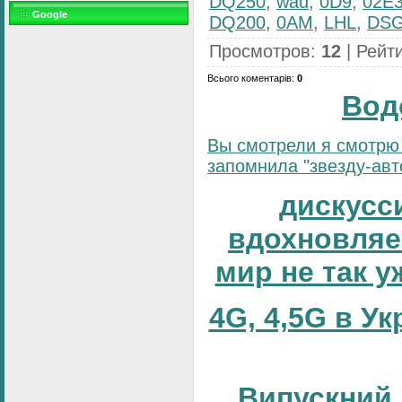
DQ250
,
wau
,
0D9
,
02E
Google
DQ200
,
0AM
,
LHL
,
DS
Просмотров
:
12
|
Рейт
Всього коментарів
:
0
Вод
Вы смотрели я смотрю 
запомнила "звезду-авто
дискусс
вдохновляет
мир не так 
4G, 4,5G в Ук
Випускний 