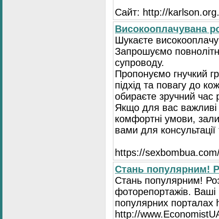
Сайт: http://karlson.org
Високооплачувана ро
Шукаєте високооплачув
Запрошуємо повнолітні
супроводу.
Пропонуємо гнучкий гр
підхід та повагу до ко
обираєте зручний час 
Якщо для вас важливі 
комфортні умови, зали
вами для консультації 
https://seхbombua.com/
Стань популярним! Р
Стань популярним! Роз
фоторепортажів. Ваші 
популярних порталах ht
http://www.EconomistU