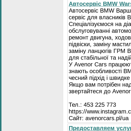
Автосервіс BMW War
Автосервіс BMW Варша
сервіс для власників 
Спеціалізуємося на діа
обслуговуванні автом
ремонт двигуна, ходов
підвіски, заміну масти
заміну ланцюгів ГРМ
для стабільної та наді
У Avenor Cars працюют
знають особливості BM
чесний підхід і швидке
Якщо вам потрібен на
звертайтеся до Avenor
Тел.: 453 225 773
https://www.instagram.
Сайт: avenorcars.pl/ua
Предоставляем услуг