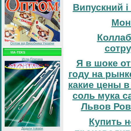
Випускний і
Мон
Коллаб
Оптом від Виробника України
сотр
MA-TEKS
Игла-Платина
Я в шоке от
году на рынке
какие цены в
соль мука с
Львов Ров
Купить н
Додати товари