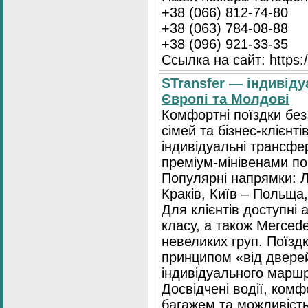
+38 (066) 812-74-80
+38 (063) 784-08-88
+38 (096) 921-33-35
Ссылка на сайт: https:/
STransfer — індивіду
Європі та Молдові
Комфортні поїздки без
сімей та бізнес-клієнті
індивідуальні трансфе
преміум-мінівенами по 
Популярні напрямки: Л
Краків, Київ – Польща,
Для клієнтів доступні
класу, а також Mercede
невеликих груп. Поїзд
принципом «від двере
індивідуального маршр
Досвідчені водії, комф
багажем та можливість