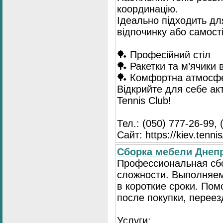
координацію.
Ідеально підходить для
відпочинку або самост
🏓 Професійний стіл
🏓 Ракетки та м’ячики 
🏓 Комфортна атмосф
Відкрийте для себе ак
Tennis Club!
Тел.: (050) 777-26-99, 
Сайт: https://kiev.tennis
Сборка мебели Днепр
Профессиональная сб
сложности. Выполняем
в короткие сроки. По
после покупки, переез
Услуги: