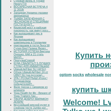
Суровая жизнь в Тундре
HistoryTVr
ВОСКРЕСНАЯ ВСТРЕЧА 4
11 2018г
Западная Украина глазами
американца
ТЫКВА ЗАПЕЧЁННАЯ С
ЧЕСНОКОМ И СПЕЦИЯМИ
ГОСТИ БУДУТ...
Крымский мост и рабская
покорность: как живут росс...
Как выращивают рис в
Японии
Как выращивают
шампиньоны в Голландии
приглашаем в гости Леха 58
Супер Бро! Галина Яковл...
ИСТОРИЯ УСПЕХА Виктора
Купить н
Оношко. КАК в 21 стать
МИЛЛ...
ПрогулкаСпапой
прои
КУДА СВАЛИТЬ?! 5 ЛУЧШИХ
СТРАН ДЛЯ ИММИГРАЦИИ!
Ubiquiti AirFiber 5U (AF5U)
Обзор Ubiquiti AirFiber 24 от
optom
socks
wholesale
no
UBNT.SU (на русском)...
УРА ! РОЗЫГРЫШ! Итоги !
Поздравляем
победителей!!!...
купить ш
Филе трески с гарниром из
шпината
Yoga Health for life - Beware of
Yoga Trainers hav...
ТВОРИ ДОБРО! МАРАФОН
Welcome! Lv
ДОБРА!
Вкуснейший мясной рулет в
слоёном тесте Jumbo por...
Как меня найти все мои