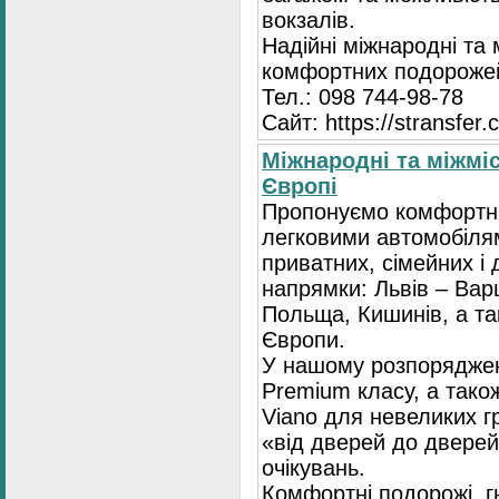
вокзалів.
Надійні міжнародні та
комфортних подорожей
Тел.: 098 744-98-78
Сайт: https://stransfer.
Міжнародні та міжміс
Європі
Пропонуємо комфортні
легковими автомобіля
приватних, сімейних і 
напрямки: Львів – Варш
Польща, Кишинів, а так
Європи.
У нашому розпоряджен
Premium класу, а тако
Viano для невеликих 
«від дверей до дверей
очікувань.
Комфортні подорожі, г