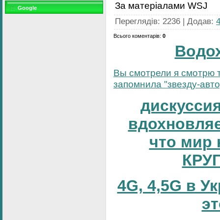
За матеріалами WSJ
Google
Переглядів
:
2236
|
Додав
:
Всього коментарів
:
0
Водо
Вы смотрели я смотрю т
запомнила "звезду-автор
дискуссия
вдохновляе
что мир 
КРУ
4G, 4,5G в У
эт