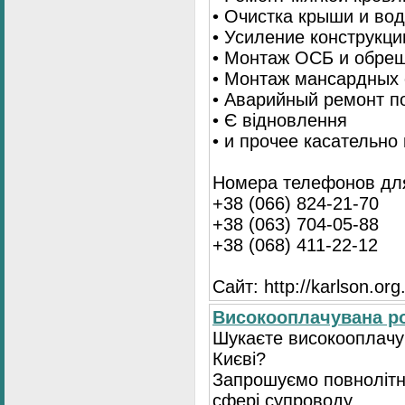
• Очистка крыши и во
• Усиление конструкц
• Монтаж ОСБ и обре
• Монтаж мансардных 
• Аварийный ремонт п
• Є відновлення
• и прочее касательно
Номера телефонов для
+38 (066) 824-21-70
+38 (063) 704-05-88
+38 (068) 411-22-12
Сайт: http://karlson.org
Високооплачувана ро
Шукаєте високооплачув
Києві?
Запрошуємо повнолітні
сфері супроводу.