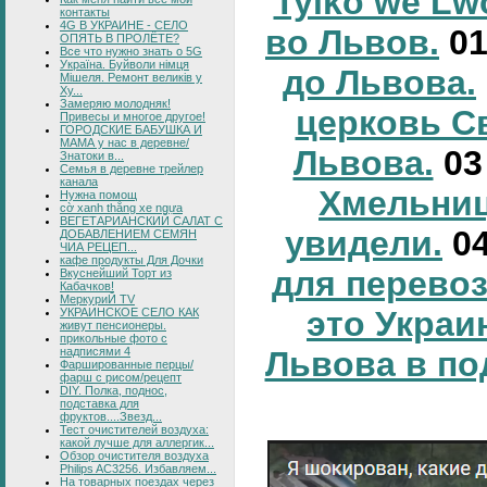
Tylko we Lw
контакты
4G В УКРАИНЕ - СЕЛО
во Львов.
0
ОПЯТЬ В ПРОЛЁТЕ?
Все что нужно знать о 5G
Україна. Буйволи німця
до Львова.
Мішеля. Ремонт великів у
Ху...
Замеряю молодняк!
церковь С
Привесы и многое другое!
ГОРОДСКИЕ БАБУШКА И
МАМА у нас в деревне/
Львова.
0
Знатоки в...
Семья в деревне трейлер
канала
Хмельниц
Нужна помощ
cờ xanh thắng xe ngựa
ВЕГЕТАРИАНСКИЙ САЛАТ С
увидели.
0
ДОБАВЛЕНИЕМ СЕМЯН
ЧИА РЕЦЕП...
кафе продукты Для Дочки
для перевоз
Вкуснейший Торт из
Кабачков!
МеркуриЙ TV
это Украи
УКРАИНСКОЕ СЕЛО КАК
живут пенсионеры.
прикольные фото с
надписями 4
Львова в по
Фаршированные перцы/
фарш с рисом/рецепт
DIY. Полка, поднос,
подставка для
фруктов....Звезд...
Тест очистителей воздуха:
какой лучше для аллергик...
Обзор очистителя воздуха
Philips AC3256. Избавляем...
На товарных поездах через