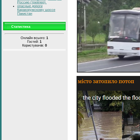
Россию (трейлер).
опасные дороги
Каракорумскому шоссе
Пакистан
Статистика
Онлайн всього:
1
Гостей:
1
Користувачів:
0