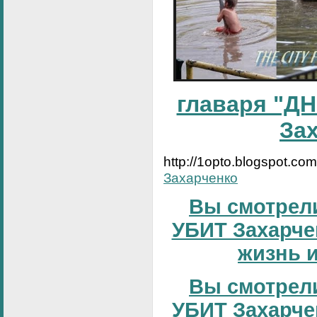
главаря "ДН
За
http://1opto.blogspot.co
Захарченко
Вы смотрели
УБИТ Захарчен
жизнь и
Вы смотрели
УБИТ Захарчен