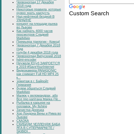
Червоноград 17 Декабря
2018 года
Некоторые правила, которые
Custom Search
нужно знать наизусть
Над нефтяной бездной В
УКРАИНЕ
концерт на площади рынка
во Львове
Как набрать 4000 часов
просмотров Сладкий
Маффин
Премьера трилогии - Комод!
Червоноград 7 Декабря 2018
года
голуби 4 декабря 2018 года
Червоноград Випускний 2018
hdmi-encoder
Неужели Ютуб ЗАКРОЕТСЯ
в 2019 #SaveYourInternet
Видеокамера PANASONIC
как снимает Full HD MP4 25
к...
эрмитаж в г. Байройт
Германия
будем общаться Сладкий
Маффин
Малюк у веломандрах, або
Все про капітана Марка (№...
Рыбалка в карьере на
поплавок. My fishing
Зачистка Донецка
Хор Лондона Вены и Рима во
Львове
СКАЗКА
СКИБИДИ ЧЕЛЛЕНДЖ БАБА
ЯГА В СУПЕРМАРКЕТЕ /
SKIBIDI...