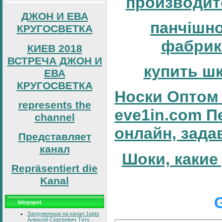
производит
ДЖОН И ЕВА
панчішн
КРУГОСВЕТКА
фабрик
КИЕВ 2018
ВСТРЕЧА ДЖОН И
купить ш
ЕВА
КРУГОСВЕТКА
Носки Оптом 
represents the
eve1in.com П
channel
онлайн, зада
Представляет
канал
Шоки, какие
Repräsentiert die
Kanal
blogspot
Загруженные на канал 1opto
Алексей Сергеевич Титу...