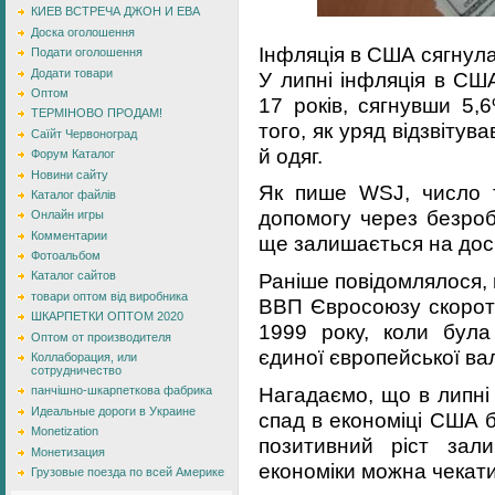
КИЕВ ВСТРЕЧА ДЖОН И ЕВА
Доска оголошення
Інфляція в США сягнул
Подати оголошення
Додати товари
У липні інфляція в СШ
Оптом
17 років, сягнувши 5,
ТЕРМІНОВО ПРОДАМ!
того, як уряд відзвітув
Саїйт Червоноград
й одяг.
Форум Каталог
Новини сайту
Як пише WSJ, число т
Каталог файлів
допомогу через безроб
Онлайн игры
Комментарии
ще залишається на доси
Фотоальбом
Раніше повідомлялося, 
Каталог сайтов
товари оптом від виробника
ВВП Євросоюзу скороти
ШКАРПЕТКИ ОПТОМ 2020
1999 року, коли була
Оптом от производителя
єдиної європейської ва
Коллаборация, или
сотрудничество
Нагадаємо, що в липні
панчішно-шкарпеткова фабрика
Идеальные дороги в Украине
спад в економіці США б
Monetization
позитивний ріст зали
Монетизация
економіки можна чекати
Грузовые поезда по всей Америке