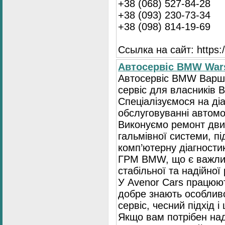
+38 (068) 527-84-28
+38 (093) 230-73-34
+38 (098) 814-19-69
Ссылка на сайт: https://
Автосервіс BMW War
Автосервіс BMW Варша
сервіс для власників 
Спеціалізуємося на діа
обслуговуванні автомо
Виконуємо ремонт двиг
гальмівної системи, пі
комп’ютерну діагностик
ГРМ BMW, що є важли
стабільної та надійної
У Avenor Cars працюют
добре знають особлив
сервіс, чесний підхід 
Якщо вам потрібен на