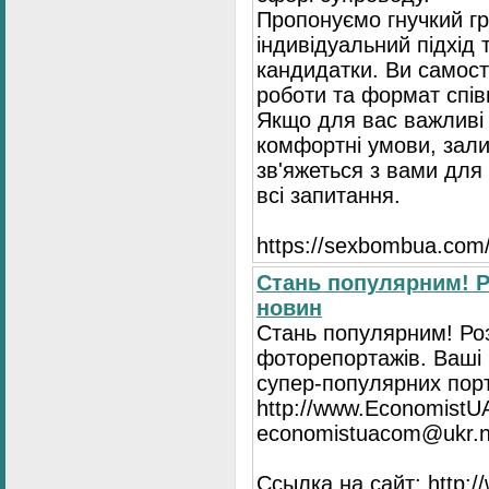
Пропонуємо гнучкий гр
індивідуальний підхід 
кандидатки. Ви самост
роботи та формат спів
Якщо для вас важливі 
комфортні умови, зали
зв'яжеться з вами для 
всі запитання.
https://seхbombua.com/
Стань популярним! Р
новин
Стань популярним! Роз
фоторепортажів. Ваші 
супер-популярних порта
http://www.EconomistU
economistuacom@ukr.n
Ссылка на сайт: http: