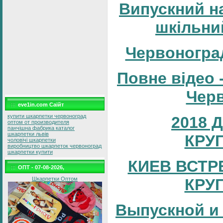
Випускний н
шкільни
Червоногра
Повне відео 
Черв
eve1in.com Саїйт
купити шкарпетки червоноград
2018 
оптом от производителя
панчішна фабрика каталог
шкарпетки львів
КРУ
чоловічі шкарпетки
виробництво шкарпеток червоноград
шкарпетки купити
КИЕВ ВСТР
ОПТ - 07-08-2026,
КРУ
Шкарпетки Оптом
Выпускной и