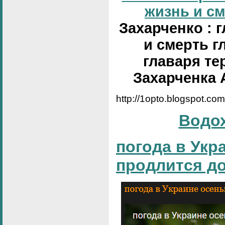
жизнь и сме
Захарченко : 
и смерть г
главаря те
Захарченка 
http://1opto.blogspot.co
Водо
погода в Укр
продлится д