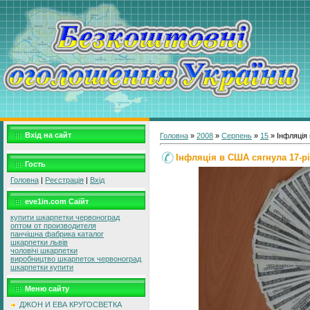
Вхід на сайт
Головна
»
2008
»
Серпень
»
15
» Інфляція
Інфляція в США сягнула 17-р
Гость
Головна
|
Реєстрація
|
Вхід
eve1in.com Саїйт
купити шкарпетки червоноград
оптом от производителя
панчішна фабрика каталог
шкарпетки львів
чоловічі шкарпетки
виробництво шкарпеток червоноград
шкарпетки купити
Меню сайту
ДЖОН И ЕВА КРУГОСВЕТКА