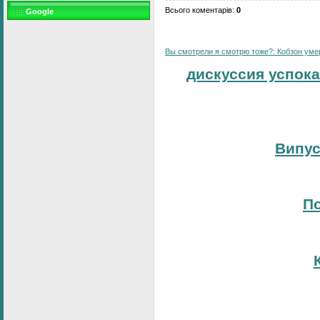
Всього коментарів
:
0
Google
Вы смотрели я смотрю тоже?: Кобзон умер:
дискуссия успока
Випус
По