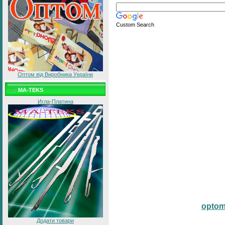
Custom Search
Оптом від Виробника України
MA-TEKS
Игла-Платина
opto
Додати товари