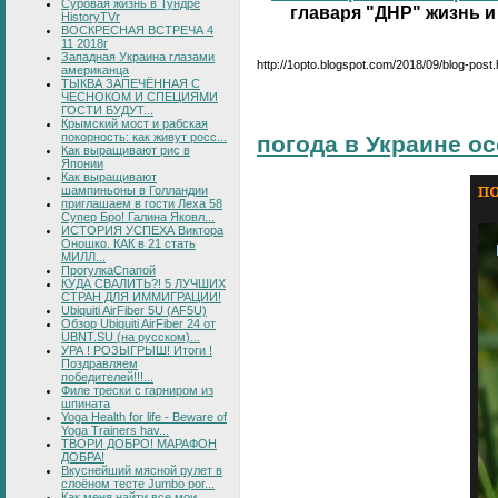
Суровая жизнь в Тундре
главаря "ДНР" жизнь и
HistoryTVr
ВОСКРЕСНАЯ ВСТРЕЧА 4
11 2018г
Западная Украина глазами
http://1opto.blogspot.com/2018/09/blog-post.
американца
ТЫКВА ЗАПЕЧЁННАЯ С
ЧЕСНОКОМ И СПЕЦИЯМИ
ГОСТИ БУДУТ...
Крымский мост и рабская
покорность: как живут росс...
погода в Украине о
Как выращивают рис в
Японии
Как выращивают
шампиньоны в Голландии
приглашаем в гости Леха 58
Супер Бро! Галина Яковл...
ИСТОРИЯ УСПЕХА Виктора
Оношко. КАК в 21 стать
МИЛЛ...
ПрогулкаСпапой
КУДА СВАЛИТЬ?! 5 ЛУЧШИХ
СТРАН ДЛЯ ИММИГРАЦИИ!
Ubiquiti AirFiber 5U (AF5U)
Обзор Ubiquiti AirFiber 24 от
UBNT.SU (на русском)...
УРА ! РОЗЫГРЫШ! Итоги !
Поздравляем
победителей!!!...
Филе трески с гарниром из
шпината
Yoga Health for life - Beware of
Yoga Trainers hav...
ТВОРИ ДОБРО! МАРАФОН
ДОБРА!
Вкуснейший мясной рулет в
слоёном тесте Jumbo por...
Как меня найти все мои