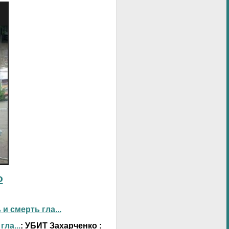
о
 смерть гла...
ла...
: УБИТ Захарченко :