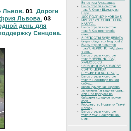
Встретила Александра
Вы смотрели я смотрю
о Львов.
01
Дороги
тоже?: Киев к Шаману из
Перу ...
фрия Львова.
03
1000 ПОДПИСЧИКОВ ЗА 5
МИНУТ/ВСЕ СЕКРЕТЫ КАК
НАБРАТ...
дной день для
Вы смотрели я смотрю
тоже?: Как толстолобы
поддержку Сенцова.
клюют ...
Я РЕПОСТЫ БУДУ ДЕЛАТЬ
будем общаться blog post 2
Вы смотрели я смотрю
тоже?: ЧЕРВОНОГРАД День
знань...
Вы смотрели я смотрю
тоже?: ЧЕРВОНОГРАД
ХРАМОВЕ СВ...
ЧЕРВОНОГРАД ХРАМОВЕ
СВЯТО ЦЕРКВИ
ПРЕСВЯТОЇ БОГОРОД...
Вы смотрели я смотрю
тоже?: 1 сентября пошел
собир...
Кобзон умер: как Украина
запомнила "звезду-авторит...
Aziz Red прогулка на
байдарке холодное горное
озер...
Королевство Норвегия Travel
Norway
Вы смотрели я смотрю
тоже?: УБИТ Захарченко :
глав...