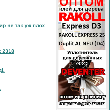
ир не так уж плох
 2018
і.
А