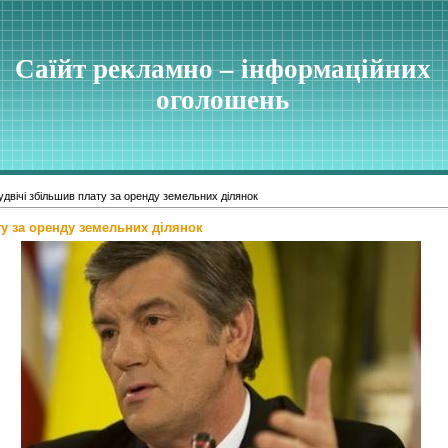
Саїйт рекламно – інформаційних
оголошень
двічі збільшив плату за оренду земельних ділянок
у за оренду земельних ділянок