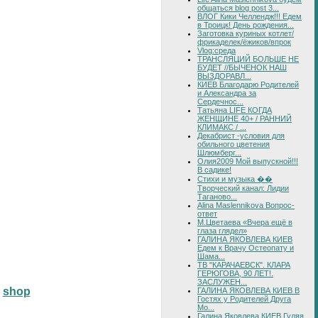
общаться blog post 3...
ВЛОГ Кики Челлендж!!! Едем
в Троицк! День рождения...
Заготовка куриных котлет/
фрикаделек/ёжиков/впрок
Vlog:среда
ТРАНСЛЯЦИЙ БОЛЬШЕ НЕ
БУДЕТ //БЫЧЕНОК НАШ
ВЫЗДОРАВЛ...
КИЕВ Благодарю Родителей
и Александра за
Сердечнос...
Татьяна LIFE КОГДА
ЖЕНЩИНЕ 40+ / РАННИЙ
КЛИМАКС / ...
Декабрист -условия для
обильного цветения
Шлюмберг...
Олия2009 Мой выпускной!!!
В садике!
Стихи и музыка ��
Творческий канал: Лидии
Таганово...
Alina Maslennikova Вопрос-
ответ
М.Цветаева «Вчера ещё в
глаза глядел»
ГАЛИНА ЯКОВЛЕВА КИЕВ
Едем к Врачу Остеопату и
Шама...
ТВ "КАРАЧАЕВСК". КЛАРА
ГЕРЮГОВА, 90 ЛЕТ!.
ЗАСЛУЖЕН...
shop
ГАЛИНА ЯКОВЛЕВА КИЕВ В
Гостях у Родителей Друга
Мо...
Галина Яковлева КИЕВ Гуляя