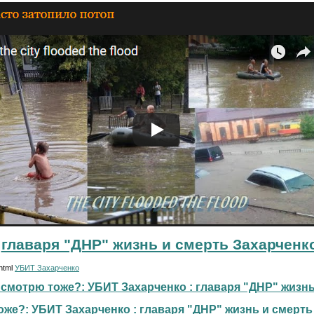
главаря "ДНР" жизнь и смерть Захарченк
.html
УБИТ Захарченко
смотрю тоже?: УБИТ Захарченко : главаря "ДНР" жизнь и
же?: УБИТ Захарченко : главаря "ДНР" жизнь и смерть г