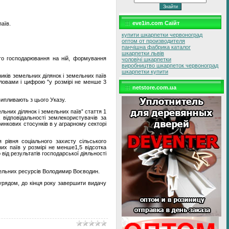
eve1in.com Саїйт
аїв.
купити шкарпетки червоноград
оптом от производителя
панчішна фабрика каталог
шкарпетки львів
го господарювання на ній, формування
чоловічі шкарпетки
виробництво шкарпеток червоноград
шкарпетки купити
иків земельних ділянок і земельних паїв
словами і цифрою "у розмірі не менше 3
netstore.com.ua
випливають з цього Указу.
льних ділянок і земельних паїв” стаття 1
 відповідальності землекористувачів за
инкових стосунків в у аграрному секторі
 рівня соціального захисту сільського
х паїв у розмірі не менше1,5 відсотка
від результатів господарської діяльності
мельних ресурсів Володимир Воєводин.
 урядом, до кінця року завершити видачу