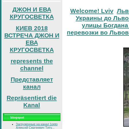
ДЖОН И ЕВА
Welcome! Lviv
Льв
КРУГОСВЕТКА
Украины до Льво
улицы Богдана
КИЕВ 2018
перевозки во Львов
ВСТРЕЧА ДЖОН И
ЕВА
КРУГОСВЕТКА
represents the
channel
Представляет
канал
Repräsentiert die
Kanal
blogspot
Загруженные на канал 1opto
Алексей Сергеевич Титу...