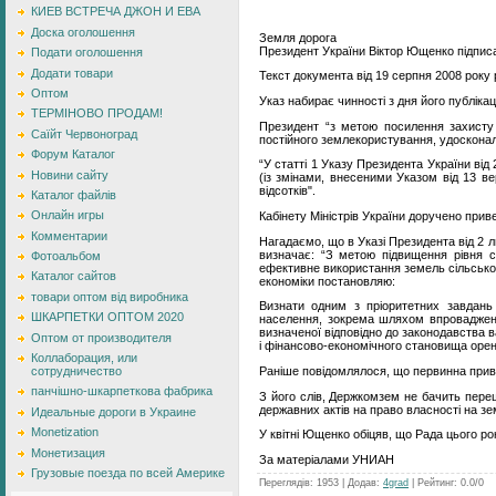
КИЕВ ВСТРЕЧА ДЖОН И ЕВА
Доска оголошення
Земля дорога
Президент України Віктор Ющенко підписа
Подати оголошення
Додати товари
Текст документа від 19 серпня 2008 року
Оптом
Указ набирає чинності з дня його публікаці
ТЕРМІНОВО ПРОДАМ!
Президент “з метою посилення захисту
Саїйт Червоноград
постійного землекористування, удосконал
Форум Каталог
“У статті 1 Указу Президента України від
Новини сайту
(із змінами, внесеними Указом від 13 в
відсотків".
Каталог файлів
Онлайн игры
Кабінету Міністрів України доручено приве
Комментарии
Нагадаємо, що в Указі Президента від 2 л
визначає: “З метою підвищення рівня со
Фотоальбом
ефективне використання земель сільськог
Каталог сайтов
економіки постановляю:
товари оптом від виробника
Визнати одним з пріоритетних завдань 
ШКАРПЕТКИ ОПТОМ 2020
населення, зокрема шляхом впровадженн
визначеної відповідно до законодавства в
Оптом от производителя
і фінансово-економічного становища орен
Коллаборация, или
Раніше повідомлялося, що первинна прива
сотрудничество
панчішно-шкарпеткова фабрика
З його слів, Держкомзем не бачить переш
державних актів на право власності на зе
Идеальные дороги в Украине
Monetization
У квітні Ющенко обіцяв, що Рада цього рок
Монетизация
За матеріалами УНИАН
Грузовые поезда по всей Америке
Переглядів
:
1953
|
Додав
:
4grad
|
Рейтинг
:
0.0
/
0