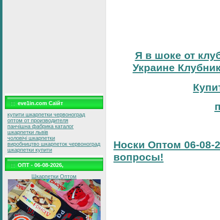
Я в шоке от клу
Украине Клубник
Купи
eve1in.com Саїйт
купити шкарпетки червоноград
оптом от производителя
панчішна фабрика каталог
шкарпетки львів
чоловічі шкарпетки
Носки Оптом 06-08-2
виробництво шкарпеток червоноград
шкарпетки купити
вопросы!
ОПТ - 06-08-2026,
Шкарпетки Оптом