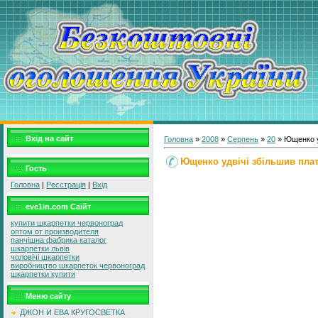
Вхід на сайт
Головна
»
2008
»
Серпень
»
20
» Ющенко у
Ющенко удвічі збільшив плат
Гость
Головна
|
Реєстрація
|
Вхід
eve1in.com Саїйт
купити шкарпетки червоноград
оптом от производителя
панчішна фабрика каталог
шкарпетки львів
чоловічі шкарпетки
виробництво шкарпеток червоноград
шкарпетки купити
Меню сайту
ДЖОН И ЕВА КРУГОСВЕТКА