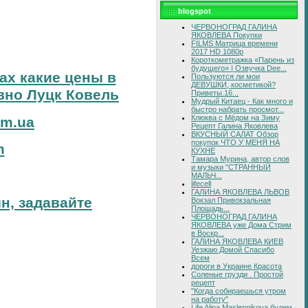
blogspot
ЧЕРВОНОГРАД ГАЛИНА
ЯКОВЛЕВА Покупки
FILMS Матрица времени
2017 HD 1080p
Короткометражка «Парень из
будущего» | Озвучка Dee...
тах какие цены в
Пользуются ли мои
ДЕВУШКИ, косметикой?
вно Луцк Ковель
Приветы.16...
Мудрый Китаец - Как много и
быстро набрать просмот...
Клюква с Мёдом на Зиму
om.ua
Рецепт Галина Яковлева
ВКУСНЫЙ САЛАТ Обзор
покупок ЧТО У МЕНЯ НА
m
КУХНЕ
Тамара Мурина, автор слов
и музыки "СТРАННЫЙ
МАЛЬЧ...
lifecell
ГАЛИНА ЯКОВЛЕВА ЛЬВОВ
н, задавайте
Вокзал Привокзальная
Площадь...
ЧЕРВОНОГРАД ГАЛИНА
ЯКОВЛЕВА уже Дома Стрим
в Воскр...
ГАЛИНА ЯКОВЛЕВА КИЕВ
Уезжаю Домой Спасибо
Всем
дороги в Украине Красота
Соленые грузди . Простой
рецепт
"Когда собираешься утром
на работу"
Life Alina Maslennikova будем