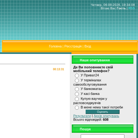
Четвер, 06-08-2026, 19:34:08
Вітаю Вас
Гость
|
RSS
Головна
|
Реєстрація
|
Вхід
Наше опитування
Де Ви поповнюєте свiй
00:13:31
мобiльний телефон?
У Приват24
У термiналах
самообслуговування
У банкоматах
У касi банка
Купую ваучери у
расповсюджувчiв
В мене нема такої потреби
Результати
|
Архів опитувань
Всього відповідей:
608
Пошук