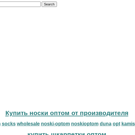
Купить носки оптом от производителя
m
socks
wholesale
noski-optom
noskioptom
duna
opt
kamis
купить шкарпетки оптом