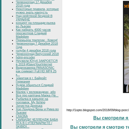
Червоноград 17 Декабря
2018 года
Некоторые правила, которые
нужно знать наизусть
Над нефтяной бездной В
УКРАИНЕ
концерт на площади рынка
во Львове
Как набрать 4000 часов
просмотров Сладкий
Маффин
Премьера трилогии - Комод!
Червоноград 7 Декабря 2018
года
голуби 4 декабря 2018 года
Червоноград Випускний 2018
hdmi-encoder
Неужели Ютуб ЗАКРОЕТСЯ
в 2019 #SaveYourInternet
Видеокамера PANASONIC
как снимает Full HD MP4 25
к...
эрмитаж в г. Байройт
Германия
будем общаться Сладкий
Маффин
Малюк у веломандрах, або
Все про капітана Марка (№...
Рыбалка в карьере на
поплавок. My fishing
Зачистка Донецка
Хор Лондона Вены и Рима во
http://1opto.blogspot.com/2018/09/blog-post
Львове
СКАЗКА
Вы смотрели я 
СКИБИДИ ЧЕЛЛЕНДЖ БАБА
ЯГА В СУПЕРМАРКЕТЕ /
SKIBIDI...
Вы смотрели я смотрю то