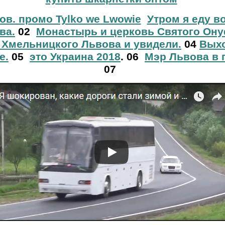
ов. промо Tylko we Lwowie
Утром я еду в
ва.
02
Монастырь и церковь Святого Ону
 Хмельницкого Львова и увидели.
04
Выхо
е.
05
это Украина 2018
. 06
Мэр Львова в 
07