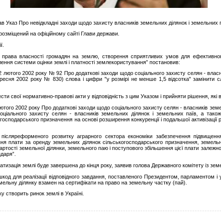
в Указ Про невідкладні заходи щодо захисту власників земельних ділянок і земельних п
 розміщений на офіційному сайті Глави держави.
ї.
 права власності громадян на землю, створення сприятливих умов для ефективно
ення системи оцінки землі і платності землекористування” постановив:
 2 лютого 2002 року № 92 Про додаткові заходи щодо соціального захисту селян - власн
ересня 2002 року № 830) слова і цифри "у розмірі не менше 1,5 відсотка" замінити 
сти свої нормативно-правові акти у відповідність з цим Указом і прийняти рішення, які 
ютого 2002 року Про додаткові заходи щодо соціального захисту селян - власників земе
ціального захисту селян - власників земельних ділянок і земельних паїв, а також
осподарського призначення на основі розширення конкуренції і подальшої активізації р
післяреформеного розвитку аграрного сектора економіки забезпечення підвищення
я плати за оренду земельних ділянок сільськогосподарського призначення, земельни
артості земельної ділянки, земельного паю і поступового збільшення цієї плати залежно 
даря”.
тизація землі буде завершена до кінця року, заявив голова Державного комітету із зе
код для реалізації відповідного завдання, поставленого Президентом, парламентом і
мельну ділянку взамен на сертифікати на право на земельну частку (пай).
у створить ринок землі в Україні.