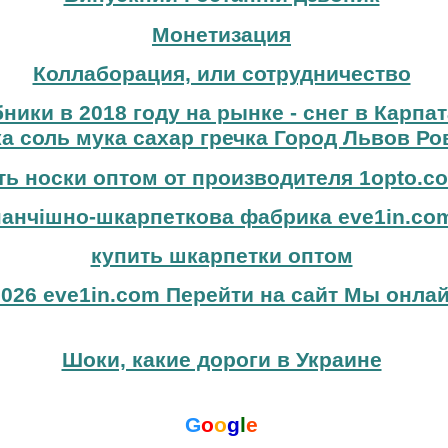
Монетизация
Коллаборация, или сотрудничество
бники в 2018 году на рынке - снег в Карпа
а соль мука сахар гречка Город Львов Ро
ть носки оптом от производителя 1opto.c
панчішно-шкарпеткова фабрика eve1in.co
купить шкарпетки оптом
026 eve1in.com Перейти на сайт Мы онлай
Шоки, какие дороги в Украине
G
o
o
g
l
e