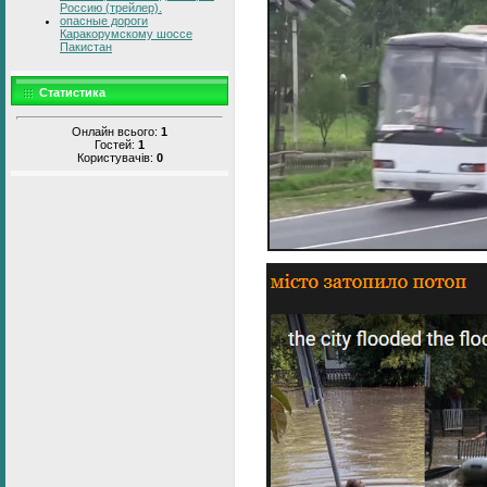
Россию (трейлер).
опасные дороги
Каракорумскому шоссе
Пакистан
Статистика
Онлайн всього:
1
Гостей:
1
Користувачів:
0