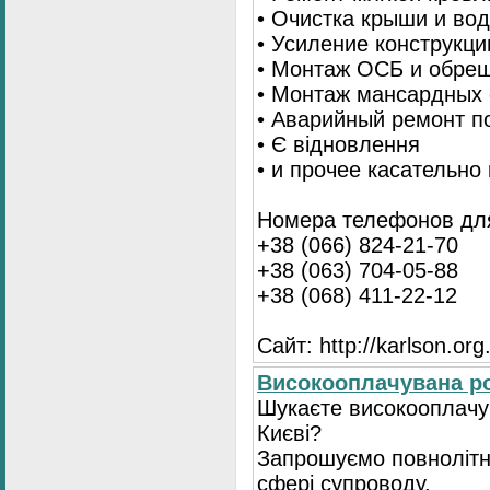
• Очистка крыши и во
• Усиление конструкц
• Монтаж ОСБ и обре
• Монтаж мансардных 
• Аварийный ремонт п
• Є відновлення
• и прочее касательно
Номера телефонов для
+38 (066) 824-21-70
+38 (063) 704-05-88
+38 (068) 411-22-12
Сайт: http://karlson.org
Високооплачувана ро
Шукаєте високооплачув
Києві?
Запрошуємо повнолітні
сфері супроводу.