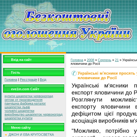
Вхід на сайт
Головна
»
2008
»
Серпень
»
21
» Українськ
яловичини до Росії
Гость
Українські м'ясники просять
яловичини до Росії
Головна
|
Реєстрація
|
Вхід
Українські м'ясники
eve1in.com Саїйт
експорт яловичини до Р
купити шкарпетки червоноград
Розглянути можливі
оптом от производителя
панчішна фабрика каталог
експорту яловичини 
шкарпетки львів
чоловічі шкарпетки
дефіцитом цієї продук
виробництво шкарпеток червоноград
шкарпетки купити
асоціація виробників м'
Меню сайту
"Можливо, потрібно 
ДЖОН И ЕВА КРУГОСВЕТКА