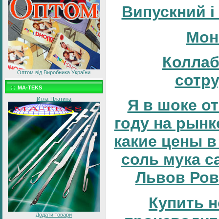
Випускний і
Мон
Коллаб
Оптом від Виробника України
сотр
MA-TEKS
Игла-Платина
Я в шоке от
году на рынке
какие цены в
соль мука с
Львов Ров
Купить н
Додати товари