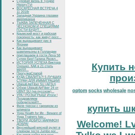
Суровая жизнь в Тундре
HistoryTVr
ВОСКРЕСНАЯ ВСТРЕЧА 4
11 2018г
Западная Украина глазами
американца
ТЫКВА ЗАПЕЧЁННАЯ С
ЧЕСНОКОМ И СПЕЦИЯМИ
ГОСТИ БУДУТ...
Крымский мост и рабская
покорность: как живут росс...
Как выращивают рис в
Японии
Как выращивают
шампиньоны в Голландии
приглашаем в гости Леха 58
Супер Бро! Галина Яковл...
ИСТОРИЯ УСПЕХА Виктора
Купить н
Оношко. КАК в 21 стать
МИЛЛ...
ПрогулкаСпапой
прои
КУДА СВАЛИТЬ?! 5 ЛУЧШИХ
СТРАН ДЛЯ ИММИГРАЦИИ!
Ubiquiti AirFiber 5U (AF5U)
Обзор Ubiquiti AirFiber 24 от
optom
socks
wholesale
no
UBNT.SU (на русском)...
УРА ! РОЗЫГРЫШ! Итоги !
Поздравляем
победителей!!!...
купить ш
Филе трески с гарниром из
шпината
Yoga Health for life - Beware of
Yoga Trainers hav...
ТВОРИ ДОБРО! МАРАФОН
Welcome! Lv
ДОБРА!
Вкуснейший мясной рулет в
слоёном тесте Jumbo por...
Как меня найти все мои