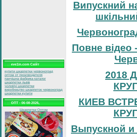
Випускний н
шкільни
Червоногра
Повне відео 
Черв
eve1in.com Саїйт
2018 
купити шкарпетки червоноград
оптом от производителя
панчішна фабрика каталог
шкарпетки львів
КРУ
чоловічі шкарпетки
виробництво шкарпеток червоноград
шкарпетки купити
КИЕВ ВСТР
ОПТ - 06-08-2026,
КРУ
Шкарпетки Оптом
Выпускной и