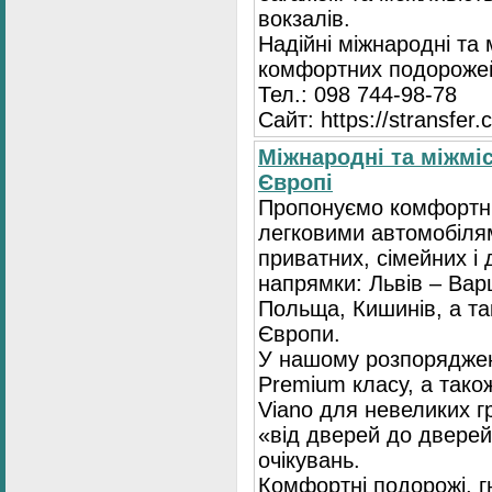
вокзалів.
Надійні міжнародні та
комфортних подорожей
Тел.: 098 744-98-78
Сайт: https://stransfer.
Міжнародні та міжміс
Європі
Пропонуємо комфортні
легковими автомобіля
приватних, сімейних і 
напрямки: Львів – Варш
Польща, Кишинів, а так
Європи.
У нашому розпоряджен
Premium класу, а тако
Viano для невеликих 
«від дверей до дверей
очікувань.
Комфортні подорожі, г