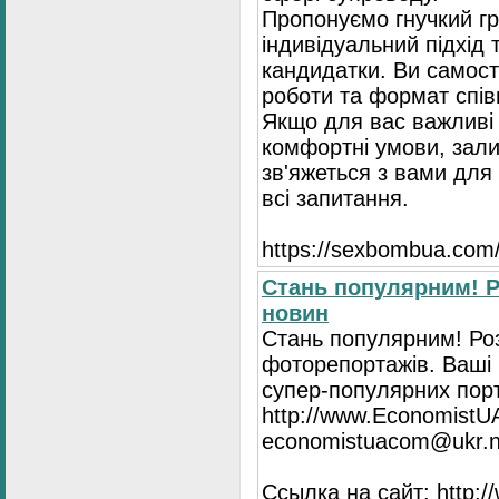
Пропонуємо гнучкий гр
індивідуальний підхід 
кандидатки. Ви самост
роботи та формат спів
Якщо для вас важливі 
комфортні умови, зали
зв'яжеться з вами для 
всі запитання.
https://seхbombua.com/
Стань популярним! Р
новин
Стань популярним! Роз
фоторепортажів. Ваші 
супер-популярних порта
http://www.EconomistU
economistuacom@ukr.n
Ссылка на сайт: http: