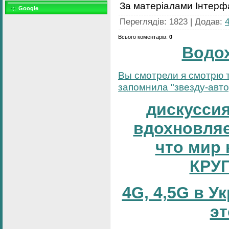
За матерiалами Інтерф
Google
Переглядів
:
1823
|
Додав
:
Всього коментарів
:
0
Водо
Вы смотрели я смотрю т
запомнила "звезду-автор
дискуссия
вдохновляе
что мир 
КРУ
4G, 4,5G в У
эт