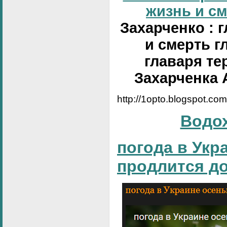
жизнь и сме
Захарченко : 
и смерть г
главаря те
Захарченка 
http://1opto.blogspot.co
Водо
погода в Укр
продлится д