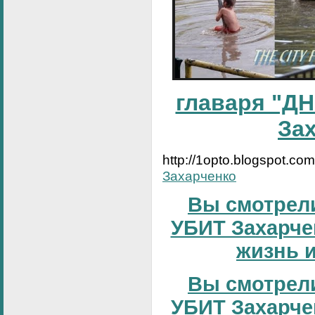
главаря "ДН
За
http://1opto.blogspot.co
Захарченко
Вы смотрели
УБИТ Захарчен
жизнь и
Вы смотрели
УБИТ Захарчен