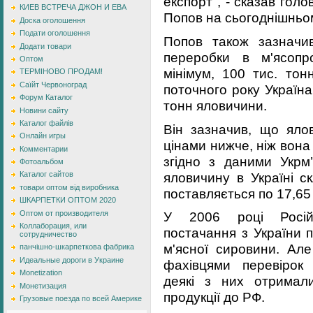
експорт", - сказав гол
КИЕВ ВСТРЕЧА ДЖОН И ЕВА
Попов на сьогоднішньому
Доска оголошення
Подати оголошення
Попов також зазначи
Додати товари
переробки в м'ясопр
Оптом
мінімум, 100 тис. тонн
ТЕРМІНОВО ПРОДАМ!
Саїйт Червоноград
поточного року Україна
Форум Каталог
тонн яловичини.
Новини сайту
Каталог файлів
Він зазначив, що яло
Онлайн игры
цінами нижче, ніж вона 
Комментарии
згідно з даними Укрм’
Фотоальбом
яловичину в Україні с
Каталог сайтов
товари оптом від виробника
поставляється по 17,65 г
ШКАРПЕТКИ ОПТОМ 2020
Оптом от производителя
У 2006 році Росій
Коллаборация, или
постачання з України 
сотрудничество
м'ясної сировини. Але
панчішно-шкарпеткова фабрика
Идеальные дороги в Украине
фахівцями перевірок 
Monetization
деякі з них отримал
Монетизация
продукції до РФ.
Грузовые поезда по всей Америке