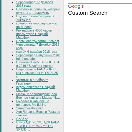
Червоноград 17 Декабря
2018 года
Некоторые правила, которые
Custom Search
нужно знать наизусть
Над нефтяной бездной В
УКРАИНЕ
концерт на площади рынка
во Львове
Как набрать 4000 часов
просмотров Сладкий
Маффин
Премьера трилогии - Комод!
Червоноград 7 Декабря 2018
года
голуби 4 декабря 2018 года
Червоноград Випускний 2018
hdmi-encoder
Неужели Ютуб ЗАКРОЕТСЯ
в 2019 #SaveYourInternet
Видеокамера PANASONIC
как снимает Full HD MP4 25
к...
эрмитаж в г. Байройт
Германия
будем общаться Сладкий
Маффин
Малюк у веломандрах, або
Все про капітана Марка (№...
Рыбалка в карьере на
поплавок. My fishing
Зачистка Донецка
Хор Лондона Вены и Рима во
Львове
СКАЗКА
СКИБИДИ ЧЕЛЛЕНДЖ БАБА
ЯГА В СУПЕРМАРКЕТЕ /
SKIBIDI...