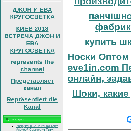
производит
ДЖОН И ЕВА
панчішн
КРУГОСВЕТКА
фабрик
КИЕВ 2018
ВСТРЕЧА ДЖОН И
купить ш
ЕВА
КРУГОСВЕТКА
Носки Оптом 
represents the
eve1in.com П
channel
онлайн, зада
Представляет
канал
Шоки, какие
Repräsentiert die
Kanal
blogspot
Загруженные на канал 1opto
Алексей Сергеевич Титу...