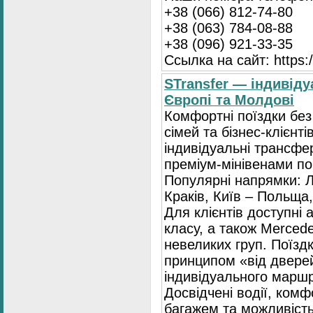
+38 (066) 812-74-80
+38 (063) 784-08-88
+38 (096) 921-33-35
Ссылка на сайт: https:/
STransfer — індивіду
Європі та Молдові
Комфортні поїздки без
сімей та бізнес-клієнті
індивідуальні трансфе
преміум-мінівенами по 
Популярні напрямки: Л
Краків, Київ – Польща,
Для клієнтів доступні
класу, а також Mercede
невеликих груп. Поїзд
принципом «від двере
індивідуального маршр
Досвідчені водії, комф
багажем та можливість