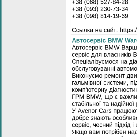
+38 (068) 527-84-28
+38 (093) 230-73-34
+38 (098) 814-19-69
Ссылка на сайт: https://
Автосервіс BMW War
Автосервіс BMW Варша
сервіс для власників 
Спеціалізуємося на діа
обслуговуванні автомо
Виконуємо ремонт двиг
гальмівної системи, пі
комп’ютерну діагностик
ГРМ BMW, що є важли
стабільної та надійної
У Avenor Cars працюют
добре знають особлив
сервіс, чесний підхід 
Якщо вам потрібен на