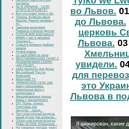
Tylko we Lw
контакты
4G В УКРАИНЕ - СЕЛО
во Львов.
0
ОПЯТЬ В ПРОЛЁТЕ?
Все что нужно знать о 5G
Україна. Буйволи німця
до Львова.
Мішеля. Ремонт великів у
Ху...
Замеряю молодняк!
церковь С
Привесы и многое другое!
ГОРОДСКИЕ БАБУШКА И
МАМА у нас в деревне/
Львова.
0
Знатоки в...
Семья в деревне трейлер
канала
Хмельниц
Нужна помощ
cờ xanh thắng xe ngựa
ВЕГЕТАРИАНСКИЙ САЛАТ С
увидели.
0
ДОБАВЛЕНИЕМ СЕМЯН
ЧИА РЕЦЕП...
кафе продукты Для Дочки
для перевоз
Вкуснейший Торт из
Кабачков!
МеркуриЙ TV
это Украи
УКРАИНСКОЕ СЕЛО КАК
живут пенсионеры.
прикольные фото с
Львова в по
надписями 4
Фаршированные перцы/
фарш с рисом/рецепт
DIY. Полка, поднос,
подставка для
фруктов....Звезд...
Тест очистителей воздуха:
какой лучше для аллергик...
Обзор очистителя воздуха
Philips AC3256. Избавляем...
На товарных поездах через