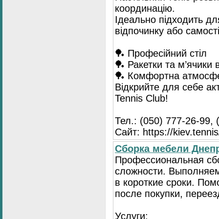
координацію.
Ідеально підходить для
відпочинку або самост
🏓 Професійний стіл
🏓 Ракетки та м’ячики 
🏓 Комфортна атмосф
Відкрийте для себе ак
Tennis Club!
Тел.: (050) 777-26-99, 
Сайт: https://kiev.tennis
Сборка мебели Днепр
Профессиональная сб
сложности. Выполняем
в короткие сроки. По
после покупки, переез
Услуги: