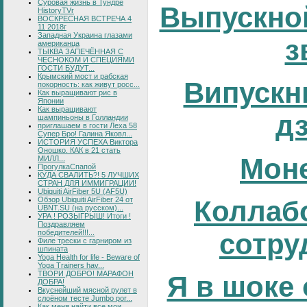
Суровая жизнь в Тундре
Выпускно
HistoryTVr
ВОСКРЕСНАЯ ВСТРЕЧА 4
11 2018г
Западная Украина глазами
з
американца
ТЫКВА ЗАПЕЧЁННАЯ С
ЧЕСНОКОМ И СПЕЦИЯМИ
ГОСТИ БУДУТ...
Крымский мост и рабская
Випускни
покорность: как живут росс...
Как выращивают рис в
Японии
Как выращивают
д
шампиньоны в Голландии
приглашаем в гости Леха 58
Супер Бро! Галина Яковл...
ИСТОРИЯ УСПЕХА Виктора
Оношко. КАК в 21 стать
Мон
МИЛЛ...
ПрогулкаСпапой
КУДА СВАЛИТЬ?! 5 ЛУЧШИХ
СТРАН ДЛЯ ИММИГРАЦИИ!
Ubiquiti AirFiber 5U (AF5U)
Обзор Ubiquiti AirFiber 24 от
Коллаб
UBNT.SU (на русском)...
УРА ! РОЗЫГРЫШ! Итоги !
Поздравляем
победителей!!!...
сотру
Филе трески с гарниром из
шпината
Yoga Health for life - Beware of
Yoga Trainers hav...
ТВОРИ ДОБРО! МАРАФОН
Я в шоке 
ДОБРА!
Вкуснейший мясной рулет в
слоёном тесте Jumbo por...
Как меня найти все мои