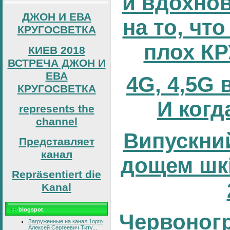
и вдохно
ДЖОН И ЕВА
на то, что
КРУГОСВЕТКА
плох К
КИЕВ 2018
ВСТРЕЧА ДЖОН И
ЕВА
4G, 4,5G 
КРУГОСВЕТКА
И когд
represents the
channel
Випускний
Представляет
канал
дощем шк
Repräsentiert die
Kanal
blogspot
Червоног
Загруженные на канал 1opto
Алексей Сергеевич Титу...