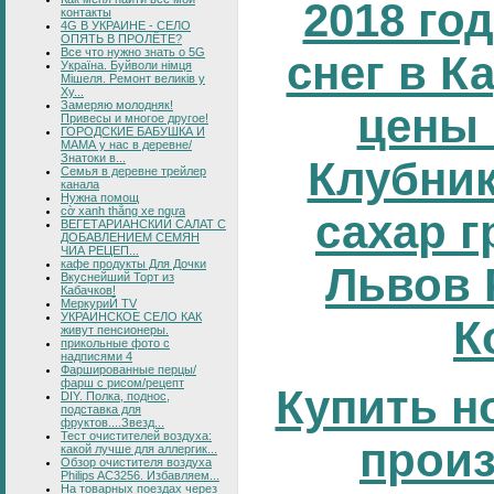
2018 год
контакты
4G В УКРАИНЕ - СЕЛО
ОПЯТЬ В ПРОЛЁТЕ?
Все что нужно знать о 5G
снег в К
Україна. Буйволи німця
Мішеля. Ремонт великів у
Ху...
Замеряю молодняк!
цены 
Привесы и многое другое!
ГОРОДСКИЕ БАБУШКА И
МАМА у нас в деревне/
Знатоки в...
Клубник
Семья в деревне трейлер
канала
Нужна помощ
cờ xanh thắng xe ngựa
сахар г
ВЕГЕТАРИАНСКИЙ САЛАТ С
ДОБАВЛЕНИЕМ СЕМЯН
ЧИА РЕЦЕП...
кафе продукты Для Дочки
Львов 
Вкуснейший Торт из
Кабачков!
МеркуриЙ TV
УКРАИНСКОЕ СЕЛО КАК
К
живут пенсионеры.
прикольные фото с
надписями 4
Фаршированные перцы/
фарш с рисом/рецепт
Купить н
DIY. Полка, поднос,
подставка для
фруктов....Звезд...
Тест очистителей воздуха:
прои
какой лучше для аллергик...
Обзор очистителя воздуха
Philips AC3256. Избавляем...
На товарных поездах через