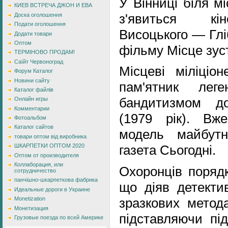
У Вінниці біля мі
КИЕВ ВСТРЕЧА ДЖОН И ЕВА
з'явиться кі
Доска оголошення
Подати оголошення
Висоцького — Глі
Додати товари
Оптом
фільму Місце зуст
ТЕРМІНОВО ПРОДАМ!
Саїйт Червоноград
Місцеві міліціо
Форум Каталог
Новини сайту
пам'ятник лег
Каталог файлів
бандитизмом до
Онлайн игры
Комментарии
(1979 рік). Вж
Фотоальбом
Каталог сайтов
модель майбутн
товари оптом від виробника
ШКАРПЕТКИ ОПТОМ 2020
газета Сьогодні.
Оптом от производителя
Коллаборация, или
Охоронців порядк
сотрудничество
панчішно-шкарпеткова фабрика
що діяв детекти
Идеальные дороги в Украине
зразкових метод
Monetization
Монетизация
підставляючи під
Грузовые поезда по всей Америке