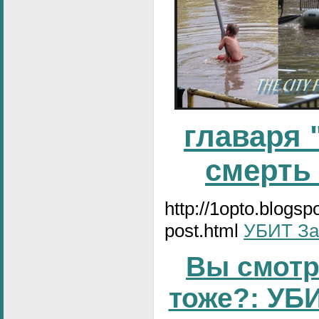
главаря 
смерть
http://1opto.blogs
post.html
УБИТ За
Вы смотр
тоже?: УБИ