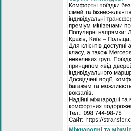
Комфортні поїздки без
сімей та бізнес-клієнті
індивідуальні трансфе
преміум-мінівенами по 
Популярні напрямки: Л
Краків, Київ – Польща,
Для клієнтів доступні
класу, а також Mercede
невеликих груп. Поїзд
принципом «від двере
індивідуального маршр
Досвідчені водії, комф
багажем та можливість
вокзалів.
Надійні міжнародні та
комфортних подорожей
Тел.: 098 744-98-78
Сайт: https://stransfer.
Міжнародні та міжміс