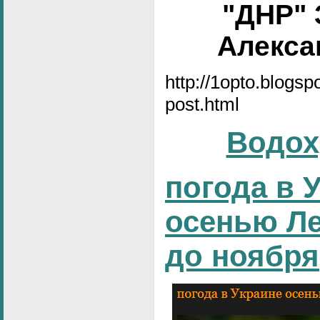
"ДНР" 
Алексан
http://1opto.blogs
post.html
Водох
погода в 
осенью Ле
до ноября