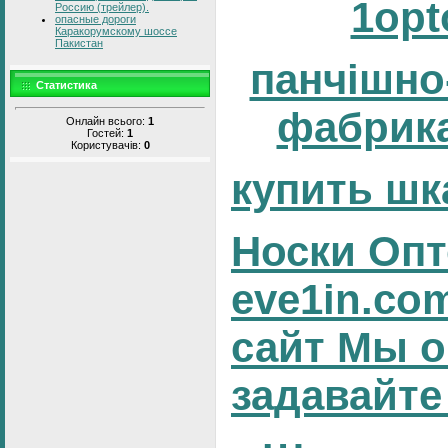
1opt
Россию (трейлер).
опасные дороги
Каракорумскому шоссе
Пакистан
панчішно
Статистика
фабрика
Онлайн всього:
1
Гостей:
1
Користувачів:
0
купить шк
Носки Опт
eve1in.co
сайт Мы о
задавайте