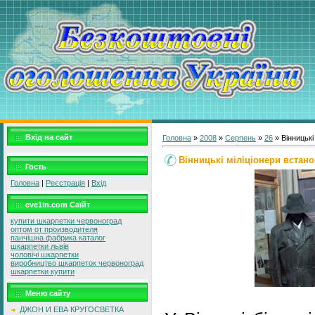
Вхід на сайт
Головна
»
2008
»
Серпень
»
26
» Вінницькі
Вінницькі міліціонери встан
Гость
Головна
|
Реєстрація
|
Вхід
eve1in.com Саїйт
купити шкарпетки червоноград
оптом от производителя
панчішна фабрика каталог
шкарпетки львів
чоловічі шкарпетки
виробництво шкарпеток червоноград
шкарпетки купити
Меню сайту
ДЖОН И ЕВА КРУГОСВЕТКА