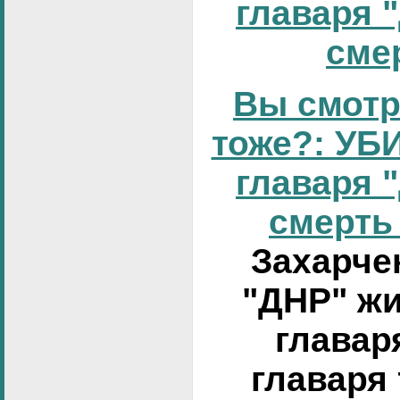
главаря 
смер
Вы смотр
тоже?: УБИ
главаря 
смерть 
Захарчен
"ДНР" жи
главар
главаря