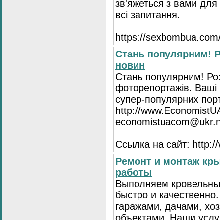
зв'яжеться з вами для 
всі запитання.
https://seхbombua.com/
Стань популярним! Р
новин
Стань популярним! Роз
фоторепортажів. Ваші 
супер-популярних порта
http://www.EconomistU
economistuacom@ukr.n
Ссылка на сайт: http:
Ремонт и монтаж кр
работы
Выполняем кровельны
быстро и качественно
гаражами, дачами, хо
объектами. Наши услу