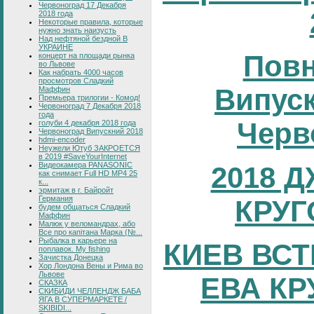
Червоноград 17 Декабря
2018 года
Некоторые правила, которые
нужно знать наизусть
Над нефтяной бездной В
УКРАИНЕ
Повн
концерт на площади рынка
во Львове
Как набрать 4000 часов
просмотров Сладкий
Випуск
Маффин
Премьера трилогии - Комод!
Червоноград 7 Декабря 2018
года
Черв
голуби 4 декабря 2018 года
Червоноград Випускний 2018
hdmi-encoder
Неужели Ютуб ЗАКРОЕТСЯ
в 2019 #SaveYourInternet
Видеокамера PANASONIC
2018 
как снимает Full HD MP4 25
к...
эрмитаж в г. Байройт
Германия
КРУГ
будем общаться Сладкий
Маффин
Малюк у веломандрах, або
Все про капітана Марка (№...
Рыбалка в карьере на
КИЕВ ВСТ
поплавок. My fishing
Зачистка Донецка
Хор Лондона Вены и Рима во
Львове
ЕВА КР
СКАЗКА
СКИБИДИ ЧЕЛЛЕНДЖ БАБА
ЯГА В СУПЕРМАРКЕТЕ /
SKIBIDI...