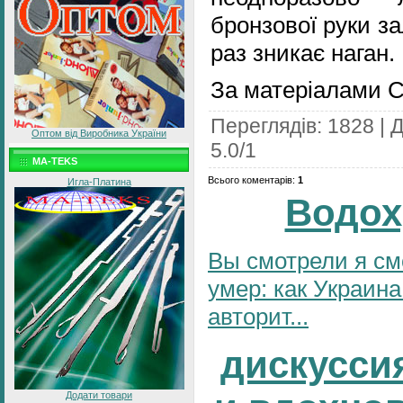
бронзової руки за
раз зникає наган.
За матеріалами С
Переглядів
:
1828
|
Д
Оптом від Виробника України
5.0
/
1
MA-TEKS
Всього коментарів
:
1
Игла-Платина
Водох
Вы смотрели я см
умер: как Украина
авторит...
дискусси
Додати товари