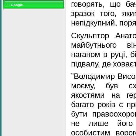
говорять, що ба
Google
зразок того, як
непідкупний, пор
Скульптор Анат
майбутнього в
наганом в руці, б
підвалу, де ховає
”Володимир Висоц
моєму, був с
якостями на ге
багато років є п
бути правоохоро
не лише його 
особистим воро