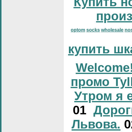
Купить н
прои
optom
socks
wholesale
no
купить шк
Welcome!
промо Tyl
Утром я 
01
Дорог
Львова.