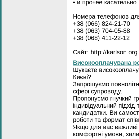
• и прочее касательно
Номера телефонов для
+38 (066) 824-21-70
+38 (063) 704-05-88
+38 (068) 411-22-12
Сайт: http://karlson.org
Високооплачувана ро
Шукаєте високооплачув
Києві?
Запрошуємо повнолітні
сфері супроводу.
Пропонуємо гнучкий гр
індивідуальний підхід 
кандидатки. Ви самост
роботи та формат спів
Якщо для вас важливі 
комфортні умови, зали