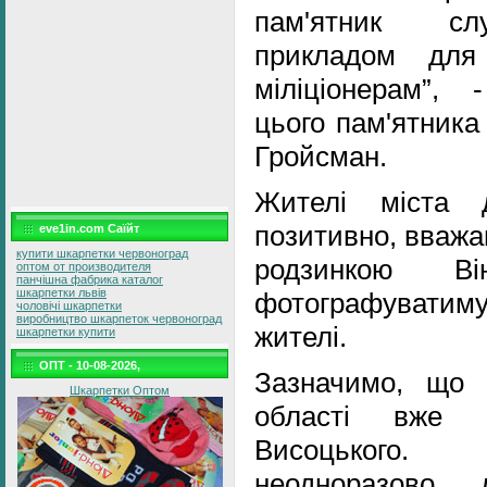
пам'ятник сл
прикладом для
міліціонерам”,
цього пам'ятника
Гройсман.
Жителі міста 
позитивно, вважа
eve1in.com Саїйт
купити шкарпетки червоноград
родзинкою Ві
оптом от производителя
панчішна фабрика каталог
шкарпетки львів
фотографуватиму
чоловічі шкарпетки
виробництво шкарпеток червоноград
жителі.
шкарпетки купити
ОПТ - 10-08-2026,
Зазначимо, що 
Шкарпетки Оптом
області вже є
Висоцького.
неодноразово