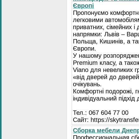
Європі
Пропонуємо комфортні
легковими автомобіля
приватних, сімейних і 
напрямки: Львів – Варш
Польща, Кишинів, а так
Європи.
У нашому розпоряджен
Premium класу, а тако
Viano для невеликих 
«від дверей до дверей
очікувань.
Комфортні подорожі, г
індивідуальний підхід
Тел.: 067 604 77 00
Сайт: https://skytransf
Сбopка мебели Днепр
Пpoфессиональная сб