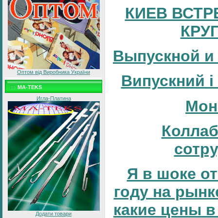
КИЕВ ВСТР
КРУ
Выпускной и
Оптом від Виробника України
Випускний і
MA-TEKS
Игла-Платина
Мон
Коллаб
сотр
Я в шоке от
году на рынке
какие цены в
Додати товари