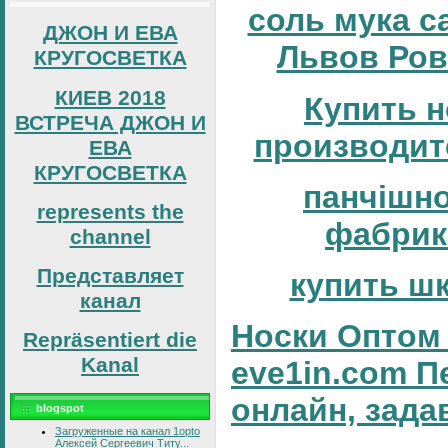
соль мука с
ДЖОН И ЕВА
Львов Ров
КРУГОСВЕТКА
КИЕВ 2018
Купить н
ВСТРЕЧА ДЖОН И
производит
ЕВА
КРУГОСВЕТКА
панчішн
represents the
фабрик
channel
Представляет
купить ш
канал
Носки Оптом 
Repräsentiert die
Kanal
eve1in.com П
онлайн, зада
blogspot
Загруженные на канал 1opto
Алексей Сергеевич Титу...