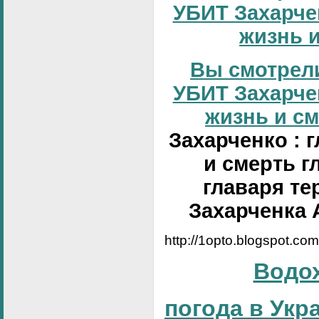
УБИТ Захарчен
жизнь и
Вы смотрели
УБИТ Захарчен
жизнь и сме
Захарченко : 
и смерть г
главаря те
Захарченка 
http://1opto.blogspot.co
Водо
погода в Укр