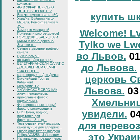
контакты
4G В УКРАИНЕ - СЕЛО
ОПЯТЬ В ПРОЛЁТЕ?
купить ш
Все что нужно знать о 5G
Україна. Буйволи німця
Мішеля. Ремонт великів у
Ху...
Welcome! Lv
Замеряю молодняк!
Привесы и многое другое!
ГОРОДСКИЕ БАБУШКА И
МАМА у нас в деревне/
Tylko we Lw
Знатоки в...
Семья в деревне трейлер
канала
во Львов.
0
Нужна помощ
cờ xanh thắng xe ngựa
ВЕГЕТАРИАНСКИЙ САЛАТ С
до Львова.
ДОБАВЛЕНИЕМ СЕМЯН
ЧИА РЕЦЕП...
кафе продукты Для Дочки
церковь С
Вкуснейший Торт из
Кабачков!
МеркуриЙ TV
Львова.
0
УКРАИНСКОЕ СЕЛО КАК
живут пенсионеры.
прикольные фото с
Хмельниц
надписями 4
Фаршированные перцы/
фарш с рисом/рецепт
увидели.
0
DIY. Полка, поднос,
подставка для
фруктов....Звезд...
для перевоз
Тест очистителей воздуха:
какой лучше для аллергик...
Обзор очистителя воздуха
это Украи
Philips AC3256. Избавляем...
На товарных поездах через