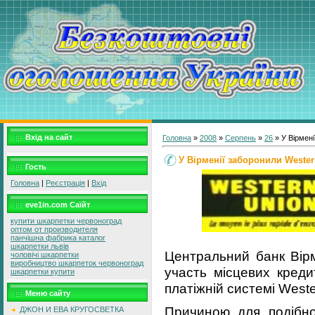
Вхід на сайт
Головна
»
2008
»
Серпень
»
26
» У Вірмені
У Вірменії заборонили Wester
Гость
Головна
|
Реєстрація
|
Вхід
eve1in.com Саїйт
купити шкарпетки червоноград
оптом от производителя
панчішна фабрика каталог
шкарпетки львів
Центральний банк Вірм
чоловічі шкарпетки
виробництво шкарпеток червоноград
участь місцевих креди
шкарпетки купити
платіжній системі Weste
Меню сайту
Причиною для подібно
ДЖОН И ЕВА КРУГОСВЕТКА