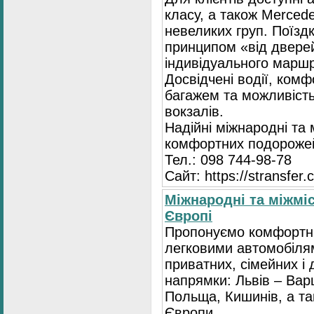
класу, а також Mercede
невеликих груп. Поїзд
принципом «від двере
індивідуального маршр
Досвідчені водії, комф
багажем та можливість
вокзалів.
Надійні міжнародні та
комфортних подорожей
Тел.: 098 744-98-78
Сайт: https://stransfer.
Міжнародні та міжміс
Європі
Пропонуємо комфортні
легковими автомобіля
приватних, сімейних і 
напрямки: Львів – Варш
Польща, Кишинів, а так
Європи.