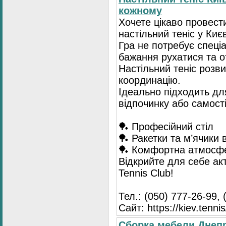
кожному
Хочете цікаво провест
настільний теніс у Києв
Гра не потребує спеці
бажання рухатися та 
Настільний теніс розв
координацію.
Ідеально підходить для
відпочинку або самост
🏓 Професійний стіл
🏓 Ракетки та м’ячики 
🏓 Комфортна атмосф
Відкрийте для себе ак
Tennis Club!
Тел.: (050) 777-26-99, 
Сайт: https://kiev.tennis
Сборка мебели Днепр