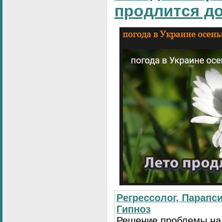
продлится д
Регрессолог, Парапси
Гипноз
Решение проблемы на