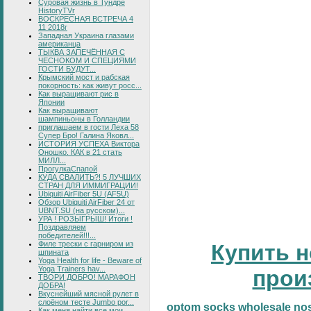
Суровая жизнь в Тундре
HistoryTVr
ВОСКРЕСНАЯ ВСТРЕЧА 4
11 2018г
Западная Украина глазами
американца
ТЫКВА ЗАПЕЧЁННАЯ С
ЧЕСНОКОМ И СПЕЦИЯМИ
ГОСТИ БУДУТ...
Крымский мост и рабская
покорность: как живут росс...
Как выращивают рис в
Японии
Как выращивают
шампиньоны в Голландии
приглашаем в гости Леха 58
Супер Бро! Галина Яковл...
ИСТОРИЯ УСПЕХА Виктора
Оношко. КАК в 21 стать
МИЛЛ...
ПрогулкаСпапой
КУДА СВАЛИТЬ?! 5 ЛУЧШИХ
СТРАН ДЛЯ ИММИГРАЦИИ!
Ubiquiti AirFiber 5U (AF5U)
Обзор Ubiquiti AirFiber 24 от
UBNT.SU (на русском)...
УРА ! РОЗЫГРЫШ! Итоги !
Поздравляем
победителей!!!...
Филе трески с гарниром из
Купить н
шпината
Yoga Health for life - Beware of
Yoga Trainers hav...
прои
ТВОРИ ДОБРО! МАРАФОН
ДОБРА!
Вкуснейший мясной рулет в
слоёном тесте Jumbo por...
optom
socks
wholesale
no
Как меня найти все мои