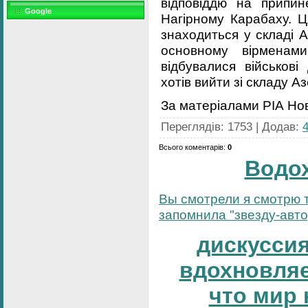
відповіддю на припи
Google
Нагірному Карабаху. Ц
знаходиться у складі 
основному вірменам
відбувалися військові
хотів вийти зі складу 
За матерiалами РІА Но
Переглядів
:
1753
|
Додав
:
Всього коментарів
:
0
Водо
Вы смотрели я смотрю т
запомнила "звезду-автор
дискуссия
вдохновляе
что мир 