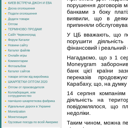
КИЕВ ВСТРЕЧА ДЖОН И ЕВА
порушення договорів м
Доска оголошення
банками з боку плат
Подати оголошення
виявили, що в деяки
Додати товари
припиняли обслуговуват
Оптом
ТЕРМІНОВО ПРОДАМ!
У ЦБ вважають, що п
Саїйт Червоноград
порушити діяльність
Форум Каталог
Новини сайту
фінансовий і реальний 
Каталог файлів
Онлайн игры
Нагадаємо, що з 1 сер
Комментарии
Moneygram заборонив
Фотоальбом
банк цієї країни за
Каталог сайтов
переказів продовжу
товари оптом від виробника
ШКАРПЕТКИ ОПТОМ 2020
Карабаху, що, на думку
Оптом от производителя
14 серпня компаніям
Коллаборация, или
сотрудничество
діяльність на терит
панчішно-шкарпеткова фабрика
повідомлялося, що пл
Идеальные дороги в Украине
Monetization
недоліки.
Монетизация
Таким чином, можна пе
Грузовые поезда по всей Америке