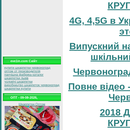
КРУ
4G, 4,5G в У
эт
Випускний н
шкільни
eve1in.com Саїйт
купити шкарпетки червоноград
Червоногра
оптом от производителя
панчішна фабрика каталог
шкарпетки львів
чоловічі шкарпетки
Повне відео 
виробництво шкарпеток червоноград
шкарпетки купити
Черв
ОПТ - 09-08-2026,
Шкарпетки Оптом
2018 
КРУ