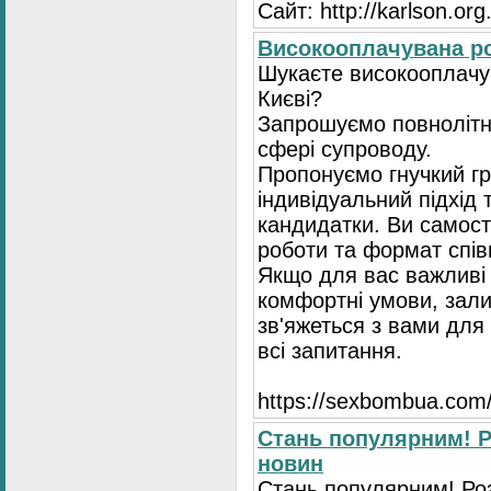
Сайт: http://karlson.org
Високооплачувана ро
Шукаєте високооплачув
Києві?
Запрошуємо повнолітні
сфері супроводу.
Пропонуємо гнучкий гр
індивідуальний підхід 
кандидатки. Ви самост
роботи та формат спів
Якщо для вас важливі 
комфортні умови, зали
зв'яжеться з вами для 
всі запитання.
https://seхbombua.com/
Стань популярним! Р
новин
Стань популярним! Роз