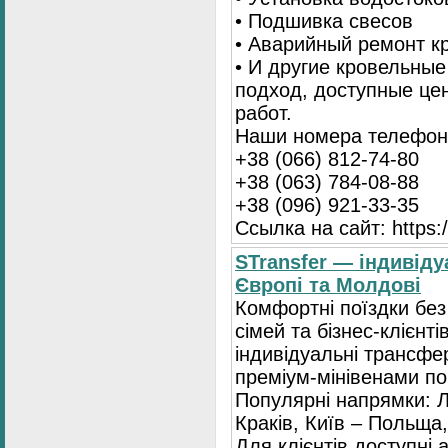
• Подшивка свесов
• Аварийный ремонт 
• И другие кровельны
подход, доступные це
работ.
Наши номера телефоно
+38 (066) 812-74-80
+38 (063) 784-08-88
+38 (096) 921-33-35
Ссылка на сайт: https:/
STransfer — індивіду
Європі та Молдові
Комфортні поїздки без
сімей та бізнес-клієнті
індивідуальні трансфе
преміум-мінівенами по 
Популярні напрямки: Л
Краків, Київ – Польща,
Для клієнтів доступні