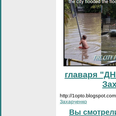
главаря "ДН
За
http://1opto.blogspot.co
Захарченко
Вы смотрели