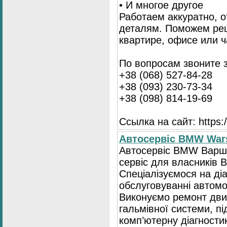
• И многое другое
Работаем аккуратно, о
деталям. Поможем ре
квартире, офисе или ч
По вопросам звоните 
+38 (068) 527-84-28
+38 (093) 230-73-34
+38 (098) 814-19-69
Ссылка на сайт: https://
Автосервіс BMW War
Автосервіс BMW Варша
сервіс для власників 
Спеціалізуємося на діа
обслуговуванні автомо
Виконуємо ремонт двиг
гальмівної системи, пі
комп’ютерну діагностик