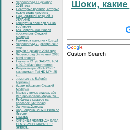
Шоки, какие
Червоноград 17 Декабря
2018 года
Некоторые правила, которые
нужно знать наизусть
Над нефтяной бездной В
УКРАИНЕ
концерт на площади рынка
во Львове
Как набрать 4000 часов
просмотров Сладкий
Маффин
Премьера трилогии - Комод!
Червоноград 7 Декабря 2018
года
голуби 4 декабря 2018 года
Custom Search
Червоноград Випускний 2018
hdmi-encoder
Неужели Ютуб ЗАКРОЕТСЯ
в 2019 #SaveYourInternet
Видеокамера PANASONIC
как снимает Full HD MP4 25
к...
эрмитаж в г. Байройт
Германия
будем общаться Сладкий
Маффин
Малюк у веломандрах, або
Все про капітана Марка (№...
Рыбалка в карьере на
поплавок. My fishing
Зачистка Донецка
Хор Лондона Вены и Рима во
Львове
СКАЗКА
СКИБИДИ ЧЕЛЛЕНДЖ БАБА
ЯГА В СУПЕРМАРКЕТЕ /
SKIBIDI...