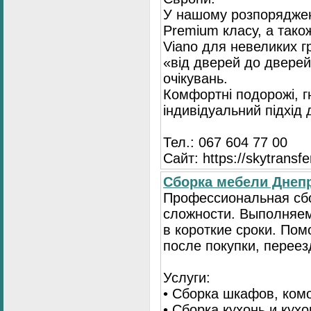
У нашому розпоряджен
Premium класу, а тако
Viano для невеликих 
«від дверей до дверей
очікувань.
Комфортні подорожі, г
індивідуальний підхід
Тел.: 067 604 77 00
Сайт: https://skytransf
Сбopка мебели Днепр
Пpoфессиональная сб
сложности. Выполняем
в короткие сроки. По
после покупки, переез
Услуги:
• Сборка шкафов, ком
• Сборка кухонь и кух