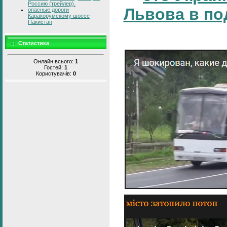
Россию (трейлер).
Львова в по
опасные дороги
Каракорумскому шоссе
Пакистан
Статистика
Онлайн всього:
1
Гостей:
1
Користувачів:
0