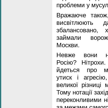
проблеми у мусул
Вражаюче також
висвітлюють д
збалансовано, 
займали ворож
Москви.
Невже вони не
Росію? Нітрохи
йдеться про мі
утиск і агресі
великої різниці 
Тому нотації захі
переконливими ні
за межами самого