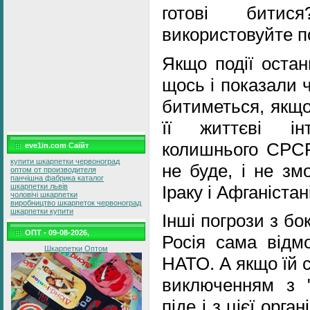
готові бит
використовуйте по
Якщо події остан
щось і показали ч
битиметься, якщо
її життєві ін
колишнього СРСР
eve1in.com Саїйт
купити шкарпетки червоноград
не буде, і не зм
оптом от производителя
панчішна фабрика каталог
Іраку і Афганістані
шкарпетки львів
чоловічі шкарпетки
виробництво шкарпеток червоноград
шкарпетки купити
Інші погрози з бо
ОПТ - 09-08-2026,
Росія сама відмо
Шкарпетки Оптом
НАТО. А якщо їй 
виключенням з "в
піде і з цієї орган