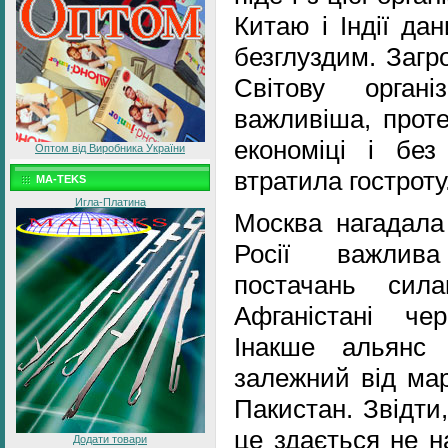
Китаю і Індії да
безглуздим. Загр
Світову органі
важливіша, проте
економіці і бе
Оптом від Виробника України
втратила гостроту
MA-TEKS
Игла-Платина
Москва нагадал
Росії важлив
постачань с
Афганістані че
Інакше альянс
залежний від мар
Пакистан. Звідти
це здається не н
Додати товари