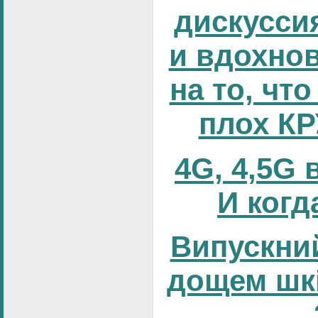
дискусси
и вдохно
на то, что
плох К
4G, 4,5G 
И когд
Випускний
дощем шк