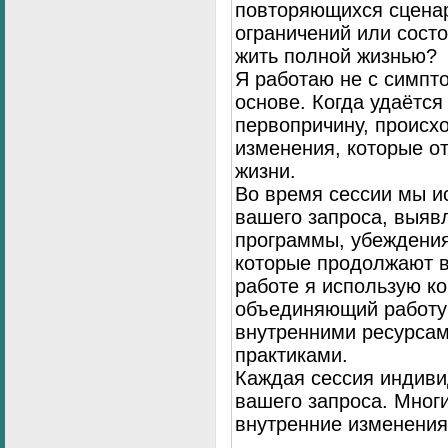
повторяющихся сценар
ограничений или сост
жить полной жизнью?
Я работаю не с симпто
основе. Когда удаётся
первопричину, происх
изменения, которые о
жизни.
Во время сессии мы и
вашего запроса, выя
программы, убеждения
которые продолжают в
работе я использую к
объединяющий работу 
внутренними ресурсам
практиками.
Каждая сессия индиви
вашего запроса. Мног
внутренние изменения