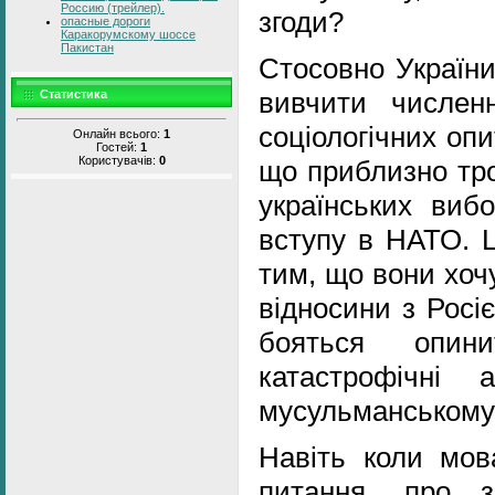
Россию (трейлер).
згоди?
опасные дороги
Каракорумскому шоссе
Пакистан
Стосовно України
вивчити численн
Статистика
соціологічних оп
Онлайн всього:
1
Гостей:
1
Користувачів:
0
що приблизно тро
українських виб
вступу в НАТО. Ц
тим, що вони хоч
відносини з Росі
бояться опин
катастрофічні 
мусульманському 
Навіть коли мо
питання, про 