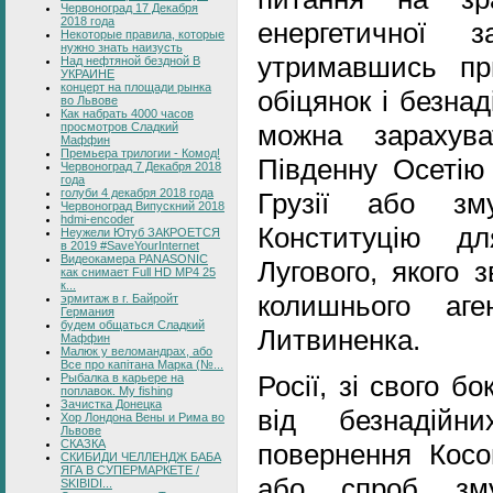
Червоноград 17 Декабря
2018 года
енергетичної з
Некоторые правила, которые
нужно знать наизусть
утримавшись пр
Над нефтяной бездной В
УКРАИНЕ
концерт на площади рынка
обіцянок і безна
во Львове
Как набрать 4000 часов
можна зарахув
просмотров Сладкий
Маффин
Премьера трилогии - Комод!
Південну Осетію 
Червоноград 7 Декабря 2018
года
голуби 4 декабря 2018 года
Грузії або зм
Червоноград Випускний 2018
hdmi-encoder
Конституцію дл
Неужели Ютуб ЗАКРОЕТСЯ
в 2019 #SaveYourInternet
Видеокамера PANASONIC
Лугового, якого 
как снимает Full HD MP4 25
к...
колишнього аг
эрмитаж в г. Байройт
Германия
будем общаться Сладкий
Литвиненка.
Маффин
Малюк у веломандрах, або
Все про капітана Марка (№...
Росії, зі свого б
Рыбалка в карьере на
поплавок. My fishing
Зачистка Донецка
від безнадійн
Хор Лондона Вены и Рима во
Львове
СКАЗКА
повернення Косо
СКИБИДИ ЧЕЛЛЕНДЖ БАБА
ЯГА В СУПЕРМАРКЕТЕ /
або спроб зму
SKIBIDI...