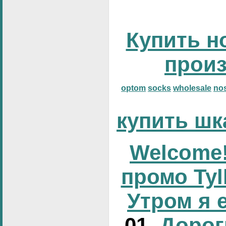
Купить н
прои
optom
socks
wholesale
no
купить шк
Welcome!
промо Tyl
Утром я 
01
Дорог