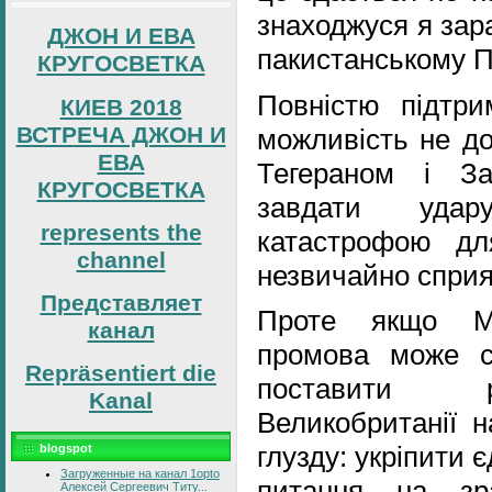
знаходжуся я зар
ДЖОН И ЕВА
пакистанському 
КРУГОСВЕТКА
Повністю підтри
КИЕВ 2018
ВСТРЕЧА ДЖОН И
можливість не до
ЕВА
Тегераном і З
КРУГОСВЕТКА
завдати удар
represents the
катастрофою для
channel
незвичайно сприя
Представляет
Проте якщо Мі
канал
промова може с
Repräsentiert die
поставити р
Kanal
Великобританії 
глузду: укріпити 
blogspot
Загруженные на канал 1opto
питання на зр
Алексей Сергеевич Титу...