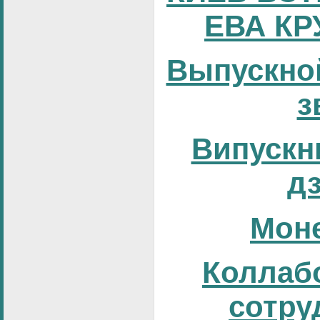
ЕВА КР
Выпускно
з
Випускни
д
Мон
Коллаб
сотру