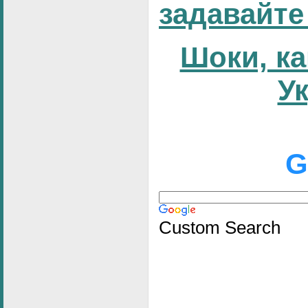
задавайте
Шоки, ка
У
G
Custom Search