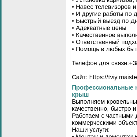
• Навес телевизоров 
• И другие работы по
• Быстрый выезд по Д
• Адекватные цены
• Качественное выпол
• Ответственный подх
• Помощь в любых бы
Телефон для связи:+38
Сайт: https://tviy.maiste
Профессиональные к
крыш
Выполняем кровельны
качественно, быстро 
Работаем с частными 
коммерческими объек
Наши услуги:
• Монтаж и демонтаж 