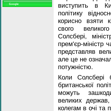
виступить в К
Google
політику віднос
корисно взяти к
свого великог
Солсбері, мініс
прем'єр-міністр ч
представляв вели
але це не означал
потужністю.
Коли Солсбері 
британської політ
можуть зашкод
великих держав,
колегам в очі та 