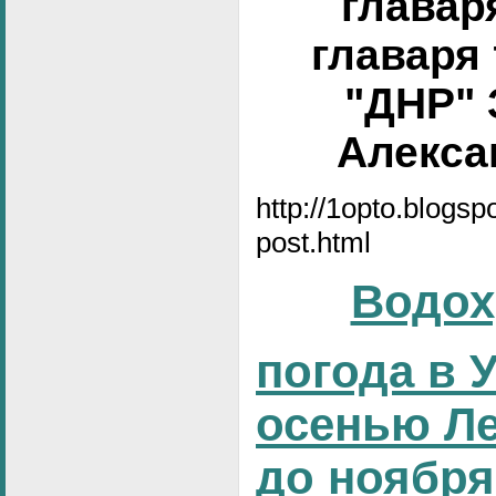
главар
главаря
"ДНР" 
Алексан
http://1opto.blogs
post.html
Водох
погода в 
осенью Ле
до ноября