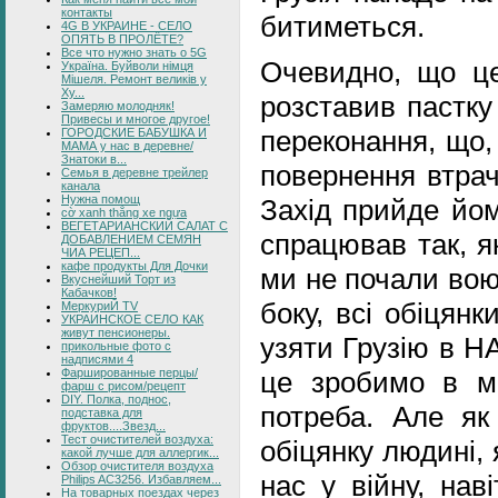
контакты
битиметься.
4G В УКРАИНЕ - СЕЛО
ОПЯТЬ В ПРОЛЁТЕ?
Все что нужно знать о 5G
Очевидно, що це
Україна. Буйволи німця
Мішеля. Ремонт великів у
Ху...
розставив пастку
Замеряю молодняк!
Привесы и многое другое!
переконання, що,
ГОРОДСКИЕ БАБУШКА И
МАМА у нас в деревне/
Знатоки в...
повернення втрач
Семья в деревне трейлер
канала
Нужна помощ
Захід прийде йом
cờ xanh thắng xe ngựa
ВЕГЕТАРИАНСКИЙ САЛАТ С
спрацював так, я
ДОБАВЛЕНИЕМ СЕМЯН
ЧИА РЕЦЕП...
кафе продукты Для Дочки
ми не почали вою
Вкуснейший Торт из
Кабачков!
боку, всі обіцянк
МеркуриЙ TV
УКРАИНСКОЕ СЕЛО КАК
живут пенсионеры.
узяти Грузію в Н
прикольные фото с
надписями 4
Фаршированные перцы/
це зробимо в м
фарш с рисом/рецепт
DIY. Полка, поднос,
потреба. Але як
подставка для
фруктов....Звезд...
Тест очистителей воздуха:
обіцянку людині,
какой лучше для аллергик...
Обзор очистителя воздуха
нас у війну, нав
Philips AC3256. Избавляем...
На товарных поездах через