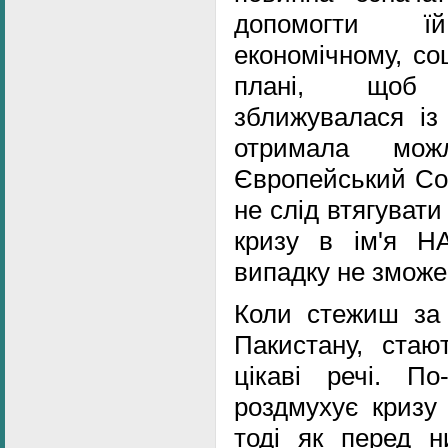
допомогти 
економічному, со
плані, щоб 
зближувалася із
отримала мож
Європейський Сою
не слід втягувати
кризу в ім'я Н
випадку не зможе 
Коли стежиш за 
Пакистану, стаю
цікаві речі. П
роздмухує кризу 
тоді як перед н