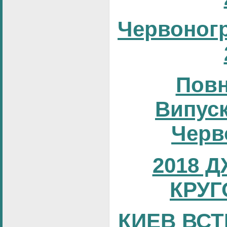
Червоног
Повн
Випуск
Черв
2018 
КРУГ
КИЕВ ВСТ