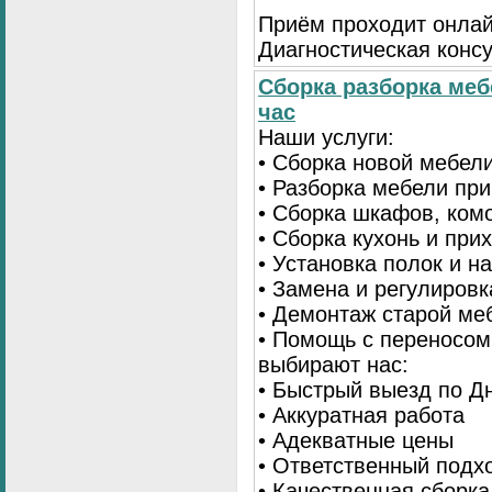
Приём проходит онлай
Диагностическая консу
Сборка разборка меб
час
Наши услуги:
• Сборка новой мебел
• Разборка мебели пр
• Сборка шкафов, ком
• Сборка кухонь и при
• Установка полок и н
• Замена и регулиров
• Демонтаж старой ме
• Помощь с переносом
выбирают нас:
• Быстрый выезд по Д
• Аккуратная работа
• Адекватные цены
• Ответственный подх
• Качественная сборк