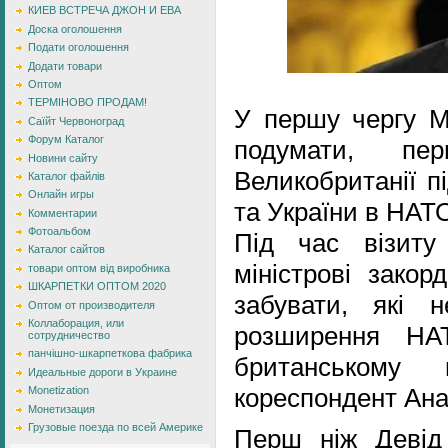
КИЕВ ВСТРЕЧА ДЖОН И ЕВА
Доска оголошення
Подати оголошення
Додати товари
Оптом
ТЕРМІНОВО ПРОДАМ!
У першу чергу Мі
Саїйт Червоноград
Форум Каталог
подумати, п
Новини сайту
Великобританії п
Каталог файлів
Онлайн игры
та України в НАТ
Комментарии
Фотоальбом
Під час візиту
Каталог сайтов
міністрові зако
товари оптом від виробника
ШКАРПЕТКИ ОПТОМ 2020
забувати, які 
Оптом от производителя
Коллаборация, или
розширення НА
сотрудничество
панчішно-шкарпеткова фабрика
британському
Идеальные дороги в Украине
кореспондент Ана
Monetization
Монетизация
Грузовые поезда по всей Америке
Перш ніж Девід