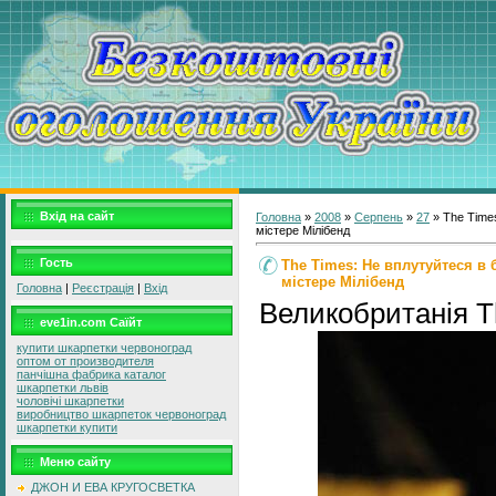
Вхід на сайт
Головна
»
2008
»
Серпень
»
27
» The Times
містере Мілібенд
Гость
The Times: Не вплутуйтеся в б
містере Мілібенд
Головна
|
Реєстрація
|
Вхід
Великобританія T
eve1in.com Саїйт
купити шкарпетки червоноград
оптом от производителя
панчішна фабрика каталог
шкарпетки львів
чоловічі шкарпетки
виробництво шкарпеток червоноград
шкарпетки купити
Меню сайту
ДЖОН И ЕВА КРУГОСВЕТКА