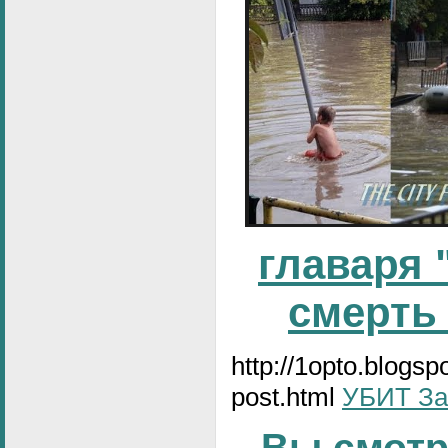
главаря 
смерть
http://1opto.blogs
post.html
УБИТ За
Вы смотр