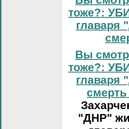
тоже?: УБИ
главаря 
смер
Вы смотр
тоже?: УБИ
главаря 
смерть 
Захарчен
"ДНР" жи