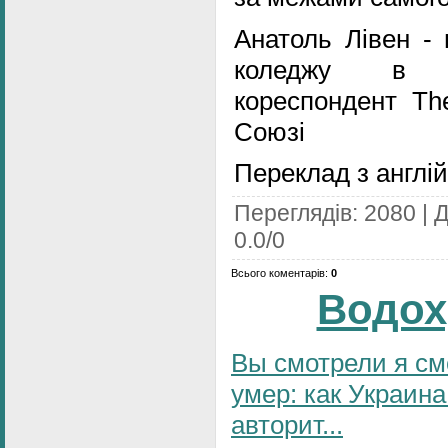
Анатоль Лівен - 
коледжу в Л
кореспондент Th
Союзі
Переклад з англій
Переглядів
:
2080
|
Д
0.0
/
0
Всього коментарів
:
0
Водох
Вы смотрели я см
умер: как Украина
авторит...