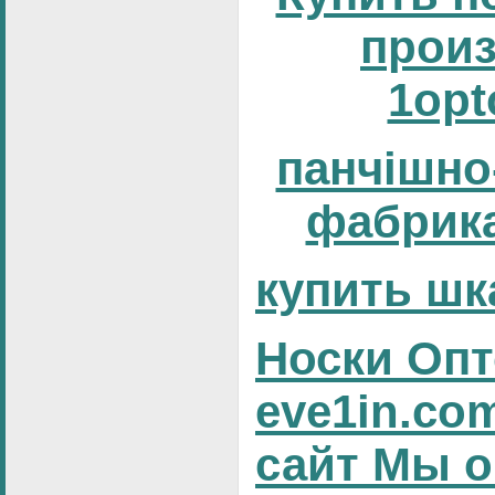
прои
1opt
панчішно
фабрика
купить шк
Носки Опт
eve1in.co
сайт Мы о