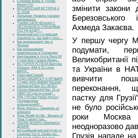
Суровая жизнь в Тундре
HistoryTVr
змінити закони 
ВОСКРЕСНАЯ ВСТРЕЧА 4
11 2018г
Березовського 
Западная Украина глазами
американца
ТЫКВА ЗАПЕЧЁННАЯ С
Ахмеда Закаєва.
ЧЕСНОКОМ И СПЕЦИЯМИ
ГОСТИ БУДУТ...
Крымский мост и рабская
У першу чергу Мі
покорность: как живут росс...
Как выращивают рис в
Японии
подумати, п
Как выращивают
шампиньоны в Голландии
приглашаем в гости Леха 58
Великобританії п
Супер Бро! Галина Яковл...
ИСТОРИЯ УСПЕХА Виктора
та України в НА
Оношко. КАК в 21 стать
МИЛЛ...
ПрогулкаСпапой
вивчити по
КУДА СВАЛИТЬ?! 5 ЛУЧШИХ
СТРАН ДЛЯ ИММИГРАЦИИ!
переконання, 
Ubiquiti AirFiber 5U (AF5U)
Обзор Ubiquiti AirFiber 24 от
UBNT.SU (на русском)...
пастку для Грузії
УРА ! РОЗЫГРЫШ! Итоги !
Поздравляем
не було російськ
победителей!!!...
Филе трески с гарниром из
шпината
роки Москва 
Yoga Health for life - Beware of
Yoga Trainers hav...
ТВОРИ ДОБРО! МАРАФОН
неодноразово дав
ДОБРА!
Вкуснейший мясной рулет в
Грузія нападе на
слоёном тесте Jumbo por...
Как меня найти все мои