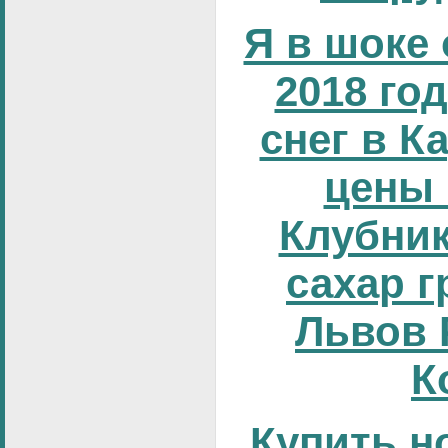
Я в шоке 
2018 год
снег в К
цены 
Клубник
сахар г
Львов 
К
Купить н