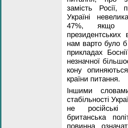
замість Росії, 
Україні невели
47%, якщо с
президентських 
нам варто було б
прикладах Боснії
незначної більшо
кону опиняютьс
країни питання.
Іншими словам
стабільності Укра
не російські 
британська полі
повинна означа