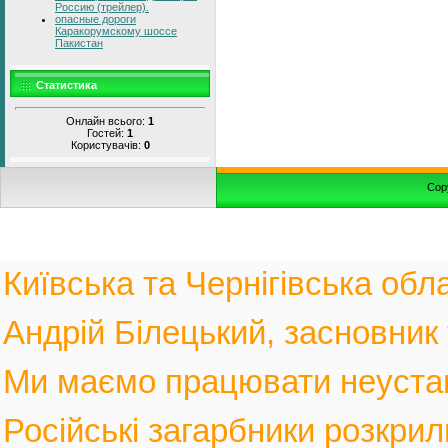
Россию (трейлер).
опасные дороги
Каракорумскому шоссе
Пакистан
Статистика
Онлайн всього:
1
Гостей:
1
Користувачів:
0
Cop
Київська та Чернігівська обла
Андрій Білецький, засновник
Ми маємо працювати неустанн
Російські загарбники розкрил