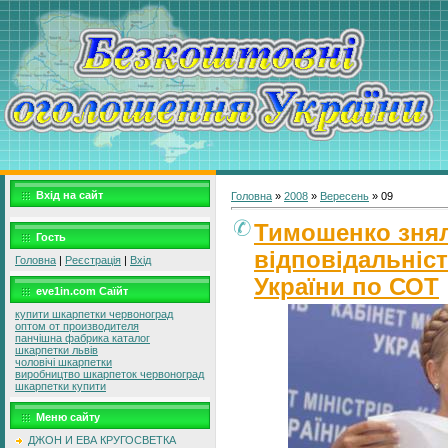
Вхід на сайт
Головна
»
2008
»
Вересень
»
09
Тимошенко зняла
Гость
відповідальніст
Головна
|
Реєстрація
|
Вхід
України по СОТ
eve1in.com Саїйт
купити шкарпетки червоноград
оптом от производителя
панчішна фабрика каталог
шкарпетки львів
чоловічі шкарпетки
виробництво шкарпеток червоноград
шкарпетки купити
Меню сайту
ДЖОН И ЕВА КРУГОСВЕТКА