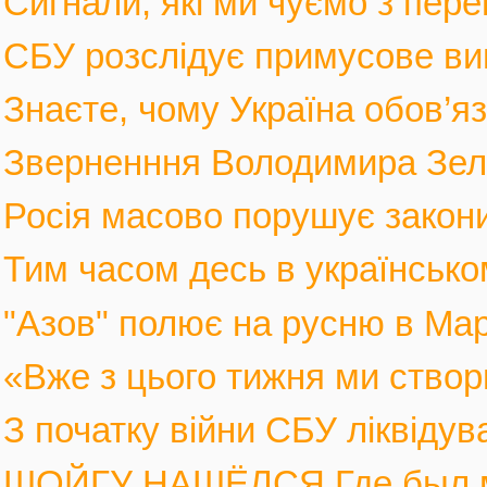
Сигнали, які ми чуємо з пере
СБУ розслідує примусове вив
Знаєте, чому Україна обов’язк
Зверненння Володимира Зеле
Росія масово порушує закони 
Тим часом десь в українськом
"Азов" полює на русню в Марі
«Вже з цього тижня ми створ
З початку війни СБУ ліквіду
ШОЙГУ НАШЁЛСЯ Где был мин