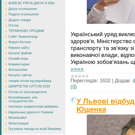
КИЕВ ВСТРЕЧА ДЖОН И ЕВА
Доска оголошення
Подати оголошення
Додати товари
Оптом
ТЕРМІНОВО ПРОДАМ!
Український уряд виклю
Саїйт Червоноград
здоров'я, Міністерство о
Форум Каталог
транспорту та зв'язку з
Новини сайту
Каталог файлів
виконавчої влади, відп
Онлайн игры
Україною зобов'язань 
Комментарии
»»»»
Фотоальбом
Каталог сайтов
Переглядів:
1632
|
Додав:
товари оптом від виробника
(0)
ШКАРПЕТКИ ОПТОМ 2020
Оптом от производителя
Коллаборация, или
У Львові відбуд
сотрудничество
панчішно-шкарпеткова фабрика
Ющенка
Идеальные дороги в Украине
Monetization
Монетизация
Грузовые поезда по всей Америке