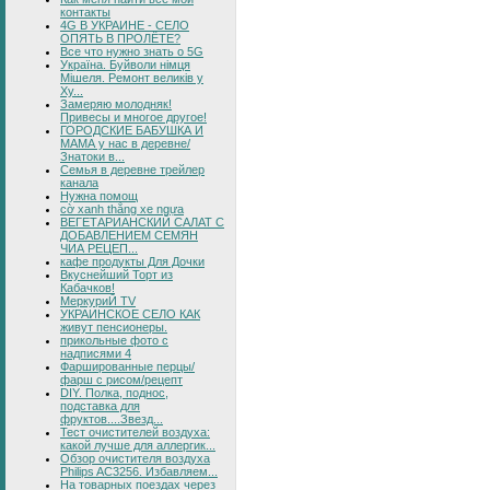
контакты
4G В УКРАИНЕ - СЕЛО
ОПЯТЬ В ПРОЛЁТЕ?
Все что нужно знать о 5G
Україна. Буйволи німця
Мішеля. Ремонт великів у
Ху...
Замеряю молодняк!
Привесы и многое другое!
ГОРОДСКИЕ БАБУШКА И
МАМА у нас в деревне/
Знатоки в...
Семья в деревне трейлер
канала
Нужна помощ
cờ xanh thắng xe ngựa
ВЕГЕТАРИАНСКИЙ САЛАТ С
ДОБАВЛЕНИЕМ СЕМЯН
ЧИА РЕЦЕП...
кафе продукты Для Дочки
Вкуснейший Торт из
Кабачков!
МеркуриЙ TV
УКРАИНСКОЕ СЕЛО КАК
живут пенсионеры.
прикольные фото с
надписями 4
Фаршированные перцы/
фарш с рисом/рецепт
DIY. Полка, поднос,
подставка для
фруктов....Звезд...
Тест очистителей воздуха:
какой лучше для аллергик...
Обзор очистителя воздуха
Philips AC3256. Избавляем...
На товарных поездах через