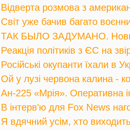
Відверта розмова з америка
Світ уже бачив багато воєнних
ТАК БЫЛО ЗАДУМАНО. Новы
Реакція політиків з ЄС на зві
Російські окупанти їхали в Ук
Ой у лузі червона калина - к
Ан-225 «Мрія». Оперативна і
В інтерв'ю для Fox News наго
Я вдячний усім, хто виходить