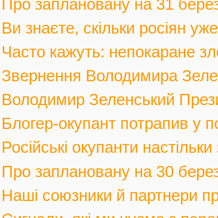
Про заплановану на 31 березн
Ви знаєте, скільки росіян уж
Часто кажуть: непокаране зло
Звернення Володимира Зеленс
Володимир Зеленський Прези
Блогер-окупант потрапив у по
Російські окупанти настільки
Про заплановану на 30 березн
Наші союзники й партнери п