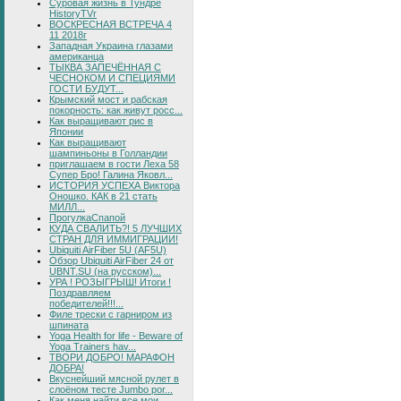
Суровая жизнь в Тундре
HistoryTVr
ВОСКРЕСНАЯ ВСТРЕЧА 4
11 2018г
Западная Украина глазами
американца
ТЫКВА ЗАПЕЧЁННАЯ С
ЧЕСНОКОМ И СПЕЦИЯМИ
ГОСТИ БУДУТ...
Крымский мост и рабская
покорность: как живут росс...
Как выращивают рис в
Японии
Как выращивают
шампиньоны в Голландии
приглашаем в гости Леха 58
Супер Бро! Галина Яковл...
ИСТОРИЯ УСПЕХА Виктора
Оношко. КАК в 21 стать
МИЛЛ...
ПрогулкаСпапой
КУДА СВАЛИТЬ?! 5 ЛУЧШИХ
СТРАН ДЛЯ ИММИГРАЦИИ!
Ubiquiti AirFiber 5U (AF5U)
Обзор Ubiquiti AirFiber 24 от
UBNT.SU (на русском)...
УРА ! РОЗЫГРЫШ! Итоги !
Поздравляем
победителей!!!...
Филе трески с гарниром из
шпината
Yoga Health for life - Beware of
Yoga Trainers hav...
ТВОРИ ДОБРО! МАРАФОН
ДОБРА!
Вкуснейший мясной рулет в
слоёном тесте Jumbo por...
Как меня найти все мои