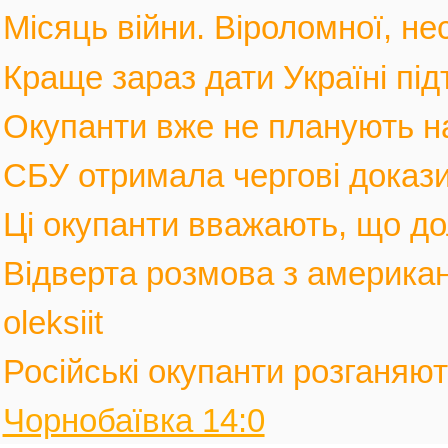
Місяць війни. Віроломної, не
Краще зараз дати Україні під
Окупанти вже не планують нас
СБУ отримала чергові докази
Ці окупанти вважають, що дол
Відверта розмова з америка
oleksiit
Російські окупанти розганяють
Чорнобаївка 14:0