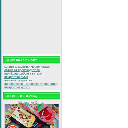
eve1in.com Саїйт
купити шкарпетки червоноград
оптом от производителя
панчішна фабрика каталог
шкарпетки львів
чоловічі шкарпетки
виробництво шкарпеток червоноград
шкарпетки купити
ОПТ - 08-08-2026,
Шкарпетки Оптом