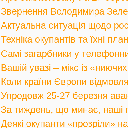
Звернення Володимира Зеленс
Актуальна ситуація щодо росі
Техніка окупантів та їхні пла
Самі загарбники у телефонни
Вашій увазі – мікс із «ниючих
Коли країни Європи відмовлят
Упродовж 25-27 березня аван
За тиждень, що минає, наші г
Деякі окупанти «прозріли» на в