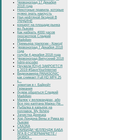
Червоноград 17 Декабря
2018 года
Некоторые правила, которые
нужно знать наизусть
Над нефтяной бездной В
УКРАИНЕ
концерт на площади рынка
во Львове
Как набрать 4000 часов
просмотров Сладкий
Маффин
Премьера трилогии - Комод!
Червоноград 7 Декабря 2018
года
голуби 4 декабря 2018 года
Червоноград Випускний 2018
hdmi-encoder
Неужели Ютуб ЗАКРОЕТСЯ
в 2019 #SaveYourInternet
Видеокамера PANASONIC
как снимает Full HD MP4 25
к...
эрмитаж в г. Байройт
Германия
будем общаться Сладкий
Маффин
Малюк у веломандрах, або
Все про капітана Марка (№...
Рыбалка в карьере на
поплавок. My fishing
Зачистка Донецка
Хор Лондона Вены и Рима во
Львове
СКАЗКА
СКИБИДИ ЧЕЛЛЕНДЖ БАБА
ЯГА В СУПЕРМАРКЕТЕ /
SKIBIDI...