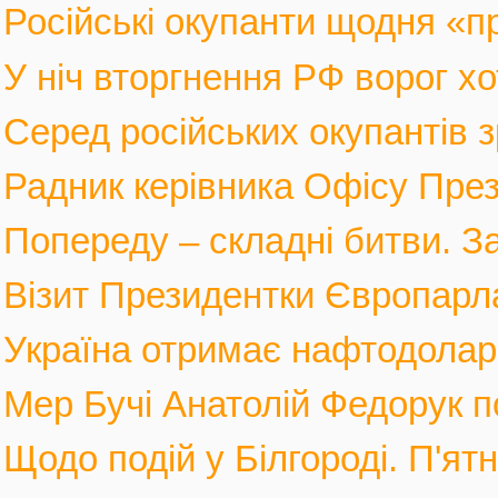
Російські окупанти щодня «п
У ніч вторгнення РФ ворог хот
Серед російських окупантів з
Радник керівника Офісу През
Попереду – складні битви. За
Візит Президентки Європарл
Україна отримає нафтодолари 
Мер Бучі Анатолій Федорук по
Щодо подій у Білгороді. П'ятн