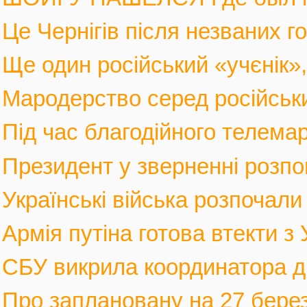
Це Чернігів після незваних го
Ще один російський «учєнік», 
Мародерство серед російських
Під час благодійного телемар
Президент у зверненні розпов
Українські війська розпочали 
Армія путіна готова втекти з У
СБУ викрила координатора див
Про заплановану на 27 березн