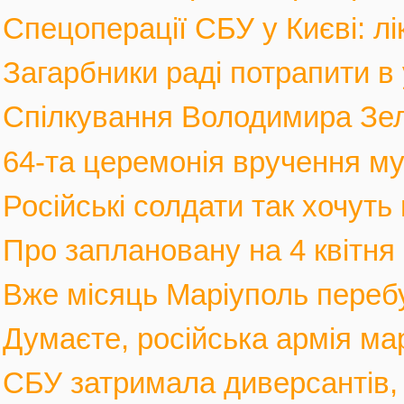
Спецоперації СБУ у Києві: лі
Загарбники раді потрапити в 
Спілкування Володимира Зел
64-та церемонія вручення му
Російські солдати так хочуть 
Про заплановану на 4 квітня 
Вже місяць Маріуполь перебув
Думаєте, російська армія мар
СБУ затримала диверсантів, а