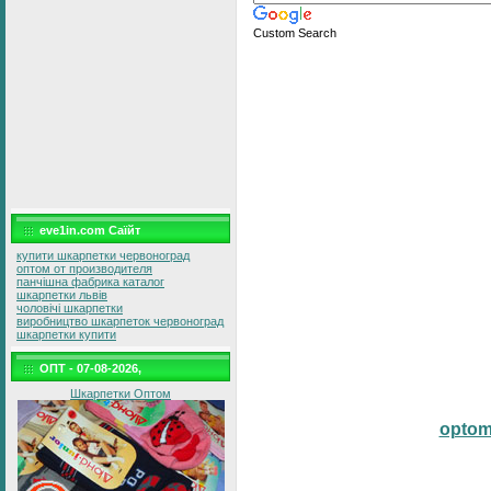
Custom Search
eve1in.com Саїйт
купити шкарпетки червоноград
оптом от производителя
панчішна фабрика каталог
шкарпетки львів
чоловічі шкарпетки
виробництво шкарпеток червоноград
шкарпетки купити
ОПТ - 07-08-2026,
Шкарпетки Оптом
opto