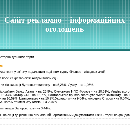
Саїйт рекламно – інформаційних
оголошень
вторно зупинила торги
ги
ла торги у зв'язку подальшим падінням курсу більшості ліквідних акцій.
ив прес-секретар біржі Андрій Коломієць.
ли тільки акції Луганськтепловозу - на 5,26%, Луазу - на 1,05%.
айффайзен Банку Аваль - на 23,5%, Сумського НПО Фрунзе - на 20,51%, Авдіївського 
 16,33%, Мотор-Січі - на 15,7%, Полтавського гірничо-збагачувального комбінату - на
 на 10,59%, Центренерго - на 10,2%,Укрнафти - на 9,84%, концерну Стирол - на 9,84%, 
ського меткомбінату Ілліча - на 2,46%.
и папери Запоріжсталі - на 3,44%.
ін на акції до рівня, що визначений нормативними документами ПФТС, торги на фондовій