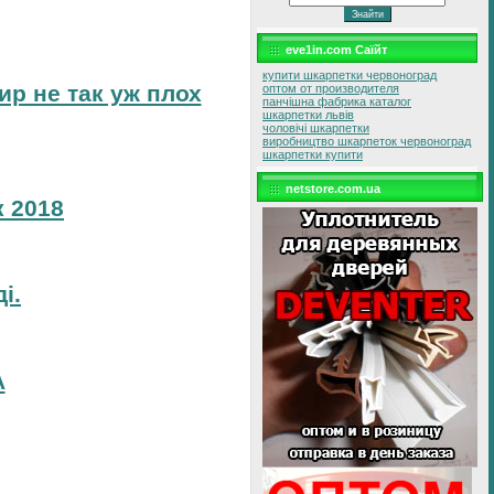
eve1in.com Саїйт
купити шкарпетки червоноград
ир не так уж плох
оптом от производителя
панчішна фабрика каталог
шкарпетки львів
чоловічі шкарпетки
виробництво шкарпеток червоноград
шкарпетки купити
netstore.com.ua
 2018
і.
А