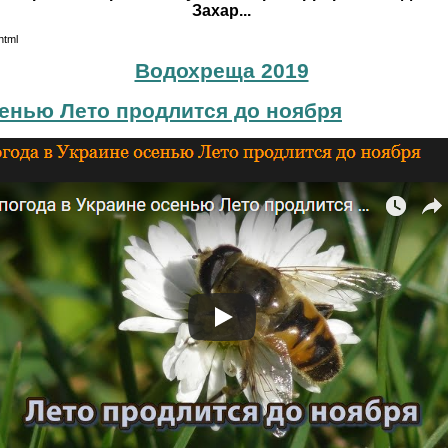
Захар...
html
Водохреща 2019
сенью Лето продлится до ноября