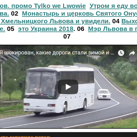
ов. промо Tylko we Lwowie
Утром я еду в
ва.
02
Монастырь и церковь Святого Ону
 Хмельницкого Львова и увидели.
04
Выхо
е.
05
это Украина 2018
. 06
Мэр Львова в 
07