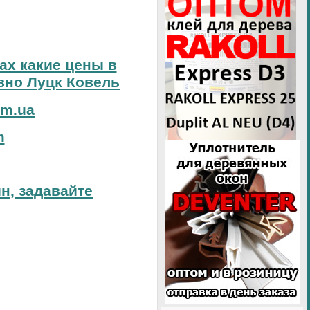
тах какие цены в
вно Луцк Ковель
om.ua
m
н, задавайте