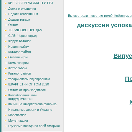
КИЕВ ВСТРЕЧА ДЖОН И ЕВА
Доска оголошення
Подати оголошення
Вы смотрели я смотрю тоже?: Кобзон умер:
Додати товари
дискуссия успока
Оптом
ТЕРМІНОВО ПРОДАМ!
Саїйт Червоноград
Форум Каталог
Новини сайту
Каталог файлів
Випус
Онлайн игры
Комментарии
Фотоальбом
Каталог сайтов
По
товари оптом від виробника
ШКАРПЕТКИ ОПТОМ 2020
Оптом от производителя
Коллаборация, или
сотрудничество
панчішно-шкарпеткова фабрика
Идеальные дороги в Украине
Monetization
Монетизация
Грузовые поезда по всей Америке