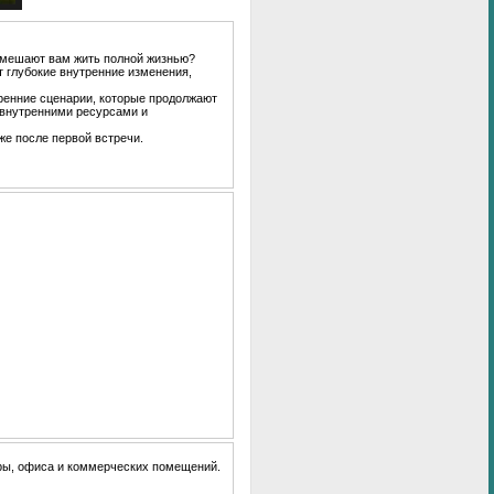
е мешают вам жить полной жизнью?
т глубокие внутренние изменения,
ренние сценарии, которые продолжают
 внутренними ресурсами и
же после первой встречи.
ры, офиса и коммерческих помещений.