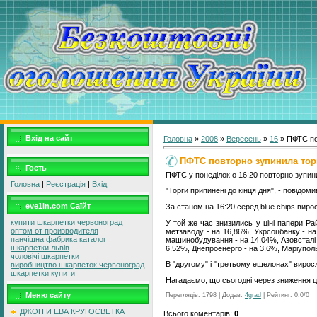
Вхід на сайт
Головна
»
2008
»
Вересень
»
16
» ПФТС по
ПФТС повторно зупинила тор
Гость
ПФТС у понеділок о 16:20 повторно зупини
Головна
|
Реєстрація
|
Вхід
"Торги припинені до кінця дня", - повідом
eve1in.com Саїйт
За станом на 16:20 серед blue chіps вирос
купити шкарпетки червоноград
У той же час знизились у ціні папери Р
оптом от производителя
метзаводу - на 16,86%, Укрсоцбанку - на
панчішна фабрика каталог
машинобудування - на 14,04%, Азовсталі -
шкарпетки львів
6,52%, Днепроенерго - на 3,6%, Маріуполь
чоловічі шкарпетки
В "другому" і "третьому ешелонах" виросл
виробництво шкарпеток червоноград
шкарпетки купити
Нагадаємо, що сьогодні через зниження ц
Меню сайту
Переглядів
:
1798
|
Додав
:
4grad
|
Рейтинг
:
0.0
/
0
ДЖОН И ЕВА КРУГОСВЕТКА
Всього коментарів
:
0