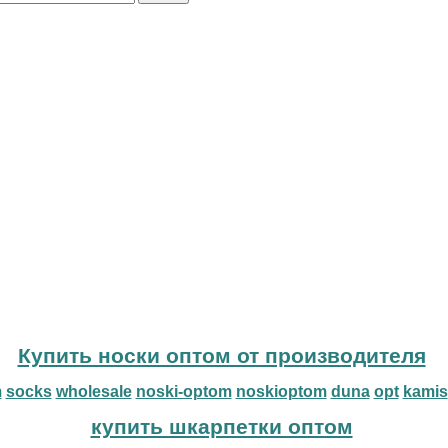
Купить носки оптом от производителя
m
socks
wholesale
noski-optom
noskioptom
duna
opt
kamis
купить шкарпетки оптом