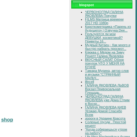
blogspot
ЧЕРВОНОГРАД ГАЛИНА
ЯКОВЛЕВА Покупки
FILMS Матрица времени
2017 HD 1080p
Короткометражка «Парень из
будущего» | Озвучка Dee...
Пользуются ли мои
ДЕВУШКИ, косметикой?
Приветы.16...
Мудрый Китаец - Как много и
быстро набрать просмот...
Клюква с Мёдом на Зиму
Рецепт Галина Яковлева
ВКУСНЫЙ САЛАТ Обзор
покупок ЧТО У МЕНЯ НА
КУХНЕ
Тамара Мурина, автор слов
и музыки "СТРАННЫЙ
МАЛЬЧ...
lifecell
ГАЛИНА ЯКОВЛЕВА ЛЬВОВ
Вокзал Привокзальная
Площадь...
ЧЕРВОНОГРАД ГАЛИНА
ЯКОВЛЕВА уже Дома Стрим
в Воскр...
ГАЛИНА ЯКОВЛЕВА КИЕВ
Уезжаю Домой Спасибо
Всем
дороги в Украине Красота
shop
Соленые грузди . Простой
рецепт
"Когда собираешься утром
на работу"
Life Alina Maslennikova будем