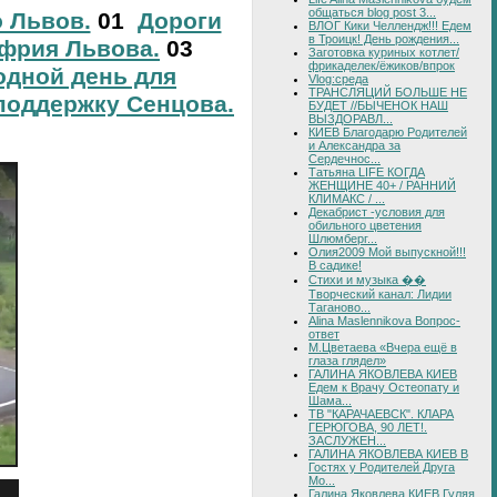
общаться blog post 3...
о Львов.
01
Дороги
ВЛОГ Кики Челлендж!!! Едем
в Троицк! День рождения...
фрия Львова.
03
Заготовка куриных котлет/
фрикаделек/ёжиков/впрок
дной день для
Vlog:среда
ТРАНСЛЯЦИЙ БОЛЬШЕ НЕ
поддержку Сенцова.
БУДЕТ //БЫЧЕНОК НАШ
ВЫЗДОРАВЛ...
КИЕВ Благодарю Родителей
и Александра за
Сердечнос...
Татьяна LIFE КОГДА
ЖЕНЩИНЕ 40+ / РАННИЙ
КЛИМАКС / ...
Декабрист -условия для
обильного цветения
Шлюмберг...
Олия2009 Мой выпускной!!!
В садике!
Стихи и музыка ��
Творческий канал: Лидии
Таганово...
Alina Maslennikova Вопрос-
ответ
М.Цветаева «Вчера ещё в
глаза глядел»
ГАЛИНА ЯКОВЛЕВА КИЕВ
Едем к Врачу Остеопату и
Шама...
ТВ "КАРАЧАЕВСК". КЛАРА
ГЕРЮГОВА, 90 ЛЕТ!.
ЗАСЛУЖЕН...
ГАЛИНА ЯКОВЛЕВА КИЕВ В
Гостях у Родителей Друга
Мо...
Галина Яковлева КИЕВ Гуляя