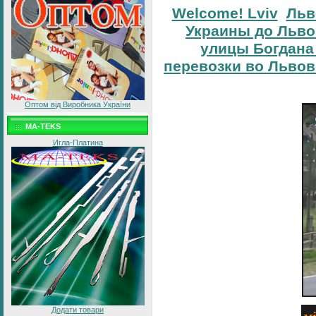
Welcome! Lviv
Льв
Украины до Льво
улицы Богдана
перевозки во Львов
Оптом від Виробника України
MA-TEKS
Игла-Платина
Додати товари