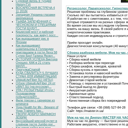
Суровая жизнь в Тундре
HistoryTVr
ВОСКРЕСНАЯ ВСТРЕЧА 4
Регрессолог, Парапсихолог, Гипнотер
11 2018г
Решение проблемы на глубинном уровне
Западная Украина глазами
Сколько лет вы пытаетесь избавиться о
американца
Я работаю не с симптомами, а с тем, что
ТЫКВА ЗАПЕЧЁННАЯ С
которые отражаются на разных сферах ж
ЧЕСНОКОМ И СПЕЦИЯМИ
Во время сессии мы исследуем глубинн
ГОСТИ БУДУТ...
влиять на вашу жизнь. В своей работе 
Крымский мост и рабская
энергетическими практиками.
покорность: как живут росс...
Каждая сессия индивидуальна и строитс
Как выращивают рис в
Японии
Приём проходит онлайн.
Как выращивают
Диагностическая консультация (40 минут
шампиньоны в Голландии
приглашаем в гости Леха 58
Сборка разборка мебели, Муж на час, 
Супер Бро! Галина Яковл...
Наши услуги:
ИСТОРИЯ УСПЕХА Виктора
• Сборка новой мебели
Оношко. КАК в 21 стать
• Разборка мебели при переезде
МИЛЛ...
• Сборка шкафов, комодов, кроватей
ПрогулкаСпапой
• Сборка кухонь и прихожих
КУДА СВАЛИТЬ?! 5 ЛУЧШИХ
• Установка полок и навесной мебели
СТРАН ДЛЯ ИММИГРАЦИИ!
• Замена и регулировка фурнитуры
Ubiquiti AirFiber 5U (AF5U)
• Демонтаж старой мебели
Обзор Ubiquiti AirFiber 24 от
• Помощь с переносом и установкой Поч
UBNT.SU (на русском)...
• Быстрый выезд по Днепру
УРА ! РОЗЫГРЫШ! Итоги !
• Аккуратная работа
Поздравляем
• Адекватные цены
победителей!!!...
• Ответственный подход
Филе трески с гарниром из
• Качественная сборка без повреждений
шпината
Yoga Health for life - Beware of
Телефон для связи: +38 (068) 527-84-28
Yoga Trainers hav...
Сайт: https://maister.in.ua/
ТВОРИ ДОБРО! МАРАФОН
ДОБРА!
Муж на час по Днепру МАСТЕР НА ЧА
Вкуснейший мясной рулет в
Муж на час по Днепру — быстрое решени
слоёном тесте Jumbo por...
Работаем аккуратно, ответственно и по 
Как меня найти все мои