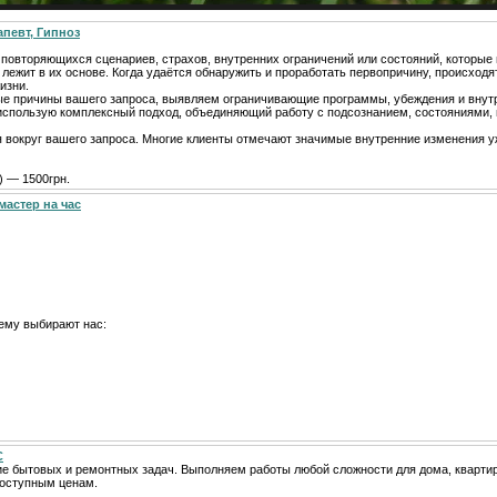
апевт, Гипноз
т повторяющихся сценариев, страхов, внутренних ограничений или состояний, которы
 лежит в их основе. Когда удаётся обнаружить и проработать первопричину, происходя
изни.
ые причины вашего запроса, выявляем ограничивающие программы, убеждения и внут
я использую комплексный подход, объединяющий работу с подсознанием, состояниями,
я вокруг вашего запроса. Многие клиенты отмечают значимые внутренние изменения у
) — 1500грн.
мастер на час
ему выбирают нас:
С
е бытовых и ремонтных задач. Выполняем работы любой сложности для дома, кварти
доступным ценам.