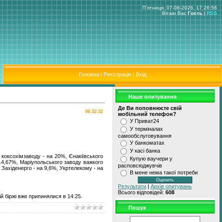
П`ятниця, 07-08-2026, 17:26:56
Вітаю Вас
Гость
|
RSS
Головна
|
Реєстрація
|
Вхід
Наше опитування
Де Ви поповнюєте свiй
06:32:32
мобiльний телефон?
У Приват24
У термiналах
самообслуговування
У банкоматах
У касi банка
коксохімзаводу - на 20%, Єнакіївського
Купую ваучери у
 14,67%, Маріупольського заводу важкого
расповсюджувчiв
Західенерго - на 9,6%, Укртелекому - на
В мене нема такої потреби
Результати
|
Архів опитувань
Всього відповідей:
608
 біржі вже припинялися в 14:25.
Пошук