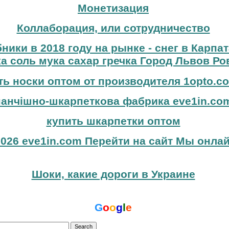
Монетизация
Коллаборация, или сотрудничество
бники в 2018 году на рынке - снег в Карпа
а соль мука сахар гречка Город Львов Ро
ть носки оптом от производителя 1opto.c
панчішно-шкарпеткова фабрика eve1in.co
купить шкарпетки оптом
026 eve1in.com Перейти на сайт Мы онлай
Шоки, какие дороги в Украине
G
o
o
g
l
e