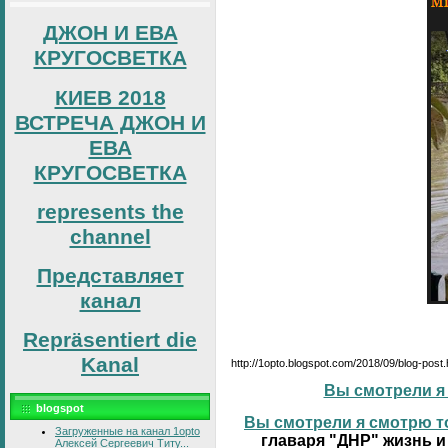
ДЖОН И ЕВА
КРУГОСВЕТКА
КИЕВ 2018
ВСТРЕЧА ДЖОН И
ЕВА
КРУГОСВЕТКА
represents the
channel
Представляет
канал
Repräsentiert die
Kanal
http://1opto.blogspot.com/2018/09/blog-post
Вы смотрели я 
blogspot
Вы смотрели я смотрю то
Загруженные на канал 1opto
главаря "ДНР" жизнь и
Алексей Сергеевич Титу...