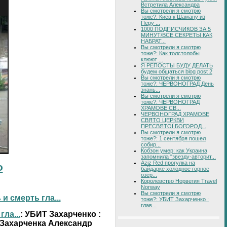
Встретила Александра
Вы смотрели я смотрю
тоже?: Киев к Шаману из
Перу ...
1000 ПОДПИСЧИКОВ ЗА 5
МИНУТ/ВСЕ СЕКРЕТЫ КАК
НАБРАТ...
Вы смотрели я смотрю
тоже?: Как толстолобы
клюют ...
Я РЕПОСТЫ БУДУ ДЕЛАТЬ
будем общаться blog post 2
Вы смотрели я смотрю
тоже?: ЧЕРВОНОГРАД День
знань...
Вы смотрели я смотрю
тоже?: ЧЕРВОНОГРАД
ХРАМОВЕ СВ...
ЧЕРВОНОГРАД ХРАМОВЕ
СВЯТО ЦЕРКВИ
ПРЕСВЯТОЇ БОГОРОД...
Вы смотрели я смотрю
тоже?: 1 сентября пошел
собир...
Кобзон умер: как Украина
запомнила "звезду-авторит...
Aziz Red прогулка на
о
байдарке холодное горное
озер...
Королевство Норвегия Travel
Norway
Вы смотрели я смотрю
 смерть гла...
тоже?: УБИТ Захарченко :
глав...
ла...
: УБИТ Захарченко :
 Захарченка Александр