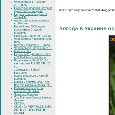
Червоноград 17 Декабря
2018 года
Некоторые правила, которые
http://1opto.blogspot.com/2018/09/blog-post.
нужно знать наизусть
Над нефтяной бездной В
УКРАИНЕ
концерт на площади рынка
во Львове
Как набрать 4000 часов
погода в Украине о
просмотров Сладкий
Маффин
Премьера трилогии - Комод!
Червоноград 7 Декабря 2018
года
голуби 4 декабря 2018 года
Червоноград Випускний 2018
hdmi-encoder
Неужели Ютуб ЗАКРОЕТСЯ
в 2019 #SaveYourInternet
Видеокамера PANASONIC
как снимает Full HD MP4 25
к...
эрмитаж в г. Байройт
Германия
будем общаться Сладкий
Маффин
Малюк у веломандрах, або
Все про капітана Марка (№...
Рыбалка в карьере на
поплавок. My fishing
Зачистка Донецка
Хор Лондона Вены и Рима во
Львове
СКАЗКА
СКИБИДИ ЧЕЛЛЕНДЖ БАБА
ЯГА В СУПЕРМАРКЕТЕ /
SKIBIDI...