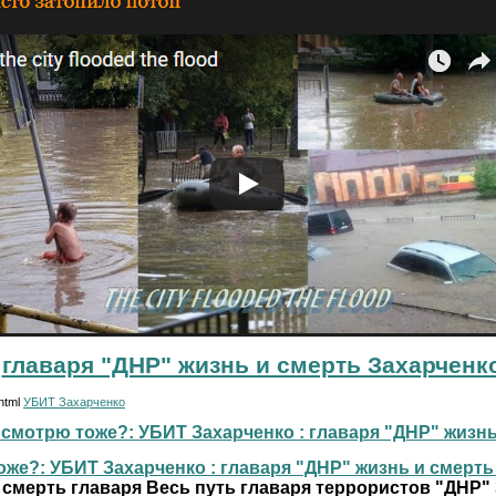
главаря "ДНР" жизнь и смерть Захарченк
.html
УБИТ Захарченко
смотрю тоже?: УБИТ Захарченко : главаря "ДНР" жизнь и
же?: УБИТ Захарченко : главаря "ДНР" жизнь и смерть г
 смерть главаря Весь путь главаря террористов "ДНР"