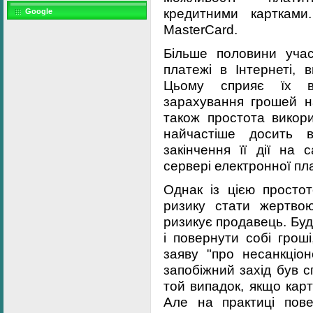
кредитними картками
Google
MasterCard.
Більше половини учас
платежі в Інтернеті, 
Цьому сприяє їх в
зарахування грошей на
також простота викори
найчастіше досить 
закінчення її дії на 
сервері електронної пл
Однак із цією простот
ризику стати жертво
ризикує продавець. Бу
і повернути собі грош
заяву "про несанкціон
запобіжний захід був 
той випадок, якщо кар
Але на практиці пов