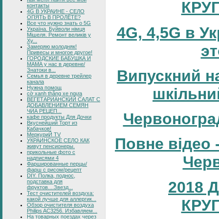
КРУ
контакты
4G В УКРАИНЕ - СЕЛО
ОПЯТЬ В ПРОЛЁТЕ?
Все что нужно знать о 5G
4G, 4,5G в У
Україна. Буйволи німця
Мішеля. Ремонт великів у
Ху...
эт
Замеряю молодняк!
Привесы и многое другое!
ГОРОДСКИЕ БАБУШКА И
МАМА у нас в деревне/
Знатоки в...
Випускний н
Семья в деревне трейлер
канала
Нужна помощ
шкільни
cờ xanh thắng xe ngựa
ВЕГЕТАРИАНСКИЙ САЛАТ С
ДОБАВЛЕНИЕМ СЕМЯН
ЧИА РЕЦЕП...
Червоногра
кафе продукты Для Дочки
Вкуснейший Торт из
Кабачков!
МеркуриЙ TV
Повне відео 
УКРАИНСКОЕ СЕЛО КАК
живут пенсионеры.
прикольные фото с
Черв
надписями 4
Фаршированные перцы/
фарш с рисом/рецепт
DIY. Полка, поднос,
2018 
подставка для
фруктов....Звезд...
Тест очистителей воздуха:
какой лучше для аллергик...
КРУ
Обзор очистителя воздуха
Philips AC3256. Избавляем...
На товарных поездах через