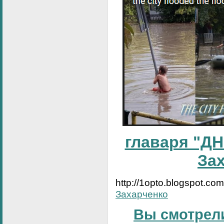
главаря "ДН
За
http://1opto.blogspot.co
Захарченко
Вы смотрели