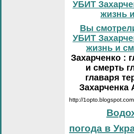
УБИТ Захарчен
жизнь и
Вы смотрели
УБИТ Захарчен
жизнь и сме
Захарченко : 
и смерть г
главаря те
Захарченка 
http://1opto.blogspot.co
Водо
погода в Укр