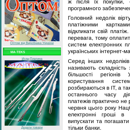
ж після їх покупки, -
програмного забезпечен
Головний недолік вірт
платіжними карткам
відкликати свій платіж
перевага, тому оплатит
Оптом від Виробника України
систем електронних пл
українських інтернет-м
MA-TEKS
Игла-Платина
Серед інших недолікі
називають складність
більшості регіонів 
користування сис
розбираються в IT, а та
останнього часу дія
платежів практично не
червня цього року Нац
електронні гроші в У
випускати та погашати
тільки банки.
Додати товари