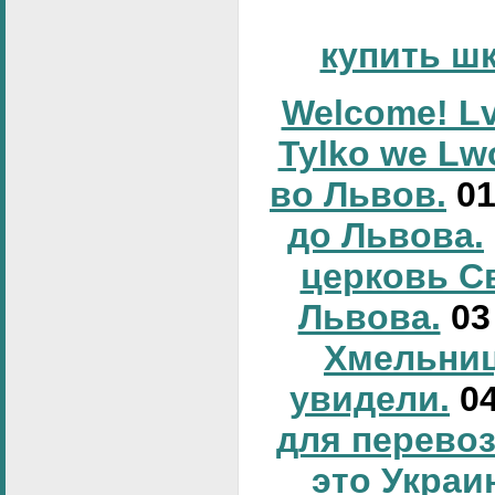
купить ш
Welcome! Lv
Tylko we Lw
во Львов.
0
до Львова.
церковь С
Львова.
0
Хмельниц
увидели.
0
для перевоз
это Украи