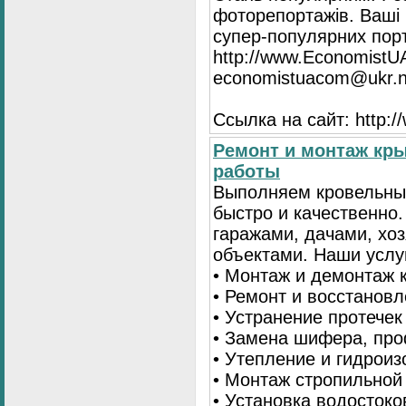
фоторепортажів. Ваші 
супер-популярних порта
http://www.EconomistU
economistuacom@ukr.n
Ссылка на сайт: http:
Ремонт и монтаж кр
работы
Выполняем кровельны
быстро и качественно
гаражами, дачами, хо
объектами. Наши услу
• Монтаж и демонтаж 
• Ремонт и восстанов
• Устранение протечек
• Замена шифера, пр
• Утепление и гидрои
• Монтаж стропильной
• Установка водостоко