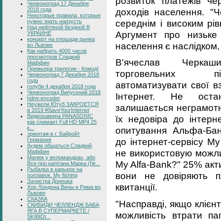
розвиток платежів чер
Червоноград 17 Декабря
доходів населення. "Ч
2018 года
Некоторые правила, которые
середнім і високим рів
нужно знать наизусть
Над нефтяной бездной В
Аргумент про низьке
УКРАИНЕ
концерт на площади рынка
населення є наслідком,
во Львове
Как набрать 4000 часов
просмотров Сладкий
В'ячеслав Черкаш
Маффин
Премьера трилогии - Комод!
торговельних пі
Червоноград 7 Декабря 2018
года
автоматизувати свої в
голуби 4 декабря 2018 года
Червоноград Випускний 2018
Інтернет. Не оста
hdmi-encoder
Неужели Ютуб ЗАКРОЕТСЯ
залишається неграмотні
в 2019 #SaveYourInternet
Видеокамера PANASONIC
їх недовіра до інтерн
как снимает Full HD MP4 25
к...
опитування Альфа-Банк
эрмитаж в г. Байройт
до інтернет-сервісу My
Германия
будем общаться Сладкий
не використовую можли
Маффин
Малюк у веломандрах, або
My Alfa-Bank?" 25% акт
Все про капітана Марка (№...
Рыбалка в карьере на
вони не довіряють п
поплавок. My fishing
Зачистка Донецка
квитанції.
Хор Лондона Вены и Рима во
Львове
СКАЗКА
"Насправді, якщо клієнт
СКИБИДИ ЧЕЛЛЕНДЖ БАБА
ЯГА В СУПЕРМАРКЕТЕ /
можливість втрати пап
SKIBIDI...