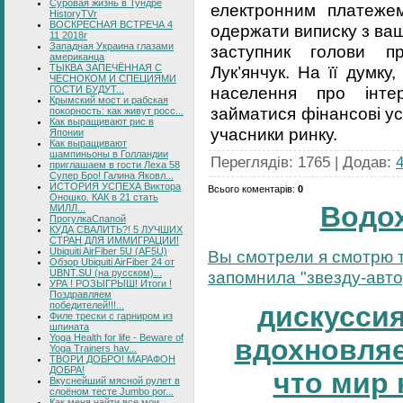
Суровая жизнь в Тундре
електронним платеже
HistoryTVr
ВОСКРЕСНАЯ ВСТРЕЧА 4
одержати виписку з ваш
11 2018г
Западная Украина глазами
заступник голови п
американца
ТЫКВА ЗАПЕЧЁННАЯ С
Лук’янчук. На її думк
ЧЕСНОКОМ И СПЕЦИЯМИ
населення про інтер
ГОСТИ БУДУТ...
Крымский мост и рабская
займатися фінансові ус
покорность: как живут росс...
Как выращивают рис в
учасники ринку.
Японии
Как выращивают
шампиньоны в Голландии
Переглядів
:
1765
|
Додав
:
приглашаем в гости Леха 58
Супер Бро! Галина Яковл...
ИСТОРИЯ УСПЕХА Виктора
Всього коментарів
:
0
Оношко. КАК в 21 стать
Водо
МИЛЛ...
ПрогулкаСпапой
КУДА СВАЛИТЬ?! 5 ЛУЧШИХ
СТРАН ДЛЯ ИММИГРАЦИИ!
Ubiquiti AirFiber 5U (AF5U)
Вы смотрели я смотрю т
Обзор Ubiquiti AirFiber 24 от
UBNT.SU (на русском)...
запомнила "звезду-автор
УРА ! РОЗЫГРЫШ! Итоги !
Поздравляем
победителей!!!...
дискуссия
Филе трески с гарниром из
шпината
Yoga Health for life - Beware of
вдохновляе
Yoga Trainers hav...
ТВОРИ ДОБРО! МАРАФОН
ДОБРА!
что мир 
Вкуснейший мясной рулет в
слоёном тесте Jumbo por...
Как меня найти все мои