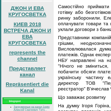
Самостійно приймати
ДЖОН И ЕВА
готівку або безготівко
КРУГОСВЕТКА
ринку заборонили. Ел
оплачувати товари та п
КИЕВ 2018
уклали договори з банк
ВСТРЕЧА ДЖОН И
ЕВА
Представники компаній
КРУГОСВЕТКА
грішми, неоднознач
Висловлювалася думк
represents the
платежів. Однак експер
channel
НБУ направлені на на
"Нічого не зміниться
Представляет
побачити обсяги плате
канал
українську частину 
директор ТОВ "Пер
Repräsentiert die
реєстратор" В'ячеслав
Kanal
Що заважає розвитку
blogspot
На думку Ігоря Горіна
Загруженные на канал 1opto
Алексей Сергеевич Титу...