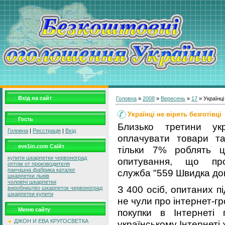
Вхід на сайт
Головна
»
2008
»
Вересень
»
17
» Українці 
Українці не вірять безготівці
Гость
Близько третини ук
Головна
|
Реєстрація
|
Вхід
оплачувати товари та
eve1in.com Саїйт
тільки 7% роблять ц
купити шкарпетки червоноград
опитування, що пров
оптом от производителя
панчішна фабрика каталог
служба "559 Швидка дов
шкарпетки львів
чоловічі шкарпетки
З 400 осіб, опитаних п
виробництво шкарпеток червоноград
шкарпетки купити
не чули про інтернет-г
Меню сайту
покупки в Інтернеті
ДЖОН И ЕВА КРУГОСВЕТКА
українському Інтернеті 