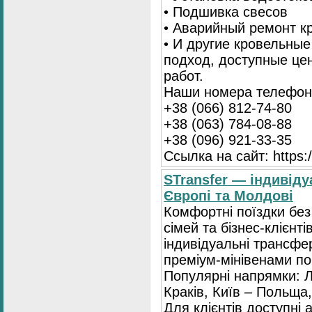
• Подшивка свесов
• Аварийный ремонт 
• И другие кровельны
подход, доступные це
работ.
Наши номера телефоно
+38 (066) 812-74-80
+38 (063) 784-08-88
+38 (096) 921-33-35
Ссылка на сайт: https:/
STransfer — індивіду
Європі та Молдові
Комфортні поїздки без
сімей та бізнес-клієнті
індивідуальні трансфе
преміум-мінівенами по 
Популярні напрямки: Л
Краків, Київ – Польща,
Для клієнтів доступні