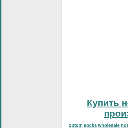
Купить н
прои
optom
socks
wholesale
no