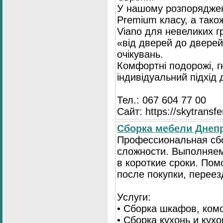
У нашому розпоряджен
Premium класу, а тако
Viano для невеликих 
«від дверей до дверей
очікувань.
Комфортні подорожі, г
індивідуальний підхід
Тел.: 067 604 77 00
Сайт: https://skytransf
Сбopка мебели Днепр
Пpoфессиональная сб
сложности. Выполняем
в короткие сроки. По
после покупки, переез
Услуги:
• Сборка шкафов, ком
• Сборка кухонь и кух