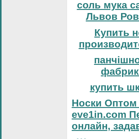
соль мука с
Львов Ров
Купить н
производит
панчішн
фабрик
купить ш
Носки Оптом 
eve1in.com П
онлайн, зада