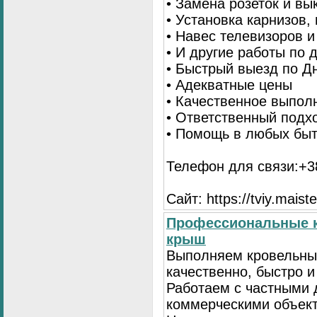
• Замена розеток и в
• Установка карнизов,
• Навес телевизоров 
• И другие работы по
• Быстрый выезд по Д
• Адекватные цены
• Качественное выпол
• Ответственный подх
• Помощь в любых бы
Телефон для связи:+38
Сайт: https://tviy.maiste
Профессиональные к
крыш
Выполняем кровельны
качественно, быстро 
Работаем с частными 
коммерческими объек