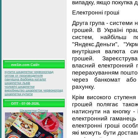
випадку, якщо покупка 
Електронні гроші
Друга група - системи 
грошей. В Україні пр
систем, найбільш п
"Яндекс.Деньги", "Укр
внутрішня валюта си
грошей. Зареєструв
власний електронний 
eve1in.com Саїйт
перерахуванням поштов
купити шкарпетки червоноград
оптом от производителя
через банкомат або
панчішна фабрика каталог
шкарпетки львів
рахунку.
чоловічі шкарпетки
виробництво шкарпеток червоноград
шкарпетки купити
Крім високого ступеня
грошей полягає також
ОПТ - 07-08-2026,
натиснути на кнопку -
Шкарпетки Оптом
електронний гаманець 
електронні гроші особ
які можуть бути достав