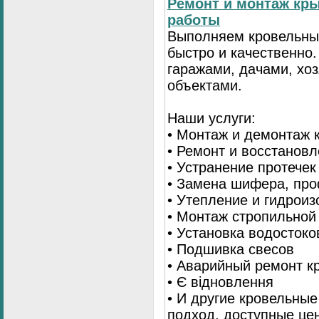
Ремонт и монтаж кр
работы
Выполняем кровельны
быстро и качественно
гаражами, дачами, хо
объектами.
Наши услуги:
• Монтаж и демонтаж 
• Ремонт и восстанов
• Устранение протечек
• Замена шифера, пр
• Утепление и гидрои
• Монтаж стропильной
• Установка водостоко
• Подшивка свесов
• Аварийный ремонт 
• Є відновлення
• И другие кровельны
подход, доступные це