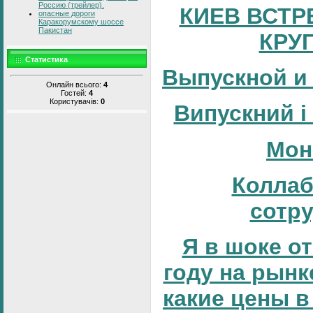
Россию (трейлер).
КИЕВ ВСТР
опасные дороги
Каракорумскому шоссе
Пакистан
КРУ
Статистика
Выпускной и
Онлайн всього:
4
Гостей:
4
Користувачів:
0
Випускний і
Мон
Коллаб
сотр
Я в шоке от
году на рынке
какие цены в