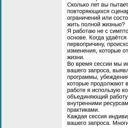
Сколько лет вы пытает
повторяющихся сценар
ограничений или сост
жить полной жизнью?
Я работаю не с симпто
основе. Когда удаётся
первопричину, происх
изменения, которые о
жизни.
Во время сессии мы и
вашего запроса, выя
программы, убеждения
которые продолжают в
работе я использую к
объединяющий работу 
внутренними ресурсам
практиками.
Каждая сессия индиви
вашего запроса. Мног