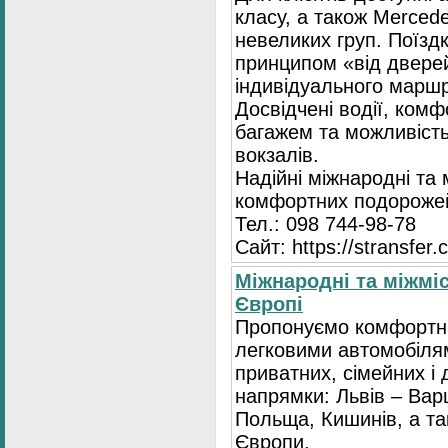
класу, а також Mercede
невеликих груп. Поїзд
принципом «від двере
індивідуального маршр
Досвідчені водії, комф
багажем та можливість
вокзалів.
Надійні міжнародні та
комфортних подорожей
Тел.: 098 744-98-78
Сайт: https://stransfer.
Міжнародні та міжміс
Європі
Пропонуємо комфортні
легковими автомобіля
приватних, сімейних і 
напрямки: Львів – Варш
Польща, Кишинів, а так
Європи.