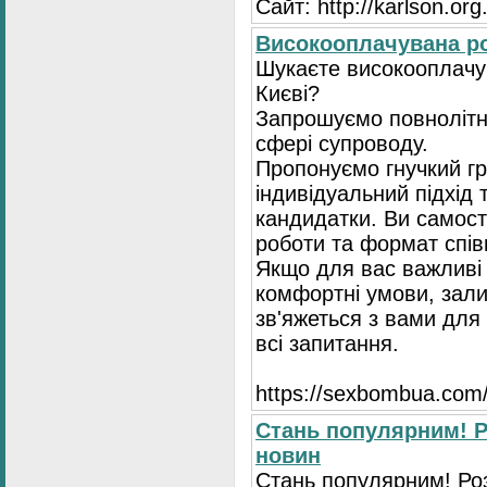
Сайт: http://karlson.org
Високооплачувана ро
Шукаєте високооплачув
Києві?
Запрошуємо повнолітні
сфері супроводу.
Пропонуємо гнучкий гр
індивідуальний підхід 
кандидатки. Ви самост
роботи та формат спів
Якщо для вас важливі 
комфортні умови, зали
зв'яжеться з вами для 
всі запитання.
https://seхbombua.com/
Стань популярним! Р
новин
Стань популярним! Роз