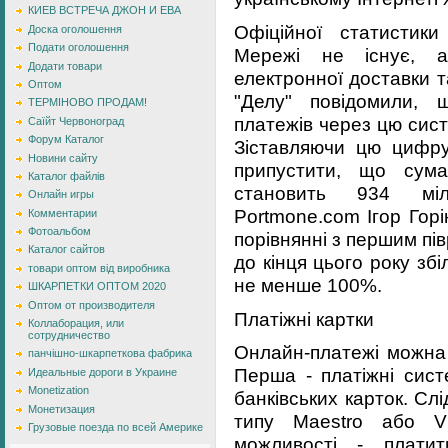
КИЕВ ВСТРЕЧА ДЖОН И ЕВА
Офіційної статистик
Доска оголошення
Подати оголошення
Мережі не існує, ал
Додати товари
електронної доставки 
Оптом
"Делу" повідомили, 
ТЕРМІНОВО ПРОДАМ!
платежів через цю сист
Саїйт Червоноград
Форум Каталог
Зіставляючи цю цифр
Новини сайту
припустити, що сум
Каталог файлів
становить 934 міл
Онлайн игры
Portmone.com Ігор Гор
Комментарии
Фотоальбом
порівнянні з першим пів
Каталог сайтов
до кінця цього року зб
товари оптом від виробника
не менше 100%.
ШКАРПЕТКИ ОПТОМ 2020
Оптом от производителя
Платіжні картки
Коллаборация, или
сотрудничество
Онлайн-платежі можна 
панчішно-шкарпеткова фабрика
Перша - платіжні сист
Идеальные дороги в Украине
Monetization
банківських карток. Сл
Монетизация
типу Maestro або Vi
Грузовые поезда по всей Америке
можливості - платит