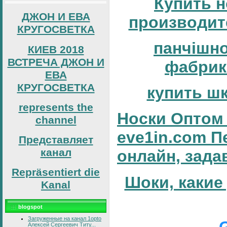
Купить н
ДЖОН И ЕВА
производит
КРУГОСВЕТКА
панчішн
КИЕВ 2018
ВСТРЕЧА ДЖОН И
фабрик
ЕВА
КРУГОСВЕТКА
купить ш
represents the
Носки Оптом 
channel
eve1in.com П
Представляет
канал
онлайн, зада
Repräsentiert die
Шоки, какие
Kanal
blogspot
Загруженные на канал 1opto
Алексей Сергеевич Титу...