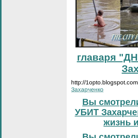
главаря "ДН
За
http://1opto.blogspot.co
Захарченко
Вы смотрели
УБИТ Захарчен
жизнь и
Вы смотрели