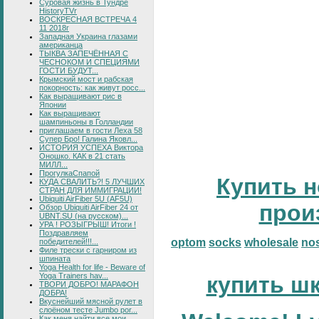
Суровая жизнь в Тундре
HistoryTVr
ВОСКРЕСНАЯ ВСТРЕЧА 4
11 2018г
Западная Украина глазами
американца
ТЫКВА ЗАПЕЧЁННАЯ С
ЧЕСНОКОМ И СПЕЦИЯМИ
ГОСТИ БУДУТ...
Крымский мост и рабская
покорность: как живут росс...
Как выращивают рис в
Японии
Как выращивают
шампиньоны в Голландии
приглашаем в гости Леха 58
Супер Бро! Галина Яковл...
ИСТОРИЯ УСПЕХА Виктора
Оношко. КАК в 21 стать
МИЛЛ...
ПрогулкаСпапой
Купить н
КУДА СВАЛИТЬ?! 5 ЛУЧШИХ
СТРАН ДЛЯ ИММИГРАЦИИ!
Ubiquiti AirFiber 5U (AF5U)
прои
Обзор Ubiquiti AirFiber 24 от
UBNT.SU (на русском)...
УРА ! РОЗЫГРЫШ! Итоги !
Поздравляем
optom
socks
wholesale
no
победителей!!!...
Филе трески с гарниром из
шпината
Yoga Health for life - Beware of
Yoga Trainers hav...
купить ш
ТВОРИ ДОБРО! МАРАФОН
ДОБРА!
Вкуснейший мясной рулет в
слоёном тесте Jumbo por...
Как меня найти все мои