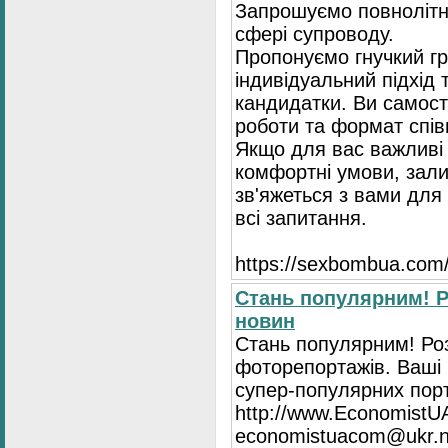
Запрошуємо повнолітні
сфері супроводу.
Пропонуємо гнучкий гр
індивідуальний підхід 
кандидатки. Ви самост
роботи та формат спів
Якщо для вас важливі 
комфортні умови, зали
зв'яжеться з вами для 
всі запитання.
https://seхbombua.com/
Стань популярним! Р
новин
Стань популярним! Роз
фоторепортажів. Ваші 
супер-популярних порта
http://www.EconomistU
economistuacom@ukr.n