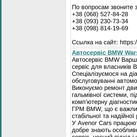
По вопросам звоните 
+38 (068) 527-84-28
+38 (093) 230-73-34
+38 (098) 814-19-69
Ссылка на сайт: https://
Автосервіс BMW War
Автосервіс BMW Варша
сервіс для власників 
Спеціалізуємося на діа
обслуговуванні автомо
Виконуємо ремонт двиг
гальмівної системи, пі
комп’ютерну діагностик
ГРМ BMW, що є важли
стабільної та надійної
У Avenor Cars працюют
добре знають особлив