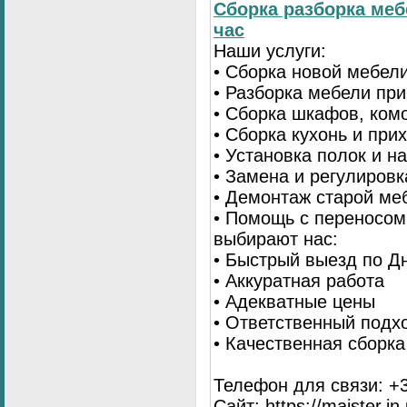
Сборка разборка меб
час
Наши услуги:
• Сборка новой мебел
• Разборка мебели пр
• Сборка шкафов, ком
• Сборка кухонь и при
• Установка полок и н
• Замена и регулиров
• Демонтаж старой ме
• Помощь с переносом
выбирают нас:
• Быстрый выезд по Д
• Аккуратная работа
• Адекватные цены
• Ответственный подх
• Качественная сборк
Телефон для связи: +3
Сайт: https://maister.in