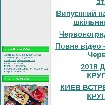
эт
Випускний н
шкільни
Червоногра
Повне відео 
eve1in.com Саїйт
Черв
купити шкарпетки червоноград
оптом от производителя
панчішна фабрика каталог
шкарпетки львів
2018 
чоловічі шкарпетки
виробництво шкарпеток червоноград
шкарпетки купити
КРУ
ОПТ - 07-08-2026,
Шкарпетки Оптом
КИЕВ ВСТР
КРУ