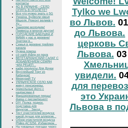
Welcome! Lv
контакты
4G В УКРАИНЕ - СЕЛО
Tylko we Lw
ОПЯТЬ В ПРОЛЁТЕ?
Все что нужно знать о 5G
Україна. Буйволи німця
во Львов.
0
Мішеля. Ремонт великів у
Ху...
Замеряю молодняк!
до Львова.
Привесы и многое другое!
ГОРОДСКИЕ БАБУШКА И
МАМА у нас в деревне/
церковь С
Знатоки в...
Семья в деревне трейлер
канала
Львова.
0
Нужна помощ
cờ xanh thắng xe ngựa
ВЕГЕТАРИАНСКИЙ САЛАТ С
Хмельниц
ДОБАВЛЕНИЕМ СЕМЯН
ЧИА РЕЦЕП...
кафе продукты Для Дочки
Вкуснейший Торт из
увидели.
0
Кабачков!
МеркуриЙ TV
УКРАИНСКОЕ СЕЛО КАК
для перевоз
живут пенсионеры.
прикольные фото с
надписями 4
это Украи
Фаршированные перцы/
фарш с рисом/рецепт
DIY. Полка, поднос,
Львова в по
подставка для
фруктов....Звезд...
Тест очистителей воздуха:
какой лучше для аллергик...
Обзор очистителя воздуха
Philips AC3256. Избавляем...
На товарных поездах через