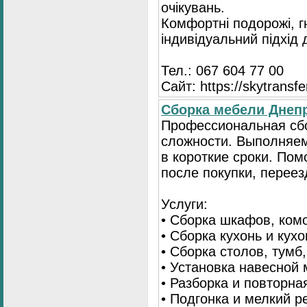
очікувань.
Комфортні подорожі, г
індивідуальний підхід
Тел.: 067 604 77 00
Сайт: https://skytransf
Сбopка мебели Днепр
Пpoфессиональная сб
сложности. Выполняем
в короткие сроки. По
после покупки, переез
Услуги:
• Сборка шкафов, ком
• Сборка кухонь и кух
• Сборка столов, тумб
• Установка навесной 
• Разборка и повторна
• Подгонка и мелкий 