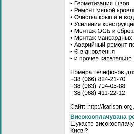
• Герметизация швов
• Ремонт мягкой кровл
• Очистка крыши и во
• Усиление конструкц
• Монтаж ОСБ и обре
• Монтаж мансардных 
• Аварийный ремонт п
• Є відновлення
• и прочее касательно
Номера телефонов для
+38 (066) 824-21-70
+38 (063) 704-05-88
+38 (068) 411-22-12
Сайт: http://karlson.org
Високооплачувана ро
Шукаєте високооплачув
Києві?