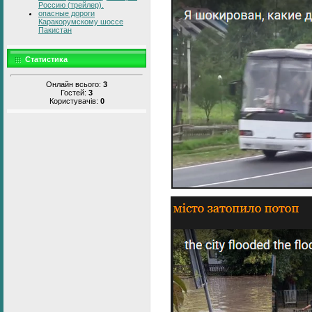
Россию (трейлер).
опасные дороги
Каракорумскому шоссе
Пакистан
Статистика
Онлайн всього:
3
Гостей:
3
Користувачів:
0