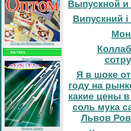
Выпускной и
Випускний і
Мон
Оптом від Виробника України
Коллаб
MA-TEKS
сотр
Игла-Платина
Я в шоке от
году на рынке
какие цены в
соль мука с
Львов Ров
Додати товари