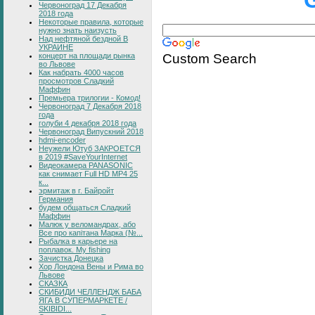
Червоноград 17 Декабря
2018 года
Некоторые правила, которые
нужно знать наизусть
Над нефтяной бездной В
УКРАИНЕ
Custom Search
концерт на площади рынка
во Львове
Как набрать 4000 часов
просмотров Сладкий
Маффин
Премьера трилогии - Комод!
Червоноград 7 Декабря 2018
года
голуби 4 декабря 2018 года
Червоноград Випускний 2018
hdmi-encoder
Неужели Ютуб ЗАКРОЕТСЯ
в 2019 #SaveYourInternet
Видеокамера PANASONIC
как снимает Full HD MP4 25
к...
эрмитаж в г. Байройт
Германия
будем общаться Сладкий
Маффин
Малюк у веломандрах, або
Все про капітана Марка (№...
Рыбалка в карьере на
поплавок. My fishing
Зачистка Донецка
Хор Лондона Вены и Рима во
Львове
СКАЗКА
СКИБИДИ ЧЕЛЛЕНДЖ БАБА
ЯГА В СУПЕРМАРКЕТЕ /
SKIBIDI...