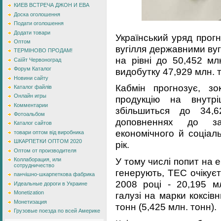
КИЕВ ВСТРЕЧА ДЖОН И ЕВА
Доска оголошення
Подати оголошення
Додати товари
Український уряд прогн
Оптом
вугілля державними ву
ТЕРМІНОВО ПРОДАМ!
на рівні до 50,452 мл
Саїйт Червоноград
Форум Каталог
видобутку 47,929 млн. т
Новини сайту
Кабмін прогнозує, з
Каталог файлів
Онлайн игры
продукцію на внутр
Комментарии
збільшиться до 34,
Фотоальбом
доповненнях до за
Каталог сайтов
економічного й соціал
товари оптом від виробника
ШКАРПЕТКИ ОПТОМ 2020
рік.
Оптом от производителя
У тому числі попит на 
Коллаборация, или
сотрудничество
генерують, ТЕС очікуєт
панчішно-шкарпеткова фабрика
2008 році - 20,195 мл
Идеальные дороги в Украине
Monetization
галузі на марки коксів
Монетизация
тонн (5,425 млн. тонн).
Грузовые поезда по всей Америке