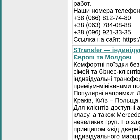
работ.
Наши номера телефоно
+38 (066) 812-74-80
+38 (063) 784-08-88
+38 (096) 921-33-35
Ссылка на сайт: https:/
STransfer — індивіду
Європі та Молдові
Комфортні поїздки без
сімей та бізнес-клієнті
індивідуальні трансфе
преміум-мінівенами по 
Популярні напрямки: Л
Краків, Київ – Польща,
Для клієнтів доступні
класу, а також Mercede
невеликих груп. Поїзд
принципом «від двере
індивідуального маршр