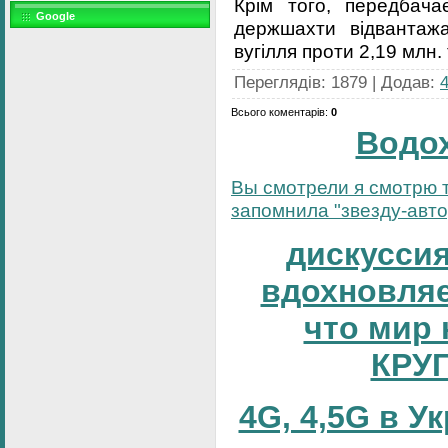
Крім того, передбач
Google
держшахти відвантаж
вугілля проти 2,19 млн.
Переглядів
:
1879
|
Додав
:
Всього коментарів
:
0
Водо
Вы смотрели я смотрю т
запомнила "звезду-автор
дискуссия
вдохновляе
что мир 
КРУ
4G, 4,5G в У