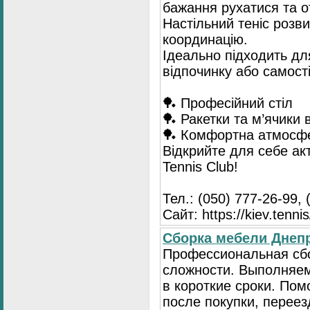
бажання рухатися та 
Настільний теніс розв
координацію.
Ідеально підходить для
відпочинку або самост
🏓 Професійний стіл
🏓 Ракетки та м’ячики 
🏓 Комфортна атмосф
Відкрийте для себе ак
Tennis Club!
Тел.: (050) 777-26-99, 
Сайт: https://kiev.tennis
Сборка мебели Днепр
Профессиональная сб
сложности. Выполняем
в короткие сроки. По
после покупки, переез