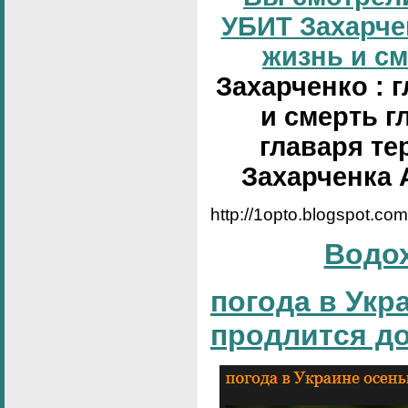
УБИТ Захарчен
жизнь и сме
Захарченко : 
и смерть г
главаря те
Захарченка 
http://1opto.blogspot.co
Водо
погода в Укр
продлится д