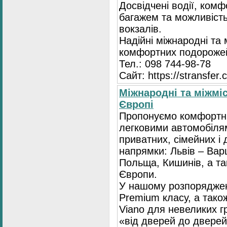
Досвідчені водії, комф
багажем та можливість
вокзалів.
Надійні міжнародні та
комфортних подорожей
Тел.: 098 744-98-78
Сайт: https://stransfer.
Міжнародні та міжміс
Європі
Пропонуємо комфортні
легковими автомобіля
приватних, сімейних і 
напрямки: Львів – Варш
Польща, Кишинів, а так
Європи.
У нашому розпоряджен
Premium класу, а тако
Viano для невеликих 
«від дверей до дверей