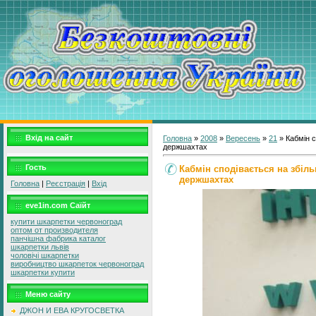
Вхід на сайт
Головна
»
2008
»
Вересень
»
21
» Кабмін с
держшахтах
Гость
Кабмін сподівається на збіл
держшахтах
Головна
|
Реєстрація
|
Вхід
eve1in.com Саїйт
купити шкарпетки червоноград
оптом от производителя
панчішна фабрика каталог
шкарпетки львів
чоловічі шкарпетки
виробництво шкарпеток червоноград
шкарпетки купити
Меню сайту
ДЖОН И ЕВА КРУГОСВЕТКА