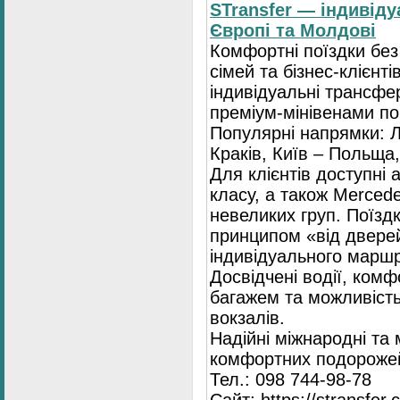
STransfer — індивіду
Європі та Молдові
Комфортні поїздки без
сімей та бізнес-клієнті
індивідуальні трансфе
преміум-мінівенами по 
Популярні напрямки: Л
Краків, Київ – Польща,
Для клієнтів доступні
класу, а також Mercede
невеликих груп. Поїзд
принципом «від двере
індивідуального маршр
Досвідчені водії, комф
багажем та можливість
вокзалів.
Надійні міжнародні та
комфортних подорожей
Тел.: 098 744-98-78