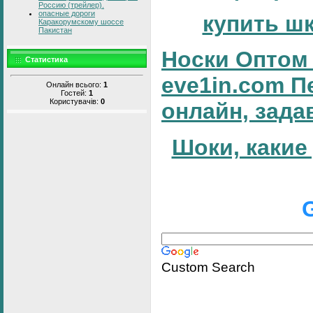
Россию (трейлер).
опасные дороги
купить ш
Каракорумскому шоссе
Пакистан
Носки Оптом 
Статистика
eve1in.com П
Онлайн всього:
1
Гостей:
1
Користувачів:
0
онлайн, зада
Шоки, какие
Custom Search