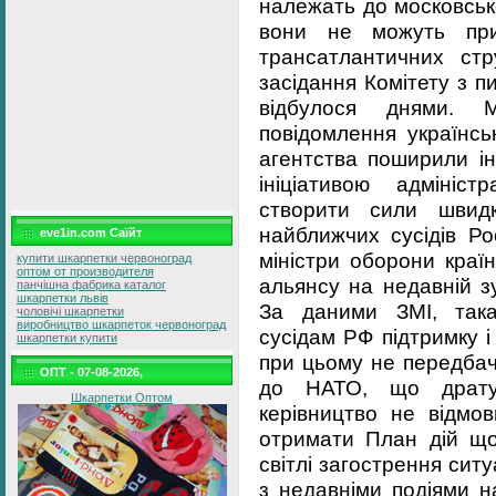
належать до московськ
вони не можуть при
трансатлантичних стр
засідання Комітету з 
відбулося днями. 
повідомлення українсь
агентства поширили і
ініціативою адмініс
створити сили швидк
найближчих сусідів Ро
eve1in.com Саїйт
міністри оборони краї
купити шкарпетки червоноград
оптом от производителя
альянсу на недавній зу
панчішна фабрика каталог
шкарпетки львів
За даними ЗМІ, така
чоловічі шкарпетки
виробництво шкарпеток червоноград
сусідам РФ підтримку і
шкарпетки купити
при цьому не передбач
ОПТ - 07-08-2026,
до НАТО, що дратує
Шкарпетки Оптом
керівництво не відмов
отримати План дій щ
світлі загострення ситу
з недавніми подіями н