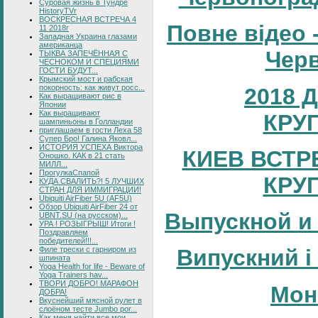
Суровая жизнь в Тундре
HistoryTVr
ВОСКРЕСНАЯ ВСТРЕЧА 4
Повне відео 
11 2018г
Западная Украина глазами
американца
Черв
ТЫКВА ЗАПЕЧЁННАЯ С
ЧЕСНОКОМ И СПЕЦИЯМИ
ГОСТИ БУДУТ...
Крымский мост и рабская
покорность: как живут росс...
2018 
Как выращивают рис в
Японии
Как выращивают
КРУ
шампиньоны в Голландии
приглашаем в гости Леха 58
Супер Бро! Галина Яковл...
ИСТОРИЯ УСПЕХА Виктора
КИЕВ ВСТР
Оношко. КАК в 21 стать
МИЛЛ...
ПрогулкаСпапой
КРУ
КУДА СВАЛИТЬ?! 5 ЛУЧШИХ
СТРАН ДЛЯ ИММИГРАЦИИ!
Ubiquiti AirFiber 5U (AF5U)
Обзор Ubiquiti AirFiber 24 от
Выпускной и
UBNT.SU (на русском)...
УРА ! РОЗЫГРЫШ! Итоги !
Поздравляем
победителей!!!...
Филе трески с гарниром из
Випускний і
шпината
Yoga Health for life - Beware of
Yoga Trainers hav...
ТВОРИ ДОБРО! МАРАФОН
Мон
ДОБРА!
Вкуснейший мясной рулет в
слоёном тесте Jumbo por...
Как меня найти все мои