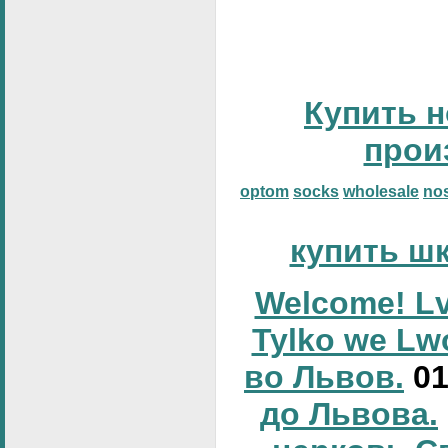
Купить н
прои
optom
socks
wholesale
no
купить ш
Welcome! Lv
Tylko we Lw
во Львов.
0
до Львова.