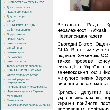
КИЕВ ВСТРЕЧА ДЖОН И ЕВА
Доска оголошення
Подати оголошення
Додати товари
Оптом
Верховна Рада Кр
ТЕРМІНОВО ПРОДАМ!
незалежності Абхазії 
Саїйт Червоноград
Форум Каталог
Независимая газета
Новини сайту
Сьогодні Віктор Ющенк
Каталог файлів
Онлайн игры
США. Він візьме участ
Комментарии
підпише Конвенцію ООН
Фотоальбом
також проведе консу
Каталог сайтов
ситуації в Україні і 
товари оптом від виробника
ШКАРПЕТКИ ОПТОМ 2020
занепокоєння офіційн
Оптом от производителя
минулого тижня Верхов
Коллаборация, или
сотрудничество
визнання незалежності А
панчішно-шкарпеткова фабрика
Кримські депутати 
Идеальные дороги в Украине
Monetization
українських законів, 
Монетизация
України прийняти пост
Грузовые поезда по всей Америке
висловивши політичну