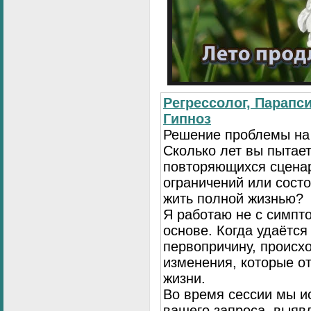
Регрессолог, Парапси
Гипноз
Решение проблемы на
Сколько лет вы пытает
повторяющихся сценар
ограничений или сост
жить полной жизнью?
Я работаю не с симпто
основе. Когда удаётся
первопричину, происх
изменения, которые о
жизни.
Во время сессии мы и
вашего запроса, выя