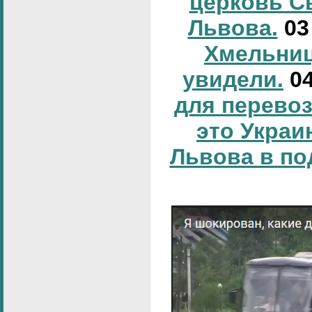
церковь С
Львова.
0
Хмельниц
увидели.
0
для перевоз
это Украи
Львова в по