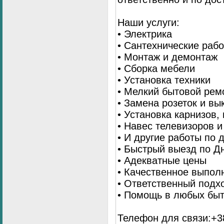
Наши услуги:
• Электрика
• Сантехнические раб
• Монтаж и демонтаж
• Сборка мебели
• Установка техники
• Мелкий бытовой рем
• Замена розеток и в
• Установка карнизов,
• Навес телевизоров 
• И другие работы по
• Быстрый выезд по Д
• Адекватные цены
• Качественное выпол
• Ответственный подх
• Помощь в любых бы
Телефон для связи:+38