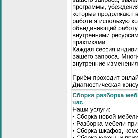
программы, убеждения
которые продолжают в
работе я использую к
объединяющий работу 
внутренними ресурсам
практиками.
Каждая сессия индиви
вашего запроса. Мног
внутренние изменения
Приём проходит онлай
Диагностическая консу
Сборка разборка меб
час
Наши услуги:
• Сборка новой мебел
• Разборка мебели пр
• Сборка шкафов, ком
• Сборка кухонь и при