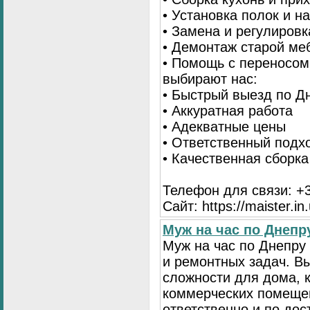
• Установка полок и н
• Замена и регулиров
• Демонтаж старой ме
• Помощь с переносом
выбирают нас:
• Быстрый выезд по Д
• Аккуратная работа
• Адекватные цены
• Ответственный подх
• Качественная сборк
Телефон для связи: +3
Сайт: https://maister.in
Муж на час по Днеп
Муж на час по Днепр
и ремонтных задач. 
сложности для дома, 
коммерческих помещен
ответственно и по до