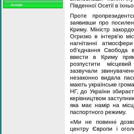
Південної Осетії в їхнь
Google
Проте пропрезидентс
заявивши про посилен
Криму. Міністр закорд
Огризко в інтерв'ю мі
нагнітанні атмосфери
об'єднання Свобода в
ввести в Криму прям
розпустити місцеви
зазвучали звинуваченн
незаконно видала пасп
мають українське гром
НГ, до України збирає
керівництвом заступни
яка має намір на міс
паспортного режиму.
«Ми не повинні дозво
центру Європи і оголо