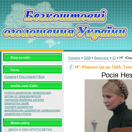
Вхід на сайт
Головна
»
2008
»
Вересень
»
22
» НГ: Юще
НГ: Ющенко їде до США, Тимо
Гость
Росія Не
Головна
|
Реєстрація
|
Вхід
eve1in.com Саїйт
купити шкарпетки червоноград
оптом от производителя
панчішна фабрика каталог
шкарпетки львів
чоловічі шкарпетки
виробництво шкарпеток червоноград
шкарпетки купити
Меню сайту
ДЖОН И ЕВА КРУГОСВЕТКА