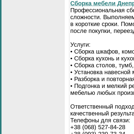
Сбopка мебели Днепр
Пpoфессиональная сб
сложности. Выполняем
в короткие сроки. По
после покупки, переез
Услуги:
• Сборка шкафов, ком
• Сборка кухонь и кух
• Сборка столов, тумб
• Установка навесной 
• Разборка и повторна
• Подгонка и мелкий 
мебелью любых произ
Ответственный подход
качественный результа
Телефоны для связи:
+38 (068) 527-84-28