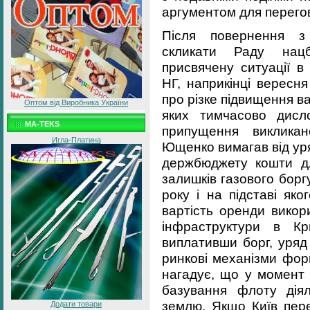
аргументом для перего
Після повернення з
скликати Раду нац
присвячену ситуації в
НГ, наприкінці верес
про різке підвищення в
Оптом від Виробника України
яких тимчасово дисл
MA-TEKS
припущення виклика
Игла-Платина
Ющенко вимагав від ур
держбюджету кошти д
залишків газового борг
року і на підставі як
вартість оренди викор
інфраструктури в Кр
виплативши борг, уряд
ринкові механізми фор
нагадує, що у момент 
базування флоту дія
землю. Якщо Київ пере
Додати товари