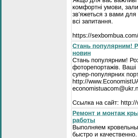
Якщо для вас важливі 
комфортні умови, зали
зв'яжеться з вами для 
всі запитання.
https://seхbombua.com/
Стань популярним! Р
новин
Стань популярним! Роз
фоторепортажів. Ваші 
супер-популярних порта
http://www.EconomistU
economistuacom@ukr.n
Ссылка на сайт: http:
Ремонт и монтаж кр
работы
Выполняем кровельны
быстро и качественно