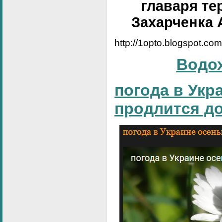
главаря те
Захарченка 
http://1opto.blogspot.co
Водо
погода в Укр
продлится д