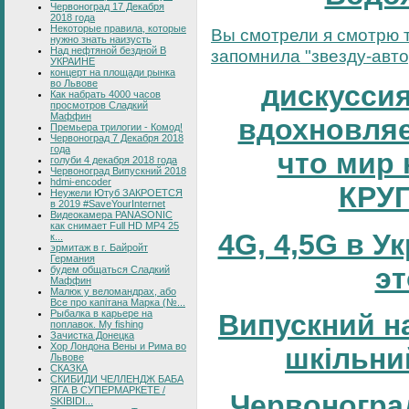
Червоноград 17 Декабря
2018 года
Некоторые правила, которые
Вы смотрели я смотрю т
нужно знать наизусть
Над нефтяной бездной В
запомнила "звезду-автор
УКРАИНЕ
концерт на площади рынка
во Львове
дискуссия
Как набрать 4000 часов
просмотров Сладкий
Маффин
вдохновляе
Премьера трилогии - Комод!
Червоноград 7 Декабря 2018
года
что мир 
голуби 4 декабря 2018 года
Червоноград Випускний 2018
hdmi-encoder
КРУ
Неужели Ютуб ЗАКРОЕТСЯ
в 2019 #SaveYourInternet
Видеокамера PANASONIC
как снимает Full HD MP4 25
4G, 4,5G в У
к...
эрмитаж в г. Байройт
Германия
эт
будем общаться Сладкий
Маффин
Малюк у веломандрах, або
Все про капітана Марка (№...
Рыбалка в карьере на
Випускний н
поплавок. My fishing
Зачистка Донецка
Хор Лондона Вены и Рима во
шкільни
Львове
СКАЗКА
СКИБИДИ ЧЕЛЛЕНДЖ БАБА
ЯГА В СУПЕРМАРКЕТЕ /
Червоногра
SKIBIDI...