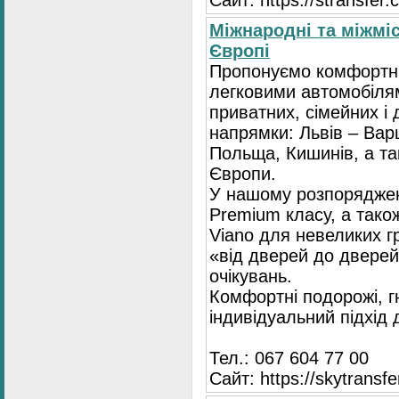
Сайт: https://stransfer.
Міжнародні та міжміс
Європі
Пропонуємо комфортні
легковими автомобіля
приватних, сімейних і 
напрямки: Львів – Варш
Польща, Кишинів, а так
Європи.
У нашому розпоряджен
Premium класу, а тако
Viano для невеликих 
«від дверей до дверей
очікувань.
Комфортні подорожі, г
індивідуальний підхід
Тел.: 067 604 77 00
Сайт: https://skytransf