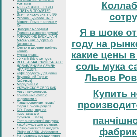
Коллаб
контакты
4G В УКРАИНЕ - СЕЛО
ОПЯТЬ В ПРОЛЁТЕ?
сотр
Все что нужно знать о 5G
Україна. Буйволи німця
Мішеля. Ремонт великів у
Ху...
Я в шоке от
Замеряю молодняк!
Привесы и многое другое!
ГОРОДСКИЕ БАБУШКА И
МАМА у нас в деревне/
году на рынке
Знатоки в...
Семья в деревне трейлер
канала
какие цены в
Нужна помощ
cờ xanh thắng xe ngựa
ВЕГЕТАРИАНСКИЙ САЛАТ С
соль мука с
ДОБАВЛЕНИЕМ СЕМЯН
ЧИА РЕЦЕП...
кафе продукты Для Дочки
Львов Ров
Вкуснейший Торт из
Кабачков!
МеркуриЙ TV
УКРАИНСКОЕ СЕЛО КАК
Купить н
живут пенсионеры.
прикольные фото с
надписями 4
производит
Фаршированные перцы/
фарш с рисом/рецепт
DIY. Полка, поднос,
подставка для
панчішн
фруктов....Звезд...
Тест очистителей воздуха:
какой лучше для аллергик...
Обзор очистителя воздуха
фабрик
Philips AC3256. Избавляем...
На товарных поездах через