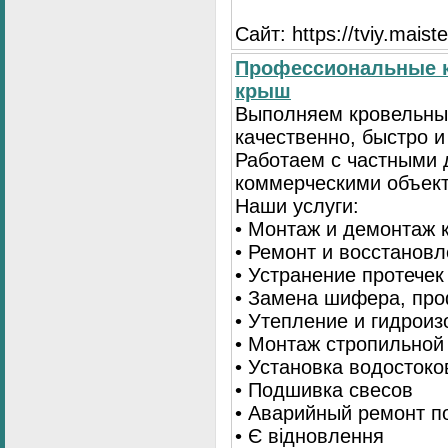
Сайт: https://tviy.maiste
Профессиональные к
крыш
Выполняем кровельны
качественно, быстро 
Работаем с частными 
коммерческими объек
Наши услуги:
• Монтаж и демонтаж 
• Ремонт и восстанов
• Устранение протечек
• Замена шифера, пр
• Утепление и гидрои
• Монтаж стропильной
• Установка водостоко
• Подшивка свесов
• Аварийный ремонт по
• Є відновлення