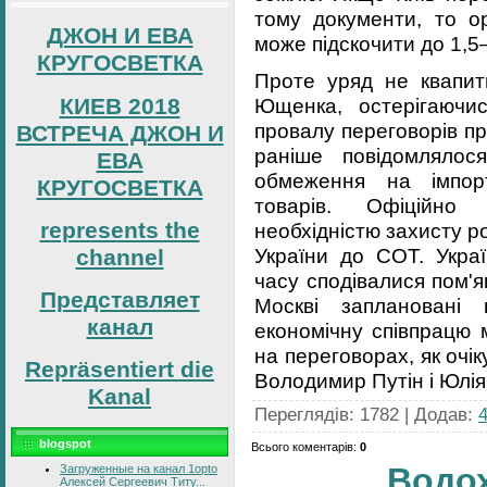
тому документи, то о
ДЖОН И ЕВА
може підскочити до 1,5–
КРУГОСВЕТКА
Проте уряд не квапит
КИЕВ 2018
Ющенка, остерігаючи
провалу переговорів про
ВСТРЕЧА ДЖОН И
раніше повідомлялос
ЕВА
обмеження на імпорт
КРУГОСВЕТКА
товарів. Офіційно
represents the
необхідністю захисту р
України до СОТ. Украї
channel
часу сподівалися пом'я
Представляет
Москві заплановані 
канал
економічну співпрацю м
на переговорах, як очік
Repräsentiert die
Володимир Путін і Юлі
Kanal
Переглядів
:
1782
|
Додав
:
blogspot
Всього коментарів
:
0
Водо
Загруженные на канал 1opto
Алексей Сергеевич Титу...