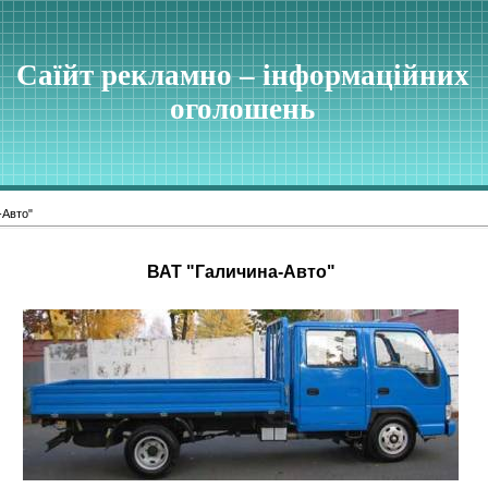
Саїйт рекламно – інформаційних
оголошень
-Авто"
ВАТ "Галичина-Авто"