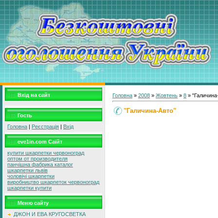
Вхід на сайт
Головна
»
2008
»
Жовтень
»
8
» "Галичина
"Галичина-Авто"
Гость
Головна
|
Реєстрація
|
Вхід
eve1in.com Саїйт
купити шкарпетки червоноград
оптом от производителя
панчішна фабрика каталог
шкарпетки львів
чоловічі шкарпетки
виробництво шкарпеток червоноград
шкарпетки купити
Меню сайту
ДЖОН И ЕВА КРУГОСВЕТКА