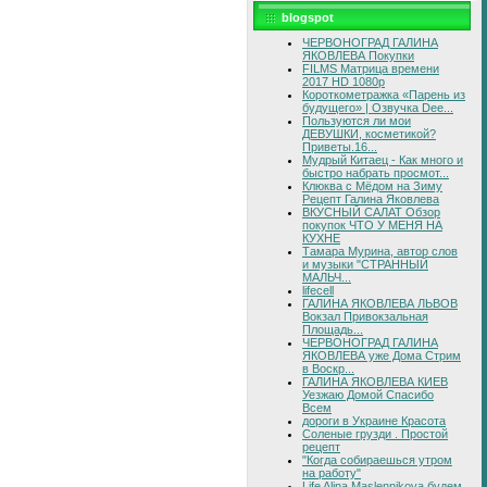
blogspot
ЧЕРВОНОГРАД ГАЛИНА
ЯКОВЛЕВА Покупки
FILMS Матрица времени
2017 HD 1080p
Короткометражка «Парень из
будущего» | Озвучка Dee...
Пользуются ли мои
ДЕВУШКИ, косметикой?
Приветы.16...
Мудрый Китаец - Как много и
быстро набрать просмот...
Клюква с Мёдом на Зиму
Рецепт Галина Яковлева
ВКУСНЫЙ САЛАТ Обзор
покупок ЧТО У МЕНЯ НА
КУХНЕ
Тамара Мурина, автор слов
и музыки "СТРАННЫЙ
МАЛЬЧ...
lifecell
ГАЛИНА ЯКОВЛЕВА ЛЬВОВ
Вокзал Привокзальная
Площадь...
ЧЕРВОНОГРАД ГАЛИНА
ЯКОВЛЕВА уже Дома Стрим
в Воскр...
ГАЛИНА ЯКОВЛЕВА КИЕВ
Уезжаю Домой Спасибо
Всем
дороги в Украине Красота
Соленые грузди . Простой
рецепт
"Когда собираешься утром
на работу"
Life Alina Maslennikova будем