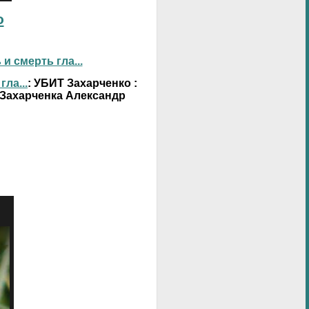
о
 смерть гла...
ла...
: УБИТ Захарченко :
 Захарченка Александр