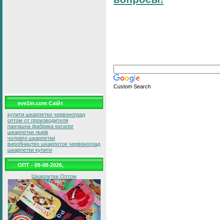
Custom Search
eve1in.com Саїйт
купити шкарпетки червоноград
оптом от производителя
панчішна фабрика каталог
шкарпетки львів
чоловічі шкарпетки
виробництво шкарпеток червоноград
шкарпетки купити
ОПТ - 09-08-2026,
Шкарпетки Оптом