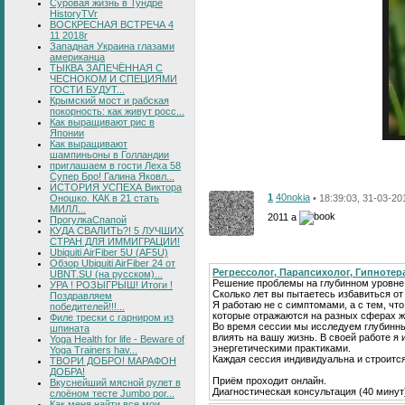
Суровая жизнь в Тундре
HistoryTVr
ВОСКРЕСНАЯ ВСТРЕЧА 4
11 2018г
Западная Украина глазами
американца
ТЫКВА ЗАПЕЧЁННАЯ С
ЧЕСНОКОМ И СПЕЦИЯМИ
ГОСТИ БУДУТ...
Крымский мост и рабская
покорность: как живут росс...
Как выращивают рис в
Японии
Как выращивают
шампиньоны в Голландии
приглашаем в гости Леха 58
Супер Бро! Галина Яковл...
ИСТОРИЯ УСПЕХА Виктора
1
40nokia
• 18:39:03, 31-03-20
Оношко. КАК в 21 стать
МИЛЛ...
2011 a
ПрогулкаСпапой
КУДА СВАЛИТЬ?! 5 ЛУЧШИХ
СТРАН ДЛЯ ИММИГРАЦИИ!
Ubiquiti AirFiber 5U (AF5U)
Обзор Ubiquiti AirFiber 24 от
Регрессолог, Парапсихолог, Гипнотер
UBNT.SU (на русском)...
Решение проблемы на глубинном уровне
УРА ! РОЗЫГРЫШ! Итоги !
Сколько лет вы пытаетесь избавиться о
Поздравляем
Я работаю не с симптомами, а с тем, что
победителей!!!...
которые отражаются на разных сферах ж
Филе трески с гарниром из
Во время сессии мы исследуем глубинн
шпината
влиять на вашу жизнь. В своей работе 
Yoga Health for life - Beware of
энергетическими практиками.
Yoga Trainers hav...
Каждая сессия индивидуальна и строитс
ТВОРИ ДОБРО! МАРАФОН
ДОБРА!
Приём проходит онлайн.
Вкуснейший мясной рулет в
Диагностическая консультация (40 минут
слоёном тесте Jumbo por...
Как меня найти все мои