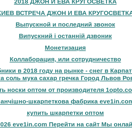
2018 ДЖОН И ЕВА КРУГОСВЕТКА
КИЕВ ВСТРЕЧА ДЖОН И ЕВА КРУГОСВЕТК
Выпускной и последний звонок
Випускний і останній дзвоник
Монетизация
Коллаборация, или сотрудничество
бники в 2018 году на рынке - снег в Карпа
а соль мука сахар гречка Город Львов Ро
ть носки оптом от производителя 1opto.c
панчішно-шкарпеткова фабрика eve1in.co
купить шкарпетки оптом
026 eve1in.com Перейти на сайт Мы онлай