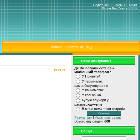
Неділя, 09-08-2026, 10:13:39
Вітаю Вас
Гость
|
RSS
Головна
|
Реєстрація
|
Вхід
Наше опитування
Де Ви поповнюєте свiй
19:29:49
мобiльний телефон?
У Приват24
У термiналах
самообслуговування
У банкоматах
У касi банка
Купую ваучери у
расповсюджувчiв
В мене нема такої потреби
Результати
|
Архів опитувань
Всього відповідей:
608
Пошук