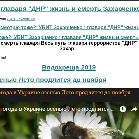
главаря "ДНР" жизнь и смерть Захарченк
.html
УБИТ Захарченко
смотрю тоже?: УБИТ Захарченко : главаря "ДНР" жизнь и
же?: УБИТ Захарченко : главаря "ДНР" жизнь и смерть г
 смерть главаря Весь путь главаря террористов "ДНР"
Захар...
html
Водохреща 2019
сенью Лето продлится до ноября