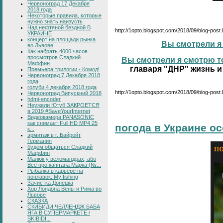
Червоноград 17 Декабря
2018 года
Некоторые правила, которые
нужно знать наизусть
Над нефтяной бездной В
http://1opto.blogspot.com/2018/09/blog-post
УКРАИНЕ
концерт на площади рынка
Вы смотрели я 
во Львове
Как набрать 4000 часов
просмотров Сладкий
Вы смотрели я смотрю то
Маффин
главаря "ДНР" жизнь и
Премьера трилогии - Комод!
Червоноград 7 Декабря 2018
года
голуби 4 декабря 2018 года
http://1opto.blogspot.com/2018/09/blog-post.
Червоноград Випускний 2018
hdmi-encoder
Неужели Ютуб ЗАКРОЕТСЯ
в 2019 #SaveYourInternet
Видеокамера PANASONIC
как снимает Full HD MP4 25
погода в Украине о
к...
эрмитаж в г. Байройт
Германия
будем общаться Сладкий
Маффин
Малюк у веломандрах, або
Все про капітана Марка (№...
Рыбалка в карьере на
поплавок. My fishing
Зачистка Донецка
Хор Лондона Вены и Рима во
Львове
СКАЗКА
СКИБИДИ ЧЕЛЛЕНДЖ БАБА
ЯГА В СУПЕРМАРКЕТЕ /
SKIBIDI...