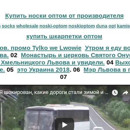
Купить носки оптом от производителя
m
socks
wholesale
noski-optom
noskioptom
duna
opt
kamis
купить шкарпетки оптом
ов. промо Tylko we Lwowie
Утром я еду в
ва.
02
Монастырь и церковь Святого Ону
 Хмельницкого Львова и увидели.
04
Выхо
е.
05
это Украина 2018
. 06
Мэр Львова в 
07