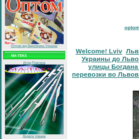
opto
Оптом від Виробника України
Welcome! Lviv
Льв
MA-TEKS
Украины до Льво
Игла-Платина
улицы Богдана
перевозки во Львов
Додати товари