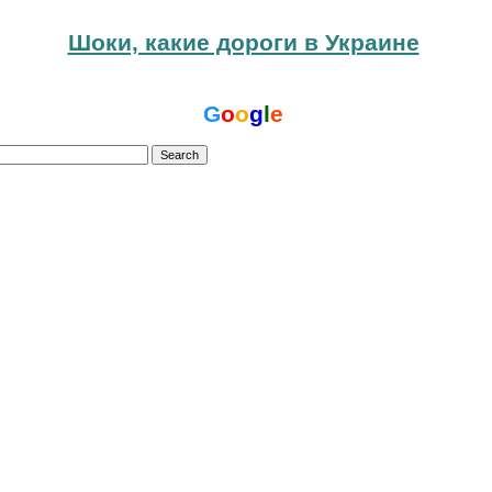
Шоки, какие дороги в Украине
G
o
o
g
l
e