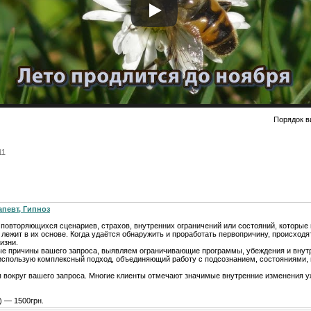
Порядок в
11
апевт, Гипноз
т повторяющихся сценариев, страхов, внутренних ограничений или состояний, которы
 лежит в их основе. Когда удаётся обнаружить и проработать первопричину, происходя
изни.
ые причины вашего запроса, выявляем ограничивающие программы, убеждения и внут
я использую комплексный подход, объединяющий работу с подсознанием, состояниями,
я вокруг вашего запроса. Многие клиенты отмечают значимые внутренние изменения у
) — 1500грн.