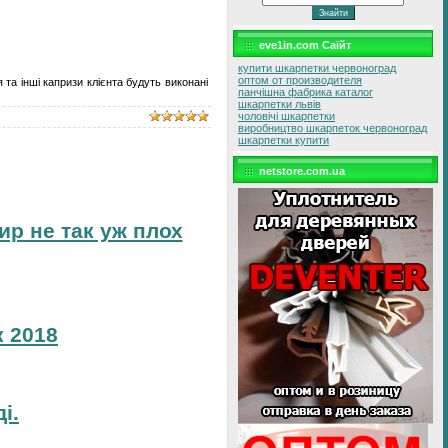
eve1in.com Саїйт
купити шкарпетки червоноград
оптом от производителя
 та інші капризи клієнта будуть виконані
панчішна фабрика каталог
шкарпетки львів
чоловічі шкарпетки
виробництво шкарпеток червоноград
шкарпетки купити
netstore.com.ua
ир не так уж плох
 2018
і.