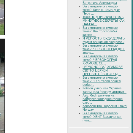
Встретила Александра
Вы смотрели я смотрю
тоже?: Киев к Шаману из
Перу ...
1000 ПОДПИСЧИКОВ ЗА 5
МИНУТ/ВСЕ СЕКРЕТЫ КАК
НАБРАТ...
Вы смотрели я смотрю
тоже?: Как толстолобы
клюют ...
Я РЕПОСТЫ БУДУ ДЕЛАТЬ
будем общаться blog post 2
Вы смотрели я смотрю
тоже?: ЧЕРВОНОГРАД День
знань...
Вы смотрели я смотрю
тоже?: ЧЕРВОНОГРАД
ХРАМОВЕ СВ...
ЧЕРВОНОГРАД ХРАМОВЕ
СВЯТО ЦЕРКВИ
ПРЕСВЯТОЇ БОГОРОД...
Вы смотрели я смотрю
тоже?: 1 сентября пошел
собир...
Кобзон умер: как Украина
запомнила "звезду-авторит...
Aziz Red прогулка на
байдарке холодное горное
озер...
Королевство Норвегия Travel
Norway
Вы смотрели я смотрю
тоже?: УБИТ Захарченко :
глав...