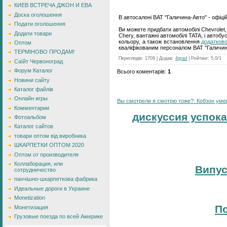
КИЕВ ВСТРЕЧА ДЖОН И ЕВА
Доска оголошення
В автосалоні ВАТ "Галичина-Авто" - офіці
Подати оголошення
Ви можете придбати автомобілі Chevrolet
Додати товари
Chery, вантажні автомобілі TATA, і автобус
кольору, а також встановлення
додатков
Оптом
кваліфікованим персоналом ВАТ "Галичин
ТЕРМІНОВО ПРОДАМ!
Переглядів
:
1709
|
Додав
:
4grad
|
Рейтинг
:
5.0
/
1
Саїйт Червоноград
Форум Каталог
Всього коментарів
:
1
Новини сайту
Каталог файлів
Онлайн игры
Вы смотрели я смотрю тоже?: Кобзон умер:
Комментарии
дискуссия успока
Фотоальбом
Каталог сайтов
товари оптом від виробника
ШКАРПЕТКИ ОПТОМ 2020
Оптом от производителя
Коллаборация, или
Випус
сотрудничество
панчішно-шкарпеткова фабрика
Идеальные дороги в Украине
Monetization
По
Монетизация
Грузовые поезда по всей Америке