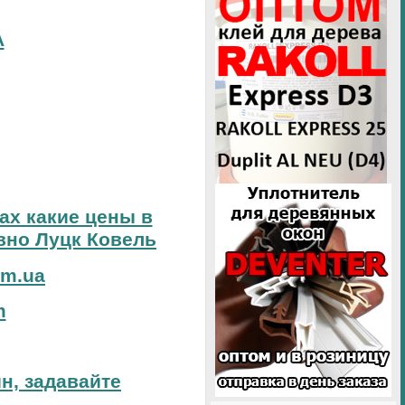
А
тах какие цены в
вно Луцк Ковель
om.ua
m
н, задавайте