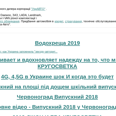
йного дилера корпорації
"УкрАВТО"
.
, Daewoo, ЗАЗ, LADA, Landmark,
и I-VAN різної комплектації і
ого обладнання
. Придбання автомобіля в
кредит
,
страхування
, технічне обслуговування
а-Авто".
Водохреща 2019
 как Украина запомнила "звезду-авторит...
ивает и вдохновляет надежду на то, что м
КРУГОСВЕТКА
4G, 4,5G в Украине шок И когда это будет
кний на площі під дощем шкільний випуск
Червоноград Випускний 2018
вне відео - Випускний 2018 у Червоноград