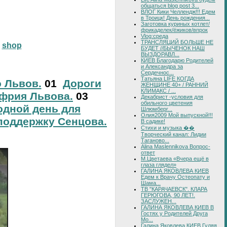
общаться blog post 3...
ВЛОГ Кики Челлендж!!! Едем
в Троицк! День рождения...
Заготовка куриных котлет/
фрикаделек/ёжиков/впрок
Vlog:среда
ТРАНСЛЯЦИЙ БОЛЬШЕ НЕ
shop
БУДЕТ //БЫЧЕНОК НАШ
ВЫЗДОРАВЛ...
КИЕВ Благодарю Родителей
и Александра за
Сердечнос...
Татьяна LIFE КОГДА
о Львов.
01
Дороги
ЖЕНЩИНЕ 40+ / РАННИЙ
КЛИМАКС / ...
фрия Львова.
03
Декабрист -условия для
обильного цветения
дной день для
Шлюмберг...
Олия2009 Мой выпускной!!!
поддержку Сенцова.
В садике!
Стихи и музыка ��
Творческий канал: Лидии
Таганово...
Alina Maslennikova Вопрос-
ответ
М.Цветаева «Вчера ещё в
глаза глядел»
ГАЛИНА ЯКОВЛЕВА КИЕВ
Едем к Врачу Остеопату и
Шама...
ТВ "КАРАЧАЕВСК". КЛАРА
ГЕРЮГОВА, 90 ЛЕТ!.
ЗАСЛУЖЕН...
ГАЛИНА ЯКОВЛЕВА КИЕВ В
Гостях у Родителей Друга
Мо...
Галина Яковлева КИЕВ Гуляя