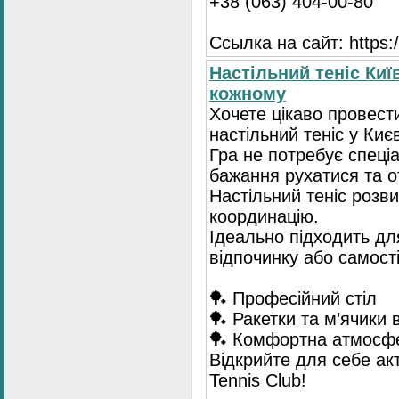
+38 (063) 404-00-80
Ссылка на сайт: https://
Настільний теніс Киї
кожному
Хочете цікаво провест
настільний теніс у Києв
Гра не потребує спеці
бажання рухатися та 
Настільний теніс розв
координацію.
Ідеально підходить для
відпочинку або самост
🏓 Професійний стіл
🏓 Ракетки та м’ячики 
🏓 Комфортна атмосф
Відкрийте для себе ак
Tennis Club!