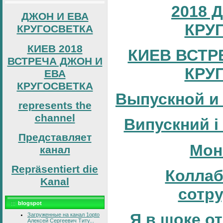
2018 
ДЖОН И ЕВА
КРУ
КРУГОСВЕТКА
КИЕВ 2018
КИЕВ ВСТР
ВСТРЕЧА ДЖОН И
КРУ
ЕВА
КРУГОСВЕТКА
Выпускной и
represents the
channel
Випускний і
Представляет
Мон
канал
Repräsentiert die
Коллаб
Kanal
сотр
blogspot
Я в шоке от
Загруженные на канал 1opto
Алексей Сергеевич Титу...