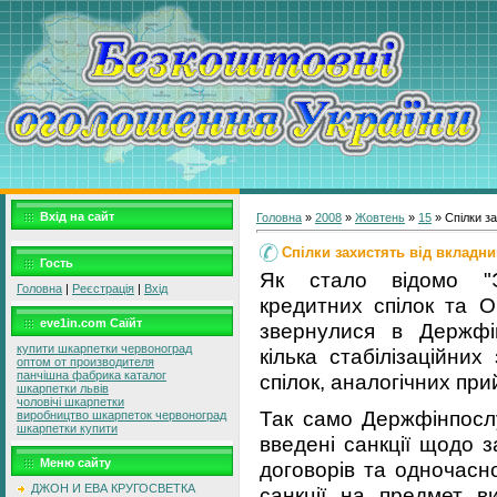
Вхід на сайт
Головна
»
2008
»
Жовтень
»
15
» Спілки за
Спілки захистять від вкладни
Гость
Як стало відомо "ЭИ
Головна
|
Реєстрація
|
Вхід
кредитних спілок та О
eve1in.com Саїйт
звернулися в Держфі
купити шкарпетки червоноград
кілька стабілізаційних
оптом от производителя
панчішна фабрика каталог
спілок, аналогічних пр
шкарпетки львів
чоловічі шкарпетки
Так само Держфінпослу
виробництво шкарпеток червоноград
шкарпетки купити
введені санкції щодо 
Меню сайту
договорів та одночасн
ДЖОН И ЕВА КРУГОСВЕТКА
санкції на предмет ви