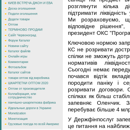
КИЕВ ВСТРЕЧА ДЖОН И ЕВА
розглянути кілька 
Доска оголошення
підтримати ліквідність
Подати оголошення
Ми розраховуємо, щ
Додати товари
Оптом
відповідне рішення",
ТЕРМІНОВО ПРОДАМ!
президент ОКС "Програм
Саїйт Червоноград
Форум Каталог
Ключовою нормою запр
Новини сайту
КС не розривати достр
Каталог файлів
спілки не зможуть дот
Онлайн игры
нормативів ліквідно
Комментарии
Фотоальбом
Сьогодні немає переду
Каталог сайтов
почався відтік вкла
товари оптом від виробника
породити паніку і се
ШКАРПЕТКИ ОПТОМ 2020
розривати договори. 
Оптом от производителя
Коллаборация, или
спілках як більш стабіль
сотрудничество
запевняє Оленчик. З
панчішно-шкарпеткова фабрика
Идеальные дороги в Украине
перебуває більше 4 млр
Monetization
У Держфінпослуг запе
Монетизация
Грузовые поезда по всей Америке
це питання на найближчо