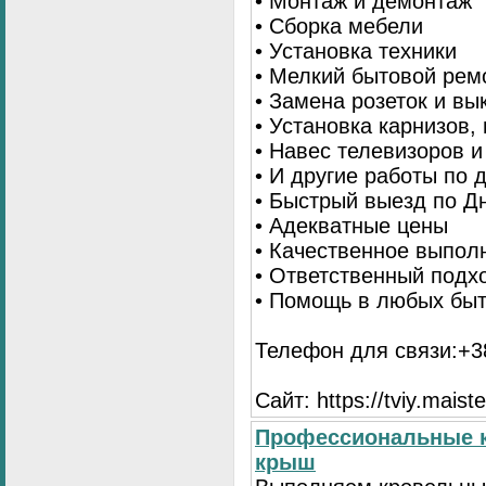
• Монтаж и демонтаж
• Сборка мебели
• Установка техники
• Мелкий бытовой рем
• Замена розеток и в
• Установка карнизов,
• Навес телевизоров 
• И другие работы по
• Быстрый выезд по Д
• Адекватные цены
• Качественное выпол
• Ответственный подх
• Помощь в любых бы
Телефон для связи:+38
Сайт: https://tviy.maiste
Профессиональные к
крыш