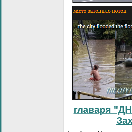
главаря "ДН
За