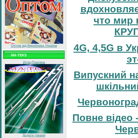
вдохновляе
что мир 
КРУ
4G, 4,5G в У
Оптом від Виробника України
MA-TEKS
эт
Игла-Платина
Випускний н
шкільни
Червоногра
Повне відео 
Черв
Додати товари