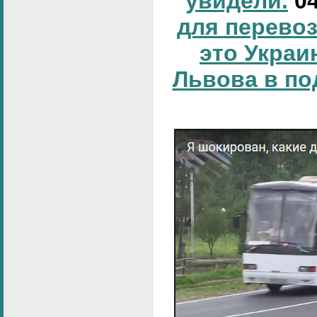
увидели.
0
для перевоз
это Украи
Львова в по