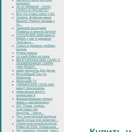
контакты
4G В УКРАИНЕ - СЕЛО
ОПЯТЬ В ПРОЛЁТЕ?
Все что нужно знать о 5G
Україна. Буйволи німця
Мішеля. Ремонт великів у
Ху...
Замеряю молодняк!
Привесы и многое другое!
ГОРОДСКИЕ БАБУШКА И
МАМА у нас в деревне/
Знатоки в...
Семья в деревне трейлер
канала
Нужна помощ
cờ xanh thắng xe ngựa
ВЕГЕТАРИАНСКИЙ САЛАТ С
ДОБАВЛЕНИЕМ СЕМЯН
ЧИА РЕЦЕП...
кафе продукты Для Дочки
Вкуснейший Торт из
Кабачков!
МеркуриЙ TV
УКРАИНСКОЕ СЕЛО КАК
живут пенсионеры.
прикольные фото с
надписями 4
Фаршированные перцы/
фарш с рисом/рецепт
DIY. Полка, поднос,
подставка для
фруктов....Звезд...
Тест очистителей воздуха:
какой лучше для аллергик...
Обзор очистителя воздуха
Philips AC3256. Избавляем...
Купить н
На товарных поездах через