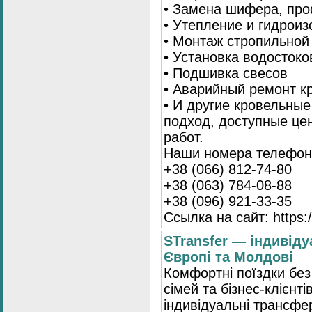
• Замена шифера, пр
• Утепление и гидрои
• Монтаж стропильной
• Установка водостоко
• Подшивка свесов
• Аварийный ремонт 
• И другие кровельны
подход, доступные це
работ.
Наши номера телефоно
+38 (066) 812-74-80
+38 (063) 784-08-88
+38 (096) 921-33-35
Ссылка на сайт: https:/
STransfer — індивіду
Європі та Молдові
Комфортні поїздки без
сімей та бізнес-клієнті
індивідуальні трансфе