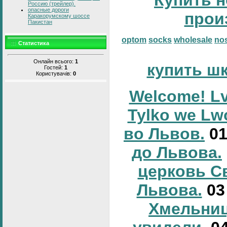
Россию (трейлер).
опасные дороги
прои
Каракорумскому шоссе
Пакистан
optom
socks
wholesale
no
Статистика
Онлайн всього:
1
купить ш
Гостей:
1
Користувачів:
0
Welcome! Lv
Tylko we Lw
во Львов.
0
до Львова.
церковь С
Львова.
0
Хмельниц