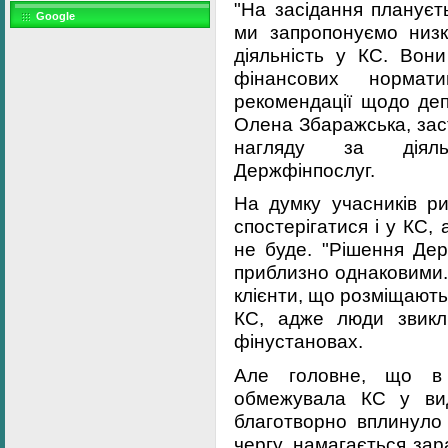
"На засідання плануєт
Google
ми запропонуємо низк
діяльність у КС. Вон
фінансових нормати
рекомендації щодо деп
Олена Збаражська, зас
нагляду за діяль
Держфінпослуг.
На думку учасників ри
спостерігатися і у КС
не буде. "Рішення Дер
приблизно однаковими.
клієнти, що розміщають 
КС, адже люди звикл
фінустановах.
Але головне, що в
обмежувала КС у вид
благотворно вплинуло 
чергу, намагається за