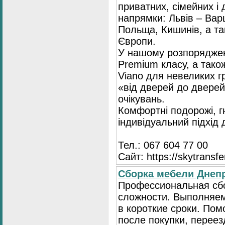
приватних, сімейних і 
напрямки: Львів – Варш
Польща, Кишинів, а так
Європи.
У нашому розпоряджен
Premium класу, а тако
Viano для невеликих 
«від дверей до дверей
очікувань.
Комфортні подорожі, г
індивідуальний підхід
Тел.: 067 604 77 00
Сайт: https://skytransf
Сбopка мебели Днепр
Пpoфессиональная сб
сложности. Выполняем
в короткие сроки. По
после покупки, переез