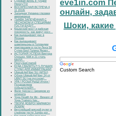
eve1in.com П
Суровая жизнь в Тундре
HistoryTVr
ВОСКРЕСНАЯ ВСТРЕЧА 4
онлайн, зада
11 2018г
Западная Украина глазами
американца
ТЫКВА ЗАПЕЧЁННАЯ С
Шоки, какие
ЧЕСНОКОМ И СПЕЦИЯМИ
ГОСТИ БУДУТ...
Крымский мост и рабская
покорность: как живут росс...
Как выращивают рис в
Японии
Как выращивают
шампиньоны в Голландии
приглашаем в гости Леха 58
Супер Бро! Галина Яковл...
ИСТОРИЯ УСПЕХА Виктора
Оношко. КАК в 21 стать
МИЛЛ...
ПрогулкаСпапой
КУДА СВАЛИТЬ?! 5 ЛУЧШИХ
Custom Search
СТРАН ДЛЯ ИММИГРАЦИИ!
Ubiquiti AirFiber 5U (AF5U)
Обзор Ubiquiti AirFiber 24 от
UBNT.SU (на русском)...
УРА ! РОЗЫГРЫШ! Итоги !
Поздравляем
победителей!!!...
Филе трески с гарниром из
шпината
Yoga Health for life - Beware of
Yoga Trainers hav...
ТВОРИ ДОБРО! МАРАФОН
ДОБРА!
Вкуснейший мясной рулет в
слоёном тесте Jumbo por...
Как меня найти все мои