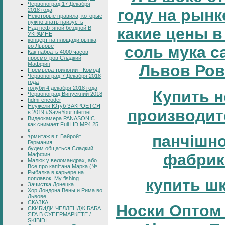
Червоноград 17 Декабря
году на рынке
2018 года
Некоторые правила, которые
нужно знать наизусть
Над нефтяной бездной В
какие цены в
УКРАИНЕ
концерт на площади рынка
во Львове
соль мука с
Как набрать 4000 часов
просмотров Сладкий
Маффин
Львов Ров
Премьера трилогии - Комод!
Червоноград 7 Декабря 2018
года
голуби 4 декабря 2018 года
Купить н
Червоноград Випускний 2018
hdmi-encoder
Неужели Ютуб ЗАКРОЕТСЯ
производит
в 2019 #SaveYourInternet
Видеокамера PANASONIC
как снимает Full HD MP4 25
к...
панчішн
эрмитаж в г. Байройт
Германия
будем общаться Сладкий
фабрик
Маффин
Малюк у веломандрах, або
Все про капітана Марка (№...
Рыбалка в карьере на
поплавок. My fishing
купить ш
Зачистка Донецка
Хор Лондона Вены и Рима во
Львове
СКАЗКА
Носки Оптом 
СКИБИДИ ЧЕЛЛЕНДЖ БАБА
ЯГА В СУПЕРМАРКЕТЕ /
SKIBIDI...