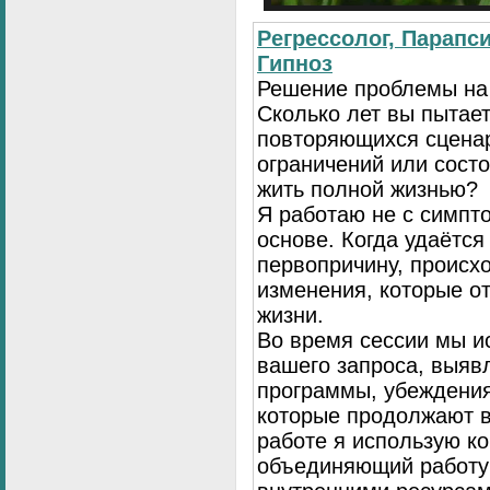
Регрессолог, Парапси
Гипноз
Решение проблемы на
Сколько лет вы пытает
повторяющихся сценар
ограничений или сост
жить полной жизнью?
Я работаю не с симпто
основе. Когда удаётся
первопричину, происх
изменения, которые о
жизни.
Во время сессии мы и
вашего запроса, выя
программы, убеждения
которые продолжают в
работе я использую к
объединяющий работу 