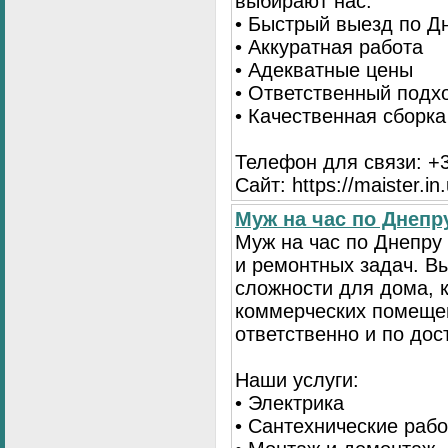
выбирают нас:
• Быстрый выезд по Д
• Аккуратная работа
• Адекватные цены
• Ответственный подх
• Качественная сборк
Телефон для связи: +3
Сайт: https://maister.in
Муж на час по Днеп
Муж на час по Днепр
и ремонтных задач. 
сложности для дома, 
коммерческих помещен
ответственно и по до
Наши услуги:
• Электрика
• Сантехнические раб