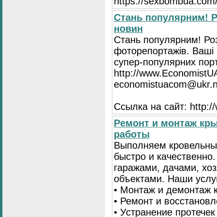
https://seхbombua.com/
Стань популярним! Р
новин
Стань популярним! Роз
фоторепортажів. Ваші 
супер-популярних порта
http://www.EconomistU
economistuacom@ukr.n
Ссылка на сайт: http:
Ремонт и монтаж кр
работы
Выполняем кровельны
быстро и качественно
гаражами, дачами, хо
объектами. Наши услу
• Монтаж и демонтаж 
• Ремонт и восстанов
• Устранение протечек