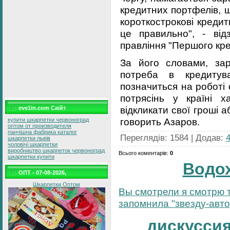
кредитних портфелів, 
короткострокові кредит
це правильно", - від
правління "Першого кре
За його словами, зар
потреба в кредитув
позначиться на роботі 
потрясінь у країні х
відкликати свої гроші 
eve1in.com Саїйт
говорить Азаров.
купити шкарпетки червоноград
оптом от производителя
панчішна фабрика каталог
Переглядів
:
1584
|
Додав
:
шкарпетки львів
чоловічі шкарпетки
виробництво шкарпеток червоноград
Всього коментарів
:
0
шкарпетки купити
Водо
ОПТ - 07-08-2026,
Шкарпетки Оптом
Вы смотрели я смотрю т
запомнила "звезду-автор
дискуссия