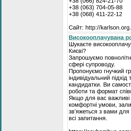
+38 (066) 824-21-70
+38 (063) 704-05-88
+38 (068) 411-22-12
Сайт: http://karlson.org
Високооплачувана ро
Шукаєте високооплачув
Києві?
Запрошуємо повнолітні
сфері супроводу.
Пропонуємо гнучкий гр
індивідуальний підхід 
кандидатки. Ви самост
роботи та формат спів
Якщо для вас важливі 
комфортні умови, зали
зв'яжеться з вами для 
всі запитання.