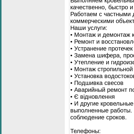
Выполняем кровельны
качественно, быстро 
Работаем с частными 
коммерческими объек
Наши услуги:
• Монтаж и демонтаж 
• Ремонт и восстанов
• Устранение протечек
• Замена шифера, пр
• Утепление и гидрои
• Монтаж стропильной
• Установка водостоко
• Подшивка свесов
• Аварийный ремонт по
• Є відновлення
• И другие кровельные
выполненные работы. 
соблюдение сроков.
Телефоны: