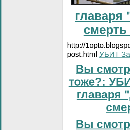
главаря 
смерть
http://1opto.blogs
post.html
УБИТ За
Вы смотр
тоже?: УБИ
главаря 
смер
Вы смотр