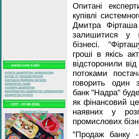
Опитані експер
купівлі системно
Дмитра Фірташа
залишитися у в
бізнесі. "Фірта
гроші в якісь ак
відсторонили від
eve1in.com Саїйт
потоками постач
купити шкарпетки червоноград
оптом от производителя
панчішна фабрика каталог
говорить один з
шкарпетки львів
чоловічі шкарпетки
банк "Надра" буд
виробництво шкарпеток червоноград
шкарпетки купити
як фінансовий це
ОПТ - 07-08-2026,
наявних у роз
Шкарпетки Оптом
промислових бізн
"Продаж банку -