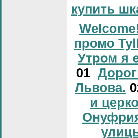
купить шк
Welcome!
промо Tyl
Утром я 
01
Дорог
Львова.
и церк
Онуфрия
улиц