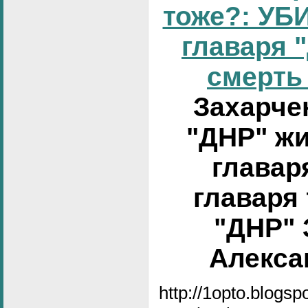
тоже?: УБИ
главаря 
смерть 
Захарчен
"ДНР" жи
главар
главаря
"ДНР" 
Алексан
http://1opto.blogs