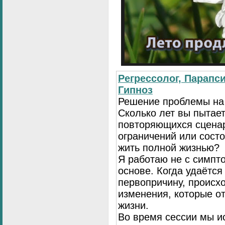
Регрессолог, Парапси
Гипноз
Решение проблемы на
Сколько лет вы пытает
повторяющихся сценар
ограничений или сост
жить полной жизнью?
Я работаю не с симпто
основе. Когда удаётся
первопричину, происх
изменения, которые о
жизни.
Во время сессии мы и