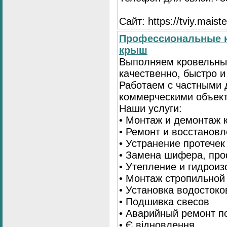
Сайт: https://tviy.maiste
Профессиональные к
крыш
Выполняем кровельны
качественно, быстро 
Работаем с частными 
коммерческими объек
Наши услуги:
• Монтаж и демонтаж 
• Ремонт и восстанов
• Устранение протечек
• Замена шифера, пр
• Утепление и гидрои
• Монтаж стропильной
• Установка водостоко
• Подшивка свесов
• Аварийный ремонт по
• Є відновлення