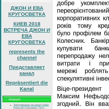
добре укомпле
ДЖОН И ЕВА
переорієнтован
КРУГОСВЕТКА
корпоративних кл
КИЕВ 2018
років тому кре
ВСТРЕЧА ДЖОН И
було профілем ба
ЕВА
Колесник. Банкі
КРУГОСВЕТКА
купувати бан
represents the
перепродажу нел
channel
витрати і при
Представляет
мережі роблять
канал
спекулятивні інвес
Repräsentiert die
Віце-президент
Kanal
Максим Нефьод
blogspot
згодний. Він вв
Загруженные на канал 1opto
Алексей Сергеевич Титу...