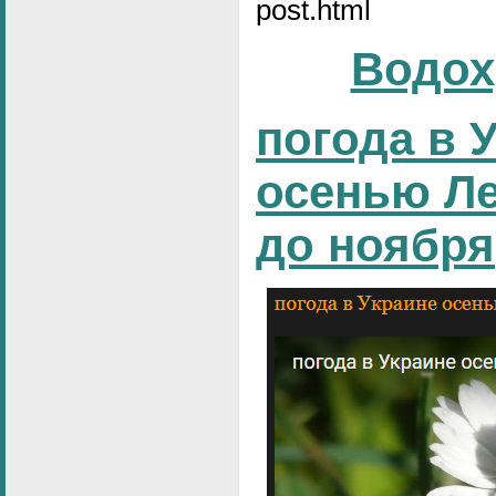
post.html
Водох
погода в 
осенью Ле
до ноября