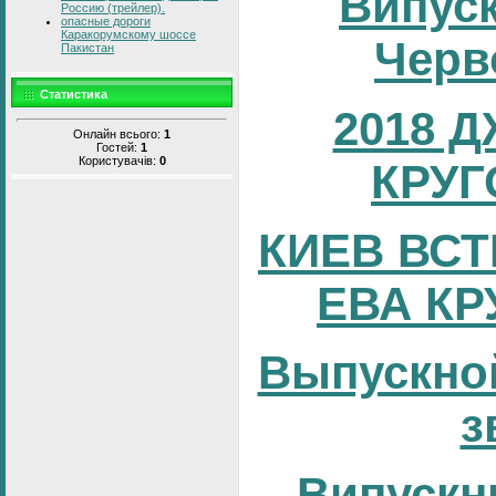
Випуск
Россию (трейлер).
опасные дороги
Каракорумскому шоссе
Черв
Пакистан
Статистика
2018 
Онлайн всього:
1
Гостей:
1
Користувачів:
0
КРУГ
КИЕВ ВСТ
ЕВА КР
Выпускно
з
Випускни