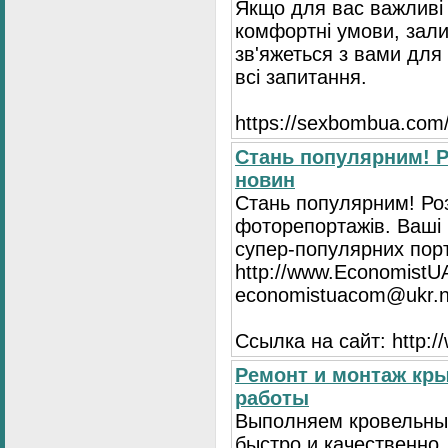
Якщо для вас важливі 
комфортні умови, зали
зв'яжеться з вами для 
всі запитання.
https://seхbombua.com/
Стань популярним! Р
новин
Стань популярним! Роз
фоторепортажів. Ваші 
супер-популярних порта
http://www.EconomistU
economistuacom@ukr.n
Ссылка на сайт: http:
Ремонт и монтаж кр
работы
Выполняем кровельны
быстро и качественно