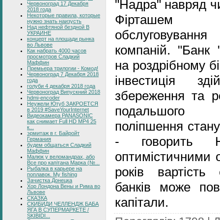
"Надра" навряд ч
Червоноград 17 Декабря
2018 года
Некоторые правила, которые
Фірташем 
нужно знать наизусть
Над нефтяной бездной В
обслуговуванн
УКРАИНЕ
концерт на площади рынка
во Львове
компаній. "Банк 
Как набрать 4000 часов
просмотров Сладкий
на роздрібному бі
Маффин
Премьера трилогии - Комод!
Червоноград 7 Декабря 2018
інвестиція зд
года
голуби 4 декабря 2018 года
збереження та р
Червоноград Випускний 2018
hdmi-encoder
Неужели Ютуб ЗАКРОЕТСЯ
подальшого п
в 2019 #SaveYourInternet
Видеокамера PANASONIC
как снимает Full HD MP4 25
поліпшення стану
к...
эрмитаж в г. Байройт
- говорить 
Германия
будем общаться Сладкий
Маффин
оптимістичними о
Малюк у веломандрах, або
Все про капітана Марка (№...
років вартість 
Рыбалка в карьере на
поплавок. My fishing
Зачистка Донецка
банків може пов
Хор Лондона Вены и Рима во
Львове
СКАЗКА
капітали.
СКИБИДИ ЧЕЛЛЕНДЖ БАБА
ЯГА В СУПЕРМАРКЕТЕ /
SKIBIDI...