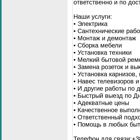
ответственно и по до
Наши услуги:
• Электрика
• Сантехнические раб
• Монтаж и демонтаж
• Сборка мебели
• Установка техники
• Мелкий бытовой рем
• Замена розеток и в
• Установка карнизов,
• Навес телевизоров 
• И другие работы по
• Быстрый выезд по Д
• Адекватные цены
• Качественное выпол
• Ответственный подх
• Помощь в любых бы
Телефон для связи:+38