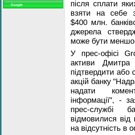
після сплати яки
Google
взяти на себе з
$400 млн. банківс
джерела стверд
може бути меншою
У прес-офісі G
активи Дмитра 
підтвердити або с
акцій банку "Над
надати комен
інформації", - з
прес-службі б
відмовилися від 
на відсутність в о