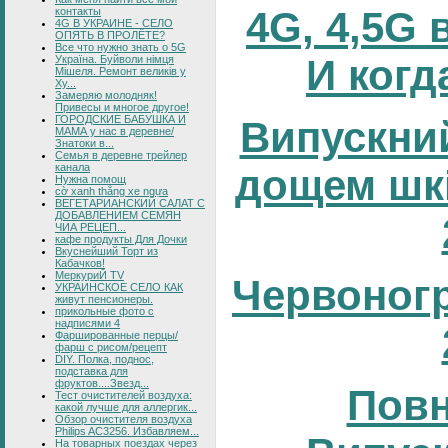
4G, 4,5G 
контакты
4G В УКРАИНЕ - СЕЛО
ОПЯТЬ В ПРОЛЁТЕ?
Все что нужно знать о 5G
И когд
Україна. Буйволи німця
Мішеля. Ремонт великів у
Ху...
Замеряю молодняк!
Привесы и многое другое!
ГОРОДСКИЕ БАБУШКА И
Випускний
МАМА у нас в деревне/
Знатоки в...
Семья в деревне трейлер
канала
дощем шк
Нужна помощ
cờ xanh thắng xe ngựa
ВЕГЕТАРИАНСКИЙ САЛАТ С
ДОБАВЛЕНИЕМ СЕМЯН
ЧИА РЕЦЕП...
кафе продукты Для Дочки
Вкуснейший Торт из
Кабачков!
МеркуриЙ TV
Червоног
УКРАИНСКОЕ СЕЛО КАК
живут пенсионеры.
прикольные фото с
надписями 4
Фаршированные перцы/
фарш с рисом/рецепт
DIY. Полка, поднос,
подставка для
фруктов....Звезд...
Повн
Тест очистителей воздуха:
какой лучше для аллергик...
Обзор очистителя воздуха
Philips AC3256. Избавляем...
На товарных поездах через