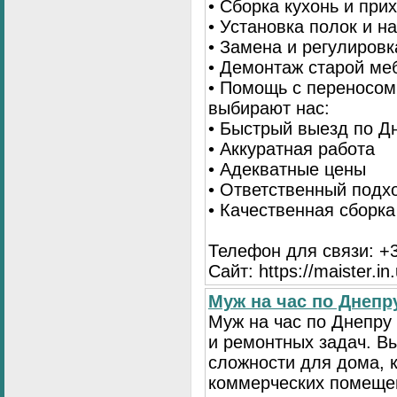
• Сборка кухонь и при
• Установка полок и н
• Замена и регулиров
• Демонтаж старой ме
• Помощь с переносом
выбирают нас:
• Быстрый выезд по Д
• Аккуратная работа
• Адекватные цены
• Ответственный подх
• Качественная сборк
Телефон для связи: +3
Сайт: https://maister.in
Муж на час по Днеп
Муж на час по Днепр
и ремонтных задач. 
сложности для дома, 
коммерческих помещен