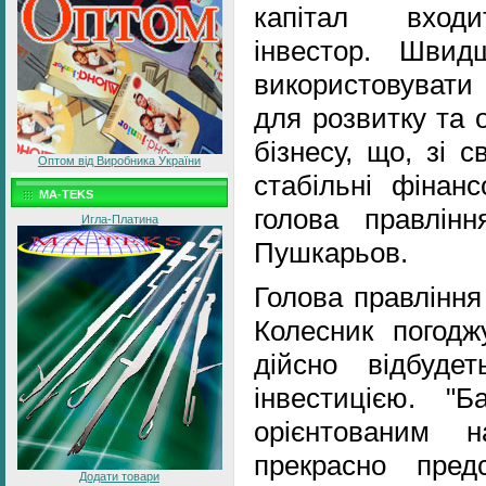
капітал входи
інвестор. Шви
використовувати
для розвитку та 
бізнесу, що, зі с
Оптом від Виробника України
стабільні фінанс
MA-TEKS
голова правлін
Игла-Платина
Пушкарьов.
Голова правління
Колесник погодж
дійсно відбуде
інвестицією. "
орієнтованим н
прекрасно пред
Додати товари