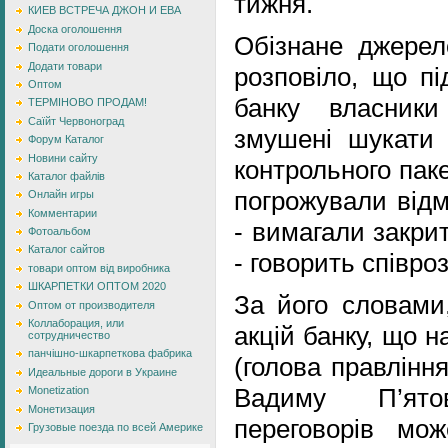
тижня.
КИЕВ ВСТРЕЧА ДЖОН И ЕВА
Доска оголошення
Обізнане джерело
Подати оголошення
Додати товари
розповіло, що пі
Оптом
банку власник
ТЕРМІНОВО ПРОДАМ!
Саїйт Червоноград
змушені шукати 
Форум Каталог
Новини сайту
контрольного паке
Каталог файлів
погрожували відм
Онлайн игры
Комментарии
- вимагали закрит
Фотоальбом
Каталог сайтов
- говорить співро
товари оптом від виробника
ШКАРПЕТКИ ОПТОМ 2020
За його словами,
Оптом от производителя
Коллаборация, или
акцій банку, що н
сотрудничество
панчішно-шкарпеткова фабрика
(голова правління
Идеальные дороги в Украине
Вадиму П’ято
Monetization
Монетизация
переговорів мо
Грузовые поезда по всей Америке