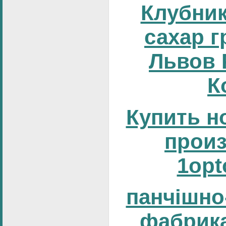
Клубник
сахар г
Львов 
К
Купить н
прои
1opt
панчішно
фабрика