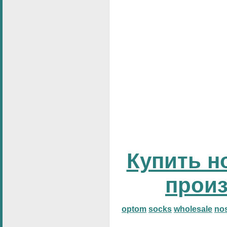
Купить н
прои
optom
socks
wholesale
no