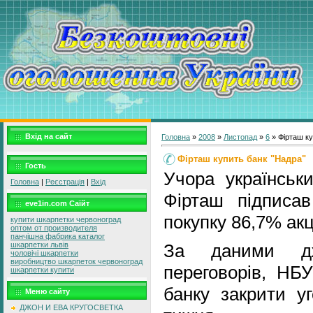
Вхід на сайт
Головна
»
2008
»
Листопад
»
6
» Фірташ ку
Фірташ купить банк "Надра"
Гость
Учора українськ
Головна
|
Реєстрація
|
Вхід
Фірташ підписа
eve1in.com Саїйт
покупку 86,7% акц
купити шкарпетки червоноград
оптом от производителя
панчішна фабрика каталог
шкарпетки львів
За даними дж
чоловічі шкарпетки
виробництво шкарпеток червоноград
переговорів, НБУ
шкарпетки купити
банку закрити уг
Меню сайту
ДЖОН И ЕВА КРУГОСВЕТКА