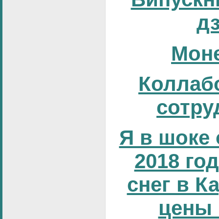
д
Мон
Коллаб
сотру
Я в шоке 
2018 год
снег в К
цены 