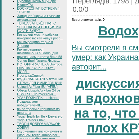
Переглядів
:
1798
|
Д
Суровая жизнь в Тундре
HistoryTVr
0.0
/
0
ВОСКРЕСНАЯ ВСТРЕЧА 4
11 2018г
Западная Украина глазами
Всього коментарів
:
0
американца
ТЫКВА ЗАПЕЧЁННАЯ С
Водох
ЧЕСНОКОМ И СПЕЦИЯМИ
ГОСТИ БУДУТ...
Крымский мост и рабская
покорность: как живут росс...
Как выращивают рис в
Вы смотрели я см
Японии
Как выращивают
шампиньоны в Голландии
умер: как Украина
приглашаем в гости Леха 58
Супер Бро! Галина Яковл...
авторит...
ИСТОРИЯ УСПЕХА Виктора
Оношко. КАК в 21 стать
МИЛЛ...
ПрогулкаСпапой
дискусси
КУДА СВАЛИТЬ?! 5 ЛУЧШИХ
СТРАН ДЛЯ ИММИГРАЦИИ!
Ubiquiti AirFiber 5U (AF5U)
Обзор Ubiquiti AirFiber 24 от
и вдохно
UBNT.SU (на русском)...
УРА ! РОЗЫГРЫШ! Итоги !
Поздравляем
победителей!!!...
на то, что
Филе трески с гарниром из
шпината
Yoga Health for life - Beware of
Yoga Trainers hav...
плох К
ТВОРИ ДОБРО! МАРАФОН
ДОБРА!
Вкуснейший мясной рулет в
слоёном тесте Jumbo por...
Как меня найти все мои