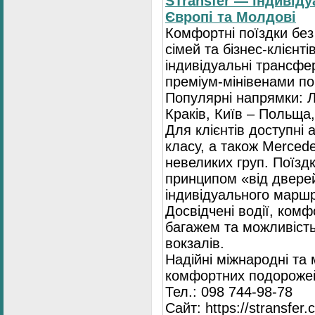
STransfer — індивіду
Європі та Молдові
Комфортні поїздки без
сімей та бізнес-клієнті
індивідуальні трансфе
преміум-мінівенами по 
Популярні напрямки: Л
Краків, Київ – Польща,
Для клієнтів доступні
класу, а також Mercede
невеликих груп. Поїзд
принципом «від двере
індивідуального маршр
Досвідчені водії, комф
багажем та можливість
вокзалів.
Надійні міжнародні та
комфортних подорожей
Тел.: 098 744-98-78
Сайт: https://stransfer.