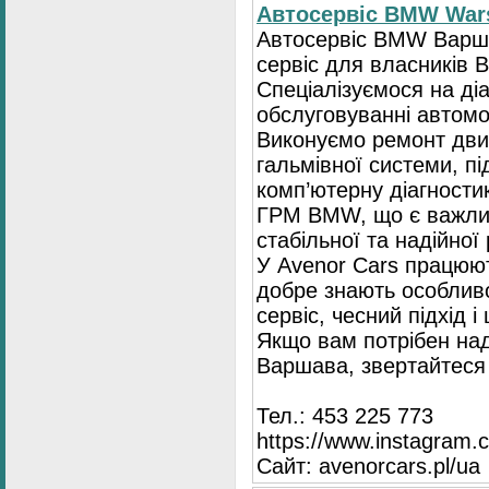
Автосервіс BMW War
Автосервіс BMW Варша
сервіс для власників 
Спеціалізуємося на діа
обслуговуванні автомо
Виконуємо ремонт двиг
гальмівної системи, пі
комп’ютерну діагностик
ГРМ BMW, що є важли
стабільної та надійної
У Avenor Cars працюют
добре знають особлив
сервіс, чесний підхід 
Якщо вам потрібен на
Варшава, звертайтеся 
Тел.: 453 225 773
https://www.instagram.
Сайт: avenorcars.pl/ua