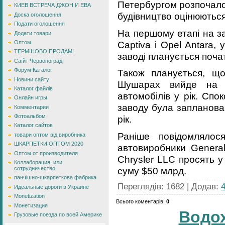
Петербургом розпочалос
КИЕВ ВСТРЕЧА ДЖОН И ЕВА
будівництво оцінюються
Доска оголошення
Подати оголошення
На першому етапі на з
Додати товари
Captіva і Opel Antara,
Оптом
ТЕРМІНОВО ПРОДАМ!
заводі планується поча
Саїйт Червоноград
Форум Каталог
Також планується, щ
Новини сайту
Шушарах вийде на п
Каталог файлів
автомобілів у рік. Спо
Онлайн игры
заводу була запланован
Комментарии
Фотоальбом
рік.
Каталог сайтов
Раніше повідомлялос
товари оптом від виробника
ШКАРПЕТКИ ОПТОМ 2020
автовиробники General
Оптом от производителя
Chrysler LLC просять 
Коллаборация, или
суму $50 млрд.
сотрудничество
панчішно-шкарпеткова фабрика
Переглядів
:
1682
|
Додав
:
Идеальные дороги в Украине
Monetization
Всього коментарів
:
0
Монетизация
Водо
Грузовые поезда по всей Америке