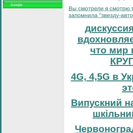
Google
Вы смотрели я смотрю т
запомнила "звезду-автор
дискуссия
вдохновляе
что мир 
КРУ
4G, 4,5G в У
эт
Випускний н
шкільни
Червоногра