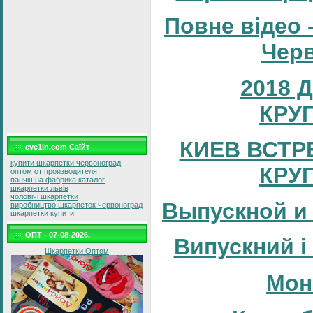
Повне відео 
Черв
2018 
КРУ
КИЕВ ВСТР
eve1in.com Саїйт
купити шкарпетки червоноград
КРУ
оптом от производителя
панчішна фабрика каталог
шкарпетки львів
чоловічі шкарпетки
Выпускной и
виробництво шкарпеток червоноград
шкарпетки купити
ОПТ - 07-08-2026,
Випускний і
Шкарпетки Оптом
Мон