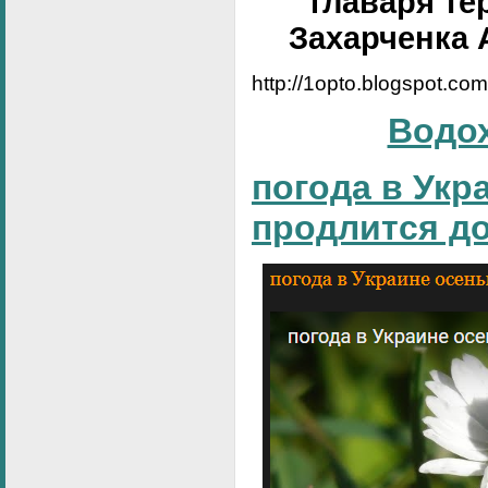
главаря те
Захарченка 
http://1opto.blogspot.co
Водо
погода в Укр
продлится д