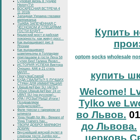
Суровая жизнь в Тундре
HistoryTVr
ВОСКРЕСНАЯ ВСТРЕЧА 4
11 2018г
Западная Украина глазами
американца
ТЫКВА ЗАПЕЧЁННАЯ С
ЧЕСНОКОМ И СПЕЦИЯМИ
Купить н
ГОСТИ БУДУТ...
Крымский мост и рабская
покорность: как живут росс...
прои
Как выращивают рис в
Японии
Как выращивают
шампиньоны в Голландии
optom
socks
wholesale
no
приглашаем в гости Леха 58
Супер Бро! Галина Яковл...
ИСТОРИЯ УСПЕХА Виктора
Оношко. КАК в 21 стать
купить ш
МИЛЛ...
ПрогулкаСпапой
КУДА СВАЛИТЬ?! 5 ЛУЧШИХ
СТРАН ДЛЯ ИММИГРАЦИИ!
Ubiquiti AirFiber 5U (AF5U)
Welcome! Lv
Обзор Ubiquiti AirFiber 24 от
UBNT.SU (на русском)...
УРА ! РОЗЫГРЫШ! Итоги !
Tylko we Lw
Поздравляем
победителей!!!...
Филе трески с гарниром из
во Львов.
0
шпината
Yoga Health for life - Beware of
Yoga Trainers hav...
до Львова.
ТВОРИ ДОБРО! МАРАФОН
ДОБРА!
Вкуснейший мясной рулет в
церковь С
слоёном тесте Jumbo por...
Как меня найти все мои