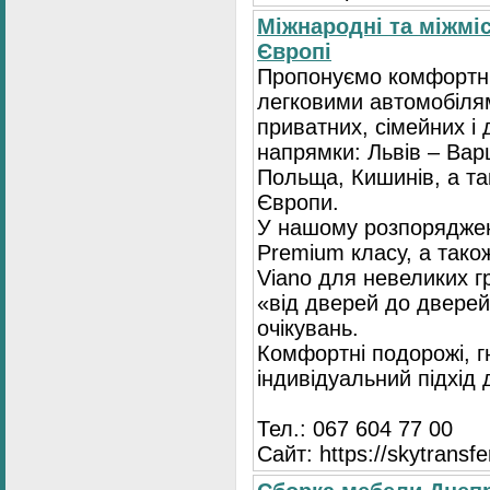
Міжнародні та міжміс
Європі
Пропонуємо комфортні
легковими автомобіля
приватних, сімейних і 
напрямки: Львів – Варш
Польща, Кишинів, а так
Європи.
У нашому розпоряджен
Premium класу, а тако
Viano для невеликих 
«від дверей до дверей
очікувань.
Комфортні подорожі, г
індивідуальний підхід
Тел.: 067 604 77 00
Сайт: https://skytransf