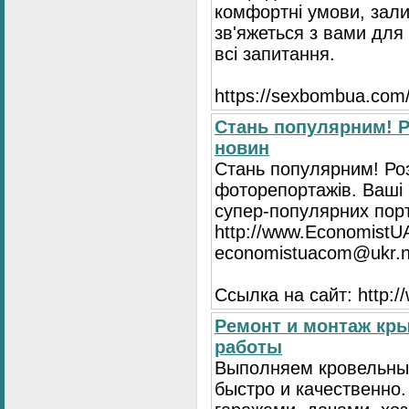
комфортні умови, зали
зв'яжеться з вами для 
всі запитання.
https://seхbombua.com/
Стань популярним! Р
новин
Стань популярним! Роз
фоторепортажів. Ваші 
супер-популярних порта
http://www.EconomistU
economistuacom@ukr.n
Ссылка на сайт: http:
Ремонт и монтаж кр
работы
Выполняем кровельны
быстро и качественно