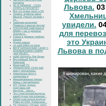
контакты
Львова.
0
4G В УКРАИНЕ - СЕЛО
ОПЯТЬ В ПРОЛЁТЕ?
Все что нужно знать о 5G
Хмельниц
Україна. Буйволи німця
Мішеля. Ремонт великів у
Ху...
увидели.
0
Замеряю молодняк!
Привесы и многое другое!
ГОРОДСКИЕ БАБУШКА И
для перевоз
МАМА у нас в деревне/
Знатоки в...
Семья в деревне трейлер
это Украи
канала
Нужна помощ
cờ xanh thắng xe ngựa
ВЕГЕТАРИАНСКИЙ САЛАТ С
Львова в по
ДОБАВЛЕНИЕМ СЕМЯН
ЧИА РЕЦЕП...
кафе продукты Для Дочки
Вкуснейший Торт из
Кабачков!
МеркуриЙ TV
УКРАИНСКОЕ СЕЛО КАК
живут пенсионеры.
прикольные фото с
надписями 4
Фаршированные перцы/
фарш с рисом/рецепт
DIY. Полка, поднос,
подставка для
фруктов....Звезд...
Тест очистителей воздуха:
какой лучше для аллергик...
Обзор очистителя воздуха
Philips AC3256. Избавляем...
На товарных поездах через