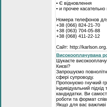
• Є відновлення
• и прочее касательно
Номера телефонов для
+38 (066) 824-21-70
+38 (063) 704-05-88
+38 (068) 411-22-12
Сайт: http://karlson.org
Високооплачувана ро
Шукаєте високооплачув
Києві?
Запрошуємо повнолітні
сфері супроводу.
Пропонуємо гнучкий гр
індивідуальний підхід 
кандидатки. Ви самост
роботи та формат спів
Якщо для вас важливі 