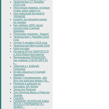
Червоноград 17 Декабря
2018 года
Некоторые правила, которые
нужно знать наизусть
Над нефтяной бездной В
УКРАИНЕ
концерт на площади рынка
во Львове
Как набрать 4000 часов
просмотров Сладкий
Маффин
Премьера трилогии - Комод!
Червоноград 7 Декабря 2018
года
голуби 4 декабря 2018 года
Червоноград Випускний 2018
hdmi-encoder
Неужели Ютуб ЗАКРОЕТСЯ
в 2019 #SaveYourInternet
Видеокамера PANASONIC
как снимает Full HD MP4 25
к...
эрмитаж в г. Байройт
Германия
будем общаться Сладкий
Маффин
Малюк у веломандрах, або
Все про капітана Марка (№...
Рыбалка в карьере на
поплавок. My fishing
Зачистка Донецка
Хор Лондона Вены и Рима во
Львове
СКАЗКА
СКИБИДИ ЧЕЛЛЕНДЖ БАБА
ЯГА В СУПЕРМАРКЕТЕ /
SKIBIDI...