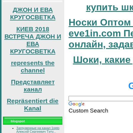
купить ш
ДЖОН И ЕВА
КРУГОСВЕТКА
Носки Оптом 
КИЕВ 2018
eve1in.com П
ВСТРЕЧА ДЖОН И
онлайн, зада
ЕВА
КРУГОСВЕТКА
Шоки, какие
represents the
channel
Представляет
канал
Repräsentiert die
Kanal
Custom Search
blogspot
Загруженные на канал 1opto
Алексей Сергеевич Титу...