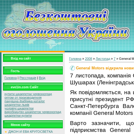
Вхід на сайт
Головна
»
2008
»
Листопад
»
7
» General M
General Motors відкрила нови
Гость
7 листопада, компанія 
Головна
|
Реєстрація
|
Вхід
Шушарах (Ленінградськ
eve1in.com Саїйт
Як повідомляється, на 
купити шкарпетки червоноград
оптом от производителя
присутні президент Р
панчішна фабрика каталог
Санкт-Петербурга Вал
шкарпетки львів
чоловічі шкарпетки
компанії General Motor
виробництво шкарпеток червоноград
шкарпетки купити
Варто зазначити, що
Меню сайту
підприємства General
ДЖОН И ЕВА КРУГОСВЕТКА