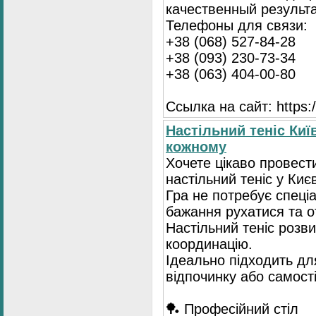
качественный результа
Телефоны для связи:
+38 (068) 527-84-28
+38 (093) 230-73-34
+38 (063) 404-00-80
Ссылка на сайт: https://
Настільний теніс Киї
кожному
Хочете цікаво провест
настільний теніс у Києв
Гра не потребує спеці
бажання рухатися та 
Настільний теніс розв
координацію.
Ідеально підходить для
відпочинку або самост
🏓 Професійний стіл