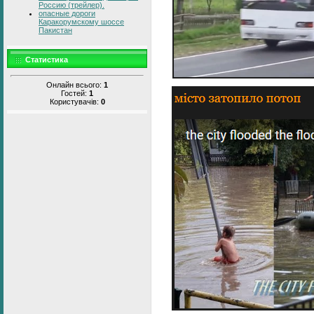
Россию (трейлер).
опасные дороги
Каракорумскому шоссе
Пакистан
Статистика
Онлайн всього:
1
Гостей:
1
Користувачів:
0