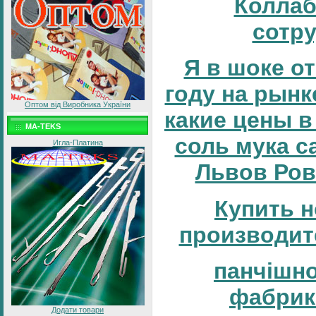
Коллаб
сотр
Я в шоке от
году на рынке
Оптом від Виробника України
какие цены в
MA-TEKS
соль мука с
Игла-Платина
Львов Ров
Купить н
производит
панчішн
фабрик
Додати товари