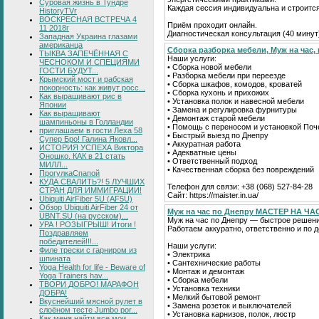
Суровая жизнь в Тундре
Каждая сессия индивидуальна и строитс
HistoryTVr
ВОСКРЕСНАЯ ВСТРЕЧА 4
Приём проходит онлайн.
11 2018г
Диагностическая консультация (40 минут
Западная Украина глазами
американца
Сборка разборка мебели, Муж на час, 
ТЫКВА ЗАПЕЧЁННАЯ С
Наши услуги:
ЧЕСНОКОМ И СПЕЦИЯМИ
• Сборка новой мебели
ГОСТИ БУДУТ...
• Разборка мебели при переезде
Крымский мост и рабская
• Сборка шкафов, комодов, кроватей
покорность: как живут росс...
• Сборка кухонь и прихожих
Как выращивают рис в
• Установка полок и навесной мебели
Японии
• Замена и регулировка фурнитуры
Как выращивают
• Демонтаж старой мебели
шампиньоны в Голландии
• Помощь с переносом и установкой Поч
приглашаем в гости Леха 58
• Быстрый выезд по Днепру
Супер Бро! Галина Яковл...
• Аккуратная работа
ИСТОРИЯ УСПЕХА Виктора
• Адекватные цены
Оношко. КАК в 21 стать
• Ответственный подход
МИЛЛ...
• Качественная сборка без повреждений
ПрогулкаСпапой
КУДА СВАЛИТЬ?! 5 ЛУЧШИХ
Телефон для связи: +38 (068) 527-84-28
СТРАН ДЛЯ ИММИГРАЦИИ!
Сайт: https://maister.in.ua/
Ubiquiti AirFiber 5U (AF5U)
Обзор Ubiquiti AirFiber 24 от
Муж на час по Днепру МАСТЕР НА ЧА
UBNT.SU (на русском)...
Муж на час по Днепру — быстрое решени
УРА ! РОЗЫГРЫШ! Итоги !
Работаем аккуратно, ответственно и по 
Поздравляем
победителей!!!...
Наши услуги:
Филе трески с гарниром из
• Электрика
шпината
• Сантехнические работы
Yoga Health for life - Beware of
• Монтаж и демонтаж
Yoga Trainers hav...
• Сборка мебели
ТВОРИ ДОБРО! МАРАФОН
• Установка техники
ДОБРА!
• Мелкий бытовой ремонт
Вкуснейший мясной рулет в
• Замена розеток и выключателей
слоёном тесте Jumbo por...
• Установка карнизов, полок, люстр
Как меня найти все мои