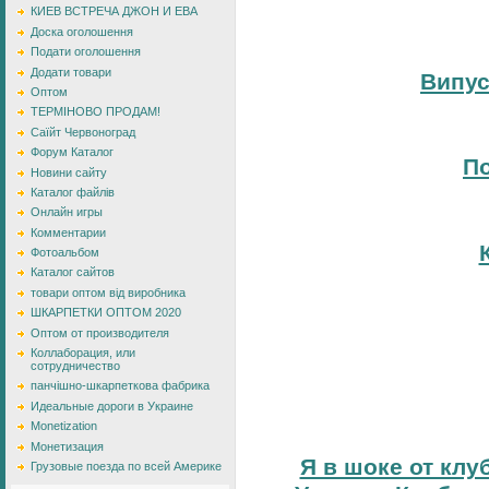
КИЕВ ВСТРЕЧА ДЖОН И ЕВА
Доска оголошення
Подати оголошення
Додати товари
Випус
Оптом
ТЕРМІНОВО ПРОДАМ!
Саїйт Червоноград
Форум Каталог
По
Новини сайту
Каталог файлів
Онлайн игры
Комментарии
Фотоальбом
Каталог сайтов
товари оптом від виробника
ШКАРПЕТКИ ОПТОМ 2020
Оптом от производителя
Коллаборация, или
сотрудничество
панчішно-шкарпеткова фабрика
Идеальные дороги в Украине
Monetization
Монетизация
Я в шоке от клу
Грузовые поезда по всей Америке