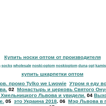
Купить носки оптом от производителя
m
socks
wholesale
noski-optom
noskioptom
duna
opt
kamis
купить шкарпетки оптом
ов. промо Tylko we Lwowie
Утром я еду в
ва.
02
Монастырь и церковь Святого Ону
 Хмельницкого Львова и увидели.
04
Выхо
е.
05
это Украина 2018
. 06
Мэр Львова в 