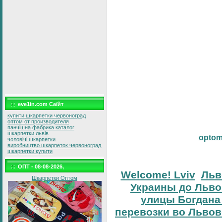
eve1in.com Саїйт
купити шкарпетки червоноград
оптом от производителя
панчішна фабрика каталог
шкарпетки львів
opto
чоловічі шкарпетки
виробництво шкарпеток червоноград
шкарпетки купити
ОПТ - 08-08-2026,
Welcome! Lviv
Льв
Шкарпетки Оптом
Украины до Льво
улицы Богдана
перевозки во Львов