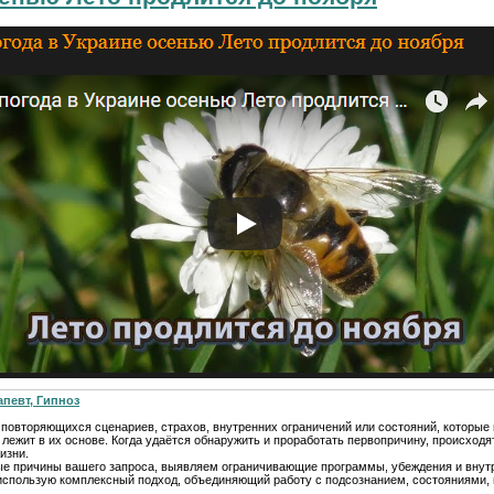
апевт, Гипноз
т повторяющихся сценариев, страхов, внутренних ограничений или состояний, которы
 лежит в их основе. Когда удаётся обнаружить и проработать первопричину, происходя
изни.
ые причины вашего запроса, выявляем ограничивающие программы, убеждения и внут
я использую комплексный подход, объединяющий работу с подсознанием, состояниями,