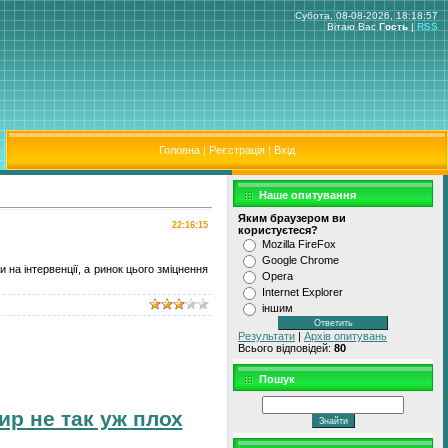
Субота, 08-08-2026, 18:18:57
Вітаю Вас
Гость
|
RSS
Головна
|
Реєстрація
|
Вхід
Наше опитування
Яким браузером ви
22:16:15
користуєтеся?
Mozilla FireFox
Google Chrome
и на інтервенції, а ринок цього зміцнення
Opera
Internet Explorer
іншим
Результати
|
Архів опитувань
Всього відповідей:
80
Пошук
ир не так уж плох