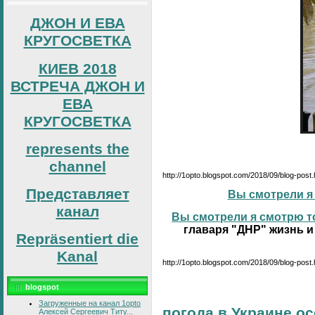
ДЖОН И ЕВА
КРУГОСВЕТКА
КИЕВ 2018
ВСТРЕЧА ДЖОН И
ЕВА
КРУГОСВЕТКА
represents the
channel
http://1opto.blogspot.com/2018/09/blog-post
Представляет
Вы смотрели я 
канал
Вы смотрели я смотрю то
главаря "ДНР" жизнь и
Repräsentiert die
Kanal
http://1opto.blogspot.com/2018/09/blog-post.
blogspot
Загруженные на канал 1opto
погода в Украине о
Алексей Сергеевич Титу...