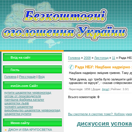
Вхід на сайт
Головна
»
2008
»
Листопад
»
11
» Рада НБУ
Рада НБУ: Нацбанк надмірно
Гость
Нацбанк надмірно зміцнив гривню. Таку д
Головна
|
Реєстрація
|
Вхід
"Моя думка, що треба було залишити цей ку
однаково не відчув", - сказав співрозмов
eve1in.com Саїйт
Переглядів
:
1658
|
Додав
:
4grad
|
Рейтинг
:
3.0
/
1
купити шкарпетки червоноград
оптом от производителя
Всього коментарів
:
0
панчішна фабрика каталог
шкарпетки львів
чоловічі шкарпетки
виробництво шкарпеток червоноград
шкарпетки купити
Вы смотрели я смотрю тоже?: Кобзон умер:
дискуссия успока
Меню сайту
ДЖОН И ЕВА КРУГОСВЕТКА