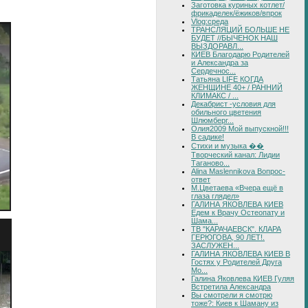
Заготовка куриных котлет/
фрикаделек/ёжиков/впрок
Vlog:среда
ТРАНСЛЯЦИЙ БОЛЬШЕ НЕ
БУДЕТ //БЫЧЕНОК НАШ
ВЫЗДОРАВЛ...
КИЕВ Благодарю Родителей
и Александра за
Сердечнос...
Татьяна LIFE КОГДА
ЖЕНЩИНЕ 40+ / РАННИЙ
КЛИМАКС / ...
Декабрист -условия для
обильного цветения
Шлюмберг...
Олия2009 Мой выпускной!!!
В садике!
Стихи и музыка ��
Творческий канал: Лидии
Таганово...
Alina Maslennikova Вопрос-
ответ
М.Цветаева «Вчера ещё в
глаза глядел»
ГАЛИНА ЯКОВЛЕВА КИЕВ
Едем к Врачу Остеопату и
Шама...
ТВ "КАРАЧАЕВСК". КЛАРА
ГЕРЮГОВА, 90 ЛЕТ!.
ЗАСЛУЖЕН...
ГАЛИНА ЯКОВЛЕВА КИЕВ В
Гостях у Родителей Друга
Мо...
Галина Яковлева КИЕВ Гуляя
Встретила Александра
Вы смотрели я смотрю
тоже?: Киев к Шаману из