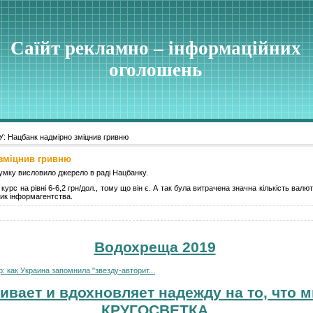
Саїйт рекламно – інформаційних
оголошень
: Нацбанк надмірно зміцнив гривню
 зміцнив гривню
умку висловило джерело в раді Нацбанку.
рс на рівні 6-6,2 грн/дол., тому що він є. А так була витрачена значна кількість валют
ник інформагентства.
Водохреща 2019
 как Украина запомнила "звезду-авторит...
ивает и вдохновляет надежду на то, что м
КРУГОСВЕТКА