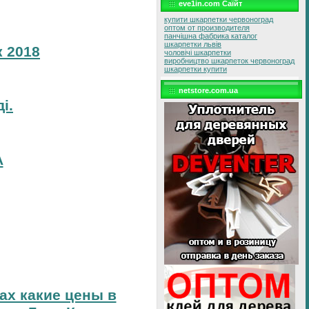
eve1in.com Саїйт
купити шкарпетки червоноград
оптом от производителя
панчішна фабрика каталог
шкарпетки львів
 2018
чоловічі шкарпетки
виробництво шкарпеток червоноград
шкарпетки купити
netstore.com.ua
і.
А
тах какие цены в