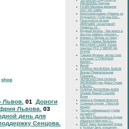
ЯКОВЛЕВА Покупки
FILMS Матрица времени
2017 HD 1080p
Короткометражка «Парень из
будущего» | Озвучка Dee...
Пользуются ли мои
ДЕВУШКИ, косметикой?
Приветы.16...
Мудрый Китаец - Как много и
быстро набрать просмот...
Клюква с Мёдом на Зиму
Рецепт Галина Яковлева
ВКУСНЫЙ САЛАТ Обзор
покупок ЧТО У МЕНЯ НА
КУХНЕ
Тамара Мурина, автор слов
и музыки "СТРАННЫЙ
МАЛЬЧ...
lifecell
ГАЛИНА ЯКОВЛЕВА ЛЬВОВ
Вокзал Привокзальная
Площадь...
ЧЕРВОНОГРАД ГАЛИНА
shop
ЯКОВЛЕВА уже Дома Стрим
в Воскр...
ГАЛИНА ЯКОВЛЕВА КИЕВ
Уезжаю Домой Спасибо
Всем
о Львов.
01
Дороги
дороги в Украине Красота
Соленые грузди . Простой
рецепт
фрия Львова.
03
"Когда собираешься утром
на работу"
дной день для
Life Alina Maslennikova будем
общаться blog post 3...
поддержку Сенцова.
ВЛОГ Кики Челлендж!!! Едем
в Троицк! День рождения...