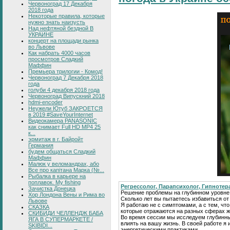
Червоноград 17 Декабря
2018 года
Некоторые правила, которые
нужно знать наизусть
Над нефтяной бездной В
УКРАИНЕ
концерт на площади рынка
во Львове
Как набрать 4000 часов
просмотров Сладкий
Маффин
Премьера трилогии - Комод!
Червоноград 7 Декабря 2018
года
голуби 4 декабря 2018 года
Червоноград Випускний 2018
hdmi-encoder
Неужели Ютуб ЗАКРОЕТСЯ
в 2019 #SaveYourInternet
Видеокамера PANASONIC
как снимает Full HD MP4 25
к...
эрмитаж в г. Байройт
Германия
будем общаться Сладкий
Маффин
Малюк у веломандрах, або
Все про капітана Марка (№...
Рыбалка в карьере на
поплавок. My fishing
Регрессолог, Парапсихолог, Гипнотер
Зачистка Донецка
Решение проблемы на глубинном уровне
Хор Лондона Вены и Рима во
Сколько лет вы пытаетесь избавиться о
Львове
Я работаю не с симптомами, а с тем, что
СКАЗКА
которые отражаются на разных сферах ж
СКИБИДИ ЧЕЛЛЕНДЖ БАБА
Во время сессии мы исследуем глубинн
ЯГА В СУПЕРМАРКЕТЕ /
влиять на вашу жизнь. В своей работе 
SKIBIDI...
энергетическими практиками.