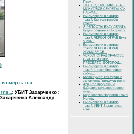
Перу ...
1000 ПОДПИСЧИКОВ ЗА 5
МИНУТ/ВСЕ СЕКРЕТЫ КАК
НАБРАТ...
Вы смотрели я смотрю
тоже?: Как толстолобы
клюют ...
Я РЕПОСТЫ БУДУ ДЕЛАТЬ
будем общаться blog post 2
Вы смотрели я смотрю
тоже?: ЧЕРВОНОГРАД День
знань...
Вы смотрели я смотрю
тоже?: ЧЕРВОНОГРАД
ХРАМОВЕ СВ...
ЧЕРВОНОГРАД ХРАМОВЕ
СВЯТО ЦЕРКВИ
ПРЕСВЯТОЇ БОГОРОД...
о
Вы смотрели я смотрю
тоже?: 1 сентября пошел
собир...
Кобзон умер: как Украина
запомнила "звезду-авторит...
 смерть гла...
Aziz Red прогулка на
байдарке холодное горное
озер...
ла...
: УБИТ Захарченко :
Королевство Норвегия Travel
 Захарченка Александр
Norway
Вы смотрели я смотрю
тоже?: УБИТ Захарченко :
глав...