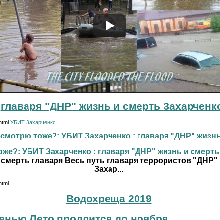
главаря "ДНР" жизнь и смерть Захарченк
.html
УБИТ Захарченко
смотрю тоже?: УБИТ Захарченко : главаря "ДНР" жизнь и
же?: УБИТ Захарченко : главаря "ДНР" жизнь и смерть г
 смерть главаря Весь путь главаря террористов "ДНР"
Захар...
html
Водохреща 2019
сенью Лето продлится до ноября