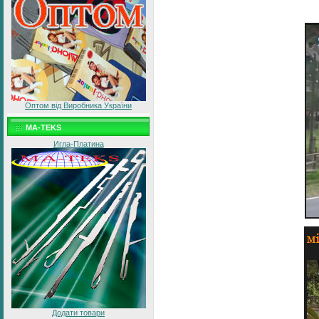
Оптом від Виробника України
MA-TEKS
Игла-Платина
Додати товари