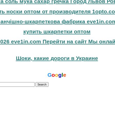
а соль мука сахар гречка Город Львов Ро
ть носки оптом от производителя 1opto.c
панчішно-шкарпеткова фабрика eve1in.co
купить шкарпетки оптом
026 eve1in.com Перейти на сайт Мы онлай
Шоки, какие дороги в Украине
G
o
o
g
l
e