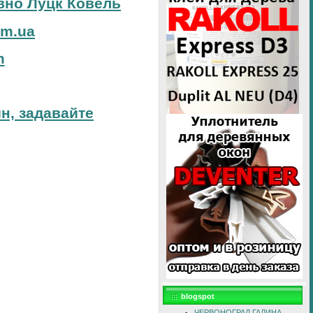
вно Луцк Ковель
om.ua
m
н, задавайте
blogspot
ЧЕРВОНОГРАД ГАЛИНА