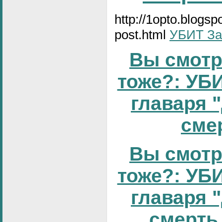
http://1opto.blogs
post.html
УБИТ За
Вы смотр
тоже?: УБИ
главаря 
смер
Вы смотр
тоже?: УБИ
главаря 
смерть 