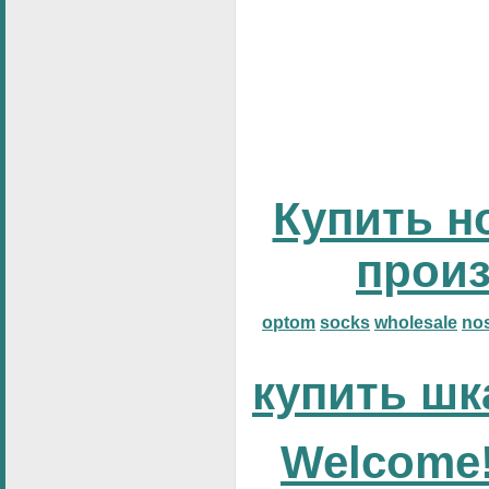
Купить н
прои
optom
socks
wholesale
no
купить шк
Welcome!