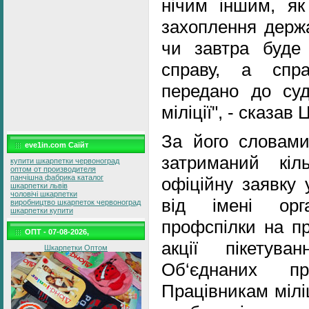
нічим іншим, як
захоплення держа
чи завтра буде
справу, а спр
передано до суд
міліції", - сказав 
За його словами,
eve1in.com Саїйт
затриманий кі
купити шкарпетки червоноград
оптом от производителя
панчішна фабрика каталог
офіційну заявку 
шкарпетки львів
чоловічі шкарпетки
від імені орга
виробництво шкарпеток червоноград
шкарпетки купити
профспілки на п
ОПТ - 07-08-2026,
акції пікетув
Шкарпетки Оптом
Об‘єднаних пр
Працівникам міліц