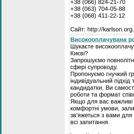
+38 (066) 824-21-70
+38 (063) 704-05-88
+38 (068) 411-22-12
Сайт: http://karlson.org
Високооплачувана ро
Шукаєте високооплачув
Києві?
Запрошуємо повнолітні
сфері супроводу.
Пропонуємо гнучкий гр
індивідуальний підхід 
кандидатки. Ви самост
роботи та формат спів
Якщо для вас важливі 
комфортні умови, зали
зв'яжеться з вами для 
всі запитання.