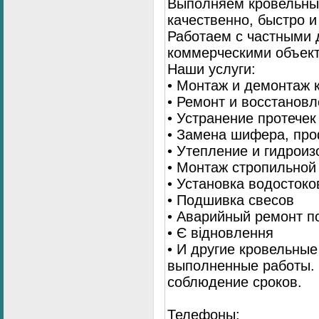
Выполняем кровельны
качественно, быстро 
Работаем с частными 
коммерческими объек
Наши услуги:
• Монтаж и демонтаж 
• Ремонт и восстанов
• Устранение протечек
• Замена шифера, пр
• Утепление и гидрои
• Монтаж стропильной
• Установка водостоко
• Подшивка свесов
• Аварийный ремонт по
• Є відновлення
• И другие кровельные
выполненные работы. 
соблюдение сроков.
Телефоны: