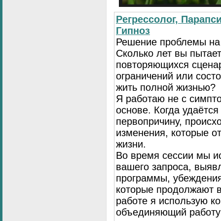
Регрессолог, Парапси
Гипноз
Решение проблемы на
Сколько лет вы пытает
повторяющихся сценар
ограничений или сост
жить полной жизнью?
Я работаю не с симпто
основе. Когда удаётся
первопричину, происх
изменения, которые о
жизни.
Во время сессии мы и
вашего запроса, выя
программы, убеждения
которые продолжают в
работе я использую к
объединяющий работу 