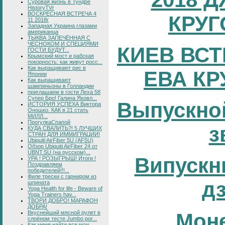
Суровая жизнь в Тундре
HistoryTVr
ВОСКРЕСНАЯ ВСТРЕЧА 4
КРУГ
11 2018г
Западная Украина глазами
американца
ТЫКВА ЗАПЕЧЁННАЯ С
ЧЕСНОКОМ И СПЕЦИЯМИ
КИЕВ ВСТ
ГОСТИ БУДУТ...
Крымский мост и рабская
покорность: как живут росс...
Как выращивают рис в
ЕВА КР
Японии
Как выращивают
шампиньоны в Голландии
приглашаем в гости Леха 58
Супер Бро! Галина Яковл...
Выпускно
ИСТОРИЯ УСПЕХА Виктора
Оношко. КАК в 21 стать
МИЛЛ...
ПрогулкаСпапой
з
КУДА СВАЛИТЬ?! 5 ЛУЧШИХ
СТРАН ДЛЯ ИММИГРАЦИИ!
Ubiquiti AirFiber 5U (AF5U)
Обзор Ubiquiti AirFiber 24 от
UBNT.SU (на русском)...
Випускни
УРА ! РОЗЫГРЫШ! Итоги !
Поздравляем
победителей!!!...
Филе трески с гарниром из
д
шпината
Yoga Health for life - Beware of
Yoga Trainers hav...
ТВОРИ ДОБРО! МАРАФОН
ДОБРА!
Вкуснейший мясной рулет в
Мон
слоёном тесте Jumbo por...
Как меня найти все мои