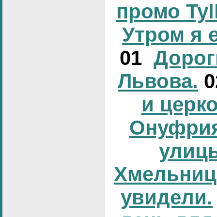
промо Tyl
Утром я 
01
Дорог
Львова.
и церк
Онуфрия
улиц
Хмельниц
увидели.