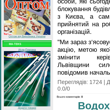
особи, які сього
блокування будів
з Києва, а са
прийнятий на роб
організацій.
Оптом від Виробника України
"Ми зараз з‘ясову
MA-TEKS
акцію, метою яко
Игла-Платина
змінити кері
Львівщини сил
повідомив начальн
Переглядів
:
1724
|
Д
0.0
/
0
Всього коментарів
:
0
Водох
Додати товари