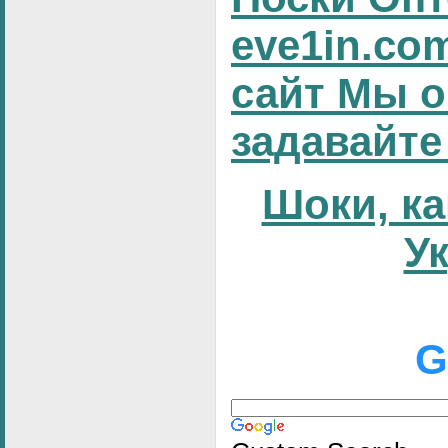
eve1in.co
сайт Мы о
задавайте
Шоки, ка
У
G