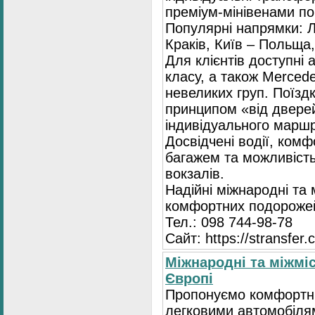
преміум-мінівенами по 
Популярні напрямки: Л
Краків, Київ – Польща,
Для клієнтів доступні
класу, а також Mercede
невеликих груп. Поїзд
принципом «від двере
індивідуального маршр
Досвідчені водії, комф
багажем та можливість
вокзалів.
Надійні міжнародні та
комфортних подорожей
Тел.: 098 744-98-78
Сайт: https://stransfer.
Міжнародні та міжміс
Європі
Пропонуємо комфортні
легковими автомобіля