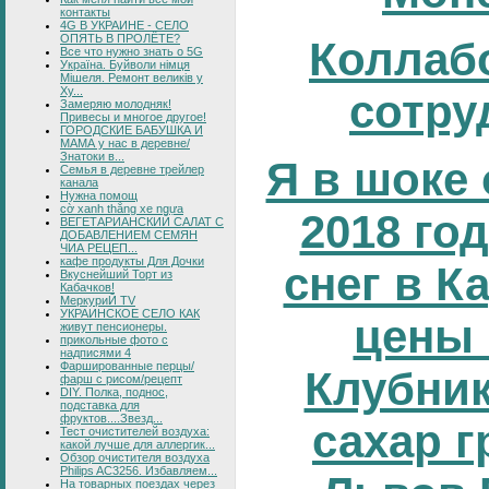
контакты
4G В УКРАИНЕ - СЕЛО
ОПЯТЬ В ПРОЛЁТЕ?
Коллаб
Все что нужно знать о 5G
Україна. Буйволи німця
Мішеля. Ремонт великів у
Ху...
сотру
Замеряю молодняк!
Привесы и многое другое!
ГОРОДСКИЕ БАБУШКА И
МАМА у нас в деревне/
Знатоки в...
Я в шоке 
Семья в деревне трейлер
канала
Нужна помощ
cờ xanh thắng xe ngựa
2018 год
ВЕГЕТАРИАНСКИЙ САЛАТ С
ДОБАВЛЕНИЕМ СЕМЯН
ЧИА РЕЦЕП...
кафе продукты Для Дочки
снег в К
Вкуснейший Торт из
Кабачков!
МеркуриЙ TV
УКРАИНСКОЕ СЕЛО КАК
цены 
живут пенсионеры.
прикольные фото с
надписями 4
Фаршированные перцы/
Клубник
фарш с рисом/рецепт
DIY. Полка, поднос,
подставка для
фруктов....Звезд...
сахар г
Тест очистителей воздуха:
какой лучше для аллергик...
Обзор очистителя воздуха
Philips AC3256. Избавляем...
На товарных поездах через