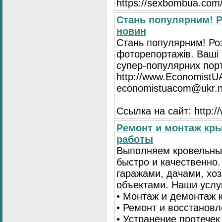
https://seхbombua.com/
Стань популярним! Р
новин
Стань популярним! Роз
фоторепортажів. Ваші 
супер-популярних порта
http://www.EconomistU
economistuacom@ukr.n
Ссылка на сайт: http:
Ремонт и монтаж кр
работы
Выполняем кровельны
быстро и качественно
гаражами, дачами, хо
объектами. Наши услу
• Монтаж и демонтаж 
• Ремонт и восстанов
• Устранение протечек