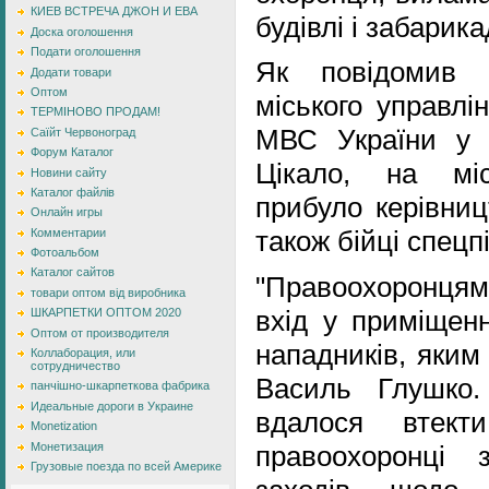
КИЕВ ВСТРЕЧА ДЖОН И ЕВА
будівлі і забарик
Доска оголошення
Подати оголошення
Як повідомив н
Додати товари
Оптом
міського управлі
ТЕРМІНОВО ПРОДАМ!
МВС України у Л
Саїйт Червоноград
Форум Каталог
Цікало, на мі
Новини сайту
Каталог файлів
прибуло керівницт
Онлайн игры
також бійці спецп
Комментарии
Фотоальбом
Каталог сайтов
"Правоохоронцям
товари оптом від виробника
вхід у приміщенн
ШКАРПЕТКИ ОПТОМ 2020
Оптом от производителя
нападників, яким
Коллаборация, или
сотрудничество
Василь Глушко
панчішно-шкарпеткова фабрика
Идеальные дороги в Украине
вдалося втек
Monetization
Монетизация
правоохоронці 
Грузовые поезда по всей Америке