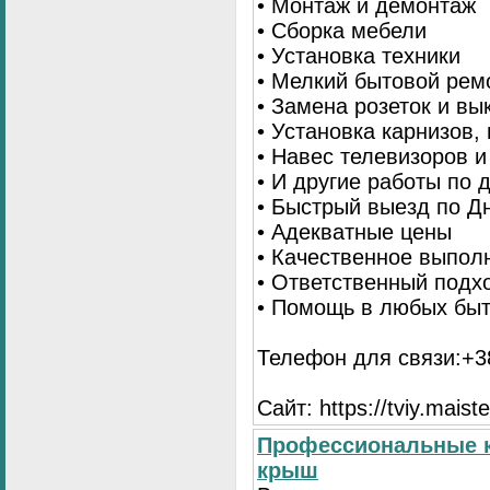
• Монтаж и демонтаж
• Сборка мебели
• Установка техники
• Мелкий бытовой рем
• Замена розеток и в
• Установка карнизов,
• Навес телевизоров 
• И другие работы по
• Быстрый выезд по Д
• Адекватные цены
• Качественное выпол
• Ответственный подх
• Помощь в любых бы
Телефон для связи:+38
Сайт: https://tviy.maiste
Профессиональные к
крыш