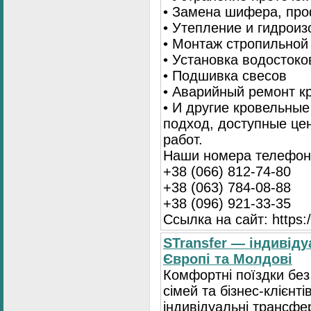
• Замена шифера, пр
• Утепление и гидрои
• Монтаж стропильной
• Установка водостоко
• Подшивка свесов
• Аварийный ремонт 
• И другие кровельны
подход, доступные це
работ.
Наши номера телефоно
+38 (066) 812-74-80
+38 (063) 784-08-88
+38 (096) 921-33-35
Ссылка на сайт: https:/
STransfer — індивіду
Європі та Молдові
Комфортні поїздки без
сімей та бізнес-клієнті
індивідуальні трансфе