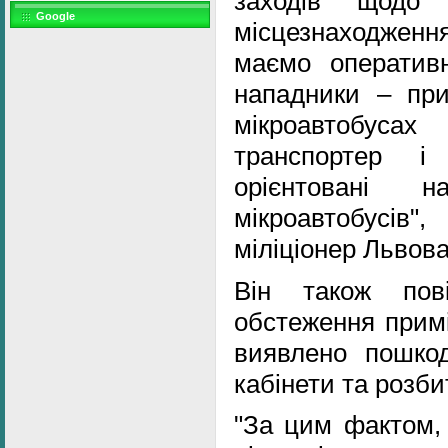
заходів щодо 
Google
місцезнаходжен
маємо оператив
нападники – пр
мікроавтобуса
транспортер і
орієнтовані 
мікроавтобусів"
міліціонер Львова
Він також пов
обстеження прим
виявлено пошкод
кабінети та розби
"За цим фактом,