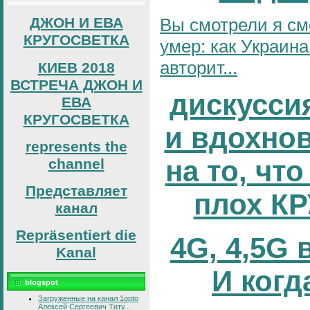
Вы смотрели я см
ДЖОН И ЕВА
КРУГОСВЕТКА
умер: как Украина
авторит...
КИЕВ 2018
ВСТРЕЧА ДЖОН И
дискусси
ЕВА
КРУГОСВЕТКА
и вдохно
represents the
на то, что
channel
Представляет
плох К
канал
Repräsentiert die
4G, 4,5G 
Kanal
И когд
blogspot
Загруженные на канал 1opto
Алексей Сергеевич Титу...