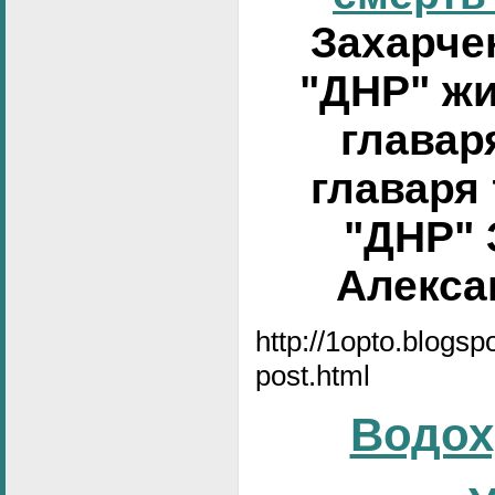
Захарчен
"ДНР" жи
главар
главаря
"ДНР" 
Алексан
http://1opto.blogs
post.html
Водох