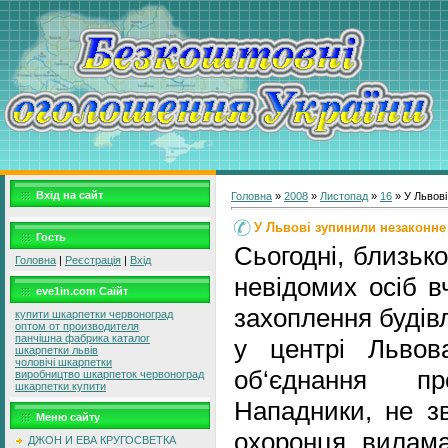
Вхід на сайт
Головна
»
2008
»
Листопад
»
16
» У Львові
У Львові зупинили незаконне
Гость
Сьогодні, близько
Головна
|
Реєстрація
|
Вхід
невідомих осіб в
eve1in.com Саїйт
захоплення будів
купити шкарпетки червоноград
оптом от производителя
панчішна фабрика каталог
у центрі Львов
шкарпетки львів
чоловічі шкарпетки
об‘єднання пр
виробництво шкарпеток червоноград
шкарпетки купити
Нападники, не з
Меню сайту
охоронця, вилама
ДЖОН И ЕВА КРУГОСВЕТКА