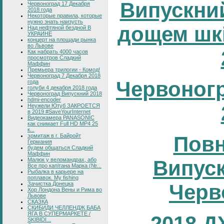
Випускний
Червоноград 17 Декабря
2018 года
Некоторые правила, которые
нужно знать наизусть
дощем шк
Над нефтяной бездной В
УКРАИНЕ
концерт на площади рынка
во Львове
Как набрать 4000 часов
просмотров Сладкий
Маффин
Премьера трилогии - Комод!
Червоноград 7 Декабря 2018
Червоног
года
голуби 4 декабря 2018 года
Червоноград Випускний 2018
hdmi-encoder
Неужели Ютуб ЗАКРОЕТСЯ
в 2019 #SaveYourInternet
Видеокамера PANASONIC
как снимает Full HD MP4 25
к...
эрмитаж в г. Байройт
Повн
Германия
будем общаться Сладкий
Маффин
Малюк у веломандрах, або
Випуск
Все про капітана Марка (№...
Рыбалка в карьере на
поплавок. My fishing
Зачистка Донецка
Черв
Хор Лондона Вены и Рима во
Львове
СКАЗКА
СКИБИДИ ЧЕЛЛЕНДЖ БАБА
ЯГА В СУПЕРМАРКЕТЕ /
2018 
SKIBIDI...