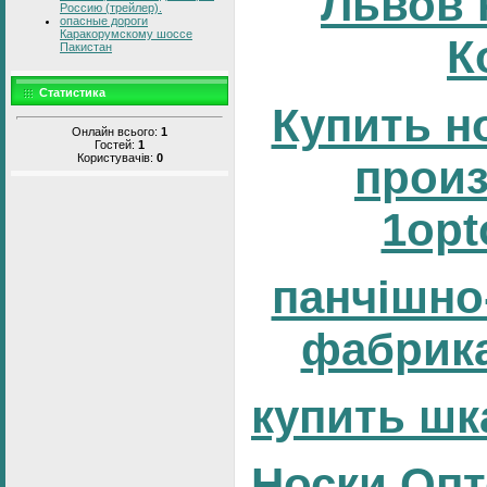
Львов 
Россию (трейлер).
опасные дороги
Каракорумскому шоссе
К
Пакистан
Статистика
Купить н
Онлайн всього:
1
Гостей:
1
Користувачів:
0
прои
1opt
панчішно
фабрика
купить шк
Носки Опт