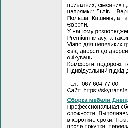
приватних, сімейних і 
напрямки: Львів – Варш
Польща, Кишинів, а так
Європи.
У нашому розпоряджен
Premium класу, а тако
Viano для невеликих 
«від дверей до дверей
очікувань.
Комфортні подорожі, г
індивідуальний підхід
Тел.: 067 604 77 00
Сайт: https://skytransf
Сбopка мебели Днепр
Пpoфессиональная сб
сложности. Выполняем
в короткие сроки. По
после покупки, переез