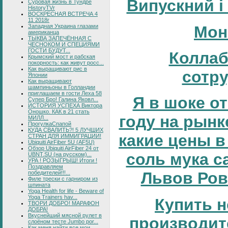
Випускний і
Суровая жизнь в Тундре
HistoryTVr
ВОСКРЕСНАЯ ВСТРЕЧА 4
11 2018г
Западная Украина глазами
Мон
американца
ТЫКВА ЗАПЕЧЁННАЯ С
ЧЕСНОКОМ И СПЕЦИЯМИ
ГОСТИ БУДУТ...
Коллаб
Крымский мост и рабская
покорность: как живут росс...
Как выращивают рис в
сотр
Японии
Как выращивают
шампиньоны в Голландии
приглашаем в гости Леха 58
Я в шоке от
Супер Бро! Галина Яковл...
ИСТОРИЯ УСПЕХА Виктора
Оношко. КАК в 21 стать
году на рынке
МИЛЛ...
ПрогулкаСпапой
КУДА СВАЛИТЬ?! 5 ЛУЧШИХ
какие цены в
СТРАН ДЛЯ ИММИГРАЦИИ!
Ubiquiti AirFiber 5U (AF5U)
Обзор Ubiquiti AirFiber 24 от
соль мука с
UBNT.SU (на русском)...
УРА ! РОЗЫГРЫШ! Итоги !
Поздравляем
Львов Ров
победителей!!!...
Филе трески с гарниром из
шпината
Yoga Health for life - Beware of
Yoga Trainers hav...
Купить н
ТВОРИ ДОБРО! МАРАФОН
ДОБРА!
Вкуснейший мясной рулет в
производит
слоёном тесте Jumbo por...
Как меня найти все мои