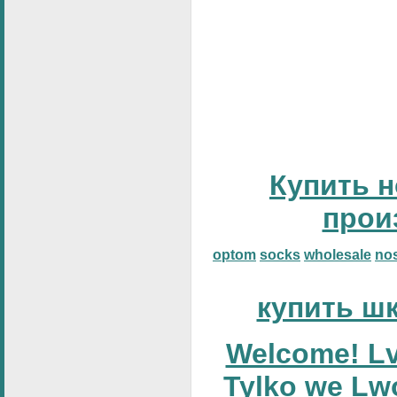
Купить н
прои
optom
socks
wholesale
no
купить ш
Welcome! Lv
Tylko we Lw