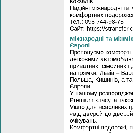
вокзалів.
Надійні міжнародні та
комфортних подорожей
Тел.: 098 744-98-78
Сайт: https://stransfer.
Міжнародні та міжміс
Європі
Пропонуємо комфортні
легковими автомобіля
приватних, сімейних і 
напрямки: Львів – Варш
Польща, Кишинів, а так
Європи.
У нашому розпоряджен
Premium класу, а тако
Viano для невеликих 
«від дверей до дверей
очікувань.
Комфортні подорожі, г