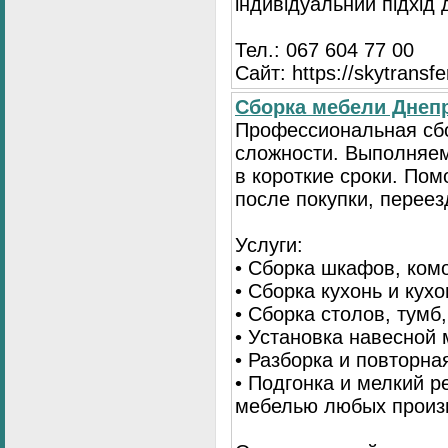
індивідуальний підхід
Тел.: 067 604 77 00
Сайт: https://skytransf
Сбopка мебели Днепр
Пpoфессиональная сб
сложности. Выполняем
в короткие сроки. По
после покупки, переез
Услуги:
• Сборка шкафов, ком
• Сборка кухонь и кух
• Сборка столов, тумб
• Установка навесной 
• Разборка и повторна
• Подгонка и мелкий 
мебелью любых произ