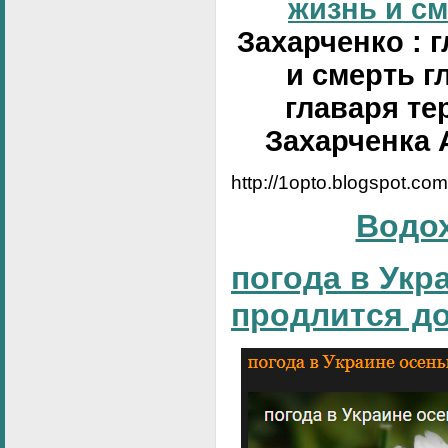
жизнь и сме
Захарченко : 
и смерть г
главаря те
Захарченка 
http://1opto.blogspot.co
Водо
погода в Укр
продлится д