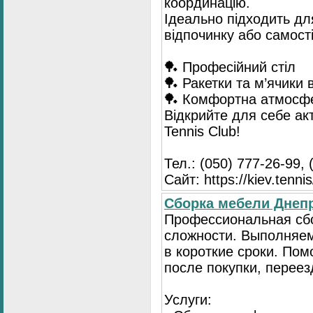
координацію.
Ідеально підходить для
відпочинку або самост
🏓 Професійний стіл
🏓 Ракетки та м’ячики 
🏓 Комфортна атмосф
Відкрийте для себе ак
Tennis Club!
Тел.: (050) 777-26-99, 
Сайт: https://kiev.tennis
Сборка мебели Днепр
Профессиональная сб
сложности. Выполняем
в короткие сроки. По
после покупки, переез
Услуги: