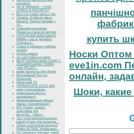
контакты
4G В УКРАИНЕ - СЕЛО
панчішн
ОПЯТЬ В ПРОЛЁТЕ?
Все что нужно знать о 5G
Україна. Буйволи німця
фабрик
Мішеля. Ремонт великів у
Ху...
Замеряю молодняк!
Привесы и многое другое!
купить ш
ГОРОДСКИЕ БАБУШКА И
МАМА у нас в деревне/
Знатоки в...
Семья в деревне трейлер
канала
Носки Оптом 
Нужна помощ
cờ xanh thắng xe ngựa
ВЕГЕТАРИАНСКИЙ САЛАТ С
eve1in.com П
ДОБАВЛЕНИЕМ СЕМЯН
ЧИА РЕЦЕП...
кафе продукты Для Дочки
онлайн, зада
Вкуснейший Торт из
Кабачков!
МеркуриЙ TV
УКРАИНСКОЕ СЕЛО КАК
Шоки, какие
живут пенсионеры.
прикольные фото с
надписями 4
Фаршированные перцы/
фарш с рисом/рецепт
DIY. Полка, поднос,
подставка для
фруктов....Звезд...
Тест очистителей воздуха:
какой лучше для аллергик...
Обзор очистителя воздуха
Philips AC3256. Избавляем...
На товарных поездах через