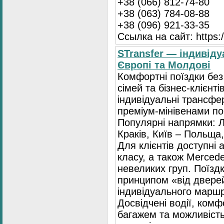
+38 (066) 812-74-80
+38 (063) 784-08-88
+38 (096) 921-33-35
Ссылка на сайт: https:/
STransfer — індивіду
Європі та Молдові
Комфортні поїздки без
сімей та бізнес-клієнті
індивідуальні трансфе
преміум-мінівенами по 
Популярні напрямки: Л
Краків, Київ – Польща,
Для клієнтів доступні
класу, а також Mercede
невеликих груп. Поїзд
принципом «від двере
індивідуального маршр
Досвідчені водії, комф
багажем та можливість