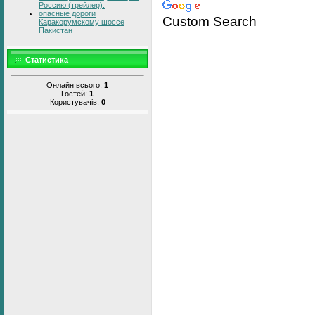
Россию (трейлер).
опасные дороги
Custom Search
Каракорумскому шоссе
Пакистан
Статистика
Онлайн всього:
1
Гостей:
1
Користувачів:
0