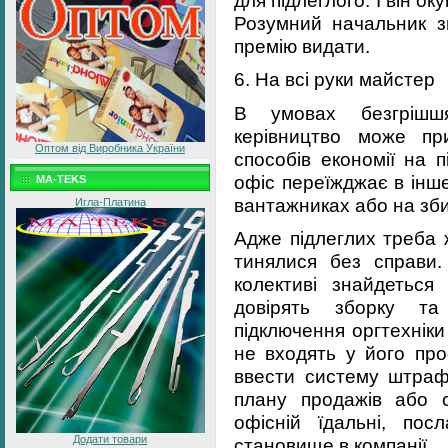
Розумний начальник зн
премію видати.
6. На всі руки майстер
В умовах безгрішшя
керівництво може при
Оптом від Виробника України
способів економії на 
офіс переїжджає в інш
MA-TEKS
вантажниках або на зби
Игла-Платина
Адже підлеглих треба 
тинялися без справи
колективі знайдеться
довірять зборку та
підключення оргтехніки 
не входять у його про
ввести систему штраф
плану продажів або с
офісній їдальні, по
Додати товари
становище в компанії.