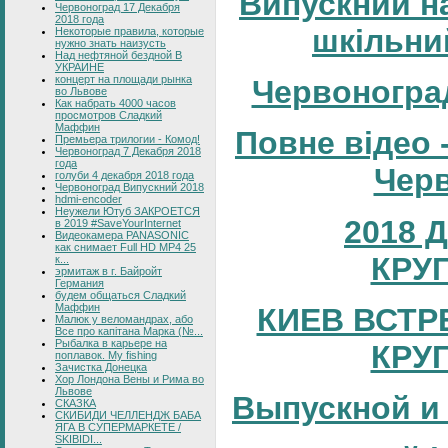
Випускний н
Червоноград 17 Декабря
2018 года
шкільни
Некоторые правила, которые
нужно знать наизусть
Над нефтяной бездной В
УКРАИНЕ
концерт на площади рынка
Червоногра
во Львове
Как набрать 4000 часов
просмотров Сладкий
Маффин
Повне відео 
Премьера трилогии - Комод!
Червоноград 7 Декабря 2018
года
Черв
голуби 4 декабря 2018 года
Червоноград Випускний 2018
hdmi-encoder
Неужели Ютуб ЗАКРОЕТСЯ
2018 
в 2019 #SaveYourInternet
Видеокамера PANASONIC
как снимает Full HD MP4 25
КРУ
к...
эрмитаж в г. Байройт
Германия
будем общаться Сладкий
Маффин
КИЕВ ВСТР
Малюк у веломандрах, або
Все про капітана Марка (№...
Рыбалка в карьере на
КРУ
поплавок. My fishing
Зачистка Донецка
Хор Лондона Вены и Рима во
Львове
Выпускной и
СКАЗКА
СКИБИДИ ЧЕЛЛЕНДЖ БАБА
ЯГА В СУПЕРМАРКЕТЕ /
SKIBIDI...