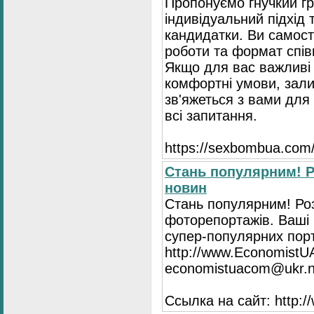
Пропонуємо гнучкий гр
індивідуальний підхід 
кандидатки. Ви самост
роботи та формат спів
Якщо для вас важливі 
комфортні умови, зали
зв'яжеться з вами для 
всі запитання.
https://seхbombua.com/
Стань популярним! Р
новин
Стань популярним! Роз
фоторепортажів. Ваші 
супер-популярних порта
http://www.EconomistU
economistuacom@ukr.n
Ссылка на сайт: http: