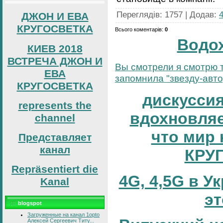
Переглядів
:
1757
|
Додав
:
ДЖОН И ЕВА
КРУГОСВЕТКА
Всього коментарів
:
0
Водо
КИЕВ 2018
ВСТРЕЧА ДЖОН И
Вы смотрели я смотрю т
ЕВА
запомнила "звезду-автор
КРУГОСВЕТКА
дискуссия
represents the
вдохновляе
channel
что мир 
Представляет
канал
КРУ
Repräsentiert die
4G, 4,5G в У
Kanal
эт
blogspot
Загруженные на канал 1opto
Алексей Сергеевич Титу...