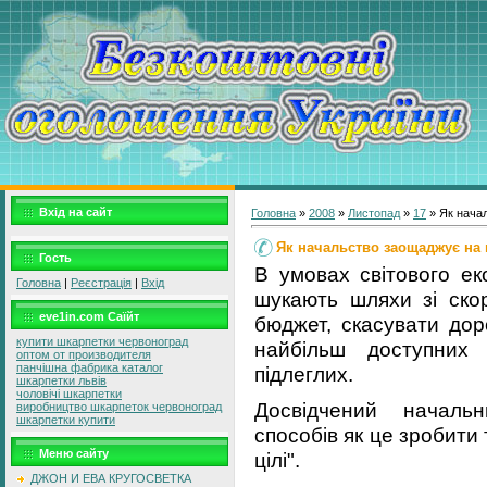
Вхід на сайт
Головна
»
2008
»
Листопад
»
17
» Як начал
Як начальство заощаджує на п
Гость
В умовах світового ек
Головна
|
Реєстрація
|
Вхід
шукають шляхи зі ско
eve1in.com Саїйт
бюджет, скасувати дор
купити шкарпетки червоноград
найбільш доступних 
оптом от производителя
панчішна фабрика каталог
підлеглих.
шкарпетки львів
чоловічі шкарпетки
Досвідчений началь
виробництво шкарпеток червоноград
шкарпетки купити
способів як це зробити т
Меню сайту
цілі".
ДЖОН И ЕВА КРУГОСВЕТКА