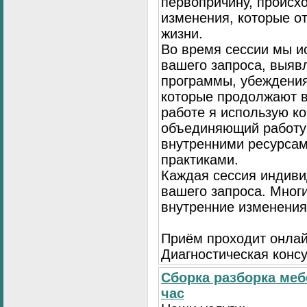
первопричину, происх
изменения, которые о
жизни.
Во время сессии мы и
вашего запроса, выя
программы, убеждения
которые продолжают в
работе я использую к
объединяющий работу 
внутренними ресурсам
практиками.
Каждая сессия индиви
вашего запроса. Мног
внутренние изменения
Приём проходит онлай
Диагностическая консу
Сборка разборка меб
час