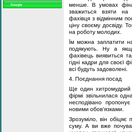
менше. В умовах фін
Google
зважиться взяти на 
фахівця з відмінним п
ціну своєму досвіду. Т
на роботу молодих.
Їм можна заплатити н
подякують. Ну а якщ
фахівець виявиться т
гідні кадри для своєї ф
всі будуть задоволені.
4. Поєднання посад
Ще один хитромудрий 
фірмі звільнилася одна
несподівано пропону
новими обов'язками.
Зрозуміло, він обіцяє
суму. А ви вже почув