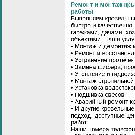
Ремонт и монтаж кр
работы
Выполняем кровельны
быстро и качественно
гаражами, дачами, хо
объектами. Наши услу
• Монтаж и демонтаж 
• Ремонт и восстанов
• Устранение протечек
• Замена шифера, пр
• Утепление и гидрои
• Монтаж стропильной
• Установка водостоко
• Подшивка свесов
• Аварийный ремонт 
• И другие кровельны
подход, доступные це
работ.
Наши номера телефоно