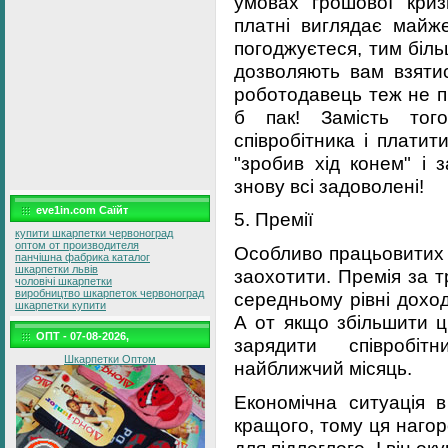
умовах грошової кри
платні виглядає майж
погоджуєтеся, тим біль
дозволяють вам взяти
роботодавець теж не п
б пак! Замість то
співробітника і платит
"зробив хід конем" і 
знову всі задоволені!
eve1in.com Саїйт
5. Премії
купити шкарпетки червоноград
оптом от производителя
Особливо працьовитих 
панчішна фабрика каталог
шкарпетки львів
заохотити. Премія за т
чоловічі шкарпетки
виробництво шкарпеток червоноград
середньому рівні дохо
шкарпетки купити
А от якщо збільшити 
ОПТ - 07-08-2026,
зарядити співробі
Шкарпетки Оптом
найближчий місяць.
Економічна ситуація в
кращого, тому ця наго
для підлеглого. І він ок