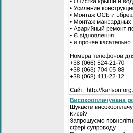
• Очистка крыши и во
• Усиление конструкц
• Монтаж ОСБ и обре
• Монтаж мансардных 
• Аварийный ремонт п
• Є відновлення
• и прочее касательно
Номера телефонов для
+38 (066) 824-21-70
+38 (063) 704-05-88
+38 (068) 411-22-12
Сайт: http://karlson.org
Високооплачувана ро
Шукаєте високооплачув
Києві?
Запрошуємо повнолітні
сфері супроводу.