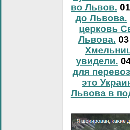
во Львов.
0
до Львова.
церковь С
Львова.
0
Хмельниц
увидели.
0
для перевоз
это Украи
Львова в по