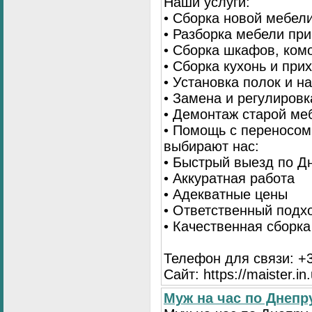
Наши услуги:
• Сборка новой мебел
• Разборка мебели пр
• Сборка шкафов, ком
• Сборка кухонь и при
• Установка полок и н
• Замена и регулиров
• Демонтаж старой ме
• Помощь с переносом
выбирают нас:
• Быстрый выезд по Д
• Аккуратная работа
• Адекватные цены
• Ответственный подх
• Качественная сборк
Телефон для связи: +3
Сайт: https://maister.in
Муж на час по Днеп