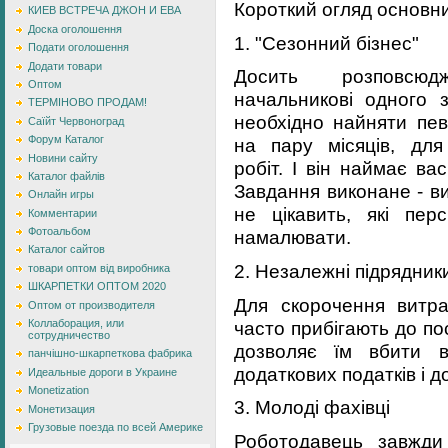
Короткий огляд основних
КИЕВ ВСТРЕЧА ДЖОН И ЕВА
Доска оголошення
1. "Сезонний бізнес"
Подати оголошення
Додати товари
Досить розповсюд
Оптом
начальникові одного з
ТЕРМІНОВО ПРОДАМ!
необхідно найняти пев
Саїйт Червоноград
Форум Каталог
на пару місяців, для
Новини сайту
робіт. І він наймає вас
Каталог файлів
Завдання виконане - ви
Онлайн игры
не цікавить, які пер
Комментарии
Фотоальбом
намалювати.
Каталог сайтов
2. Незалежні підрядник
товари оптом від виробника
ШКАРПЕТКИ ОПТОМ 2020
Для скорочення витра
Оптом от производителя
часто прибігають до по
Коллаборация, или
сотрудничество
дозволяє їм вбити в
панчішно-шкарпеткова фабрика
додаткових податків і 
Идеальные дороги в Украине
Monetization
3. Молоді фахівці
Монетизация
Грузовые поезда по всей Америке
Роботодавець завжди