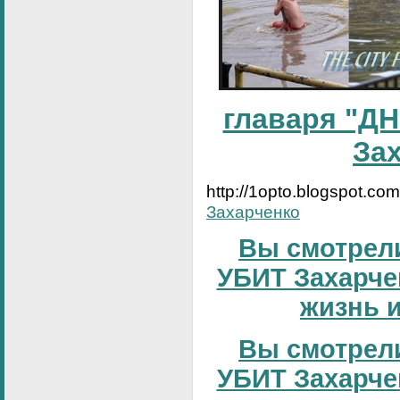
главаря "ДН
За
http://1opto.blogspot.co
Захарченко
Вы смотрели
УБИТ Захарчен
жизнь и
Вы смотрели
УБИТ Захарчен