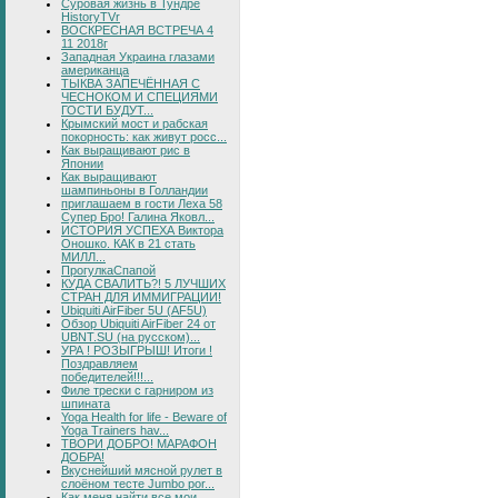
Суровая жизнь в Тундре
HistoryTVr
ВОСКРЕСНАЯ ВСТРЕЧА 4
11 2018г
Западная Украина глазами
американца
ТЫКВА ЗАПЕЧЁННАЯ С
ЧЕСНОКОМ И СПЕЦИЯМИ
ГОСТИ БУДУТ...
Крымский мост и рабская
покорность: как живут росс...
Как выращивают рис в
Японии
Как выращивают
шампиньоны в Голландии
приглашаем в гости Леха 58
Супер Бро! Галина Яковл...
ИСТОРИЯ УСПЕХА Виктора
Оношко. КАК в 21 стать
МИЛЛ...
ПрогулкаСпапой
КУДА СВАЛИТЬ?! 5 ЛУЧШИХ
СТРАН ДЛЯ ИММИГРАЦИИ!
Ubiquiti AirFiber 5U (AF5U)
Обзор Ubiquiti AirFiber 24 от
UBNT.SU (на русском)...
УРА ! РОЗЫГРЫШ! Итоги !
Поздравляем
победителей!!!...
Филе трески с гарниром из
шпината
Yoga Health for life - Beware of
Yoga Trainers hav...
ТВОРИ ДОБРО! МАРАФОН
ДОБРА!
Вкуснейший мясной рулет в
слоёном тесте Jumbo por...
Как меня найти все мои