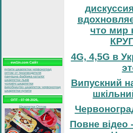
дискуссия
вдохновляе
что мир 
КРУ
4G, 4,5G в У
eve1in.com Саїйт
эт
купити шкарпетки червоноград
оптом от производителя
панчішна фабрика каталог
Випускний н
шкарпетки львів
чоловічі шкарпетки
виробництво шкарпеток червоноград
шкільни
шкарпетки купити
ОПТ - 07-08-2026,
Червоногра
Шкарпетки Оптом
Повне відео 