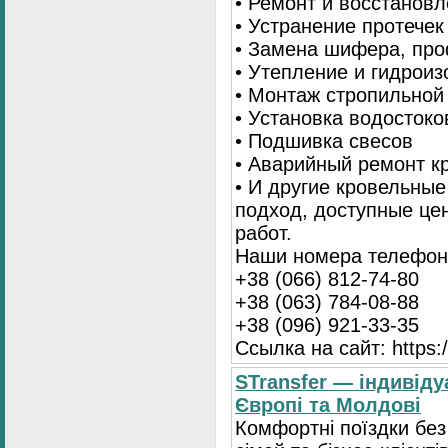
• Ремонт и восстанов
• Устранение протечек
• Замена шифера, пр
• Утепление и гидрои
• Монтаж стропильной
• Установка водостоко
• Подшивка свесов
• Аварийный ремонт 
• И другие кровельны
подход, доступные це
работ.
Наши номера телефоно
+38 (066) 812-74-80
+38 (063) 784-08-88
+38 (096) 921-33-35
Ссылка на сайт: https:/
STransfer — індивіду
Європі та Молдові
Комфортні поїздки без