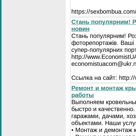
https://seхbombua.com/
Стань популярним! Р
новин
Стань популярним! Роз
фоторепортажів. Ваші 
супер-популярних порта
http://www.EconomistU
economistuacom@ukr.n
Ссылка на сайт: http:
Ремонт и монтаж кр
работы
Выполняем кровельны
быстро и качественно
гаражами, дачами, хо
объектами. Наши услу
• Монтаж и демонтаж 