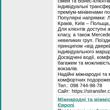
сімей та бізнес-клієнті
індивідуальні трансфе
преміум-мінівенами по 
Популярні напрямки: Л
Краків, Київ – Польща,
Для клієнтів доступні
класу, а також Mercede
невеликих груп. Поїзд
принципом «від двере
індивідуального маршр
Досвідчені водії, комф
багажем та можливість
вокзалів.
Надійні міжнародні та
комфортних подорожей
Тел.: 098 744-98-78
Сайт: https://stransfer.
Міжнародні та міжміс
Європі