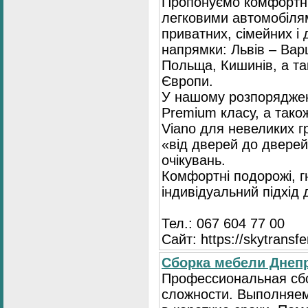
Пропонуємо комфортні
легковими автомобіля
приватних, сімейних і 
напрямки: Львів – Варш
Польща, Кишинів, а так
Європи.
У нашому розпоряджен
Premium класу, а тако
Viano для невеликих 
«від дверей до дверей
очікувань.
Комфортні подорожі, г
індивідуальний підхід
Тел.: 067 604 77 00
Сайт: https://skytransf
Сбopка мебели Днепр
Пpoфессиональная сб
сложности. Выполняем