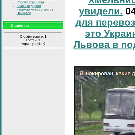
Россию (трейлер).
опасные дороги
увидели.
0
Каракорумскому шоссе
Пакистан
для перевоз
Статистика
это Украи
Онлайн всього:
1
Гостей:
1
Львова в по
Користувачів:
0