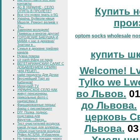
контакты
4G В УКРАИНЕ - СЕЛО
Купить н
ОПЯТЬ В ПРОЛЁТЕ?
Все что нужно знать о 5G
Україна. Буйволи німця
прои
Мішеля. Ремонт великів у
Ху...
Замеряю молодняк!
Привесы и многое другое!
optom
socks
wholesale
no
ГОРОДСКИЕ БАБУШКА И
МАМА у нас в деревне/
Знатоки в...
Семья в деревне трейлер
купить ш
канала
Нужна помощ
cờ xanh thắng xe ngựa
ВЕГЕТАРИАНСКИЙ САЛАТ С
Welcome! Lv
ДОБАВЛЕНИЕМ СЕМЯН
ЧИА РЕЦЕП...
кафе продукты Для Дочки
Вкуснейший Торт из
Tylko we Lw
Кабачков!
МеркуриЙ TV
УКРАИНСКОЕ СЕЛО КАК
во Львов.
0
живут пенсионеры.
прикольные фото с
надписями 4
до Львова.
Фаршированные перцы/
фарш с рисом/рецепт
DIY. Полка, поднос,
церковь С
подставка для
фруктов....Звезд...
Тест очистителей воздуха:
Львова.
0
какой лучше для аллергик...
Обзор очистителя воздуха
Philips AC3256. Избавляем...
Хмельниц
На товарных поездах через