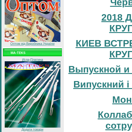
Черв
2018 
КРУ
КИЕВ ВСТР
Оптом від Виробника України
КРУ
MA-TEKS
Игла-Платина
Выпускной и
Випускний і
Мон
Коллаб
сотр
Додати товари