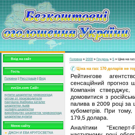
Вхід на сайт
Головна
»
2008
»
Грудень
»
5
» Ціна на газ
Ціна на газ: 170 доларів не т
Гость
Рейтингове агентств
Головна
|
Реєстрація
|
Вхід
сенсаційний прогноз щ
eve1in.com Саїйт
Компанія стверджує,
купити шкарпетки червоноград
домовитися з російськ
оптом от производителя
панчішна фабрика каталог
палива в 2009 році за 
шкарпетки львів
кубометрів. При тому,
чоловічі шкарпетки
виробництво шкарпеток червоноград
179,5 долара.
шкарпетки купити
Меню сайту
Аналітики "Експерт-
ДЖОН И ЕВА КРУГОСВЕТКА
наступному році обсяг