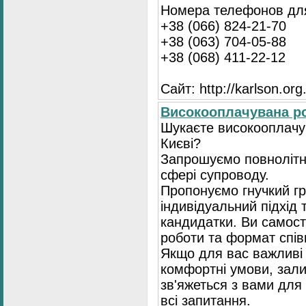
Номера телефонов для
+38 (066) 824-21-70
+38 (063) 704-05-88
+38 (068) 411-22-12
Сайт: http://karlson.org
Високооплачувана ро
Шукаєте високооплачув
Києві?
Запрошуємо повнолітні
сфері супроводу.
Пропонуємо гнучкий гр
індивідуальний підхід 
кандидатки. Ви самост
роботи та формат спів
Якщо для вас важливі 
комфортні умови, зали
зв'яжеться з вами для 
всі запитання.