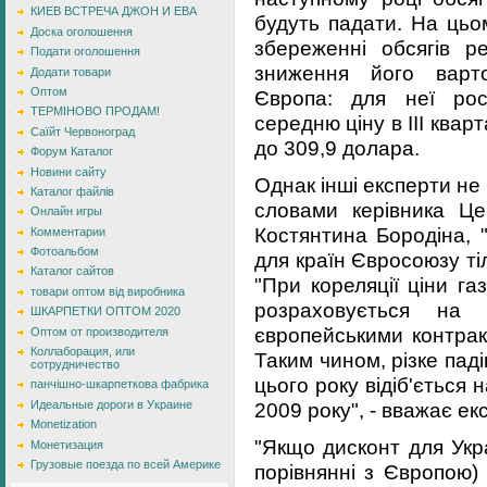
КИЕВ ВСТРЕЧА ДЖОН И ЕВА
будуть падати. На цьо
Доска оголошення
збереженні обсягів ре
Подати оголошення
зниження його варто
Додати товари
Оптом
Європа: для неї рос
ТЕРМІНОВО ПРОДАМ!
середню ціну в III квар
Саїйт Червоноград
до 309,9 долара.
Форум Каталог
Новини сайту
Однак інші експерти не 
Каталог файлів
словами керівника Це
Онлайн игры
Костянтина Бородіна, 
Комментарии
Фотоальбом
для країн Євросоюзу тіл
Каталог сайтов
"При кореляції ціни га
товари оптом від виробника
розраховується на 
ШКАРПЕТКИ ОПТОМ 2020
європейськими контракт
Оптом от производителя
Коллаборация, или
Таким чином, різке паді
сотрудничество
цього року відіб'ється на
панчішно-шкарпеткова фабрика
Идеальные дороги в Украине
2009 року", - вважає ек
Monetization
"Якщо дисконт для Укр
Монетизация
Грузовые поезда по всей Америке
порівнянні з Європою)