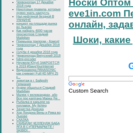
Носки Оптом 
Червоноград 17 Декабря
2018 года
Некоторые правила, которые
eve1in.com П
нужно знать наизусть
Над нефтяной бездной В
УКРАИНЕ
онлайн, зада
концерт на площади рынка
во Львове
Как набрать 4000 часов
просмотров Сладкий
Шоки, какие
Маффин
Премьера трилогии - Комод!
Червоноград 7 Декабря 2018
года
голуби 4 декабря 2018 года
Червоноград Випускний 2018
hdmi-encoder
Неужели Ютуб ЗАКРОЕТСЯ
в 2019 #SaveYourInternet
Видеокамера PANASONIC
как снимает Full HD MP4 25
к...
эрмитаж в г. Байройт
Германия
будем общаться Сладкий
Custom Search
Маффин
Малюк у веломандрах, або
Все про капітана Марка (№...
Рыбалка в карьере на
поплавок. My fishing
Зачистка Донецка
Хор Лондона Вены и Рима во
Львове
СКАЗКА
СКИБИДИ ЧЕЛЛЕНДЖ БАБА
ЯГА В СУПЕРМАРКЕТЕ /
SKIBIDI...