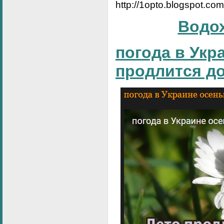
http://1opto.blogspot.co
Водо
погода в Укр
продлится д