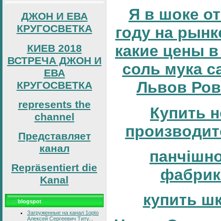
Я в шоке от
ДЖОН И ЕВА
КРУГОСВЕТКА
году на рынке
какие цены в
КИЕВ 2018
ВСТРЕЧА ДЖОН И
соль мука с
ЕВА
Львов Ров
КРУГОСВЕТКА
represents the
Купить н
channel
производит
Представляет
канал
панчішн
Repräsentiert die
фабрик
Kanal
купить ш
blogspot
Загруженные на канал 1opto
Алексей Сергеевич Титу...