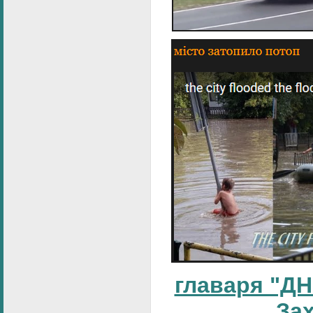
главаря "ДН
За