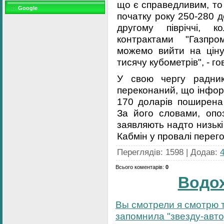
що є справедливим, то 
Google
початку року 250-280 д
другому півріччі, 
контрактами "Газпро
можемо вийти на ціну
тисячу кубометрів", - г
У свою чергу радник
переконаний, що інформ
170 доларів поширена
За його словами, опоз
заявляють надто низьк
Кабмін у провалі перего
Переглядів
:
1598
|
Додав
:
Всього коментарів
:
0
Водо
Вы смотрели я смотрю т
запомнила "звезду-автор