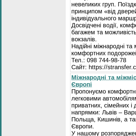
невеликих груп. Поїзд
принципом «від двере
індивідуального маршр
Досвідчені водії, комф
багажем та можливість
вокзалів.
Надійні міжнародні та
комфортних подорожей
Тел.: 098 744-98-78
Сайт: https://stransfer.
Міжнародні та міжміс
Європі
Пропонуємо комфортні
легковими автомобіля
приватних, сімейних і 
напрямки: Львів – Варш
Польща, Кишинів, а так
Європи.
У нашому розпоряджен