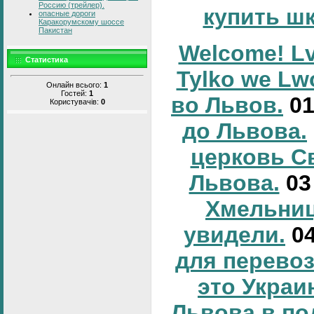
Россию (трейлер).
купить ш
опасные дороги
Каракорумскому шоссе
Пакистан
Welcome! Lv
Статистика
Tylko we Lw
Онлайн всього:
1
Гостей:
1
во Львов.
0
Користувачів:
0
до Львова.
церковь С
Львова.
0
Хмельниц
увидели.
0
для перевоз
это Украи
Львова в по