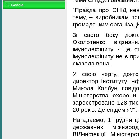
Google
"Правда про СНІД нев
тему, – виробникам пре
громадським організаціям
Зі свого боку докто
Околотенко відзна
імунодефіциту - це с
імунодефіциту не є при
сказала вона.
У свою чергу, докто
директор Інституту ін
Микола Колбун повідо
Міністерства охорони 
зареєстровано 128 тися
20 років. Де епідемія?", 
Нагадаємо, 1 грудня ц
державних і міжнарод
ВІЛ-інфекції Міністер