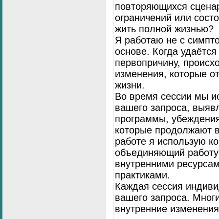
повторяющихся сценар
ограничений или сост
жить полной жизнью?
Я работаю не с симпто
основе. Когда удаётся
первопричину, происх
изменения, которые о
жизни.
Во время сессии мы и
вашего запроса, выя
программы, убеждения
которые продолжают в
работе я использую к
объединяющий работу 
внутренними ресурсам
практиками.
Каждая сессия индиви
вашего запроса. Мног
внутренние изменения