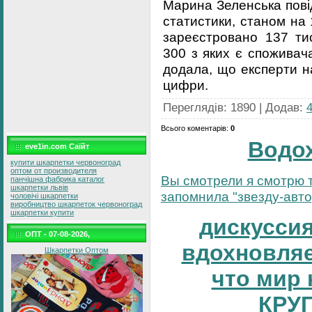
Марина Зеленська пові
статистики, станом на 
зареєстровано 137 тис
300 з яких є споживача
додала, що експерти на
цифри.
Переглядів
:
1890
|
Додав
:
Всього коментарів
:
0
Водо
eve1in.com Саїйт
купити шкарпетки червоноград
оптом от производителя
Вы смотрели я смотрю т
панчішна фабрика каталог
шкарпетки львів
запомнила "звезду-автор
чоловічі шкарпетки
виробництво шкарпеток червоноград
шкарпетки купити
дискуссия
ОПТ - 07-08-2026,
вдохновляе
Шкарпетки Оптом
что мир 
КРУ