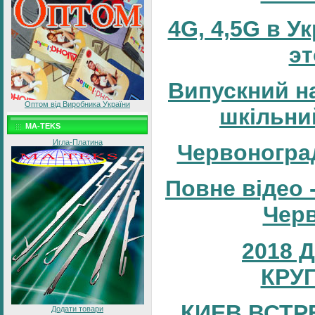
4G, 4,5G в У
эт
Випускний н
Оптом від Виробника України
шкільни
MA-TEKS
Игла-Платина
Червоногра
Повне відео 
Черв
2018 
КРУ
КИЕВ ВСТР
Додати товари