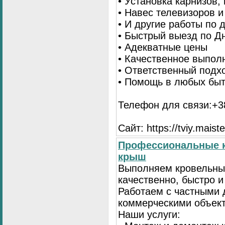
• Установка карнизов,
• Навес телевизоров 
• И другие работы по
• Быстрый выезд по Д
• Адекватные цены
• Качественное выпол
• Ответственный подх
• Помощь в любых бы
Телефон для связи:+38
Сайт: https://tviy.maiste
Профессиональные к
крыш
Выполняем кровельны
качественно, быстро 
Работаем с частными 
коммерческими объек
Наши услуги: