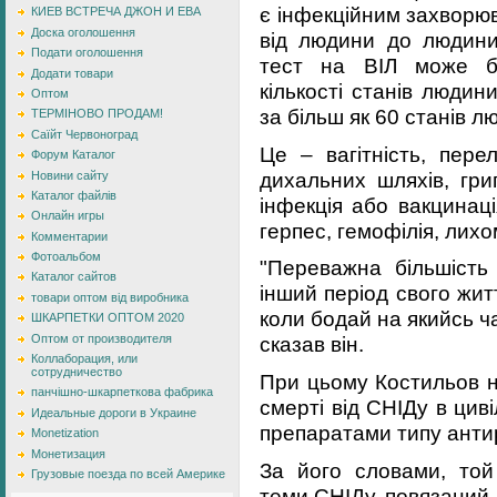
є інфекційним захворю
КИЕВ ВСТРЕЧА ДЖОН И ЕВА
Доска оголошення
від людини до людини
Подати оголошення
тест на ВІЛ може бу
Додати товари
кількості станів людин
Оптом
за більш як 60 станів л
ТЕРМІНОВО ПРОДАМ!
Саїйт Червоноград
Це – вагітність, пере
Форум Каталог
дихальних шляхів, гри
Новини сайту
Каталог файлів
інфекція або вакцинаці
Онлайн игры
герпес, гемофілія, лих
Комментарии
Фотоальбом
"Переважна більшість
Каталог сайтов
інший період свого житт
товари оптом від виробника
коли бодай на якийсь ч
ШКАРПЕТКИ ОПТОМ 2020
Оптом от производителя
сказав він.
Коллаборация, или
сотрудничество
При цьому Костильов н
панчішно-шкарпеткова фабрика
смерті від СНІДу в циві
Идеальные дороги в Украине
препаратами типу антире
Monetization
Монетизация
За його словами, той
Грузовые поезда по всей Америке
теми СНІДу, повязаний