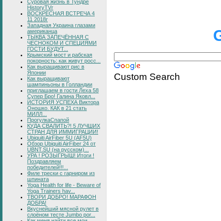
Суровая жизнь в Тундре
HistoryTVr
ВОСКРЕСНАЯ ВСТРЕЧА 4
11 2018г
Западная Украина глазами
американца
ТЫКВА ЗАПЕЧЁННАЯ С
ЧЕСНОКОМ И СПЕЦИЯМИ
ГОСТИ БУДУТ...
Крымский мост и рабская
покорность: как живут росс...
Как выращивают рис в
Японии
Custom Search
Как выращивают
шампиньоны в Голландии
приглашаем в гости Леха 58
Супер Бро! Галина Яковл...
ИСТОРИЯ УСПЕХА Виктора
Оношко. КАК в 21 стать
МИЛЛ...
ПрогулкаСпапой
КУДА СВАЛИТЬ?! 5 ЛУЧШИХ
СТРАН ДЛЯ ИММИГРАЦИИ!
Ubiquiti AirFiber 5U (AF5U)
Обзор Ubiquiti AirFiber 24 от
UBNT.SU (на русском)...
УРА ! РОЗЫГРЫШ! Итоги !
Поздравляем
победителей!!!...
Филе трески с гарниром из
шпината
Yoga Health for life - Beware of
Yoga Trainers hav...
ТВОРИ ДОБРО! МАРАФОН
ДОБРА!
Вкуснейший мясной рулет в
слоёном тесте Jumbo por...
Как меня найти все мои