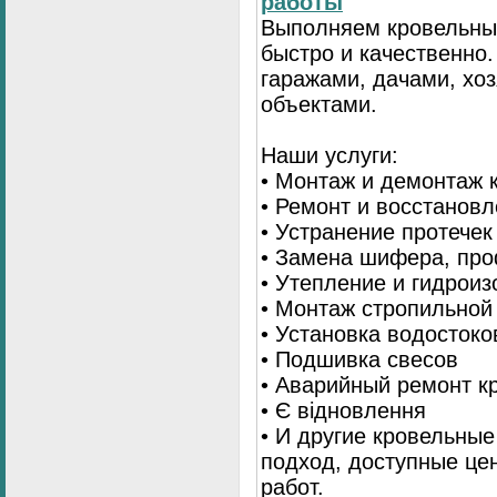
работы
Выполняем кровельны
быстро и качественно
гаражами, дачами, хо
объектами.
Наши услуги:
• Монтаж и демонтаж 
• Ремонт и восстанов
• Устранение протечек
• Замена шифера, пр
• Утепление и гидрои
• Монтаж стропильной
• Установка водостоко
• Подшивка свесов
• Аварийный ремонт 
• Є відновлення
• И другие кровельны
подход, доступные це
работ.