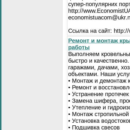
супер-популярних порта
http://www.EconomistU
economistuacom@ukr.n
Ссылка на сайт: http:
Ремонт и монтаж кр
работы
Выполняем кровельны
быстро и качественно
гаражами, дачами, хо
объектами. Наши услу
• Монтаж и демонтаж 
• Ремонт и восстанов
• Устранение протечек
• Замена шифера, пр
• Утепление и гидрои
• Монтаж стропильной
• Установка водостоко
• Подшивка свесов