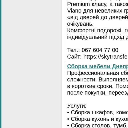
Premium класу, а тако
Viano для невеликих 
«від дверей до дверей
очікувань.
Комфортні подорожі, г
індивідуальний підхід
Тел.: 067 604 77 00
Сайт: https://skytransf
Сбopка мебели Днепр
Пpoфессиональная сб
сложности. Выполняем
в короткие сроки. По
после покупки, переез
Услуги:
• Сборка шкафов, ком
• Сборка кухонь и кух
• Сборка столов, тумб