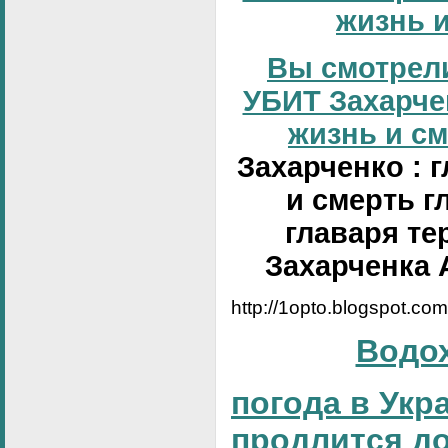
жизнь и
Вы смотрели
УБИТ Захарчен
жизнь и сме
Захарченко : 
и смерть г
главаря те
Захарченка 
http://1opto.blogspot.co
Водо
погода в Укр
продлится д