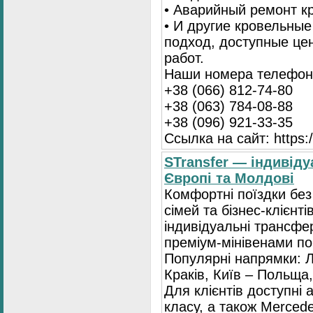
• Аварийный ремонт 
• И другие кровельны
подход, доступные це
работ.
Наши номера телефоно
+38 (066) 812-74-80
+38 (063) 784-08-88
+38 (096) 921-33-35
Ссылка на сайт: https:/
STransfer — індивіду
Європі та Молдові
Комфортні поїздки без
сімей та бізнес-клієнті
індивідуальні трансфе
преміум-мінівенами по 
Популярні напрямки: Л
Краків, Київ – Польща,
Для клієнтів доступні
класу, а також Mercede