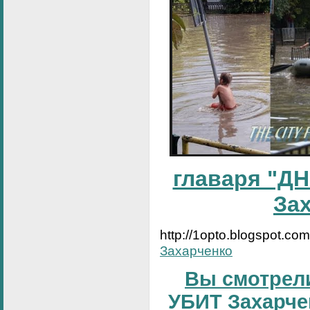
главаря "ДН
За
http://1opto.blogspot.co
Захарченко
Вы смотрели
УБИТ Захарчен