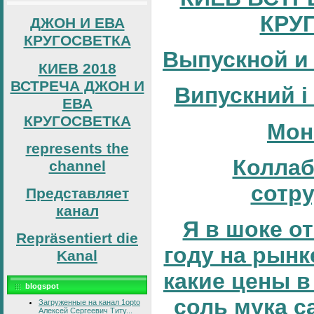
КРУ
ДЖОН И ЕВА
КРУГОСВЕТКА
Выпускной и
КИЕВ 2018
ВСТРЕЧА ДЖОН И
Випускний і
ЕВА
КРУГОСВЕТКА
Мон
represents the
Коллаб
channel
сотр
Представляет
канал
Я в шоке от
Repräsentiert die
году на рынке
Kanal
какие цены в
blogspot
соль мука с
Загруженные на канал 1opto
Алексей Сергеевич Титу...