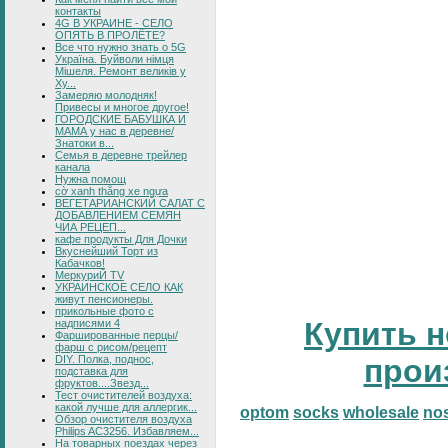
контакты
4G В УКРАИНЕ - СЕЛО
ОПЯТЬ В ПРОЛЁТЕ?
Все что нужно знать о 5G
Україна. Буйволи німця
Мішеля. Ремонт великів у
Ху...
Замеряю молодняк!
Привесы и многое другое!
ГОРОДСКИЕ БАБУШКА И
МАМА у нас в деревне/
Знатоки в...
Семья в деревне трейлер
канала
Нужна помощ
cờ xanh thắng xe ngựa
ВЕГЕТАРИАНСКИЙ САЛАТ С
ДОБАВЛЕНИЕМ СЕМЯН
ЧИА РЕЦЕП...
кафе продукты Для Дочки
Вкуснейший Торт из
Кабачков!
МеркуриЙ TV
УКРАИНСКОЕ СЕЛО КАК
живут пенсионеры.
прикольные фото с
Купить н
надписями 4
Фаршированные перцы/
фарш с рисом/рецепт
DIY. Полка, поднос,
прои
подставка для
фруктов....Звезд...
Тест очистителей воздуха:
какой лучше для аллергик...
optom
socks
wholesale
no
Обзор очистителя воздуха
Philips AC3256. Избавляем...
На товарных поездах через