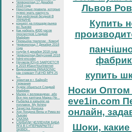
Червоноград 17 Декабря
Львов Ров
2018 года
Некоторые правила, которые
нужно знать наизусть
Над нефтяной бездной В
Купить н
УКРАИНЕ
концерт на площади рынка
во Львове
Как набрать 4000 часов
производит
просмотров Сладкий
Маффин
Премьера трилогии - Комод!
Червоноград 7 Декабря 2018
панчішн
года
голуби 4 декабря 2018 года
Червоноград Випускний 2018
фабрик
hdmi-encoder
Неужели Ютуб ЗАКРОЕТСЯ
в 2019 #SaveYourInternet
Видеокамера PANASONIC
купить ш
как снимает Full HD MP4 25
к...
эрмитаж в г. Байройт
Германия
Носки Оптом 
будем общаться Сладкий
Маффин
Малюк у веломандрах, або
Все про капітана Марка (№...
eve1in.com П
Рыбалка в карьере на
поплавок. My fishing
Зачистка Донецка
онлайн, зада
Хор Лондона Вены и Рима во
Львове
СКАЗКА
СКИБИДИ ЧЕЛЛЕНДЖ БАБА
Шоки, какие
ЯГА В СУПЕРМАРКЕТЕ /
SKIBIDI...