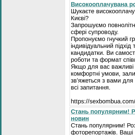
Високооплачувана ро
Шукаєте високооплачув
Києві?
Запрошуємо повнолітні
сфері супроводу.
Пропонуємо гнучкий гр
індивідуальний підхід 
кандидатки. Ви самост
роботи та формат спів
Якщо для вас важливі 
комфортні умови, зали
зв'яжеться з вами для 
всі запитання.
https://seхbombua.com/
Стань популярним! Р
новин
Стань популярним! Роз
фоторепортажів. Ваші 