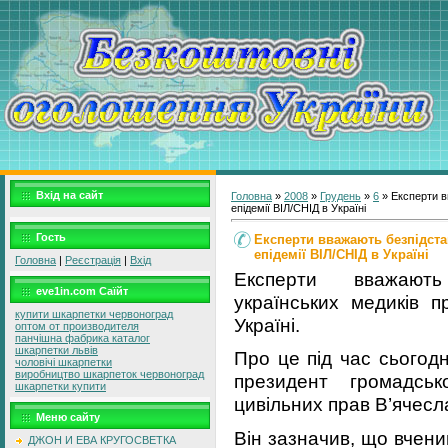
Вхід на сайт
Головна
»
2008
»
Грудень
»
6
» Експерти в
епідемії ВІЛ/СНІД в Україні
Гость
Експерти вважають безпідста
епідемії ВІЛ/СНІД в Україні
Головна
|
Реєстрація
|
Вхід
Експерти вважають
eve1in.com Саїйт
українських медиків п
купити шкарпетки червоноград
Україні.
оптом от производителя
панчішна фабрика каталог
шкарпетки львів
Про це під час сьогод
чоловічі шкарпетки
виробництво шкарпеток червоноград
президент громадськ
шкарпетки купити
цивільних прав В’ячесл
Меню сайту
Він зазначив, що вчен
ДЖОН И ЕВА КРУГОСВЕТКА