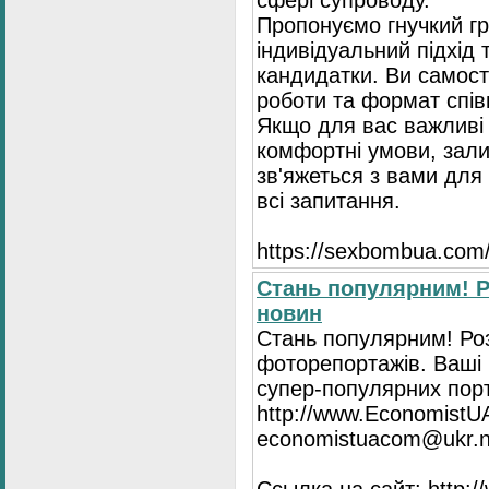
сфері супроводу.
Пропонуємо гнучкий гр
індивідуальний підхід 
кандидатки. Ви самост
роботи та формат спів
Якщо для вас важливі 
комфортні умови, зали
зв'яжеться з вами для 
всі запитання.
https://seхbombua.com/
Стань популярним! Р
новин
Стань популярним! Роз
фоторепортажів. Ваші 
супер-популярних порта
http://www.EconomistU
economistuacom@ukr.n