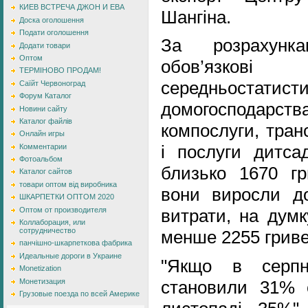
КИЕВ ВСТРЕЧА ДЖОН И ЕВА
Шангіна.
Доска оголошення
Подати оголошення
За розрахунк
Додати товари
Оптом
обов’язк
ТЕРМІНОВО ПРОДАМ!
середньостати
Саїйт Червоноград
Форум Каталог
домогоспода
Новини сайту
Каталог файлів
компослуги, тран
Онлайн игры
і послуги дитса
Комментарии
Фотоальбом
близько 1670 гр
Каталог сайтов
товари оптом від виробника
вони виросли до
ШКАРПЕТКИ ОПТОМ 2020
Оптом от производителя
витрати, на думк
Коллаборация, или
сотрудничество
менше 2255 гриве
панчішно-шкарпеткова фабрика
Идеальные дороги в Украине
"Якщо в серпні
Monetization
Монетизация
становили 31% с
Грузовые поезда по всей Америке