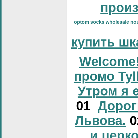
прои
optom
socks
wholesale
no
купить шк
Welcome!
промо Tyl
Утром я 
01
Дорог
Львова.
и церк