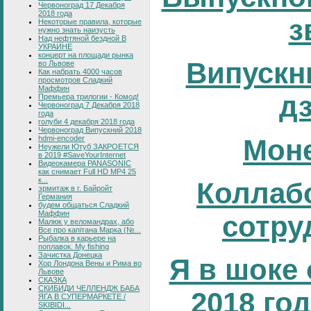
Червоноград 17 Декабря
2018 года
з
Некоторые правила, которые
нужно знать наизусть
Над нефтяной бездной В
УКРАИНЕ
концерт на площади рынка
Випускни
во Львове
Как набрать 4000 часов
просмотров Сладкий
Маффин
д
Премьера трилогии - Комод!
Червоноград 7 Декабря 2018
года
голуби 4 декабря 2018 года
Червоноград Випускний 2018
hdmi-encoder
Мон
Неужели Ютуб ЗАКРОЕТСЯ
в 2019 #SaveYourInternet
Видеокамера PANASONIC
как снимает Full HD MP4 25
к...
Коллаб
эрмитаж в г. Байройт
Германия
будем общаться Сладкий
Маффин
сотру
Малюк у веломандрах, або
Все про капітана Марка (№...
Рыбалка в карьере на
поплавок. My fishing
Зачистка Донецка
Я в шоке 
Хор Лондона Вены и Рима во
Львове
СКАЗКА
СКИБИДИ ЧЕЛЛЕНДЖ БАБА
2018 год
ЯГА В СУПЕРМАРКЕТЕ /
SKIBIDI...