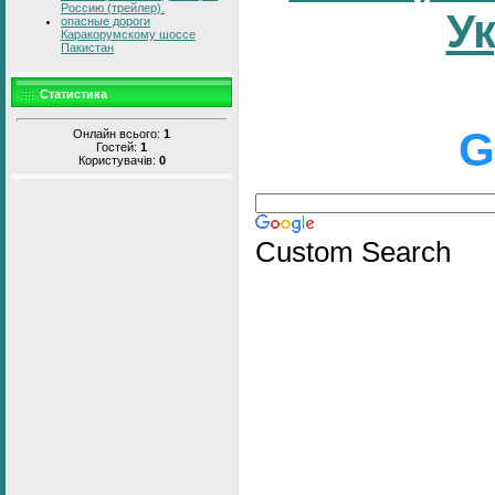
Россию (трейлер).
У
опасные дороги
Каракорумскому шоссе
Пакистан
Статистика
G
Онлайн всього:
1
Гостей:
1
Користувачів:
0
Custom Search