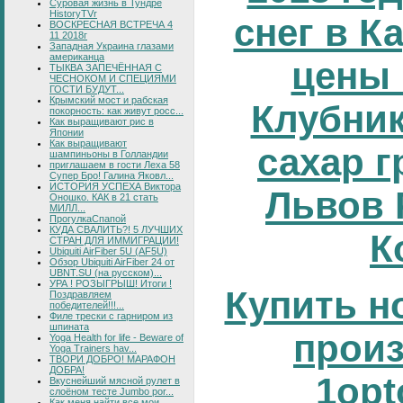
Суровая жизнь в Тундре
HistoryTVr
снег в К
ВОСКРЕСНАЯ ВСТРЕЧА 4
11 2018г
Западная Украина глазами
американца
цены 
ТЫКВА ЗАПЕЧЁННАЯ С
ЧЕСНОКОМ И СПЕЦИЯМИ
ГОСТИ БУДУТ...
Крымский мост и рабская
Клубник
покорность: как живут росс...
Как выращивают рис в
Японии
Как выращивают
сахар г
шампиньоны в Голландии
приглашаем в гости Леха 58
Супер Бро! Галина Яковл...
ИСТОРИЯ УСПЕХА Виктора
Львов 
Оношко. КАК в 21 стать
МИЛЛ...
ПрогулкаСпапой
КУДА СВАЛИТЬ?! 5 ЛУЧШИХ
К
СТРАН ДЛЯ ИММИГРАЦИИ!
Ubiquiti AirFiber 5U (AF5U)
Обзор Ubiquiti AirFiber 24 от
UBNT.SU (на русском)...
УРА ! РОЗЫГРЫШ! Итоги !
Купить н
Поздравляем
победителей!!!...
Филе трески с гарниром из
шпината
прои
Yoga Health for life - Beware of
Yoga Trainers hav...
ТВОРИ ДОБРО! МАРАФОН
ДОБРА!
1opt
Вкуснейший мясной рулет в
слоёном тесте Jumbo por...
Как меня найти все мои