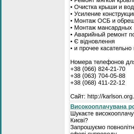
• Ремонт мягкой кровл
• Очистка крыши и во
• Усиление конструкц
• Монтаж ОСБ и обре
• Монтаж мансардных 
• Аварийный ремонт п
• Є відновлення
• и прочее касательно
Номера телефонов для
+38 (066) 824-21-70
+38 (063) 704-05-88
+38 (068) 411-22-12
Сайт: http://karlson.org
Високооплачувана ро
Шукаєте високооплачув
Києві?
Запрошуємо повнолітні