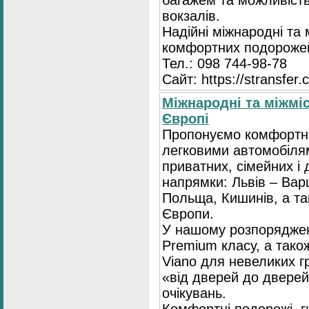
багажем та можливість
вокзалів.
Надійні міжнародні та
комфортних подорожей
Тел.: 098 744-98-78
Сайт: https://stransfer.
Міжнародні та міжміс
Європі
Пропонуємо комфортні
легковими автомобіля
приватних, сімейних і 
напрямки: Львів – Варш
Польща, Кишинів, а так
Європи.
У нашому розпоряджен
Premium класу, а тако
Viano для невеликих 
«від дверей до дверей
очікувань.