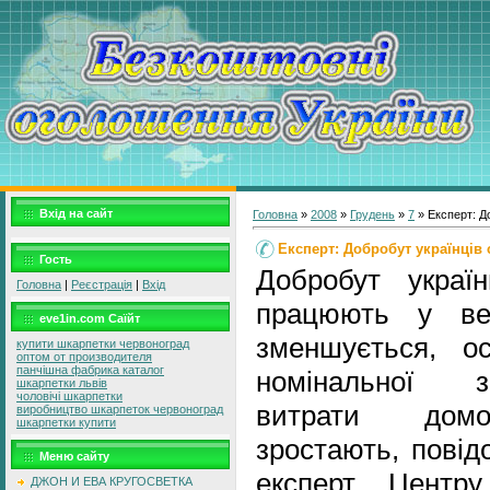
Вхід на сайт
Головна
»
2008
»
Грудень
»
7
» Експерт: Д
Експерт: Добробут українців 
Гость
Добробут україн
Головна
|
Реєстрація
|
Вхід
працюють у вел
eve1in.com Саїйт
зменшується, о
купити шкарпетки червоноград
оптом от производителя
панчішна фабрика каталог
номінальної з
шкарпетки львів
чоловічі шкарпетки
витрати домог
виробництво шкарпеток червоноград
шкарпетки купити
зростають, повід
Меню сайту
експерт Центр
ДЖОН И ЕВА КРУГОСВЕТКА