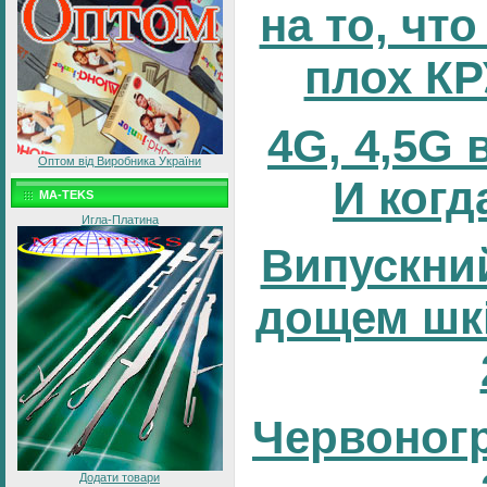
на то, что
плох К
4G, 4,5G 
Оптом від Виробника України
И когд
MA-TEKS
Игла-Платина
Випускний
дощем шк
Червоног
Додати товари