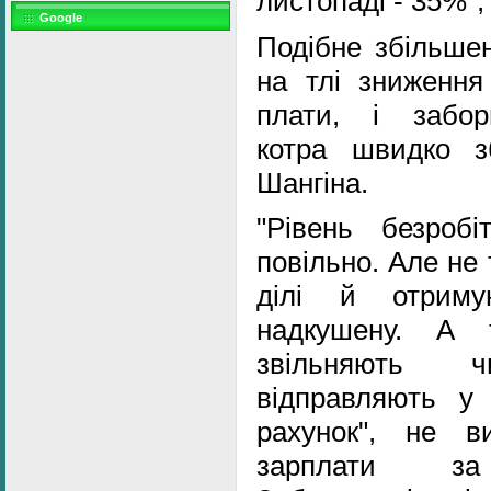
листопаді - 35%", 
Google
Подібне збільшен
на тлі зниження 
плати, і заборг
котра швидко зб
Шангіна.
"Рівень безроб
повільно. Але не
ділі й отриму
надкушену. А
звільняють 
відправляють у 
рахунок", не в
зарплати за