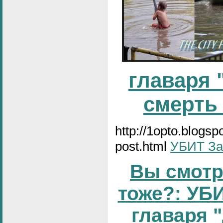
главаря 
смерть
http://1opto.blogs
post.html
УБИТ За
Вы смотр
тоже?: УБИ
главаря 