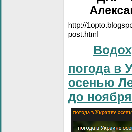
Алексан
http://1opto.blogs
post.html
Водох
погода в 
осенью Ле
до ноября