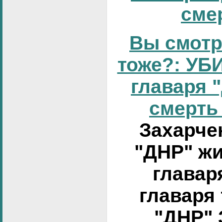
смер
Вы смотр
тоже?: УБИ
главаря 
смерть 
Захарчен
"ДНР" жи
главар
главаря
"ДНР" 