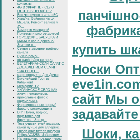
контакты
4G В УКРАИНЕ - СЕЛО
панчішно
ОПЯТЬ В ПРОЛЁТЕ?
Все что нужно знать о 5G
Україна. Буйволи німця
Мішеля. Ремонт великів у
фабрика
Ху...
Замеряю молодняк!
Привесы и многое другое!
ГОРОДСКИЕ БАБУШКА И
МАМА у нас в деревне/
купить шк
Знатоки в...
Семья в деревне трейлер
канала
Нужна помощ
cờ xanh thắng xe ngựa
ВЕГЕТАРИАНСКИЙ САЛАТ С
Носки Опт
ДОБАВЛЕНИЕМ СЕМЯН
ЧИА РЕЦЕП...
кафе продукты Для Дочки
Вкуснейший Торт из
eve1in.co
Кабачков!
МеркуриЙ TV
УКРАИНСКОЕ СЕЛО КАК
живут пенсионеры.
сайт Мы о
прикольные фото с
надписями 4
Фаршированные перцы/
фарш с рисом/рецепт
задавайте
DIY. Полка, поднос,
подставка для
фруктов....Звезд...
Тест очистителей воздуха:
какой лучше для аллергик...
Шоки, ка
Обзор очистителя воздуха
Philips AC3256. Избавляем...
На товарных поездах через