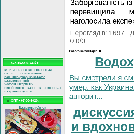
Заборгованість із
перевищила м
наголосила експе
Переглядів
:
1697
|
Д
0.0
/
0
Всього коментарів
:
0
Водох
eve1in.com Саїйт
купити шкарпетки червоноград
оптом от производителя
Вы смотрели я см
панчішна фабрика каталог
шкарпетки львів
чоловічі шкарпетки
умер: как Украина
виробництво шкарпеток червоноград
шкарпетки купити
авторит...
ОПТ - 07-08-2026,
дискусси
Шкарпетки Оптом
и вдохно