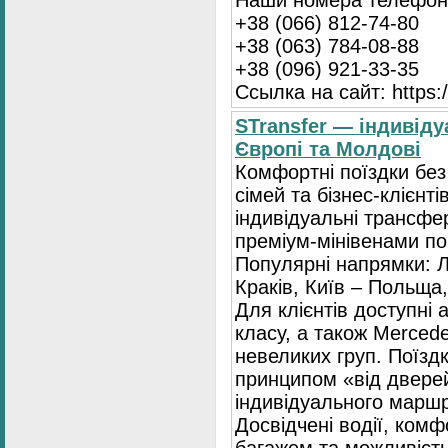
Наши номера телефоно
+38 (066) 812-74-80
+38 (063) 784-08-88
+38 (096) 921-33-35
Ссылка на сайт: https:/
STransfer — індивіду
Європі та Молдові
Комфортні поїздки без
сімей та бізнес-клієнті
індивідуальні трансфе
преміум-мінівенами по 
Популярні напрямки: Л
Краків, Київ – Польща,
Для клієнтів доступні
класу, а також Mercede
невеликих груп. Поїзд
принципом «від двере
індивідуального маршр
Досвідчені водії, комф