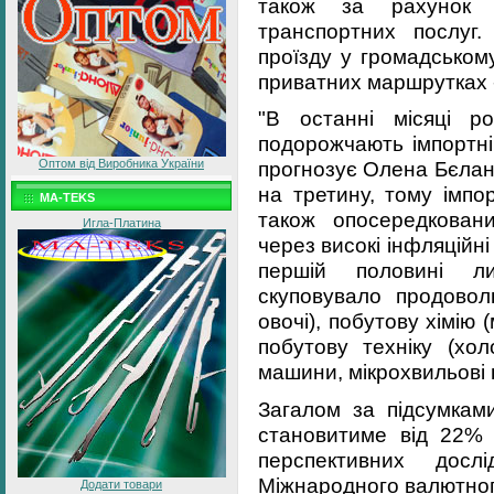
також за рахунок л
транспортних послуг.
проїзду у громадськом
приватних маршрутках 
"В останні місяці р
подорожчають імпортні 
Оптом від Виробника України
прогнозує Олена Бєлан.
на третину, тому імпо
MA-TEKS
також опосередкован
Игла-Платина
через високі інфляційні 
першій половині л
скуповувало продоволь
овочі), побутову хімію 
побутову техніку (хол
машини, мікрохвильові п
Загалом за підсумками
становитиме від 22% 
перспективних досл
Міжнародного валютног
Додати товари