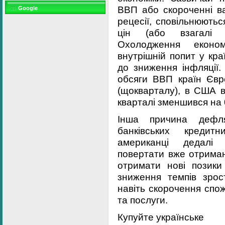
ВВП або скороченні ва
Google
рецесії, сповільнюють
цін (або взагалі в
Охолодження еконо
внутрішній попит у кр
до зниження інфляції. 
обсяги ВВП країн Єв
(щокварталу), в США в
кварталі зменшився на 
Інша причина дефля
банківських кредит
американці дедалі
повертати вже отриман
отримати нові позики
зниження темпів зрос
навіть скорочення спож
та послуги.
Купуйте українське