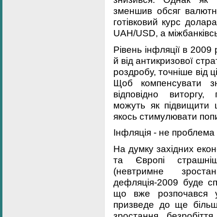
зменшив обсяг валютни
готівковий курс долар
UAH/USD, а міжбанківсь
Рівень інфляції в 200
й від антикризової страт
роздробу, точніше від ц
Щоб компенсувати з
відповідно виторгу,
можуть як підвищити ц
якось стимулювати попи
Інфляція - не проблема
На думку західних екон
та Європі страшніш
(невтримне зрост
дефляція-2009 буде с
що вже розпочався 
призведе до ще більш
зростання безробіття