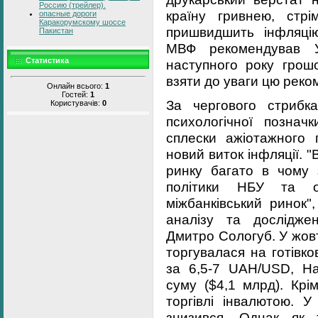
Россию (трейлер).
країну гривнею, стр
опасные дороги
Каракорумскому шоссе
пришвидшить інфляці
Пакистан
МВФ рекомендував Ук
Статистика
наступного року гро
взяти до уваги цю реко
Онлайн всього:
1
Гостей:
1
За чергового стрибк
Користувачів:
0
психологічної позна
сплески ажіотажного 
новий виток інфляції. 
ринку багато в чому 
політики НБУ та о
міжбанківський ринок"
аналізу та дослідж
Дмитро Сологуб. У жовт
торгувалася на готівк
за 6,5-7 UAH/USD, На
суму ($4,1 млрд). Крі
торгівлі інвалютою. У
знизився. Однак як 