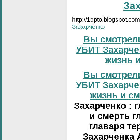
За
http://1opto.blogspot.co
Захарченко
Вы смотрели
УБИТ Захарчен
жизнь и
Вы смотрели
УБИТ Захарчен
жизнь и сме
Захарченко : 
и смерть г
главаря те
Захарченка 