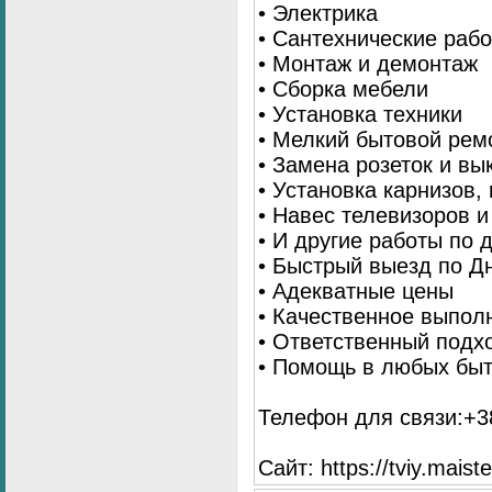
• Электрика
• Сантехнические раб
• Монтаж и демонтаж
• Сборка мебели
• Установка техники
• Мелкий бытовой рем
• Замена розеток и в
• Установка карнизов,
• Навес телевизоров 
• И другие работы по
• Быстрый выезд по Д
• Адекватные цены
• Качественное выпол
• Ответственный подх
• Помощь в любых бы
Телефон для связи:+38
Сайт: https://tviy.maiste