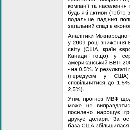
компанії та населення 
будь-які активи (тобто 
подальше падіння поп
загальний спад в економ
Аналітики Міжнародног
у 2009 році зниження 
світу (США, країн євро
Канади тощо) у сер
американський ВВП 200
- на 0,5%. У результаті
(передусім у США)
сповільнитися до 1,5%
2,5%).
Утім, прогноз МВФ що
може не виправдатис
посилено нарощує гр
друкує долари. За ост
база США збільшилася 