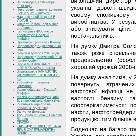
виконавчий директор 
Червоноград 17 Декабря
2018 года
українці доволі швид
Некоторые правила, которые
нужно знать наизусть
своєму споживчому к
Над нефтяной бездной В
виробництва. У резуль
УКРАИНЕ
концерт на площади рынка
або знижувати ціни, 
во Львове
Как набрать 4000 часов
постачальників.
просмотров Сладкий
Маффин
Премьера трилогии - Комод!
На думку Дмитра Соло
Червоноград 7 Декабря 2018
года
також різке сповільн
голуби 4 декабря 2018 года
Червоноград Випускний 2018
продовольство (особ
hdmi-encoder
Неужели Ютуб ЗАКРОЕТСЯ
хороший урожай 2008-г
в 2019 #SaveYourInternet
Видеокамера PANASONIC
как снимает Full HD MP4 25
На думку аналітиків, у
к...
эрмитаж в г. Байройт
повернуть втрачени
Германия
нафтової інфляції не
будем общаться Сладкий
Маффин
вартості бензину т
Малюк у веломандрах, або
Все про капітана Марка (№...
спостерігатиметься: 
Рыбалка в карьере на
поплавок. My fishing
нафти, нафтотрейдери 
Зачистка Донецка
Хор Лондона Вены и Рима во
продукцію, тим більше
Львове
СКАЗКА
СКИБИДИ ЧЕЛЛЕНДЖ БАБА
Водночас на багато то
ЯГА В СУПЕРМАРКЕТЕ /
SKIBIDI...