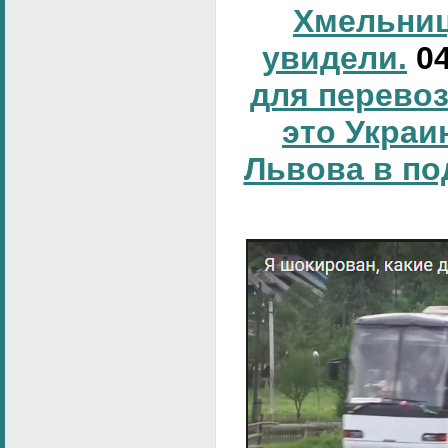
Хмельниц
увидели.
0
для перевоз
это Украи
Львова в по