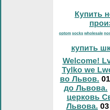
Купить н
прои
optom
socks
wholesale
no
купить ш
Welcome! Lv
Tylko we Lw
во Львов.
0
до Львова.
церковь С
Львова.
0