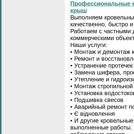
Профессиональные к
крыш
Выполняем кровельны
качественно, быстро 
Работаем с частными 
коммерческими объек
Наши услуги:
• Монтаж и демонтаж 
• Ремонт и восстанов
• Устранение протечек
• Замена шифера, пр
• Утепление и гидрои
• Монтаж стропильной
• Установка водостоко
• Подшивка свесов
• Аварийный ремонт по
• Є відновлення
• И другие кровельные
выполненные работы. 