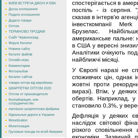
спостерігається в амери
КИЕВ ВСТРЕЧА ДЖОН И ЕВА
поспіль - із серпня. 
Доска оголошення
Подати оголошення
сказав в інтерв’ю агенц
Додати товари
інвесткомпанії Mer
Оптом
Брузелас. Найбіл
ТЕРМІНОВО ПРОДАМ!
американське пальне: 
Саїйт Червоноград
Форум Каталог
в США у вересні знизил
Новини сайту
Аналітики очікують по
Каталог файлів
найближчі місяці.
Онлайн игры
Комментарии
У Європі наразі не сп
Фотоальбом
споживчих цін, однак 
Каталог сайтов
жовтні проти рекордн
товари оптом від виробника
ШКАРПЕТКИ ОПТОМ 2020
виразі). Втім, у деяк
Оптом от производителя
обертів. Наприклад, у
Коллаборация, или
сотрудничество
становило 0,3%, у верес
панчішно-шкарпеткова фабрика
Дефляція у деяких є
Идеальные дороги в Украине
Monetization
наслідок світової фін
Монетизация
різкого сповільнення 
Грузовые поезда по всей Америке
економіки. Зазвичай 