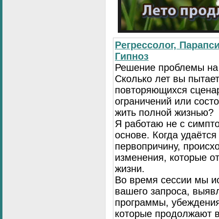
Регрессолог, Парапси
Гипноз
Решение проблемы на
Сколько лет вы пытает
повторяющихся сценар
ограничений или сост
жить полной жизнью?
Я работаю не с симпто
основе. Когда удаётся
первопричину, происх
изменения, которые о
жизни.
Во время сессии мы и
вашего запроса, выя
программы, убеждения
которые продолжают в