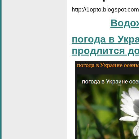
http://1opto.blogspot.co
Водо
погода в Укр
продлится д