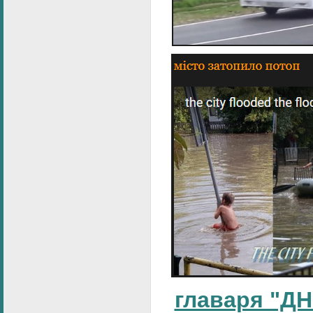
главаря "ДН