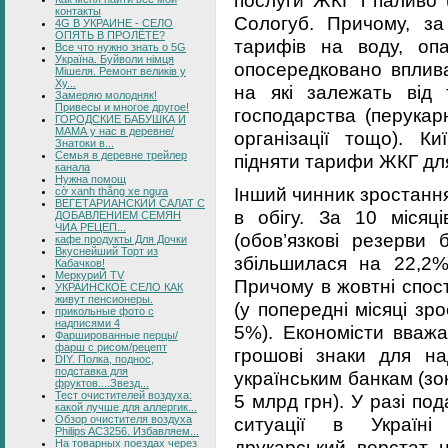
контакты
Сологуб. Причому, за
4G В УКРАИНЕ - СЕЛО
ОПЯТЬ В ПРОЛЁТЕ?
тарифів на воду, опа
Все что нужно знать о 5G
Україна. Буйволи німця
опосередковано вплива
Мішеля. Ремонт великів у
Ху...
на які залежать від 
Замеряю молодняк!
Привесы и многое другое!
господарства (перукар
ГОРОДСКИЕ БАБУШКА И
МАМА у нас в деревне/
організації тощо). Ки
Знатоки в...
Семья в деревне трейлер
підняти тарифи ЖКГ для
канала
Нужна помощ
Інший чинник зростання
cờ xanh thắng xe ngựa
ВЕГЕТАРИАНСКИЙ САЛАТ С
в обігу. За 10 місяц
ДОБАВЛЕНИЕМ СЕМЯН
ЧИА РЕЦЕП...
(обов’язкові резерви 
кафе продукты Для Дочки
Вкуснейший Торт из
збільшилася на 22,2%
Кабачков!
МеркуриЙ TV
Причому в жовтні спост
УКРАИНСКОЕ СЕЛО КАК
живут пенсионеры.
(у попередні місяці зр
прикольные фото с
надписями 4
5%). Економісти вваж
Фаршированные перцы/
фарш с рисом/рецепт
грошові знаки для над
DIY. Полка, поднос,
подставка для
українським банкам (з
фруктов....Звезд...
Тест очистителей воздуха:
5 млрд грн). У разі по
какой лучше для аллергик...
Обзор очистителя воздуха
ситуації в Україні
Philips AC3256. Избавляем...
друкарський верстат н
На товарных поездах через