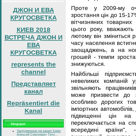
Проте у 2009-му очі
ДЖОН И ЕВА
зростання цін до 15-1
КРУГОСВЕТКА
вітчизняних товарних
цього року, вважають 
КИЕВ 2018
лютому він зміниться р
ВСТРЕЧА ДЖОН И
часу населення встигн
ЕВА
заощаджень, а на нов
КРУГОСВЕТКА
грошей - темпи зроста
знижуються.
represents the
channel
Найбільші підприємс
невеликих компаній ур
Представляет
звільняють працівникі
канал
може призвести до з
особливо дорогих тов
Repräsentiert die
імпортних автомобілів, 
Kanal
підвищенні цін на 
переключається на спо
blogspot
всередині країни",
Загруженные на канал 1opto
Алексей Сергеевич Титу...