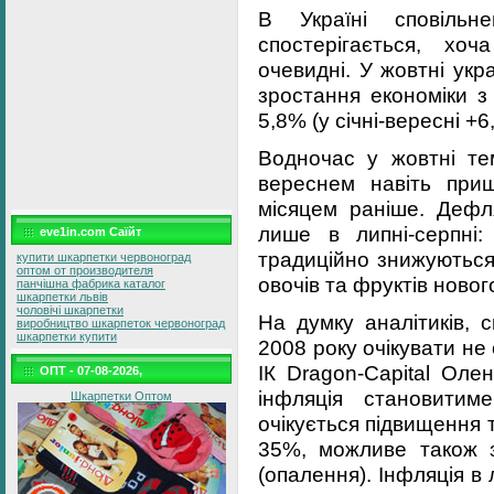
В Україні сповіль
спостерігається, хо
очевидні. У жовтні ук
зростання економіки з
5,8% (у січні-вересні +6
Водночас у жовтні те
вереснем навіть при
місяцем раніше. Дефля
лише в липні-серпні: 
eve1in.com Саїйт
традиційно знижуються
купити шкарпетки червоноград
оптом от производителя
овочів та фруктів ново
панчішна фабрика каталог
шкарпетки львів
чоловічі шкарпетки
На думку аналітиків, с
виробництво шкарпеток червоноград
шкарпетки купити
2008 року очікувати не
ІК Dragon-Capital Оле
ОПТ - 07-08-2026,
інфляція становитим
Шкарпетки Оптом
очікується підвищення 
35%, можливе також 
(опалення). Інфляція в