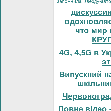
запомнила "звезду-автор
дискуссия
вдохновляе
что мир 
КРУ
4G, 4,5G в У
эт
Випускний н
шкільни
Червоногра
Повне відео 