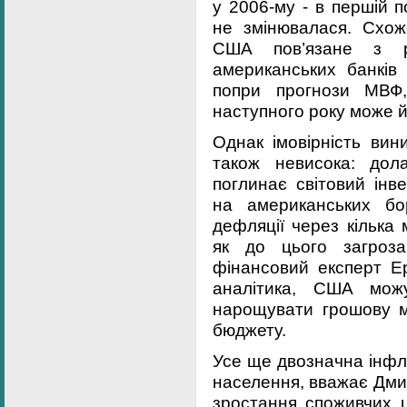
у 2006-му - в першій 
не змінювалася. Схож
США пов’язане з ре
американських банків
попри прогнози МВФ,
наступного року може й
Однак імовірність вин
також невисока: дол
поглинає світовий інв
на американських бор
дефляції через кілька
як до цього загроза
фінансовий експерт Е
аналітика, США можу
нарощувати грошову м
бюджету.
Усе ще двозначна інфля
населення, вважає Дмит
зростання споживчих ц