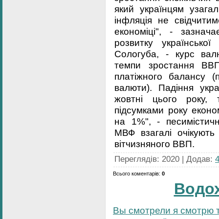
який українцям узагал
інфляція не свідчити
економіці", - зазнача
розвитку українсько
Сологуба, - курс валю
темпи зростання ВВП
платіжного балансу (
валюти). Падіння укр
жовтні цього року, 
підсумками року еконо
на 1%", - песимістич
МВФ взагалі очікують
вітчизняного ВВП.
Переглядів
:
2020
|
Додав
:
Всього коментарів
:
0
Водо
Вы смотрели я смотрю т