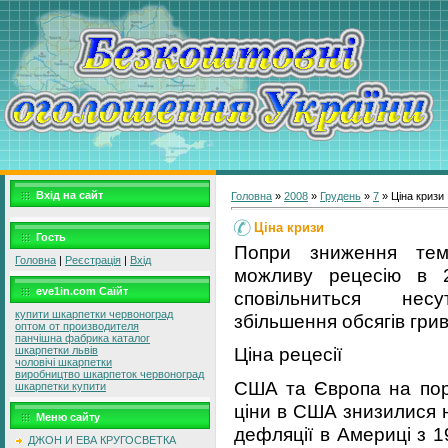
Вхід на сайт
Головна
»
2008
»
Грудень
»
7
» Ціна кризи
Ціна кризи
Гость
Попри зниження тем
Головна
|
Реєстрація
|
Вхід
можливу рецесію в 2
eve1in.com Саїйт
сповільниться нес
купити шкарпетки червоноград
збільшення обсягів гри
оптом от производителя
панчішна фабрика каталог
Ціна рецесії
шкарпетки львів
чоловічі шкарпетки
виробництво шкарпеток червоноград
США та Європа на поро
шкарпетки купити
ціни в США знизилися н
Меню сайту
дефляції в Америці з 
ДЖОН И ЕВА КРУГОСВЕТКА