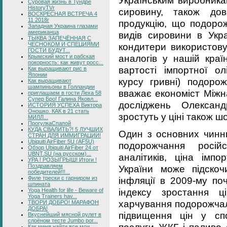
Українським виробника
Суровая жизнь в Тундре
HistoryTVr
сировину, також дов
ВОСКРЕСНАЯ ВСТРЕЧА 4
11 2018г
продукцію, що подорож
Западная Украина глазами
американца
видів сировини в Укра
ТЫКВА ЗАПЕЧЁННАЯ С
ЧЕСНОКОМ И СПЕЦИЯМИ
кондитери використов
ГОСТИ БУДУТ...
аналогів у нашій краї
Крымский мост и рабская
покорность: как живут росс...
вартості імпортної ол
Как выращивают рис в
Японии
курсу гривні) подорож
Как выращивают
шампиньоны в Голландии
вважає економіст Міжн
приглашаем в гости Леха 58
Супер Бро! Галина Яковл...
досліджень Олексан
ИСТОРИЯ УСПЕХА Виктора
Оношко. КАК в 21 стать
зростуть у ціні також шо
МИЛЛ...
ПрогулкаСпапой
КУДА СВАЛИТЬ?! 5 ЛУЧШИХ
Один з основних чинни
СТРАН ДЛЯ ИММИГРАЦИИ!
Ubiquiti AirFiber 5U (AF5U)
подорожчання росій
Обзор Ubiquiti AirFiber 24 от
UBNT.SU (на русском)...
аналітиків, ціна імп
УРА ! РОЗЫГРЫШ! Итоги !
Поздравляем
України може підскоч
победителей!!!...
Филе трески с гарниром из
інфляції в 2009-му по
шпината
індексу зростання ц
Yoga Health for life - Beware of
Yoga Trainers hav...
харчування подорожчал
ТВОРИ ДОБРО! МАРАФОН
ДОБРА!
підвищення цін у сп
Вкуснейший мясной рулет в
слоёном тесте Jumbo por...
послуги ЖКГ і паливо 
Как меня найти все мои