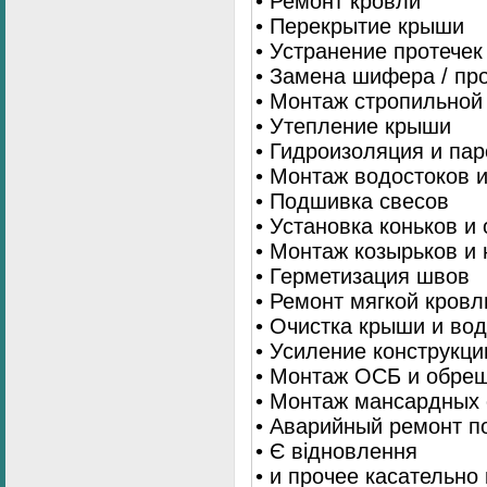
• Ремонт кровли
• Перекрытие крыши
• Устранение протечек
• Замена шифера / пр
• Монтаж стропильной
• Утепление крыши
• Гидроизоляция и па
• Монтаж водостоков 
• Подшивка свесов
• Установка коньков и
• Монтаж козырьков и
• Герметизация швов
• Ремонт мягкой кровл
• Очистка крыши и во
• Усиление конструкц
• Монтаж ОСБ и обре
• Монтаж мансардных 
• Аварийный ремонт п
• Є відновлення
• и прочее касательно