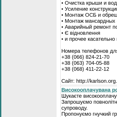
• Очистка крыши и во
• Усиление конструкц
• Монтаж ОСБ и обре
• Монтаж мансардных 
• Аварийный ремонт п
• Є відновлення
• и прочее касательно
Номера телефонов для
+38 (066) 824-21-70
+38 (063) 704-05-88
+38 (068) 411-22-12
Сайт: http://karlson.org
Високооплачувана ро
Шукаєте високооплачув
Запрошуємо повнолітні
супроводу.
Пропонуємо гнучкий гра