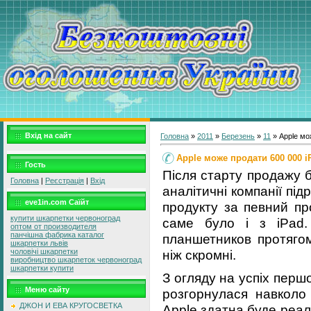
Вхід на сайт
Головна
»
2011
»
Березень
»
11
» Apple мож
Apple може продати 600 000 iP
Гость
Після старту продажу бу
Головна
|
Реєстрація
|
Вхід
аналітичні компанії пі
eve1in.com Саїйт
продукту за певний про
купити шкарпетки червоноград
саме було і з iPad.
оптом от производителя
панчішна фабрика каталог
планшетников протягом
шкарпетки львів
ніж скромні.
чоловічі шкарпетки
виробництво шкарпеток червоноград
шкарпетки купити
З огляду на успіх першо
Меню сайту
розгорнулася навколо
ДЖОН И ЕВА КРУГОСВЕТКА
Apple здатна буде реалі