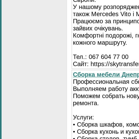
У нашому розпоряджен
також Mercedes Vito і 
Працюємо за принципо
зайвих очікувань.
Комфортні подорожі, гн
кожного маршруту.
Тел.: 067 604 77 00
Сайт: https://skytransf
Сбopка мебели Днепр
Пpoфессиональная сбo
Выполняем paботу акку
Поможем собрать нову
ремонта.
Услуги:
• Сборка шкафов, ком
• Сборка кухонь и кух
• Сборка столов, тумб