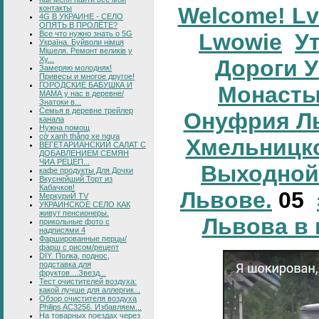
Welcome! Lv
контакты
4G В УКРАИНЕ - СЕЛО
ОПЯТЬ В ПРОЛЁТЕ?
Все что нужно знать о 5G
Lwowie
У
Україна. Буйволи німця
Мішеля. Ремонт великів у
Ху...
Дороги У
Замеряю молодняк!
Привесы и многое другое!
ГОРОДСКИЕ БАБУШКА И
Монасты
МАМА у нас в деревне/
Знатоки в...
Семья в деревне трейлер
Онуфрия Л
канала
Нужна помощ
cờ xanh thắng xe ngựa
Хмельницко
ВЕГЕТАРИАНСКИЙ САЛАТ С
ДОБАВЛЕНИЕМ СЕМЯН
ЧИА РЕЦЕП...
Выходной 
кафе продукты Для Дочки
Вкуснейший Торт из
Кабачков!
Львове.
05
МеркуриЙ TV
УКРАИНСКОЕ СЕЛО КАК
живут пенсионеры.
Львова в 
прикольные фото с
надписями 4
Фаршированные перцы/
фарш с рисом/рецепт
DIY. Полка, поднос,
подставка для
фруктов....Звезд...
Тест очистителей воздуха:
какой лучше для аллергик...
Обзор очистителя воздуха
Philips AC3256. Избавляем...
На товарных поездах через