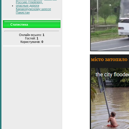
Россию (трейлер).
опасные дороги
Каракорумскому шоссе
Пакистан
Статистика
Онлайн всього:
1
Гостей:
1
Користувачів:
0