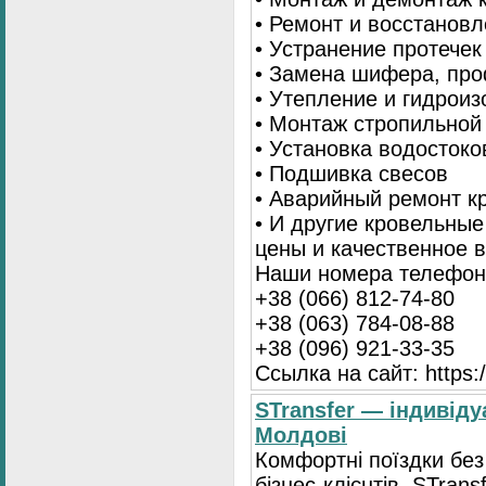
• Ремонт и восстанов
• Устранение протечек
• Замена шифера, пр
• Утепление и гидрои
• Монтаж стропильной
• Установка водостоко
• Подшивка свесов
• Аварийный ремонт 
• И другие кровельны
цены и качественное 
Наши номера телефоно
+38 (066) 812-74-80
+38 (063) 784-08-88
+38 (096) 921-33-35
Ссылка на сайт: https:/
STransfer — індивіду
Молдові
Комфортні поїздки без
бізнес-клієнтів. STran