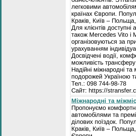
легковими автомобілям
країнах Європи. Попул
Краків, Київ – Польща,
Для клієнтів доступні
також Mercedes Vito і 
організовуються за пр
урахуванням індивідуа
Досвідчені водії, ком
можливість трансферу 
Надійні міжнародні та
подорожей Україною т
Тел.: 098 744-98-78
Сайт: https://stransfer.
Міжнародні та міжміс
Пропонуємо комфортні
автомобілями та премі
ділових поїздок. Попу
Краків, Київ – Польща,
Європи.