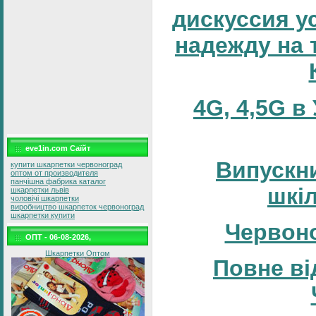
дискуссия у
надежду на т
4G, 4,5G в
eve1in.com Саїйт
Випускни
купити шкарпетки червоноград
оптом от производителя
панчішна фабрика каталог
шкі
шкарпетки львів
чоловічі шкарпетки
виробництво шкарпеток червоноград
шкарпетки купити
Червоно
ОПТ - 06-08-2026,
Шкарпетки Оптом
Повне ві