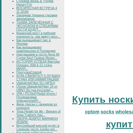
Суровая жизнь в Тундре
HistoryTVr
ВОСКРЕСНАЯ ВСТРЕЧА 4
11 2018г
Западная Украина глазами
американца
ТЫКВА ЗАПЕЧЁННАЯ С
ЧЕСНОКОМ И СПЕЦИЯМИ
ГОСТИ БУДУТ...
Крымский мост и рабская
покорность: как живут росс...
Как выращивают рис в
Японии
Как выращивают
шампиньоны в Голландии
приглашаем в гости Леха 58
Супер Бро! Галина Яковл...
ИСТОРИЯ УСПЕХА Виктора
Оношко. КАК в 21 стать
МИЛЛ...
ПрогулкаСпапой
КУДА СВАЛИТЬ?! 5 ЛУЧШИХ
СТРАН ДЛЯ ИММИГРАЦИИ!
Ubiquiti AirFiber 5U (AF5U)
Обзор Ubiquiti AirFiber 24 от
UBNT.SU (на русском)...
УРА ! РОЗЫГРЫШ! Итоги !
Купить носк
Поздравляем
победителей!!!...
Филе трески с гарниром из
шпината
optom
socks
wholesa
Yoga Health for life - Beware of
Yoga Trainers hav...
ТВОРИ ДОБРО! МАРАФОН
купит
ДОБРА!
Вкуснейший мясной рулет в
слоёном тесте Jumbo por...
Как меня найти все мои