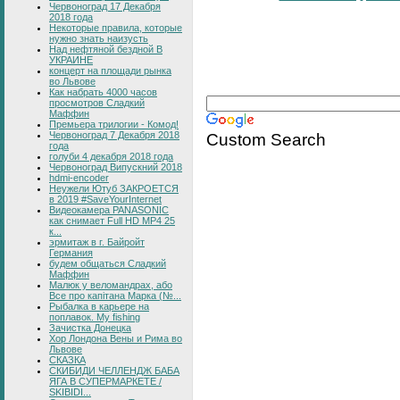
Червоноград 17 Декабря
2018 года
Некоторые правила, которые
нужно знать наизусть
Над нефтяной бездной В
УКРАИНЕ
концерт на площади рынка
во Львове
Как набрать 4000 часов
просмотров Сладкий
Маффин
Премьера трилогии - Комод!
Custom Search
Червоноград 7 Декабря 2018
года
голуби 4 декабря 2018 года
Червоноград Випускний 2018
hdmi-encoder
Неужели Ютуб ЗАКРОЕТСЯ
в 2019 #SaveYourInternet
Видеокамера PANASONIC
как снимает Full HD MP4 25
к...
эрмитаж в г. Байройт
Германия
будем общаться Сладкий
Маффин
Малюк у веломандрах, або
Все про капітана Марка (№...
Рыбалка в карьере на
поплавок. My fishing
Зачистка Донецка
Хор Лондона Вены и Рима во
Львове
СКАЗКА
СКИБИДИ ЧЕЛЛЕНДЖ БАБА
ЯГА В СУПЕРМАРКЕТЕ /
SKIBIDI...