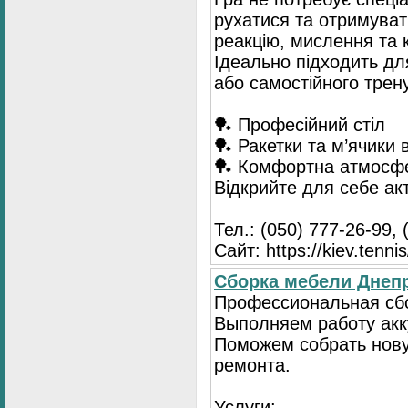
рухатися та отримуват
реакцію, мислення та 
Ідеально підходить для
або самостійного трен
🏓 Професійний стіл
🏓 Ракетки та м’ячики 
🏓 Комфортна атмосф
Відкрийте для себе акт
Тел.: (050) 777-26-99, 
Сайт: https://kiev.tennis
Сборка мебели Днепр
Профессиональная сбо
Выполняем работу акку
Поможем собрать нову
ремонта.
Услуги: