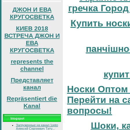
гречка Город
ДЖОН И ЕВА
КРУГОСВЕТКА
Купить носк
КИЕВ 2018
ВСТРЕЧА ДЖОН И
ЕВА
панчішно
КРУГОСВЕТКА
represents the
channel
купит
Представляет
канал
Носки Оптом 
Перейти на с
Repräsentiert die
Kanal
вопросы!
blogspot
Шоки, к
Загруженные на канал 1opto
Алексей Сергеевич Титу...