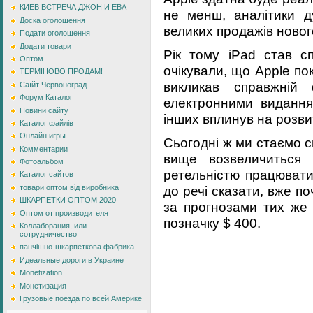
КИЕВ ВСТРЕЧА ДЖОН И ЕВА
не менш, аналітики д
Доска оголошення
великих продажів новог
Подати оголошення
Додати товари
Рік тому iPad став с
Оптом
очікували, що Apple по
ТЕРМІНОВО ПРОДАМ!
викликав справжній 
Саїйт Червоноград
Форум Каталог
електронними виданням
Новини сайту
інших вплинув на розвит
Каталог файлів
Онлайн игры
Сьогодні ж ми стаємо св
Комментарии
вище возвеличиться 
Фотоальбом
ретельністю працювати
Каталог сайтов
до речі сказати, вже по
товари оптом від виробника
ШКАРПЕТКИ ОПТОМ 2020
за прогнозами тих же 
Оптом от производителя
позначку $ 400.
Коллаборация, или
сотрудничество
панчішно-шкарпеткова фабрика
Идеальные дороги в Украине
Monetization
Монетизация
Грузовые поезда по всей Америке