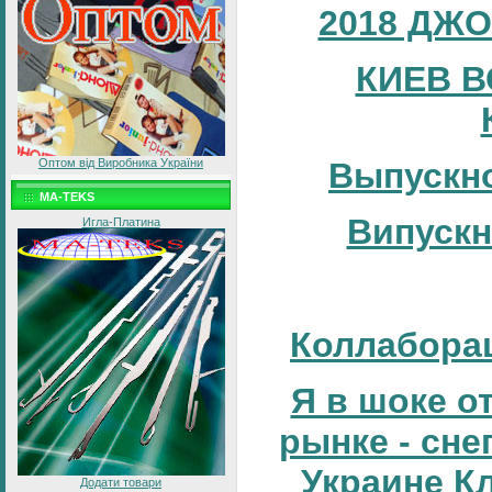
2018 ДЖО
КИЕВ В
Оптом від Виробника України
Выпускно
MA-TEKS
Випускн
Игла-Платина
Коллаборац
Я в шоке от
рынке - сне
Украине К
Додати товари