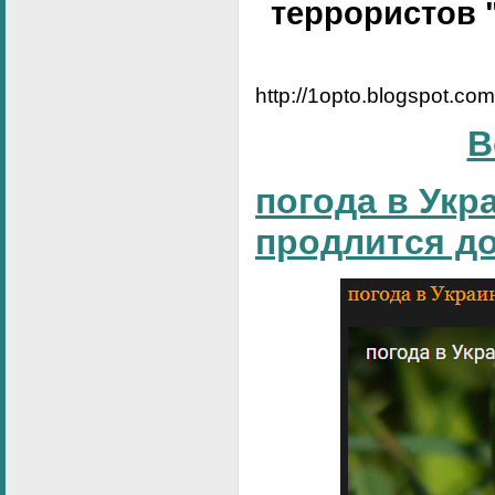
террористов 
http://1opto.blogspot.co
В
погода в Укр
продлится д