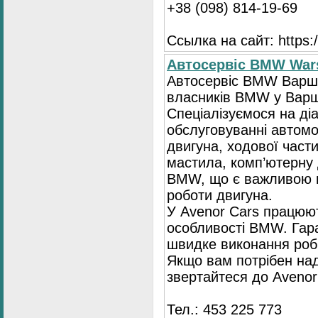
+38 (098) 814-19-69
Ссылка на сайт: https://
Автосервіс BMW War
Автосервіс BMW Варша
власників BMW у Варш
Спеціалізуємося на діа
обслуговуванні автом
двигуна, ходової части
мастила, комп’ютерну 
BMW, що є важливою п
роботи двигуна.
У Avenor Cars працюют
особливості BMW. Гаран
швидке виконання робі
Якщо вам потрібен на
звертайтеся до Avenor
Тел.: 453 225 773