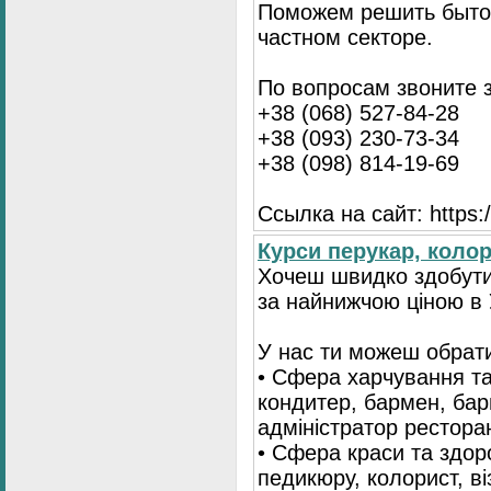
Поможем решить бытов
частном секторе.
По вопросам звоните 
+38 (068) 527-84-28
+38 (093) 230-73-34
+38 (098) 814-19-69
Ссылка на сайт: https://
Курси перукар, колори
Хочеш швидко здобути
за найнижчою ціною в 
У нас ти можеш обрати
• Сфера харчування та
кондитер, бармен, бари
адміністратор рестора
• Сфера краси та здор
педикюру, колорист, ві