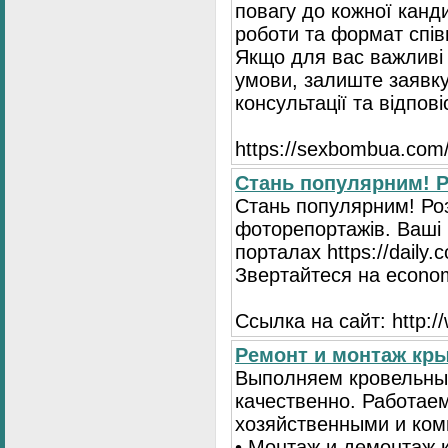
повагу до кожної канд
роботи та формат спів
Якщо для вас важливі 
умови, залиште заявку
консультації та відпові
https://seхbombua.com/
Стань популярним! Р
Стань популярним! Роз
фоторепортажів. Ваші 
порталах https://daily
Звертайтеся на econo
Ссылка на сайт: http:
Ремонт и монтаж кр
Выполняем кровельны
качественно. Работае
хозяйственными и ком
• Монтаж и демонтаж 