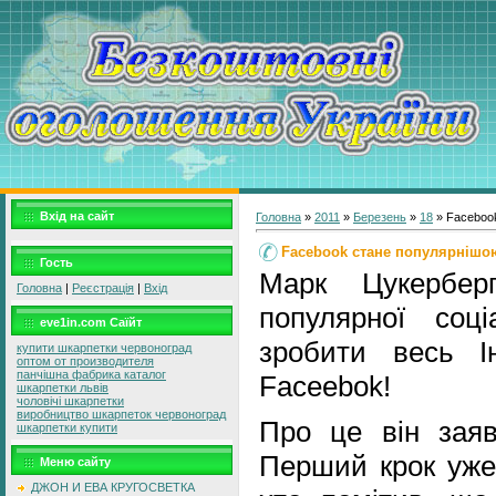
Вхід на сайт
Головна
»
2011
»
Березень
»
18
» Faceboo
Facebook стане популярнішо
Гость
Марк Цукербер
Головна
|
Реєстрація
|
Вхід
популярної соц
eve1in.com Саїйт
зробити весь І
купити шкарпетки червоноград
оптом от производителя
панчішна фабрика каталог
Faceebok!
шкарпетки львів
чоловічі шкарпетки
виробництво шкарпеток червоноград
Про це він заяв
шкарпетки купити
Перший крок уже
Меню сайту
ДЖОН И ЕВА КРУГОСВЕТКА