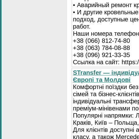
• Аварийный ремонт 
• И другие кровельны
подход, доступные це
работ.
Наши номера телефоно
+38 (066) 812-74-80
+38 (063) 784-08-88
+38 (096) 921-33-35
Ссылка на сайт: https:/
STransfer — індивіду
Європі та Молдові
Комфортні поїздки без
сімей та бізнес-клієнті
індивідуальні трансфе
преміум-мінівенами по 
Популярні напрямки: Л
Краків, Київ – Польща,
Для клієнтів доступні
класу, а також Mercede