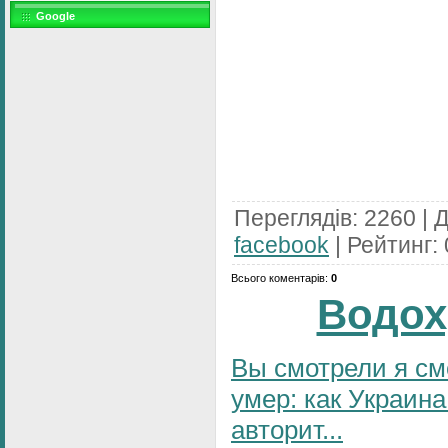
Google
Переглядів
:
2260
|
Д
facebook
|
Рейтинг
:
Всього коментарів
:
0
Водох
Вы смотрели я см
умер: как Украина
авторит...