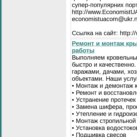
супер-популярних порта
http://www.EconomistU
economistuacom@ukr.n
Ссылка на сайт: http:
Ремонт и монтаж кр
работы
Выполняем кровельны
быстро и качественно
гаражами, дачами, хо
объектами. Наши услу
• Монтаж и демонтаж 
• Ремонт и восстанов
• Устранение протечек
• Замена шифера, пр
• Утепление и гидрои
• Монтаж стропильной
• Установка водостоко
• Подшивка свесов