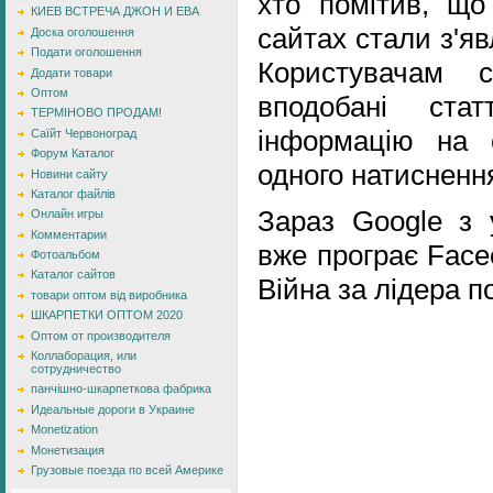
хто помітив, що
КИЕВ ВСТРЕЧА ДЖОН И ЕВА
сайтах стали з'я
Доска оголошення
Подати оголошення
Користувачам 
Додати товари
Оптом
вподобані ста
ТЕРМІНОВО ПРОДАМ!
інформацію на 
Саїйт Червоноград
Форум Каталог
одного натиснення
Новини сайту
Каталог файлів
Зараз Google з 
Онлайн игры
Комментарии
вже програє Face
Фотоальбом
Каталог сайтов
Війна за лідера 
товари оптом від виробника
ШКАРПЕТКИ ОПТОМ 2020
Оптом от производителя
Коллаборация, или
сотрудничество
панчішно-шкарпеткова фабрика
Идеальные дороги в Украине
Monetization
Монетизация
Грузовые поезда по всей Америке