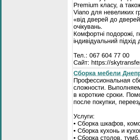
Premium класу, а тако
Viano для невеликих 
«від дверей до дверей
очікувань.
Комфортні подорожі, г
індивідуальний підхід
Тел.: 067 604 77 00
Сайт: https://skytransf
Сбopка мебели Днепр
Пpoфессиональная сб
сложности. Выполняем
в короткие сроки. По
после покупки, переез
Услуги:
• Сборка шкафов, ком
• Сборка кухонь и кух
• Сборка столов, тумб