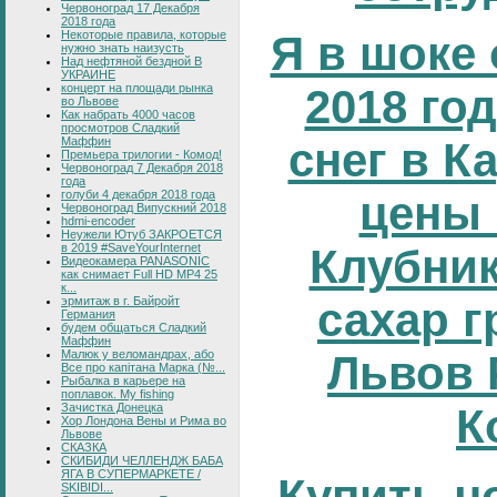
Червоноград 17 Декабря
2018 года
Некоторые правила, которые
Я в шоке 
нужно знать наизусть
Над нефтяной бездной В
УКРАИНЕ
концерт на площади рынка
2018 год
во Львове
Как набрать 4000 часов
просмотров Сладкий
Маффин
снег в К
Премьера трилогии - Комод!
Червоноград 7 Декабря 2018
года
голуби 4 декабря 2018 года
цены 
Червоноград Випускний 2018
hdmi-encoder
Неужели Ютуб ЗАКРОЕТСЯ
в 2019 #SaveYourInternet
Клубник
Видеокамера PANASONIC
как снимает Full HD MP4 25
к...
эрмитаж в г. Байройт
сахар г
Германия
будем общаться Сладкий
Маффин
Малюк у веломандрах, або
Львов 
Все про капітана Марка (№...
Рыбалка в карьере на
поплавок. My fishing
Зачистка Донецка
К
Хор Лондона Вены и Рима во
Львове
СКАЗКА
СКИБИДИ ЧЕЛЛЕНДЖ БАБА
ЯГА В СУПЕРМАРКЕТЕ /
Купить н
SKIBIDI...