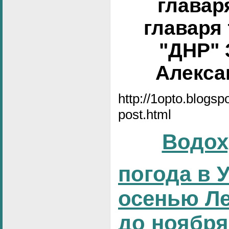
главар
главаря
"ДНР" 
Алексан
http://1opto.blogs
post.html
Водох
погода в 
осенью Ле
до ноября