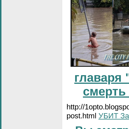
главаря 
смерть
http://1opto.blogs
post.html
УБИТ За