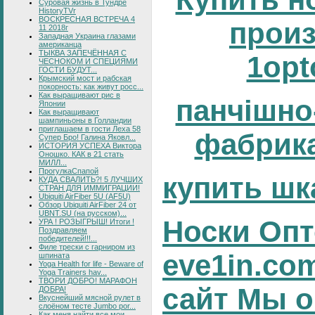
Суровая жизнь в Тундре
HistoryTVr
ВОСКРЕСНАЯ ВСТРЕЧА 4
прои
11 2018г
Западная Украина глазами
американца
ТЫКВА ЗАПЕЧЁННАЯ С
1opt
ЧЕСНОКОМ И СПЕЦИЯМИ
ГОСТИ БУДУТ...
Крымский мост и рабская
покорность: как живут росс...
Как выращивают рис в
панчішно
Японии
Как выращивают
шампиньоны в Голландии
приглашаем в гости Леха 58
фабрика
Супер Бро! Галина Яковл...
ИСТОРИЯ УСПЕХА Виктора
Оношко. КАК в 21 стать
МИЛЛ...
ПрогулкаСпапой
купить шк
КУДА СВАЛИТЬ?! 5 ЛУЧШИХ
СТРАН ДЛЯ ИММИГРАЦИИ!
Ubiquiti AirFiber 5U (AF5U)
Обзор Ubiquiti AirFiber 24 от
UBNT.SU (на русском)...
Носки Опт
УРА ! РОЗЫГРЫШ! Итоги !
Поздравляем
победителей!!!...
Филе трески с гарниром из
eve1in.co
шпината
Yoga Health for life - Beware of
Yoga Trainers hav...
ТВОРИ ДОБРО! МАРАФОН
сайт Мы о
ДОБРА!
Вкуснейший мясной рулет в
слоёном тесте Jumbo por...
Как меня найти все мои