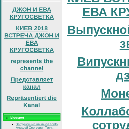
ЕВА КР
ДЖОН И ЕВА
КРУГОСВЕТКА
Выпускно
КИЕВ 2018
ВСТРЕЧА ДЖОН И
з
ЕВА
КРУГОСВЕТКА
Випускни
represents the
channel
д
Представляет
канал
Мон
Repräsentiert die
Kanal
Коллаб
blogspot
сотру
Загруженные на канал 1opto
Алексей Сергеевич Титу...