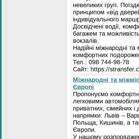
невеликих груп. Поїзд
принципом «від двере
індивідуального маршр
Досвідчені водії, комф
багажем та можливість
вокзалів.
Надійні міжнародні та
комфортних подорожей
Тел.: 098 744-98-78
Сайт: https://stransfer.
Міжнародні та міжміс
Європі
Пропонуємо комфортні
легковими автомобіля
приватних, сімейних і 
напрямки: Львів – Варш
Польща, Кишинів, а так
Європи.
У нашому розпоряджен