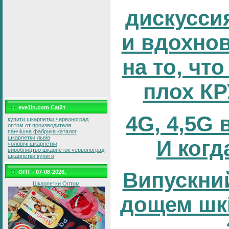
дискусси
и вдохно
на то, что
плох К
eve1in.com Саїйт
4G, 4,5G 
купити шкарпетки червоноград
оптом от производителя
панчішна фабрика каталог
шкарпетки львів
И когд
чоловічі шкарпетки
виробництво шкарпеток червоноград
шкарпетки купити
Випускний
ОПТ - 07-08-2026,
Шкарпетки Оптом
дощем шк