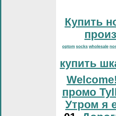
Купить н
прои
optom
socks
wholesale
no
купить шк
Welcome!
промо Tyl
Утром я 