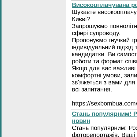
Високооплачувана ро
Шукаєте високооплачув
Києві?
Запрошуємо повнолітні
сфері супроводу.
Пропонуємо гнучкий гр
індивідуальний підхід 
кандидатки. Ви самост
роботи та формат спів
Якщо для вас важливі 
комфортні умови, зали
зв'яжеться з вами для 
всі запитання.
https://seхbombua.com/
Стань популярним! Р
новин
Стань популярним! Роз
фоторепортажів. Ваші 