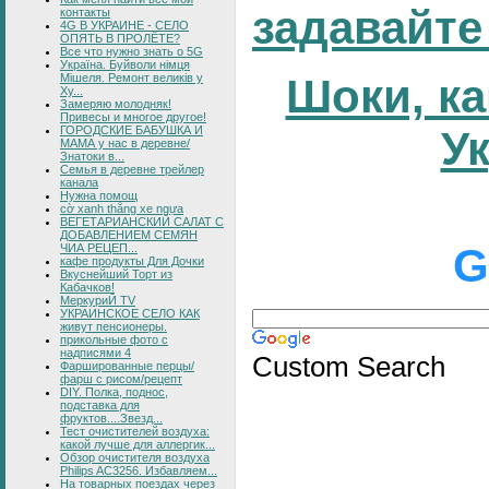
задавайте
контакты
4G В УКРАИНЕ - СЕЛО
ОПЯТЬ В ПРОЛЁТЕ?
Все что нужно знать о 5G
Україна. Буйволи німця
Мішеля. Ремонт великів у
Шоки, ка
Ху...
Замеряю молодняк!
Привесы и многое другое!
ГОРОДСКИЕ БАБУШКА И
У
МАМА у нас в деревне/
Знатоки в...
Семья в деревне трейлер
канала
Нужна помощ
cờ xanh thắng xe ngựa
ВЕГЕТАРИАНСКИЙ САЛАТ С
ДОБАВЛЕНИЕМ СЕМЯН
G
ЧИА РЕЦЕП...
кафе продукты Для Дочки
Вкуснейший Торт из
Кабачков!
МеркуриЙ TV
УКРАИНСКОЕ СЕЛО КАК
живут пенсионеры.
прикольные фото с
надписями 4
Custom Search
Фаршированные перцы/
фарш с рисом/рецепт
DIY. Полка, поднос,
подставка для
фруктов....Звезд...
Тест очистителей воздуха:
какой лучше для аллергик...
Обзор очистителя воздуха
Philips AC3256. Избавляем...
На товарных поездах через