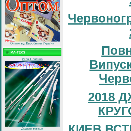
Червоног
Оптом від Виробника України
Повн
MA-TEKS
Игла-Платина
Випуск
Черв
2018 
КРУГ
КИЕВ ВСТ
Додати товари