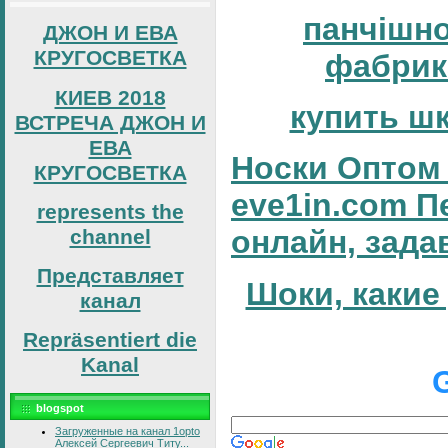
панчішн
ДЖОН И ЕВА
КРУГОСВЕТКА
фабрик
КИЕВ 2018
купить ш
ВСТРЕЧА ДЖОН И
ЕВА
Носки Оптом 
КРУГОСВЕТКА
eve1in.com П
represents the
онлайн, зада
channel
Представляет
Шоки, какие
канал
Repräsentiert die
Kanal
blogspot
Загруженные на канал 1opto
Алексей Сергеевич Титу...