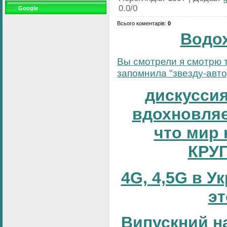
0.0
/
0
Google
Всього коментарів
:
0
Водо
Вы смотрели я смотрю т
запомнила "звезду-автор
дискуссия
вдохновляе
что мир 
КРУ
4G, 4,5G в У
эт
Випускний н