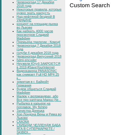
Червоноград 17 Декабря
Custom Search
2018 года
Некоторые правила, которые
нужно знать наизусть
Над нефтяной бездной В
УКРАИНЕ
концерт на площади рынка
во Львове
Как набрать 4000 часов
просмотров Сладкий
Маффин
Премьера трилогии - Комод!
Червоноград 7 Декабря 2018
года
голуби 4 декабря 2018 года
Червоноград Випускний 2018
hdmi-encoder
Неужели Ютуб ЗАКРОЕТСЯ
в 2019 #SaveYourInternet
Видеокамера PANASONIC
как снимает Full HD MP4 25
к...
эрмитаж в г. Байройт
Германия
будем общаться Сладкий
Маффин
Малюк у веломандрах, або
Все про капітана Марка (№...
Рыбалка в карьере на
поплавок. My fishing
Зачистка Донецка
Хор Лондона Вены и Рима во
Львове
СКАЗКА
СКИБИДИ ЧЕЛЛЕНДЖ БАБА
ЯГА В СУПЕРМАРКЕТЕ /
SKIBIDI...