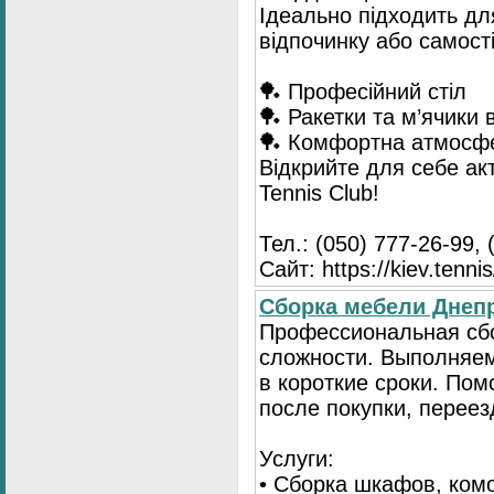
Ідеально підходить для
відпочинку або самост
🏓 Професійний стіл
🏓 Ракетки та м’ячики 
🏓 Комфортна атмосф
Відкрийте для себе ак
Tennis Club!
Тел.: (050) 777-26-99, 
Сайт: https://kiev.tennis
Сборка мебели Днепр
Профессиональная сб
сложности. Выполняем
в короткие сроки. По
после покупки, переез
Услуги:
• Сборка шкафов, ком