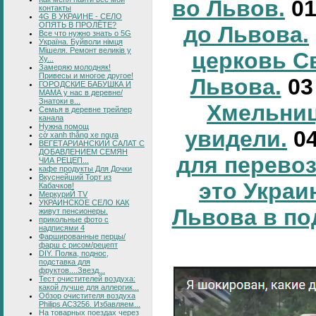
во Львов.
0
контакты
4G В УКРАИНЕ - СЕЛО
ОПЯТЬ В ПРОЛЁТЕ?
до Львова.
Все что нужно знать о 5G
Україна. Буйволи німця
Мішеля. Ремонт великів у
церковь С
Ху...
Замеряю молодняк!
Привесы и многое другое!
Львова.
0
ГОРОДСКИЕ БАБУШКА И
МАМА у нас в деревне/
Знатоки в...
Хмельниц
Семья в деревне трейлер
канала
Нужна помощ
увидели.
0
cờ xanh thắng xe ngựa
ВЕГЕТАРИАНСКИЙ САЛАТ С
ДОБАВЛЕНИЕМ СЕМЯН
для перевоз
ЧИА РЕЦЕП...
кафе продукты Для Дочки
Вкуснейший Торт из
это Украи
Кабачков!
МеркуриЙ TV
УКРАИНСКОЕ СЕЛО КАК
Львова в по
живут пенсионеры.
прикольные фото с
надписями 4
Фаршированные перцы/
фарш с рисом/рецепт
DIY. Полка, поднос,
подставка для
фруктов....Звезд...
Тест очистителей воздуха:
какой лучше для аллергик...
Обзор очистителя воздуха
Philips AC3256. Избавляем...
На товарных поездах через