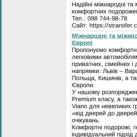
Надійні міжнародні та
комфортних подорожей
Тел.: 098 744-98-78
Сайт: https://stransfer.
Міжнародні та міжміс
Європі
Пропонуємо комфортні
легковими автомобіля
приватних, сімейних і 
напрямки: Львів – Варш
Польща, Кишинів, а так
Європи.
У нашому розпоряджен
Premium класу, а тако
Viano для невеликих 
«від дверей до дверей
очікувань.
Комфортні подорожі, г
індивідуальний підхід