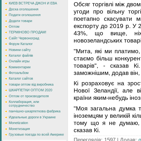
Обсяг торгівлі між двом
КИЕВ ВСТРЕЧА ДЖОН И ЕВА
Доска оголошення
угоди про вільну торг
Подати оголошення
поетапно скасувати 
Додати товари
експорту до 2019 р. У 
Оптом
43%, що вище, ніж
ТЕРМІНОВО ПРОДАМ!
Саїйт Червоноград
новозеландських товарів
Форум Каталог
"Мита, які ми платимо
Новини сайту
Каталог файлів
стаємо більш конкурен
Онлайн игры
товарів", - сказав К
Комментарии
заможнішим, додав він,
Фотоальбом
Каталог сайтов
Кі розраховує на зрос
товари оптом від виробника
Нової Зеландії, але 
ШКАРПЕТКИ ОПТОМ 2020
Оптом от производителя
країни яким-небудь іно
Коллаборация, или
сотрудничество
"Моя загальна думка 
панчішно-шкарпеткова фабрика
іноземцям у великій кіл
Идеальные дороги в Украине
тому що я не думаю, 
Monetization
сказав Кі.
Монетизация
Грузовые поезда по всей Америке
Переглядів
:
1597
|
Додав
: