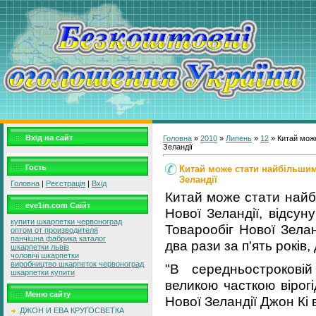
Вхід на сайт
Головна
»
2010
»
Липень
»
12
» Китай мож
Зеландії
Гость
Китай може стати найбільши
Зеландії
Головна
|
Реєстрація
|
Вхід
Китай може стати найб
eve1in.com Саїйт
Нової Зеландії, відсу
купити шкарпетки червоноград
Товарообіг Нової Зела
оптом от производителя
панчішна фабрика каталог
два рази за п'ять років
шкарпетки львів
чоловічі шкарпетки
виробництво шкарпеток червоноград
"В середньострокові
шкарпетки купити
великою часткою вірогід
Меню сайту
Нової Зеландії Джон Кі 
ДЖОН И ЕВА КРУГОСВЕТКА