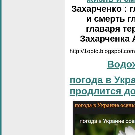
Захарченко : 
и смерть г
главаря те
Захарченка 
http://1opto.blogspot.co
Водо
погода в Укр
продлится д