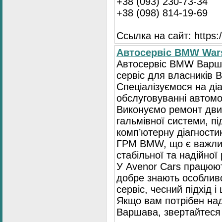
+38 (093) 230-73-34
+38 (098) 814-19-69
Ссылка на сайт: https://
Автосервіс BMW War
Автосервіс BMW Варша
сервіс для власників 
Спеціалізуємося на діа
обслуговуванні автомо
Виконуємо ремонт двиг
гальмівної системи, пі
комп’ютерну діагностик
ГРМ BMW, що є важли
стабільної та надійної
У Avenor Cars працюют
добре знають особлив
сервіс, чесний підхід 
Якщо вам потрібен на
Варшава, звертайтеся 