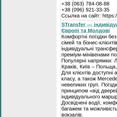
+38 (063) 784-08-88
+38 (096) 921-33-35
Ссылка на сайт: https:/
STransfer — індивіду
Європі та Молдові
Комфортні поїздки без
сімей та бізнес-клієнті
індивідуальні трансфе
преміум-мінівенами по 
Популярні напрямки: Л
Краків, Київ – Польща,
Для клієнтів доступні
класу, а також Mercede
невеликих груп. Поїзд
принципом «від двере
індивідуального маршр
Досвідчені водії, комф
багажем та можливість
вокзалів.