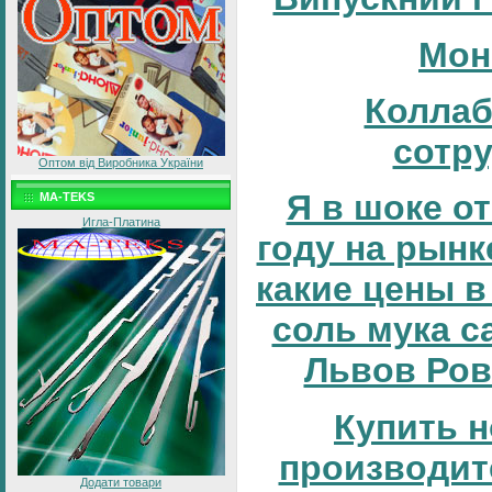
Мон
Коллаб
сотр
Оптом від Виробника України
Я в шоке от
MA-TEKS
Игла-Платина
году на рынке
какие цены в
соль мука с
Львов Ров
Купить н
производит
Додати товари