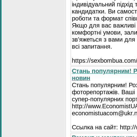
індивідуальний підхід 
кандидатки. Ви самост
роботи та формат спів
Якщо для вас важливі 
комфортні умови, зали
зв'яжеться з вами для 
всі запитання.
https://seхbombua.com/
Стань популярним! Р
новин
Стань популярним! Роз
фоторепортажів. Ваші 
супер-популярних порта
http://www.EconomistU
economistuacom@ukr.n
Ссылка на сайт: http: