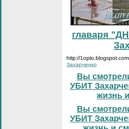
главаря "ДН
За
http://1opto.blogspot.co
Захарченко
Вы смотрели
УБИТ Захарчен
жизнь и
Вы смотрели
УБИТ Захарчен
жизнь и сме