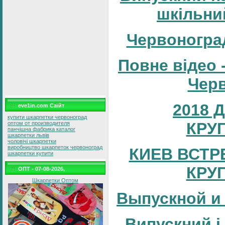
шкільни
Червоногра
Повне відео 
Черв
2018 
eve1in.com Саїйт
купити шкарпетки червоноград
КРУ
оптом от производителя
панчішна фабрика каталог
шкарпетки львів
чоловічі шкарпетки
виробництво шкарпеток червоноград
КИЕВ ВСТР
шкарпетки купити
КРУ
ОПТ - 07-08-2026,
Шкарпетки Оптом
Выпускной и
Випускний і