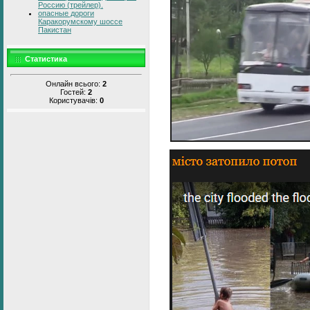
Россию (трейлер).
опасные дороги
Каракорумскому шоссе
Пакистан
Статистика
Онлайн всього:
2
Гостей:
2
Користувачів:
0