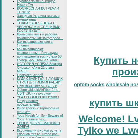
Суровая жизнь в Тундре
HistoryTVr
ВОСКРЕСНАЯ ВСТРЕЧА 4
11 2018г
Западная Украина глазами
американца
ТЫКВА ЗАПЕЧЁННАЯ С
ЧЕСНОКОМ И СПЕЦИЯМИ
ГОСТИ БУДУТ...
Крымский мост и рабская
покорность: как живут росс...
Как выращивают рис в
Японии
Как выращивают
шампиньоны в Голландии
приглашаем в гости Леха 58
Купить н
Супер Бро! Галина Яковл...
ИСТОРИЯ УСПЕХА Виктора
Оношко. КАК в 21 стать
прои
МИЛЛ...
ПрогулкаСпапой
КУДА СВАЛИТЬ?! 5 ЛУЧШИХ
СТРАН ДЛЯ ИММИГРАЦИИ!
optom
socks
wholesale
no
Ubiquiti AirFiber 5U (AF5U)
Обзор Ubiquiti AirFiber 24 от
UBNT.SU (на русском)...
УРА ! РОЗЫГРЫШ! Итоги !
купить ш
Поздравляем
победителей!!!...
Филе трески с гарниром из
шпината
Welcome! Lv
Yoga Health for life - Beware of
Yoga Trainers hav...
ТВОРИ ДОБРО! МАРАФОН
ДОБРА!
Tylko we Lw
Вкуснейший мясной рулет в
слоёном тесте Jumbo por...
Как меня найти все мои