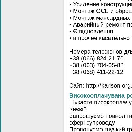
• Усиление конструкц
• Монтаж ОСБ и обре
• Монтаж мансардных 
• Аварийный ремонт п
• Є відновлення
• и прочее касательно
Номера телефонов для
+38 (066) 824-21-70
+38 (063) 704-05-88
+38 (068) 411-22-12
Сайт: http://karlson.org
Високооплачувана ро
Шукаєте високооплачув
Києві?
Запрошуємо повнолітні
сфері супроводу.
Пропонуємо гнучкий гр