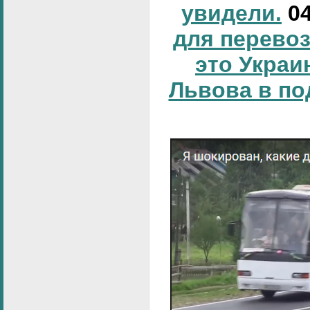
увидели.
0
для перевоз
это Украи
Львова в по