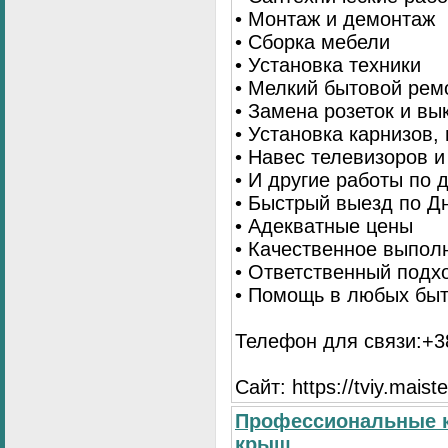
• Монтаж и демонтаж
• Сборка мебели
• Установка техники
• Мелкий бытовой рем
• Замена розеток и в
• Установка карнизов,
• Навес телевизоров 
• И другие работы по
• Быстрый выезд по Д
• Адекватные цены
• Качественное выпол
• Ответственный подх
• Помощь в любых бы
Телефон для связи:+38
Сайт: https://tviy.maiste
Профессиональные к
крыш