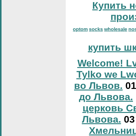
Купить н
прои
optom
socks
wholesale
no
купить ш
Welcome! Lv
Tylko we Lw
во Львов.
0
до Львова.
церковь С
Львова.
0
Хмельниц