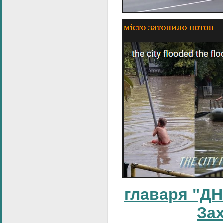
главаря "ДН
За