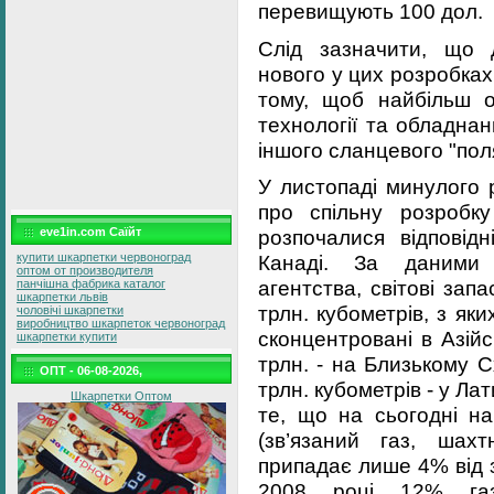
перевищують 100 дол.
Слід зазначити, що 
нового у цих розробка
тому, щоб найбільш о
технології та обладна
іншого сланцевого "пол
У листопаді минулого
про спільну розробку
eve1in.com Саїйт
розпочалися відповідн
купити шкарпетки червоноград
Канаді. За даними 
оптом от производителя
агентства, світові зап
панчішна фабрика каталог
шкарпетки львів
трлн. кубометрів, з яки
чоловічі шкарпетки
виробництво шкарпеток червоноград
сконцентровані в Азійс
шкарпетки купити
трлн. - на Близькому С
ОПТ - 06-08-2026,
трлн. кубометрів - у Л
Шкарпетки Оптом
те, що на сьогодні на
(зв’язаний газ, шах
припадає лише 4% від за
2008 році 12% га