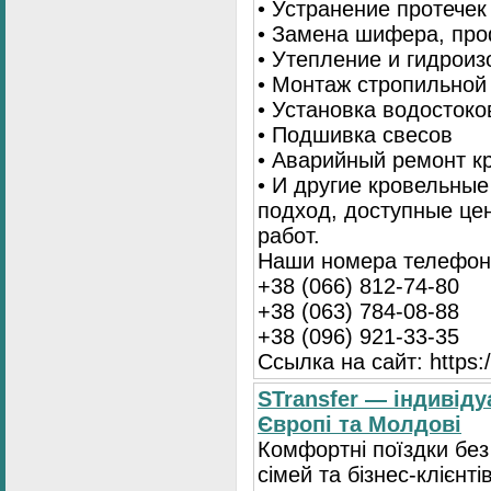
• Устранение протечек
• Замена шифера, пр
• Утепление и гидрои
• Монтаж стропильной
• Установка водостоко
• Подшивка свесов
• Аварийный ремонт 
• И другие кровельны
подход, доступные це
работ.
Наши номера телефоно
+38 (066) 812-74-80
+38 (063) 784-08-88
+38 (096) 921-33-35
Ссылка на сайт: https:/
STransfer — індивіду
Європі та Молдові
Комфортні поїздки без
сімей та бізнес-клієнті