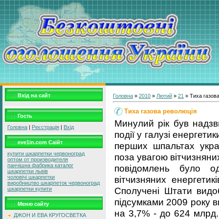
Вхід на сайт
Головна
»
2010
»
Лютий
»
21
» Тиха газов
Тиха газова революція
Гость
Минулий рік був надзв
Головна
|
Реєстрація
|
Вхід
події у галузі енергетик
eve1in.com Саїйт
перших шпальтах украї
купити шкарпетки червоноград
поза увагою вітчизняни
оптом от производителя
панчішна фабрика каталог
повідомлень було о
шкарпетки львів
вітчизняних енергетик
чоловічі шкарпетки
виробництво шкарпеток червоноград
Сполучені Штати видоб
шкарпетки купити
підсумками 2009 року 
Меню сайту
на 3,7% - до 624 млрд.
ДЖОН И ЕВА КРУГОСВЕТКА