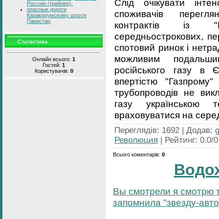
Слід очікувати інтен
Россию (трейлер).
опасные дороги
споживачів перегля
Каракорумскому шоссе
Пакистан
контрактів із "
середньострокових, пер
Статистика
спотовий ринок і нетрад
можливим подальши
Онлайн всього:
1
Гостей:
1
російського газу в 
Користувачів:
0
впертістю "Газпрому"
трубопроводів не вик
газу українською 
враховуватися на сере
Переглядів
:
1692
|
Додав
:
Революция
|
Рейтинг
:
0.0
/
0
Всього коментарів
:
0
Водо
Вы смотрели я смотрю т
запомнила "звезду-автор