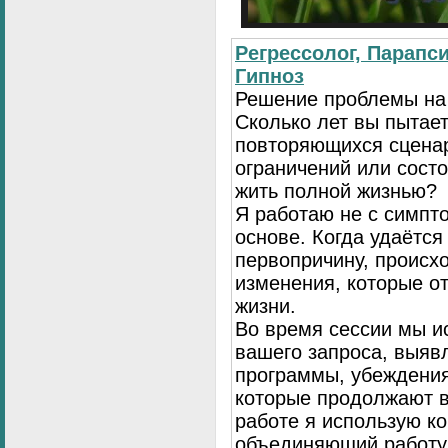
Регрессолог, Парапси
Гипноз
Решение проблемы на
Сколько лет вы пытает
повторяющихся сценар
ограничений или сост
жить полной жизнью?
Я работаю не с симпто
основе. Когда удаётся
первопричину, происх
изменения, которые о
жизни.
Во время сессии мы и
вашего запроса, выя
программы, убеждения
которые продолжают в
работе я использую к
объединяющий работу 