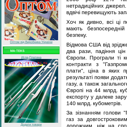
нетрадиційних джерел.
вдвічі перевищують зап
Хоч як дивно, всі ці 
мають безпосередній
безпеку.
Оптом від Виробника України
Відмова США від зрідже
два рази, падіння ці
MA-TEKS
Європи. Програли ті к
Игла-Платина
контракти з "Газпро
плати", ціна в яких 
результаті появи додат
газу, а також загально
Європі на 44 млрд. ку
експорту у далеке зар
140 млрд. кубометрів.
За зізнанням голови "
газ за довгостроковим
дорожчим, ніж на спо
Додати товари