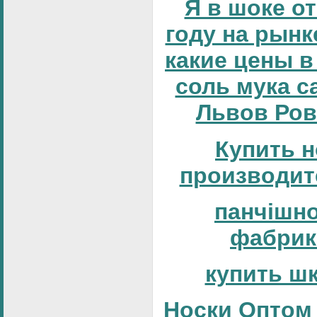
Я в шоке от
году на рынке
какие цены в
соль мука с
Львов Ров
Купить н
производит
панчішн
фабрик
купить ш
Носки Оптом 