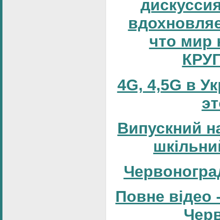
дискуссия
вдохновляе
что мир 
КРУ
4G, 4,5G в У
эт
Випускний н
шкільни
Червоногра
Повне відео 
Черв