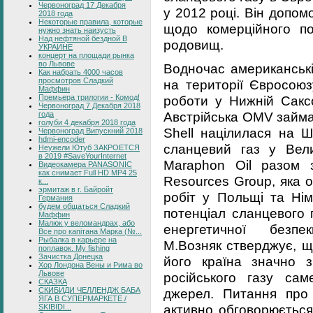
Червоноград 17 Декабря
у 2012 році. Він допом
2018 года
Некоторые правила, которые
щодо комерційного по
нужно знать наизусть
Над нефтяной бездной В
родовищ.
УКРАИНЕ
концерт на площади рынка
во Львове
Водночас американські
Как набрать 4000 часов
просмотров Сладкий
на території Євросоюз
Маффин
роботи у Нижній Саксо
Премьера трилогии - Комод!
Червоноград 7 Декабря 2018
Австрійська OMV займа
года
голуби 4 декабря 2018 года
Shell націлилася на Ш
Червоноград Випускний 2018
hdmi-encoder
сланцевий газ у Велик
Неужели Ютуб ЗАКРОЕТСЯ
в 2019 #SaveYourInternet
Maraphon Oil разом 
Видеокамера PANASONIC
как снимает Full HD MP4 25
Resources Group, яка 
к...
эрмитаж в г. Байройт
робіт у Польщі та Нім
Германия
будем общаться Сладкий
потенціал сланцевого 
Маффин
Малюк у веломандрах, або
енергетичної безпе
Все про капітана Марка (№...
Рыбалка в карьере на
М.Возняк стверджує, щ
поплавок. My fishing
Зачистка Донецка
його країна значно 
Хор Лондона Вены и Рима во
Львове
російського газу сам
СКАЗКА
джерел. Питання про
СКИБИДИ ЧЕЛЛЕНДЖ БАБА
ЯГА В СУПЕРМАРКЕТЕ /
активно обговорюється
SKIBIDI...