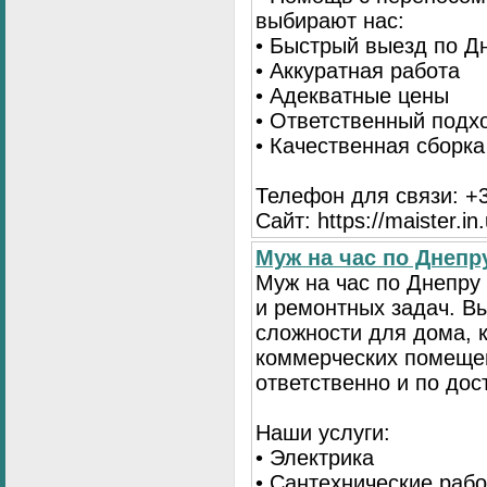
выбирают нас:
• Быстрый выезд по Д
• Аккуратная работа
• Адекватные цены
• Ответственный подх
• Качественная сборк
Телефон для связи: +3
Сайт: https://maister.in
Муж на час по Днеп
Муж на час по Днепр
и ремонтных задач. 
сложности для дома, 
коммерческих помещен
ответственно и по до
Наши услуги:
• Электрика
• Сантехнические раб