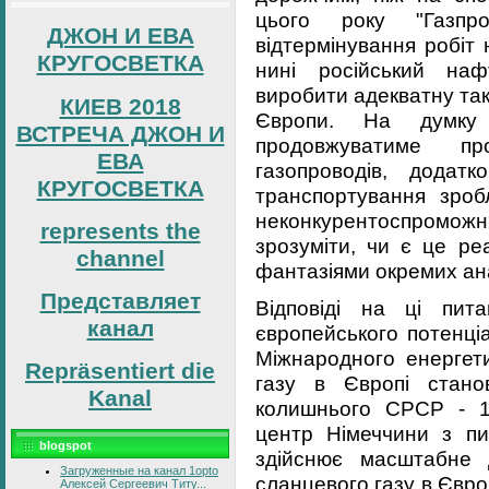
цього року "Газпр
ДЖОН И ЕВА
відтермінування робіт
КРУГОСВЕТКА
нині російський наф
виробити адекватну та
КИЕВ 2018
Європи. На думку 
ВСТРЕЧА ДЖОН И
продовжуватиме пр
ЕВА
газопроводів, додатк
КРУГОСВЕТКА
транспортування зроб
неконкурентоспромо
represents the
зрозуміти, чи є це р
channel
фантазіями окремих ана
Представляет
Відповіді на ці пит
канал
європейського потенці
Міжнародного енергети
Repräsentiert die
газу в Європі стано
Kanal
колишнього СРСР - 18
центр Німеччини з пит
blogspot
здійснює масштабне 
Загруженные на канал 1opto
сланцевого газу в Європ
Алексей Сергеевич Титу...