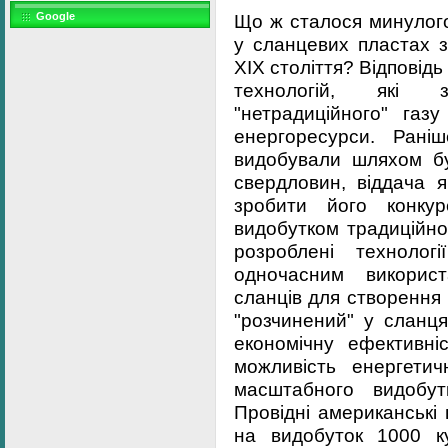
Що ж сталося минулого
Google
у сланцевих пластах 
XIX століття? Відповідь
технологій, які 
"нетрадиційного" газ
енергоресурси. Рані
видобували шляхом бу
свердловин, віддача 
зробити його конкур
видобутком традиційно
розроблені технолог
одночасним використ
сланців для створення
"розчинений" у сланц
економічну ефективні
можливість енергети
масштабного видобу
Провідні американські
на видобуток 1000 к