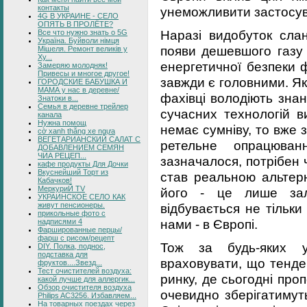
контакты
унеможливити застосува
4G В УКРАИНЕ - СЕЛО
ОПЯТЬ В ПРОЛЁТЕ?
Наразі видобуток сла
Все что нужно знать о 5G
Україна. Буйволи німця
появи дешевшого газу 
Мішеля. Ремонт великів у
Ху...
енергетичної безпеки 
Замеряю молодняк!
Привесы и многое другое!
завжди є головними. Якщ
ГОРОДСКИЕ БАБУШКА И
МАМА у нас в деревне/
фахівці володіють знан
Знатоки в...
Семья в деревне трейлер
сучасних технологій в
канала
Нужна помощ
немає сумніву, то вже 
cờ xanh thắng xe ngựa
ВЕГЕТАРИАНСКИЙ САЛАТ С
ретельне опрацюва
ДОБАВЛЕНИЕМ СЕМЯН
ЧИА РЕЦЕП...
зазначалося, потрібен 
кафе продукты Для Дочки
Вкуснейший Торт из
став реальною альтер
Кабачков!
МеркуриЙ TV
його - це лише зал
УКРАИНСКОЕ СЕЛО КАК
живут пенсионеры.
відбувається не тільки
прикольные фото с
нами - в Європі.
надписями 4
Фаршированные перцы/
фарш с рисом/рецепт
Тож за будь-яких у
DIY. Полка, поднос,
подставка для
враховувати, що тенде
фруктов....Звезд...
Тест очистителей воздуха:
ринку, де сьогодні про
какой лучше для аллергик...
Обзор очистителя воздуха
очевидно зберігатимут
Philips AC3256. Избавляем...
На товарных поездах через