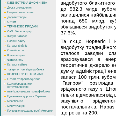
видобутого блакитного
КИЕВ ВСТРЕЧА ДЖОН И ЕВА
до 582,3 млрд. кубо
Доска оголошення
Подати оголошення
залишилися найбільшим
Додати товари
понад 650 млрд. куб
Оптом
збільшився видобуток у
ТЕРМІНОВО ПРОДАМ!
37,6%.
Саїйт Червоноград
Форум Каталог
Та якщо Норвегія і 
Новини сайту
Каталог файлів
видобутку традиційног
Онлайн игры
сталося завдяки сл
Комментарии
враховувався в ене
Фотоальбом
теоретичне джерело ен
Каталог сайтов
товари оптом від виробника
думку адміністрації е
ШКАРПЕТКИ ОПТОМ 2020
запаси 100 трлн. кубом
Оптом от производителя
"Газпром" розглядав
Коллаборация, или
сотрудничество
зрідженого газу зі Шт
панчішно-шкарпеткова фабрика
тільки відмовилася від
Идеальные дороги в Украине
закупівлю зріджен
Monetization
постачальників. Нараз
Монетизация
Грузовые поезда по всей Америке
ще років на 200.