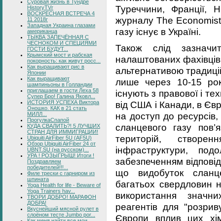
Суровая жизнь в Тундре
Туреччини, Франції, Н
HistoryTVr
ВОСКРЕСНАЯ ВСТРЕЧА 4
журналу The Economist
11 2018г
Западная Украина глазами
газу існує в Україні.
американца
ТЫКВА ЗАПЕЧЁННАЯ С
ЧЕСНОКОМ И СПЕЦИЯМИ
Також слід зазначи
ГОСТИ БУДУТ...
Крымский мост и рабская
налаштованих фахівців
покорность: как живут росс...
Как выращивают рис в
альтернативою традиці
Японии
Как выращивают
лише через 10-15 рок
шампиньоны в Голландии
приглашаем в гости Леха 58
існують з правової і тех
Супер Бро! Галина Яковл...
ИСТОРИЯ УСПЕХА Виктора
від США і Канади, в Єв
Оношко. КАК в 21 стать
на доступ до ресурсів
МИЛЛ...
ПрогулкаСпапой
сланцевого газу пов’
КУДА СВАЛИТЬ?! 5 ЛУЧШИХ
СТРАН ДЛЯ ИММИГРАЦИИ!
територій, створен
Ubiquiti AirFiber 5U (AF5U)
Обзор Ubiquiti AirFiber 24 от
інфраструктури, под
UBNT.SU (на русском)...
УРА ! РОЗЫГРЫШ! Итоги !
забезпеченням відповід
Поздравляем
победителей!!!...
що видобуток сланце
Филе трески с гарниром из
шпината
багатьох свердловин н
Yoga Health for life - Beware of
Yoga Trainers hav...
використання значни
ТВОРИ ДОБРО! МАРАФОН
ДОБРА!
реагентів для "розрив
Вкуснейший мясной рулет в
слоёном тесте Jumbo por...
Європи вплив цих хім
Как меня найти все мои