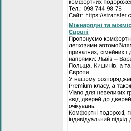
комфортних подорожей
Тел.: 098 744-98-78
Сайт: https://stransfer.
Міжнародні та міжміс
Європі
Пропонуємо комфортні
легковими автомобіля
приватних, сімейних і 
напрямки: Львів – Варш
Польща, Кишинів, а так
Європи.
У нашому розпоряджен
Premium класу, а тако
Viano для невеликих 
«від дверей до дверей
очікувань.
Комфортні подорожі, г
індивідуальний підхід