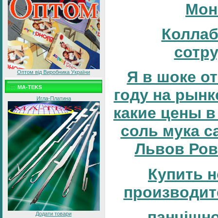
Мон
Коллаб
сотр
Я в шоке от
Оптом від Виробника України
MA-TEKS
году на рынке
Игла-Платина
какие цены в
соль мука с
Львов Ров
Купить н
производит
панчішн
Додати товари