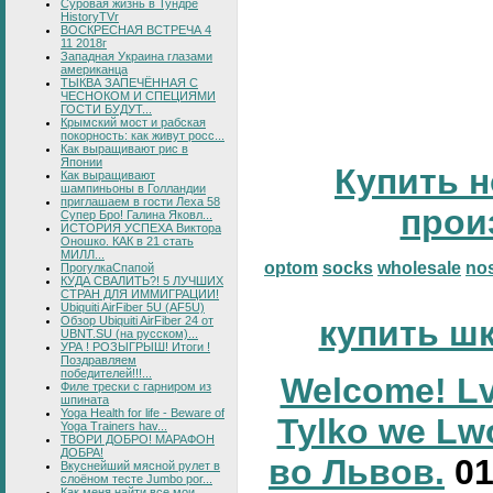
Суровая жизнь в Тундре
HistoryTVr
ВОСКРЕСНАЯ ВСТРЕЧА 4
11 2018г
Западная Украина глазами
американца
ТЫКВА ЗАПЕЧЁННАЯ С
ЧЕСНОКОМ И СПЕЦИЯМИ
ГОСТИ БУДУТ...
Крымский мост и рабская
покорность: как живут росс...
Как выращивают рис в
Японии
Купить н
Как выращивают
шампиньоны в Голландии
приглашаем в гости Леха 58
прои
Супер Бро! Галина Яковл...
ИСТОРИЯ УСПЕХА Виктора
Оношко. КАК в 21 стать
МИЛЛ...
optom
socks
wholesale
no
ПрогулкаСпапой
КУДА СВАЛИТЬ?! 5 ЛУЧШИХ
СТРАН ДЛЯ ИММИГРАЦИИ!
Ubiquiti AirFiber 5U (AF5U)
Обзор Ubiquiti AirFiber 24 от
купить ш
UBNT.SU (на русском)...
УРА ! РОЗЫГРЫШ! Итоги !
Поздравляем
победителей!!!...
Welcome! Lv
Филе трески с гарниром из
шпината
Yoga Health for life - Beware of
Tylko we Lw
Yoga Trainers hav...
ТВОРИ ДОБРО! МАРАФОН
ДОБРА!
во Львов.
0
Вкуснейший мясной рулет в
слоёном тесте Jumbo por...
Как меня найти все мои