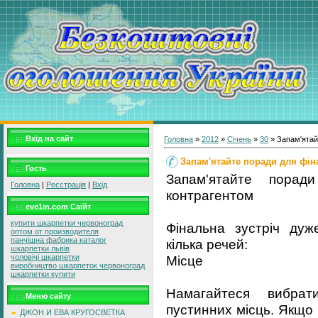
Вхід на сайт
Головна
»
2012
»
Січень
»
30
» Запам'ятайт
Запам'ятайте поради для фіна
Гость
Запам'ятайте порад
Головна
|
Реєстрація
|
Вхід
контрагентом
eve1in.com Саїйт
купити шкарпетки червоноград
Фінальна зустріч дуж
оптом от производителя
панчішна фабрика каталог
кілька речей:
шкарпетки львів
Місце
чоловічі шкарпетки
виробництво шкарпеток червоноград
шкарпетки купити
Намагайтеся вибрат
Меню сайту
пустинних місць. Якщо
ДЖОН И ЕВА КРУГОСВЕТКА