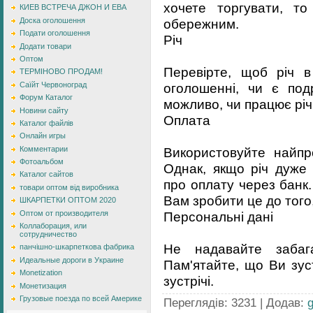
хочете торгувати, т
КИЕВ ВСТРЕЧА ДЖОН И ЕВА
обережним.
Доска оголошення
Подати оголошення
Річ
Додати товари
Оптом
Перевірте, щоб річ в
ТЕРМІНОВО ПРОДАМ!
оголошенні, чи є под
Саїйт Червоноград
Форум Каталог
можливо, чи працює річ
Новини сайту
Оплата
Каталог файлів
Онлайн игры
Використовуйте найпро
Комментарии
Фотоальбом
Однак, якщо річ дуже
Каталог сайтов
про оплату через банк
товари оптом від виробника
Вам зробити це до того,
ШКАРПЕТКИ ОПТОМ 2020
Оптом от производителя
Персональні дані
Коллаборация, или
сотрудничество
Не надавайте забага
панчішно-шкарпеткова фабрика
Идеальные дороги в Украине
Пам'ятайте, що Ви зус
Monetization
зустрічі.
Монетизация
Грузовые поезда по всей Америке
Переглядів
:
3231
|
Додав
: