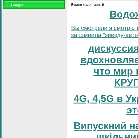
Всього коментарів
:
0
Google
Водо
Вы смотрели я смотрю т
запомнила "звезду-автор
дискуссия
вдохновляе
что мир 
КРУ
4G, 4,5G в У
эт
Випускний н
шкільни