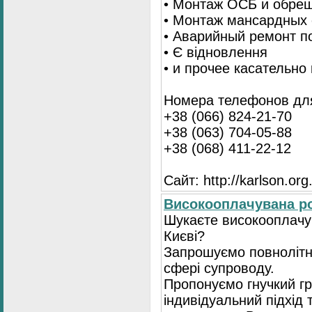
• Монтаж ОСБ и обре
• Монтаж мансардных 
• Аварийный ремонт п
• Є відновлення
• и прочее касательно
Номера телефонов для
+38 (066) 824-21-70
+38 (063) 704-05-88
+38 (068) 411-22-12
Сайт: http://karlson.org
Високооплачувана ро
Шукаєте високооплачув
Києві?
Запрошуємо повнолітні
сфері супроводу.
Пропонуємо гнучкий гр
індивідуальний підхід 