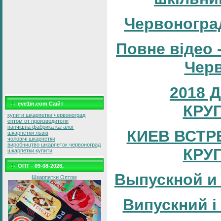
Червоногра
Повне відео 
Черв
2018 
eve1in.com Саїйт
КРУ
купити шкарпетки червоноград
оптом от производителя
панчішна фабрика каталог
КИЕВ ВСТР
шкарпетки львів
чоловічі шкарпетки
виробництво шкарпеток червоноград
КРУ
шкарпетки купити
ОПТ - 09-08-2026,
Выпускной и
Шкарпетки Оптом
Випускний і