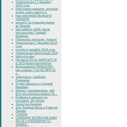
Червоноград 17 Декабря
2018 года
Некоторые правила, которые
нужно знать наизусть
Над нефтяной бездной В
УКРАИНЕ
концерт на площади рынка
во Львове
Как набрать 4000 часов
просмотров Сладкий
Маффин
Премьера трилогии - Комод!
Червоноград 7 Декабря 2018
года
голуби 4 декабря 2018 года
Червоноград Випускний 2018
hdmi-encoder
Неужели Ютуб ЗАКРОЕТСЯ
в 2019 #SaveYourInternet
Видеокамера PANASONIC
как снимает Full HD MP4 25
к...
эрмитаж в г. Байройт
Германия
будем общаться Сладкий
Маффин
Малюк у веломандрах, або
Все про капітана Марка (№...
Рыбалка в карьере на
поплавок. My fishing
Зачистка Донецка
Хор Лондона Вены и Рима во
Львове
СКАЗКА
СКИБИДИ ЧЕЛЛЕНДЖ БАБА
ЯГА В СУПЕРМАРКЕТЕ /
SKIBIDI...