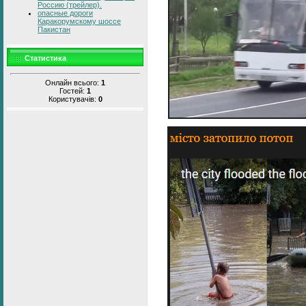
Россию (трейлер).
опасные дороги
Каракорумскому шоссе
Пакистан
Статистика
Онлайн всього:
1
Гостей:
1
Користувачів:
0