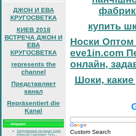
фабрик
ДЖОН И ЕВА
КРУГОСВЕТКА
купить ш
КИЕВ 2018
ВСТРЕЧА ДЖОН И
Носки Оптом 
ЕВА
eve1in.com П
КРУГОСВЕТКА
онлайн, зада
represents the
channel
Шоки, какие
Представляет
канал
Repräsentiert die
Kanal
blogspot
Custom Search
Загруженные на канал 1opto
Алексей Сергеевич Титу...