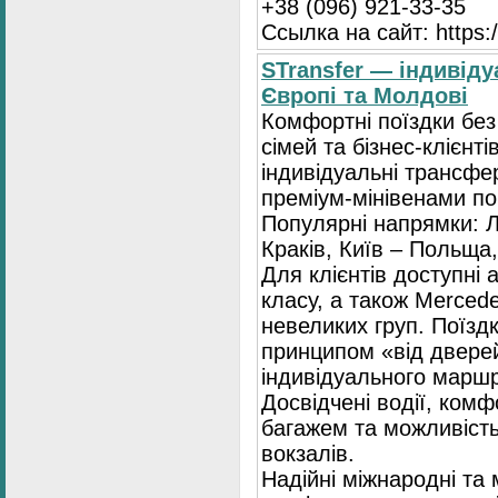
+38 (096) 921-33-35
Ссылка на сайт: https:/
STransfer — індивіду
Європі та Молдові
Комфортні поїздки без
сімей та бізнес-клієнті
індивідуальні трансфе
преміум-мінівенами по 
Популярні напрямки: Л
Краків, Київ – Польща,
Для клієнтів доступні
класу, а також Mercede
невеликих груп. Поїзд
принципом «від двере
індивідуального маршр
Досвідчені водії, комф
багажем та можливість
вокзалів.
Надійні міжнародні та