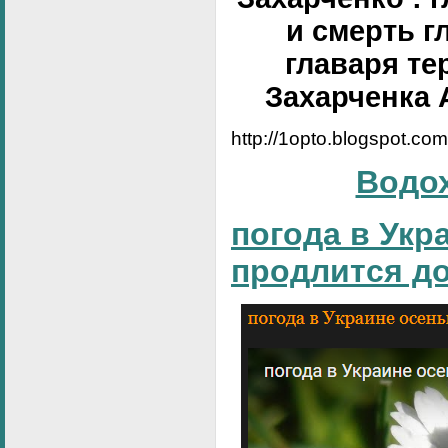
и смерть г
главаря те
Захарченка 
http://1opto.blogspot.co
Водо
погода в Укр
продлится д