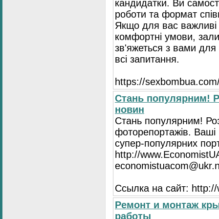
кандидатки. Ви самост
роботи та формат спів
Якщо для вас важливі 
комфортні умови, зали
зв'яжеться з вами для 
всі запитання.
https://seхbombua.com/
Стань популярним! Р
новин
Стань популярним! Роз
фоторепортажів. Ваші 
супер-популярних порта
http://www.EconomistU
economistuacom@ukr.n
Ссылка на сайт: http:
Ремонт и монтаж кр
работы