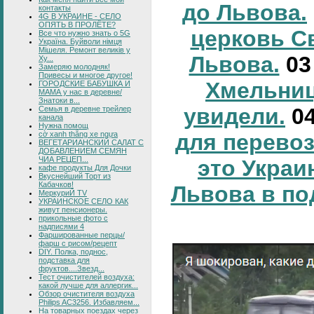
до Львова.
контакты
4G В УКРАИНЕ - СЕЛО
ОПЯТЬ В ПРОЛЁТЕ?
церковь С
Все что нужно знать о 5G
Україна. Буйволи німця
Мішеля. Ремонт великів у
Львова.
0
Ху...
Замеряю молодняк!
Привесы и многое другое!
Хмельниц
ГОРОДСКИЕ БАБУШКА И
МАМА у нас в деревне/
Знатоки в...
увидели.
0
Семья в деревне трейлер
канала
Нужна помощ
cờ xanh thắng xe ngựa
для перевоз
ВЕГЕТАРИАНСКИЙ САЛАТ С
ДОБАВЛЕНИЕМ СЕМЯН
ЧИА РЕЦЕП...
это Украи
кафе продукты Для Дочки
Вкуснейший Торт из
Кабачков!
Львова в по
МеркуриЙ TV
УКРАИНСКОЕ СЕЛО КАК
живут пенсионеры.
прикольные фото с
надписями 4
Фаршированные перцы/
фарш с рисом/рецепт
DIY. Полка, поднос,
подставка для
фруктов....Звезд...
Тест очистителей воздуха:
какой лучше для аллергик...
Обзор очистителя воздуха
Philips AC3256. Избавляем...
На товарных поездах через