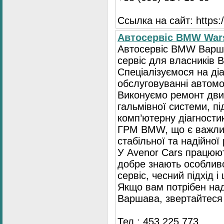
Ссылка на сайт: https://
Автосервіс BMW War
Автосервіс BMW Варша
сервіс для власників 
Спеціалізуємося на діа
обслуговуванні автомо
Виконуємо ремонт двиг
гальмівної системи, пі
комп’ютерну діагностик
ГРМ BMW, що є важли
стабільної та надійної
У Avenor Cars працюют
добре знають особлив
сервіс, чесний підхід 
Якщо вам потрібен на
Варшава, звертайтеся 
Тел.: 453 225 773