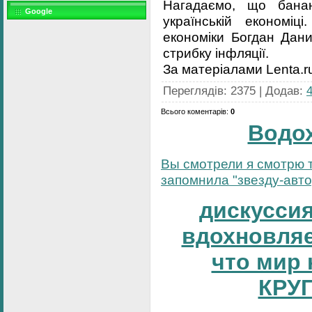
Нагадаємо, що банан
Google
українській економіц
економіки Богдан Дани
стрибку інфляції.
За матеріалами Lenta.r
Переглядів
:
2375
|
Додав
:
Всього коментарів
:
0
Водо
Вы смотрели я смотрю т
запомнила "звезду-автор
дискуссия
вдохновляе
что мир 
КРУ