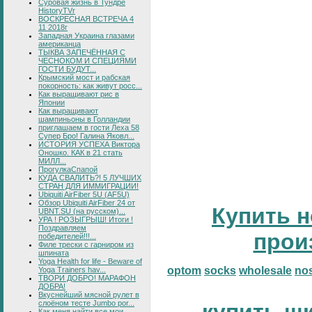
Суровая жизнь в Тундре
HistoryTVr
ВОСКРЕСНАЯ ВСТРЕЧА 4
11 2018г
Западная Украина глазами
американца
ТЫКВА ЗАПЕЧЁННАЯ С
ЧЕСНОКОМ И СПЕЦИЯМИ
ГОСТИ БУДУТ...
Крымский мост и рабская
покорность: как живут росс...
Как выращивают рис в
Японии
Как выращивают
шампиньоны в Голландии
приглашаем в гости Леха 58
Супер Бро! Галина Яковл...
ИСТОРИЯ УСПЕХА Виктора
Оношко. КАК в 21 стать
МИЛЛ...
ПрогулкаСпапой
КУДА СВАЛИТЬ?! 5 ЛУЧШИХ
СТРАН ДЛЯ ИММИГРАЦИИ!
Ubiquiti AirFiber 5U (AF5U)
Обзор Ubiquiti AirFiber 24 от
Купить н
UBNT.SU (на русском)...
УРА ! РОЗЫГРЫШ! Итоги !
Поздравляем
прои
победителей!!!...
Филе трески с гарниром из
шпината
Yoga Health for life - Beware of
optom
socks
wholesale
no
Yoga Trainers hav...
ТВОРИ ДОБРО! МАРАФОН
ДОБРА!
Вкуснейший мясной рулет в
слоёном тесте Jumbo por...
Как меня найти все мои