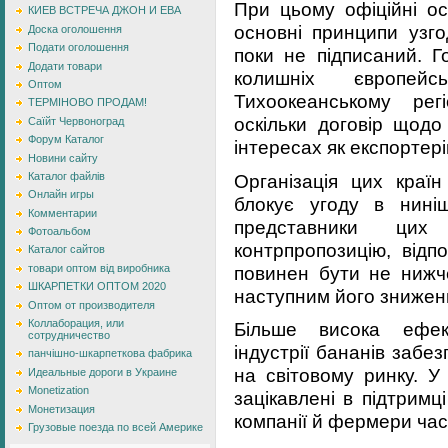
При цьому офіційні о
КИЕВ ВСТРЕЧА ДЖОН И ЕВА
основні принципи узго
Доска оголошення
Подати оголошення
поки не підписаний. 
Додати товари
колишніх європей
Оптом
Тихоокеанському рег
ТЕРМІНОВО ПРОДАМ!
оскільки договір щодо
Саїйт Червоноград
Форум Каталог
інтересах як експортері
Новини сайту
Організація цих кра
Каталог файлів
Онлайн игры
блокує угоду в ниніш
Комментарии
представники цих
Фотоальбом
контрпропозицію, відп
Каталог сайтов
повинен бути не нижч
товари оптом від виробника
ШКАРПЕТКИ ОПТОМ 2020
наступним його знижен
Оптом от производителя
Коллаборация, или
Більше висока ефект
сотрудничество
індустрії бананів забе
панчішно-шкарпеткова фабрика
на світовому ринку. У
Идеальные дороги в Украине
Monetization
зацікавлені в підтримці
Монетизация
компанії й фермери час
Грузовые поезда по всей Америке