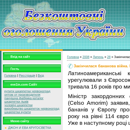
Вхід на сайт
Головна
»
2008
»
Липень
»
28
» Закінчила
Закінчилася бананова війна
Гость
Латиноамериканські 
Головна
|
Реєстрація
|
Вхід
урегулювали з Євросою
eve1in.com Саїйт
тривала 16 років про м
купити шкарпетки червоноград
оптом от производителя
Міністр закордонних
панчішна фабрика каталог
(Celso Amorіm) заяви
шкарпетки львів
чоловічі шкарпетки
бананів у Європу про
виробництво шкарпеток червоноград
шкарпетки купити
року на рівні 114 євро
Меню сайту
Уже в наступному році 
ДЖОН И ЕВА КРУГОСВЕТКА