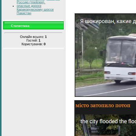
Россию (трейлер).
опасные дороги
Каракорумскому шоссе
Пакистан
Статистика
Онлайн всього:
1
Гостей:
1
Користувачів:
0