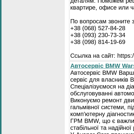
деталям. Поможем ре
квартире, офисе или ч
По вопросам звоните 
+38 (068) 527-84-28
+38 (093) 230-73-34
+38 (098) 814-19-69
Ссылка на сайт: https://
Автосервіс BMW War
Автосервіс BMW Варша
сервіс для власників 
Спеціалізуємося на діа
обслуговуванні автомо
Виконуємо ремонт двиг
гальмівної системи, пі
комп’ютерну діагностик
ГРМ BMW, що є важли
стабільної та надійної