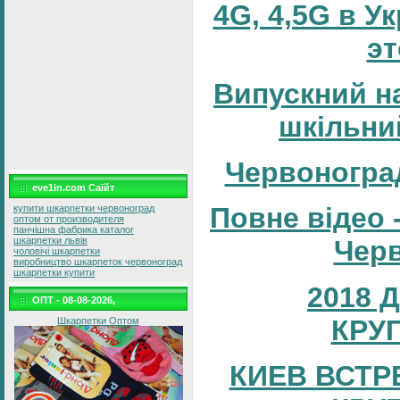
4G, 4,5G в У
эт
Випускний н
шкільни
Червоногра
eve1in.com Саїйт
Повне відео 
купити шкарпетки червоноград
оптом от производителя
панчішна фабрика каталог
шкарпетки львів
Черв
чоловічі шкарпетки
виробництво шкарпеток червоноград
шкарпетки купити
2018 
ОПТ - 08-08-2026,
КРУ
Шкарпетки Оптом
КИЕВ ВСТР