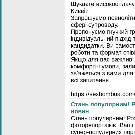
Шукаєте високооплачув
Києві?
Запрошуємо повнолітні
сфері супроводу.
Пропонуємо гнучкий гр
індивідуальний підхід 
кандидатки. Ви самост
роботи та формат спів
Якщо для вас важливі 
комфортні умови, зали
зв'яжеться з вами для 
всі запитання.
https://seхbombua.com/
Стань популярним! Р
новин
Стань популярним! Роз
фоторепортажів. Ваші 
супер-популярних порта