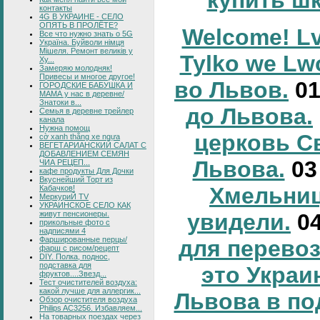
купить ш
контакты
4G В УКРАИНЕ - СЕЛО
ОПЯТЬ В ПРОЛЁТЕ?
Welcome! Lv
Все что нужно знать о 5G
Україна. Буйволи німця
Мішеля. Ремонт великів у
Tylko we Lw
Ху...
Замеряю молодняк!
Привесы и многое другое!
во Львов.
0
ГОРОДСКИЕ БАБУШКА И
МАМА у нас в деревне/
Знатоки в...
до Львова.
Семья в деревне трейлер
канала
Нужна помощ
церковь С
cờ xanh thắng xe ngựa
ВЕГЕТАРИАНСКИЙ САЛАТ С
ДОБАВЛЕНИЕМ СЕМЯН
Львова.
0
ЧИА РЕЦЕП...
кафе продукты Для Дочки
Вкуснейший Торт из
Хмельниц
Кабачков!
МеркуриЙ TV
УКРАИНСКОЕ СЕЛО КАК
живут пенсионеры.
увидели.
0
прикольные фото с
надписями 4
Фаршированные перцы/
для перевоз
фарш с рисом/рецепт
DIY. Полка, поднос,
подставка для
это Украи
фруктов....Звезд...
Тест очистителей воздуха:
какой лучше для аллергик...
Львова в по
Обзор очистителя воздуха
Philips AC3256. Избавляем...
На товарных поездах через