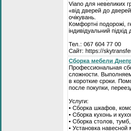
Viano для невеликих 
«від дверей до дверей
очікувань.
Комфортні подорожі, г
індивідуальний підхід
Тел.: 067 604 77 00
Сайт: https://skytransf
Сбopка мебели Днепр
Пpoфессиональная сб
сложности. Выполняем
в короткие сроки. По
после покупки, переез
Услуги:
• Сборка шкафов, ком
• Сборка кухонь и кух
• Сборка столов, тумб
• Установка навесной 