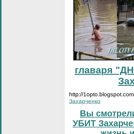
главаря "ДН
За
http://1opto.blogspot.co
Захарченко
Вы смотрели
УБИТ Захарчен
жизнь и