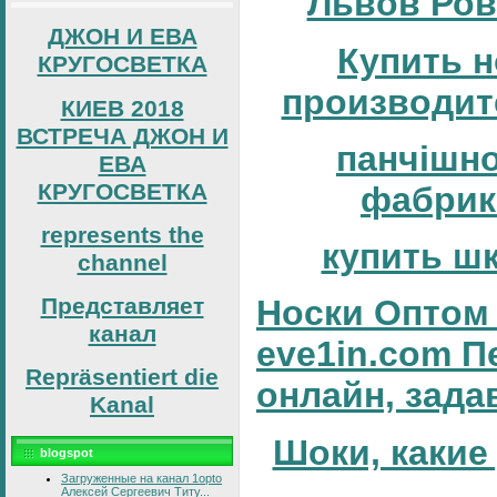
Львов Ров
ДЖОН И ЕВА
Купить н
КРУГОСВЕТКА
производит
КИЕВ 2018
ВСТРЕЧА ДЖОН И
панчішн
ЕВА
КРУГОСВЕТКА
фабрик
represents the
купить ш
channel
Представляет
Носки Оптом 
канал
eve1in.com П
Repräsentiert die
онлайн, зада
Kanal
Шоки, какие
blogspot
Загруженные на канал 1opto
Алексей Сергеевич Титу...