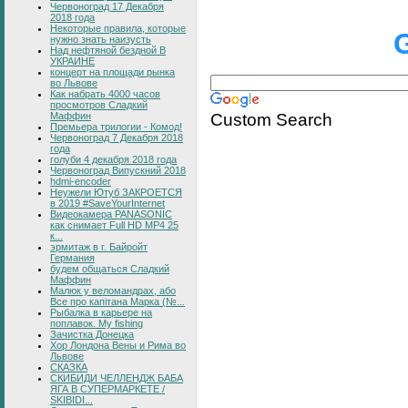
Червоноград 17 Декабря
2018 года
Некоторые правила, которые
нужно знать наизусть
Над нефтяной бездной В
УКРАИНЕ
концерт на площади рынка
во Львове
Как набрать 4000 часов
просмотров Сладкий
Custom Search
Маффин
Премьера трилогии - Комод!
Червоноград 7 Декабря 2018
года
голуби 4 декабря 2018 года
Червоноград Випускний 2018
hdmi-encoder
Неужели Ютуб ЗАКРОЕТСЯ
в 2019 #SaveYourInternet
Видеокамера PANASONIC
как снимает Full HD MP4 25
к...
эрмитаж в г. Байройт
Германия
будем общаться Сладкий
Маффин
Малюк у веломандрах, або
Все про капітана Марка (№...
Рыбалка в карьере на
поплавок. My fishing
Зачистка Донецка
Хор Лондона Вены и Рима во
Львове
СКАЗКА
СКИБИДИ ЧЕЛЛЕНДЖ БАБА
ЯГА В СУПЕРМАРКЕТЕ /
SKIBIDI...