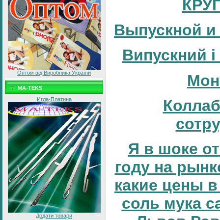
КРУ
Выпускной и
Випускний і
Оптом від Виробника України
Мон
MA-TEKS
Игла-Платина
Коллаб
сотр
Я в шоке от
году на рынке
какие цены в
соль мука с
Додати товари