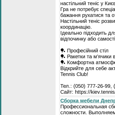
настільний теніс у Києв
Гра не потребує спеці
бажання рухатися та 
Настільний теніс розв
координацію.
Ідеально підходить для
відпочинку або самост
🏓 Професійний стіл
🏓 Ракетки та м’ячики 
🏓 Комфортна атмосф
Відкрийте для себе ак
Tennis Club!
Тел.: (050) 777-26-99, 
Сайт: https://kiev.tennis
Сборка мебели Днепр
Профессиональная сб
сложности. Выполняем