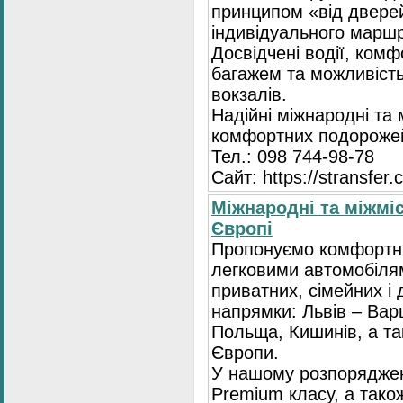
принципом «від двере
індивідуального маршр
Досвідчені водії, комф
багажем та можливість
вокзалів.
Надійні міжнародні та
комфортних подорожей
Тел.: 098 744-98-78
Сайт: https://stransfer.
Міжнародні та міжміс
Європі
Пропонуємо комфортні
легковими автомобіля
приватних, сімейних і 
напрямки: Львів – Варш
Польща, Кишинів, а так
Європи.
У нашому розпоряджен
Premium класу, а тако