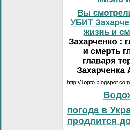
Вы смотрели
УБИТ Захарчен
жизнь и сме
Захарченко : 
и смерть г
главаря те
Захарченка 
http://1opto.blogspot.co
Водо
погода в Укр
продлится д