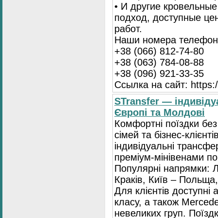
• И другие кровельны
подход, доступные це
работ.
Наши номера телефоно
+38 (066) 812-74-80
+38 (063) 784-08-88
+38 (096) 921-33-35
Ссылка на сайт: https:/
STransfer — індивіду
Європі та Молдові
Комфортні поїздки без
сімей та бізнес-клієнті
індивідуальні трансфе
преміум-мінівенами по 
Популярні напрямки: Л
Краків, Київ – Польща,
Для клієнтів доступні
класу, а також Mercede
невеликих груп. Поїзд