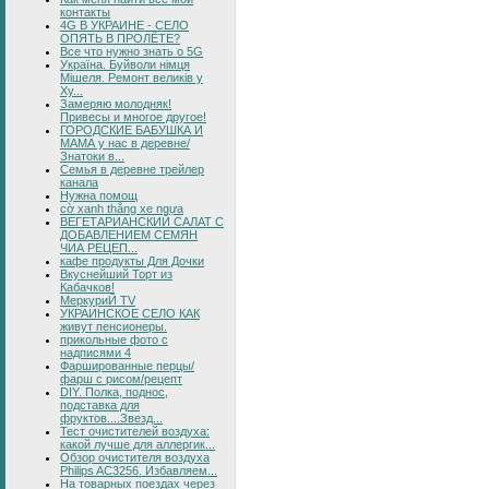
контакты
4G В УКРАИНЕ - СЕЛО
ОПЯТЬ В ПРОЛЁТЕ?
Все что нужно знать о 5G
Україна. Буйволи німця
Мішеля. Ремонт великів у
Ху...
Замеряю молодняк!
Привесы и многое другое!
ГОРОДСКИЕ БАБУШКА И
МАМА у нас в деревне/
Знатоки в...
Семья в деревне трейлер
канала
Нужна помощ
cờ xanh thắng xe ngựa
ВЕГЕТАРИАНСКИЙ САЛАТ С
ДОБАВЛЕНИЕМ СЕМЯН
ЧИА РЕЦЕП...
кафе продукты Для Дочки
Вкуснейший Торт из
Кабачков!
МеркуриЙ TV
УКРАИНСКОЕ СЕЛО КАК
живут пенсионеры.
прикольные фото с
надписями 4
Фаршированные перцы/
фарш с рисом/рецепт
DIY. Полка, поднос,
подставка для
фруктов....Звезд...
Тест очистителей воздуха:
какой лучше для аллергик...
Обзор очистителя воздуха
Philips AC3256. Избавляем...
На товарных поездах через