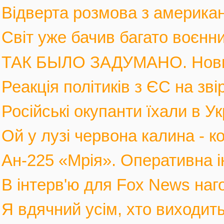
Відверта розмова з америка
Світ уже бачив багато воєнних
ТАК БЫЛО ЗАДУМАНО. Новы
Реакція політиків з ЄС на зві
Російські окупанти їхали в Ук
Ой у лузі червона калина - к
Ан-225 «Мрія». Оперативна і
В інтерв'ю для Fox News наго
Я вдячний усім, хто виходить