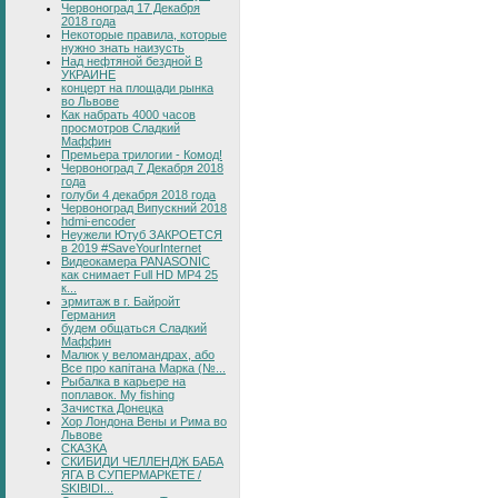
Червоноград 17 Декабря
2018 года
Некоторые правила, которые
нужно знать наизусть
Над нефтяной бездной В
УКРАИНЕ
концерт на площади рынка
во Львове
Как набрать 4000 часов
просмотров Сладкий
Маффин
Премьера трилогии - Комод!
Червоноград 7 Декабря 2018
года
голуби 4 декабря 2018 года
Червоноград Випускний 2018
hdmi-encoder
Неужели Ютуб ЗАКРОЕТСЯ
в 2019 #SaveYourInternet
Видеокамера PANASONIC
как снимает Full HD MP4 25
к...
эрмитаж в г. Байройт
Германия
будем общаться Сладкий
Маффин
Малюк у веломандрах, або
Все про капітана Марка (№...
Рыбалка в карьере на
поплавок. My fishing
Зачистка Донецка
Хор Лондона Вены и Рима во
Львове
СКАЗКА
СКИБИДИ ЧЕЛЛЕНДЖ БАБА
ЯГА В СУПЕРМАРКЕТЕ /
SKIBIDI...