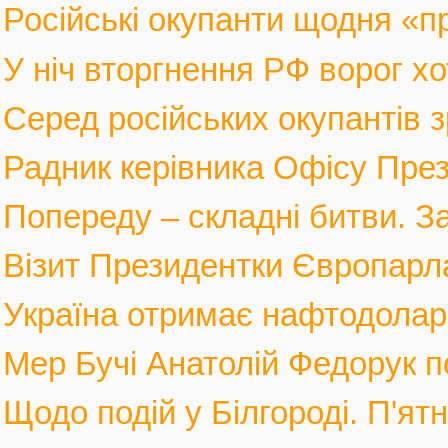
Російські окупанти щодня «п
У ніч вторгнення РФ ворог хот
Серед російських окупантів з
Радник керівника Офісу През
Попереду – складні битви. За
Візит Президентки Європарл
Україна отримає нафтодолари 
Мер Бучі Анатолій Федорук по
Щодо подій у Білгороді. П'ятн