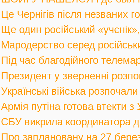
Це Чернігів після незваних го
Ще один російський «учєнік», 
Мародерство серед російських
Під час благодійного телемар
Президент у зверненні розпов
Українські війська розпочали 
Армія путіна готова втекти з У
СБУ викрила координатора див
Про заплановану на 27 березн