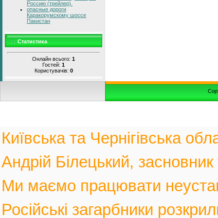
Россию (трейлер).
опасные дороги
Каракорумскому шоссе
Пакистан
Статистика
Онлайн всього:
1
Гостей:
1
Користувачів:
0
Cop
Київська та Чернігівська обла
Андрій Білецький, засновник
Ми маємо працювати неустанн
Російські загарбники розкрил