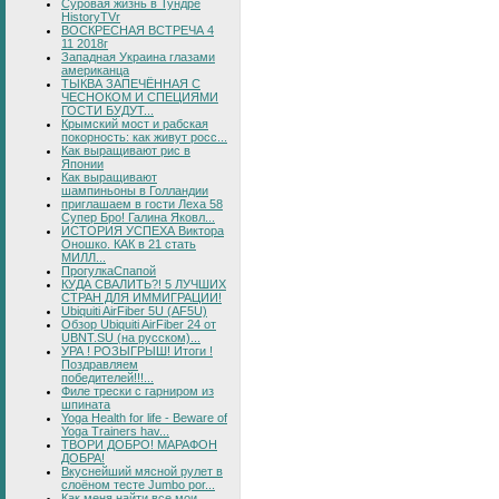
Суровая жизнь в Тундре
HistoryTVr
ВОСКРЕСНАЯ ВСТРЕЧА 4
11 2018г
Западная Украина глазами
американца
ТЫКВА ЗАПЕЧЁННАЯ С
ЧЕСНОКОМ И СПЕЦИЯМИ
ГОСТИ БУДУТ...
Крымский мост и рабская
покорность: как живут росс...
Как выращивают рис в
Японии
Как выращивают
шампиньоны в Голландии
приглашаем в гости Леха 58
Супер Бро! Галина Яковл...
ИСТОРИЯ УСПЕХА Виктора
Оношко. КАК в 21 стать
МИЛЛ...
ПрогулкаСпапой
КУДА СВАЛИТЬ?! 5 ЛУЧШИХ
СТРАН ДЛЯ ИММИГРАЦИИ!
Ubiquiti AirFiber 5U (AF5U)
Обзор Ubiquiti AirFiber 24 от
UBNT.SU (на русском)...
УРА ! РОЗЫГРЫШ! Итоги !
Поздравляем
победителей!!!...
Филе трески с гарниром из
шпината
Yoga Health for life - Beware of
Yoga Trainers hav...
ТВОРИ ДОБРО! МАРАФОН
ДОБРА!
Вкуснейший мясной рулет в
слоёном тесте Jumbo por...
Как меня найти все мои