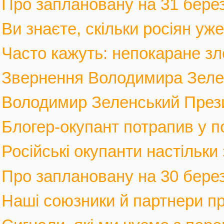
Про заплановану на 31 березн
Ви знаєте, скільки росіян уж
Часто кажуть: непокаране зло
Звернення Володимира Зеленс
Володимир Зеленський Прези
Блогер-окупант потрапив у по
Російські окупанти настільки
Про заплановану на 30 березн
Наші союзники й партнери п