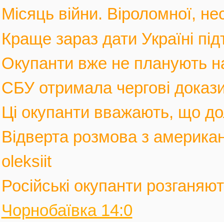
Місяць війни. Віроломної, не
Краще зараз дати Україні під
Окупанти вже не планують нас
СБУ отримала чергові докази
Ці окупанти вважають, що дол
Відверта розмова з америка
oleksiit
Російські окупанти розганяють
Чорнобаївка 14:0