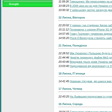
11:09:26
Тимошенко: Ми переходимо на аб
Google
10:58:23
В 2009 ціна на газ для України 
10:00:32
У київському метро загинули два
22 Липня, Вівторок
22:20:02
У парках і на стадіонах Києва за
15:11:12
Починаючи з серпня іPhone 3G б
14:57:45
Главу Газпрому терміново відпра
14:55:20
Росія й Венесуела створять наф
21 Липня, Понеділок
22:28:52
Між Україною і Польщею будуть в
21:44:46
Черв'як перекодує файли Mp3 д
20:43:46
Впродовж трьох років Україна за
13:03:40
Надходження від кінопрокату в У
18 Липня, П`ятниця
14:41:45
Новинар з’ясував, які шанси має
17 Липня, Четвер
22:43:25
На Львівщині продуктами із суп
16 Липня, Середа
18:04:10
Тимошенко підвищила пенсію на 