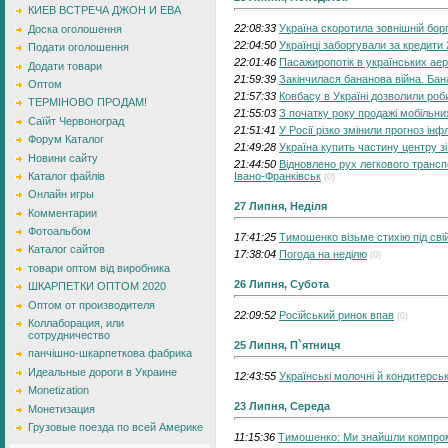
КИЕВ ВСТРЕЧА ДЖОН И ЕВА
22:08:33
Україна скоротила зовнішній бор
Доска оголошення
22:04:50
Українці заборгували за кредити 
Подати оголошення
22:01:46
Пасажиропотік в українських аер
Додати товари
21:59:39
Закінчилася бананова війна. Ба
Оптом
21:57:33
Ковбасу в Україні дозволили роби
ТЕРМІНОВО ПРОДАМ!
21:55:03
З початку року продажі мобільн
Саїйт Червоноград
21:51:41
У Росії різко змінили прогноз інфл
Форум Каталог
21:49:28
Україна купить частину центру з
Новини сайту
21:44:50
Відновлено рух легкового трансп
Івано-Франківськ
Каталог файлів
(0)
Онлайн игры
27 Липня, Неділя
Комментарии
Фотоальбом
17:41:25
Тимошенко візьме стихію під сві
Каталог сайтов
17:38:04
Погода на неділю
(0)
товари оптом від виробника
26 Липня, Субота
ШКАРПЕТКИ ОПТОМ 2020
Оптом от производителя
22:09:52
Російський ринок впав
(0)
Коллаборация, или
сотрудничество
25 Липня, П`ятниця
панчішно-шкарпеткова фабрика
Идеальные дороги в Украине
12:43:55
Українські молочні й кондитерсь
Monetization
23 Липня, Середа
Монетизация
Грузовые поезда по всей Америке
11:15:36
Тимошенко: Ми знайшли компром