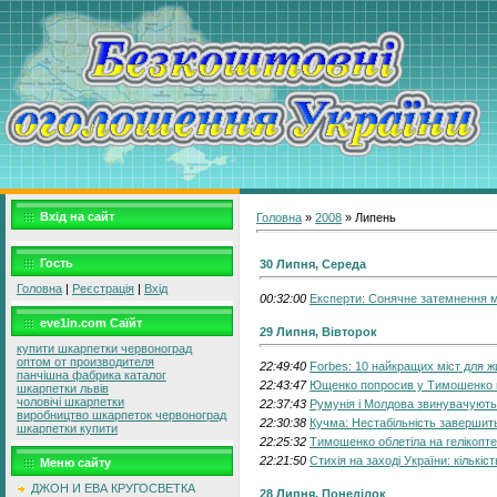
Вхід на сайт
Головна
»
2008
»
Липень
Гость
30 Липня, Середа
Головна
|
Реєстрація
|
Вхід
00:32:00
Експерти: Сонячне затемнення м
eve1in.com Саїйт
29 Липня, Вівторок
купити шкарпетки червоноград
оптом от производителя
22:49:40
Forbes: 10 найкращих міст для ж
панчішна фабрика каталог
22:43:47
Ющенко попросив у Тимошенко г
шкарпетки львів
чоловічі шкарпетки
22:37:43
Румунія і Молдова звинувачують
виробництво шкарпеток червоноград
22:30:38
Кучма: Нестабільність завершитьс
шкарпетки купити
22:25:32
Тимошенко облетіла на гелікопт
22:21:50
Стихія на заході України: кількіс
Меню сайту
ДЖОН И ЕВА КРУГОСВЕТКА
28 Липня, Понеділок