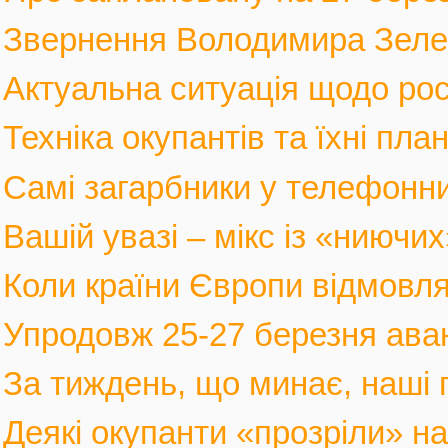
Звернення Володимира Зеленс
Актуальна ситуація щодо росі
Техніка окупантів та їхні пла
Самі загарбники у телефонни
Вашій увазі – мікс із «ниючих
Коли країни Європи відмовлят
Упродовж 25-27 березня аван
За тиждень, що минає, наші г
Деякі окупанти «прозріли» на в