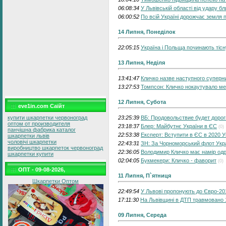
06:08:34
У Львівській області від удару б
06:00:52
По всій Україні дорожчає земля 
14 Липня, Понеділок
22:05:15
Україна і Польща починають тісн
13 Липня, Неділя
13:41:47
Кличко назве наступного суперн
13:27:53
Томпсон: Кличко нокаутувало м
12 Липня, Субота
eve1in.com Саїйт
23:25:39
ВБ: Продовольствие будет дорог
купити шкарпетки червоноград
оптом от производителя
23:18:37
Блер: Майбутнє України в ЄС
(0)
панчішна фабрика каталог
22:53:38
Експерт: Вступити в ЄС в 2020 Ук
шкарпетки львів
чоловічі шкарпетки
22:43:31
ЗН: За Чорноморський флот Укра
виробництво шкарпеток червоноград
22:36:05
Володимир Кличко має намір од
шкарпетки купити
02:04:05
Букмекери: Кличко - фаворит
(0)
ОПТ - 09-08-2026,
11 Липня, П`ятниця
Шкарпетки Оптом
22:49:54
У Львові пропонують до Євро-20
17:11:30
На Львівщині в ДТП травмовано 
09 Липня, Середа