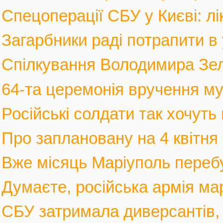
Спецоперації СБУ у Києві: лі
Загарбники раді потрапити в 
Спілкування Володимира Зел
64-та церемонія вручення му
Російські солдати так хочуть 
Про заплановану на 4 квітня 
Вже місяць Маріуполь перебув
Думаєте, російська армія мар
СБУ затримала диверсантів, а