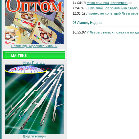
14:08:13
Мясо свинина, яловичина
(0)
11:41:16
Львів знайшов замовника стадіо
11:31:52
Луценко не хоче, щоб Львів пер
06 Липня, Неділя
10:35:07
У Львові сталася пожежа в поїзді
Оптом від Виробника України
MA-TEKS
Игла-Платина
Додати товари