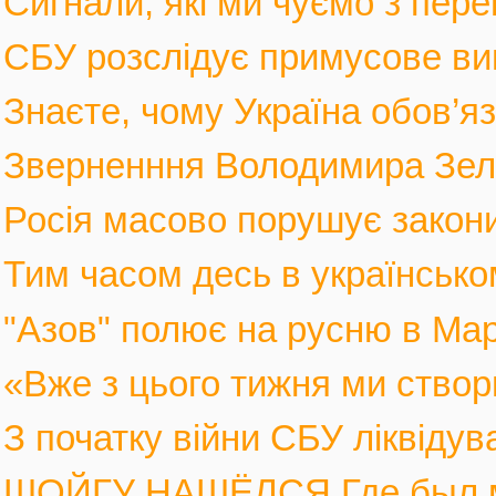
Сигнали, які ми чуємо з пере
СБУ розслідує примусове вив
Знаєте, чому Україна обов’язк
Зверненння Володимира Зеле
Росія масово порушує закони 
Тим часом десь в українськом
"Азов" полює на русню в Марі
«Вже з цього тижня ми створ
З початку війни СБУ ліквіду
ШОЙГУ НАШЁЛСЯ Где был мин