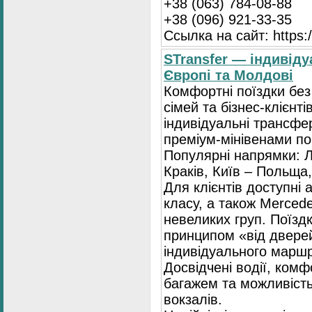
+38 (063) 784-08-88
+38 (096) 921-33-35
Ссылка на сайт: https:/
STransfer — індивіду
Європі та Молдові
Комфортні поїздки без
сімей та бізнес-клієнті
індивідуальні трансфе
преміум-мінівенами по 
Популярні напрямки: Л
Краків, Київ – Польща,
Для клієнтів доступні
класу, а також Mercede
невеликих груп. Поїзд
принципом «від двере
індивідуального маршр
Досвідчені водії, комф
багажем та можливість
вокзалів.