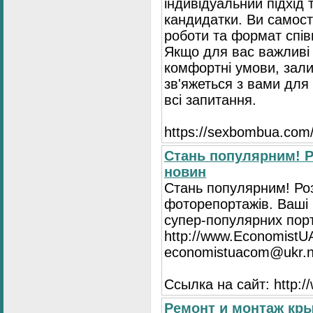
індивідуальний підхід 
кандидатки. Ви самост
роботи та формат спів
Якщо для вас важливі 
комфортні умови, зали
зв'яжеться з вами для 
всі запитання.
https://seхbombua.com/
Стань популярним! Р
новин
Стань популярним! Роз
фоторепортажів. Ваші 
супер-популярних порта
http://www.EconomistU
economistuacom@ukr.n
Ссылка на сайт: http:
Ремонт и монтаж кр