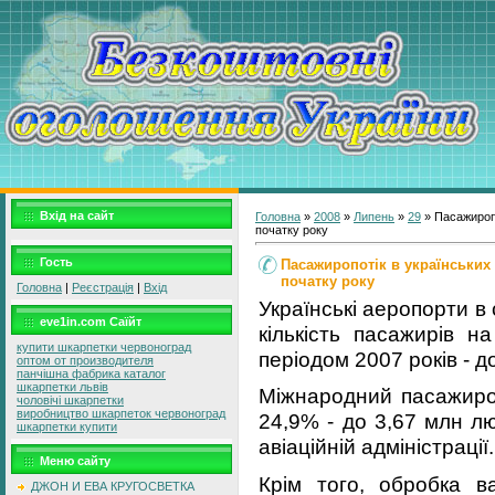
Вхід на сайт
Головна
»
2008
»
Липень
»
29
» Пасажиропо
початку року
Гость
Пасажиропотік в українських 
початку року
Головна
|
Реєстрація
|
Вхід
Українські аеропорти в 
eve1in.com Саїйт
кількість пасажирів н
купити шкарпетки червоноград
періодом 2007 років - д
оптом от производителя
панчішна фабрика каталог
шкарпетки львів
Міжнародний пасажироп
чоловічі шкарпетки
виробництво шкарпеток червоноград
24,9% - до 3,67 млн л
шкарпетки купити
авіаційній адміністрації.
Меню сайту
Крім того, обробка в
ДЖОН И ЕВА КРУГОСВЕТКА