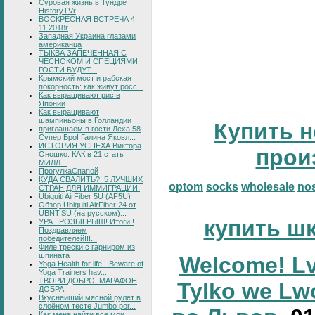
Суровая жизнь в Тундре
HistoryTVr
ВОСКРЕСНАЯ ВСТРЕЧА 4
11 2018г
Западная Украина глазами
американца
ТЫКВА ЗАПЕЧЁННАЯ С
ЧЕСНОКОМ И СПЕЦИЯМИ
ГОСТИ БУДУТ...
Крымский мост и рабская
покорность: как живут росс...
Как выращивают рис в
Японии
Как выращивают
шампиньоны в Голландии
Купить н
приглашаем в гости Леха 58
Супер Бро! Галина Яковл...
ИСТОРИЯ УСПЕХА Виктора
прои
Оношко. КАК в 21 стать
МИЛЛ...
ПрогулкаСпапой
КУДА СВАЛИТЬ?! 5 ЛУЧШИХ
optom
socks
wholesale
no
СТРАН ДЛЯ ИММИГРАЦИИ!
Ubiquiti AirFiber 5U (AF5U)
Обзор Ubiquiti AirFiber 24 от
UBNT.SU (на русском)...
купить ш
УРА ! РОЗЫГРЫШ! Итоги !
Поздравляем
победителей!!!...
Филе трески с гарниром из
шпината
Welcome! Lv
Yoga Health for life - Beware of
Yoga Trainers hav...
ТВОРИ ДОБРО! МАРАФОН
Tylko we Lw
ДОБРА!
Вкуснейший мясной рулет в
слоёном тесте Jumbo por...
Как меня найти все мои