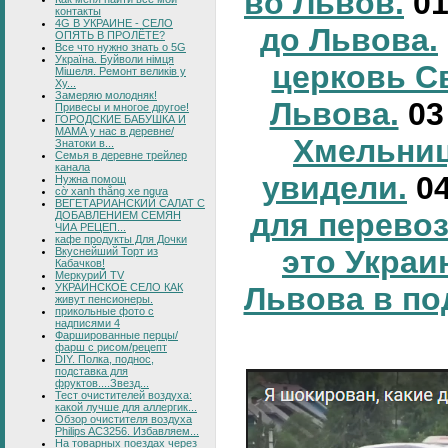
во Львов.
0
контакты
4G В УКРАИНЕ - СЕЛО
до Львова.
ОПЯТЬ В ПРОЛЁТЕ?
Все что нужно знать о 5G
Україна. Буйволи німця
церковь С
Мішеля. Ремонт великів у
Ху...
Замеряю молодняк!
Львова.
0
Привесы и многое другое!
ГОРОДСКИЕ БАБУШКА И
МАМА у нас в деревне/
Хмельниц
Знатоки в...
Семья в деревне трейлер
канала
увидели.
0
Нужна помощ
cờ xanh thắng xe ngựa
ВЕГЕТАРИАНСКИЙ САЛАТ С
для перевоз
ДОБАВЛЕНИЕМ СЕМЯН
ЧИА РЕЦЕП...
кафе продукты Для Дочки
это Украи
Вкуснейший Торт из
Кабачков!
МеркуриЙ TV
УКРАИНСКОЕ СЕЛО КАК
Львова в по
живут пенсионеры.
прикольные фото с
надписями 4
Фаршированные перцы/
фарш с рисом/рецепт
DIY. Полка, поднос,
подставка для
фруктов....Звезд...
Тест очистителей воздуха:
какой лучше для аллергик...
Обзор очистителя воздуха
Philips AC3256. Избавляем...
На товарных поездах через