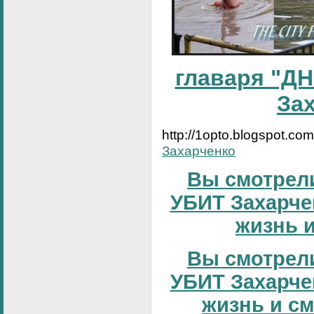
главаря "ДН
За
http://1opto.blogspot.co
Захарченко
Вы смотрели
УБИТ Захарчен
жизнь и
Вы смотрели
УБИТ Захарчен
жизнь и сме