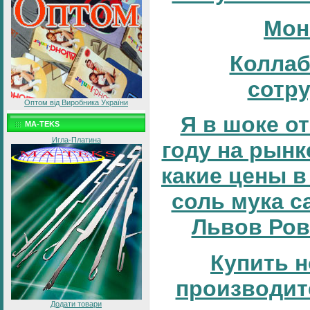
Мон
Коллаб
сотр
Оптом від Виробника України
Я в шоке от
MA-TEKS
Игла-Платина
году на рынке
какие цены в
соль мука с
Львов Ров
Купить н
производит
Додати товари