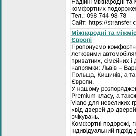
Надійні міжнародні та
комфортних подорожей
Тел.: 098 744-98-78
Сайт: https://stransfer.
Міжнародні та міжміс
Європі
Пропонуємо комфортні
легковими автомобіля
приватних, сімейних і 
напрямки: Львів – Варш
Польща, Кишинів, а так
Європи.
У нашому розпоряджен
Premium класу, а тако
Viano для невеликих 
«від дверей до дверей
очікувань.
Комфортні подорожі, г
індивідуальний підхід