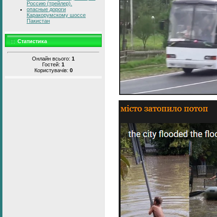
Россию (трейлер).
опасные дороги
Каракорумскому шоссе
Пакистан
Статистика
Онлайн всього:
1
Гостей:
1
Користувачів:
0