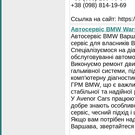
+38 (098) 814-19-69
Ссылка на сайт: https://
Автосервіс BMW War
Автосервіс BMW Варша
сервіс для власників 
Спеціалізуємося на діа
обслуговуванні автомо
Виконуємо ремонт двиг
гальмівної системи, пі
комп’ютерну діагностик
ГРМ BMW, що є важли
стабільної та надійної
У Avenor Cars працюют
добре знають особлив
сервіс, чесний підхід 
Якщо вам потрібен на
Варшава, звертайтеся 