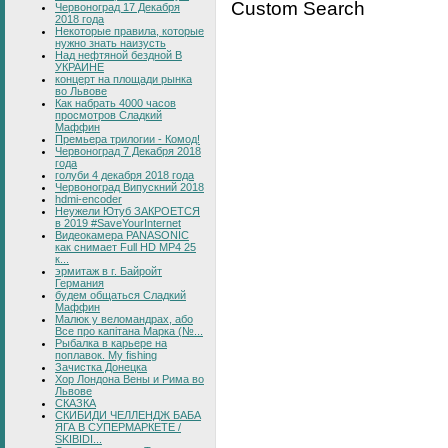
Custom Search
Червоноград 17 Декабря
2018 года
Некоторые правила, которые
нужно знать наизусть
Над нефтяной бездной В
УКРАИНЕ
концерт на площади рынка
во Львове
Как набрать 4000 часов
просмотров Сладкий
Маффин
Премьера трилогии - Комод!
Червоноград 7 Декабря 2018
года
голуби 4 декабря 2018 года
Червоноград Випускний 2018
hdmi-encoder
Неужели Ютуб ЗАКРОЕТСЯ
в 2019 #SaveYourInternet
Видеокамера PANASONIC
как снимает Full HD MP4 25
к...
эрмитаж в г. Байройт
Германия
будем общаться Сладкий
Маффин
Малюк у веломандрах, або
Все про капітана Марка (№...
Рыбалка в карьере на
поплавок. My fishing
Зачистка Донецка
Хор Лондона Вены и Рима во
Львове
СКАЗКА
СКИБИДИ ЧЕЛЛЕНДЖ БАБА
ЯГА В СУПЕРМАРКЕТЕ /
SKIBIDI...