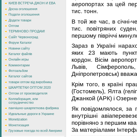
аеропортах за цей пер
КИЕВ ВСТРЕЧА ДЖОН И ЕВА
Доска оголошення
тис. тонн.
Подати оголошення
В той же час, в січні-
Додати товари
Оптом
тис. повітряних суде
ТЕРМІНОВО ПРОДАМ!
першому півріччі минуло
Саїйт Червоноград
Форум Каталог
Зараз в Україні нарах
Новини сайту
яких 23 мають пункт
Каталог файлів
кордон. Вісім аеропорт
Онлайн игры
Комментарии
Львів, Сімферополь
Фотоальбом
Дніпропетровськ) вважа
Каталог сайтов
товари оптом від виробника
Крім того, в країні п
ШКАРПЕТКИ ОПТОМ 2020
(Гостомель), Ялта (гелі
Оптом от производителя
Джанкой (АРК) і Озерне
Коллаборация, или
сотрудничество
Як повідомлялося, за 
панчішно-шкарпеткова фабрика
Идеальные дороги в Украине
внутрішні авіапереве
Monetization
порівняно з першим ква
Монетизация
За матеріалами Інтерф
Грузовые поезда по всей Америке