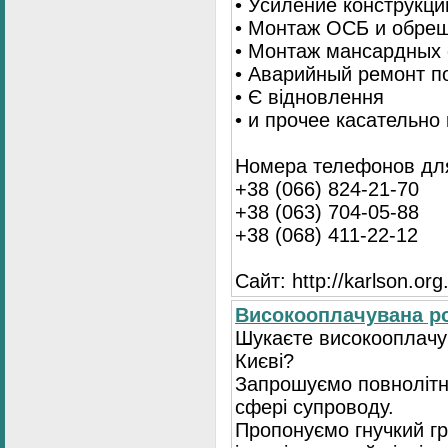
• Усиление конструкц
• Монтаж ОСБ и обре
• Монтаж мансардных 
• Аварийный ремонт п
• Є відновлення
• и прочее касательно
Номера телефонов для
+38 (066) 824-21-70
+38 (063) 704-05-88
+38 (068) 411-22-12
Сайт: http://karlson.org
Високооплачувана ро
Шукаєте високооплачув
Києві?
Запрошуємо повнолітні
сфері супроводу.
Пропонуємо гнучкий гр