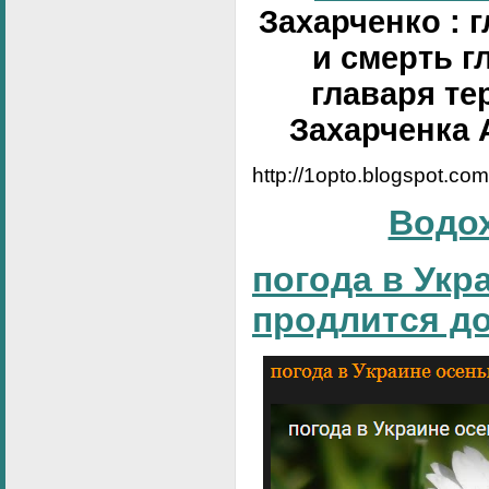
Захарченко : 
и смерть г
главаря те
Захарченка 
http://1opto.blogspot.co
Водо
погода в Укр
продлится д