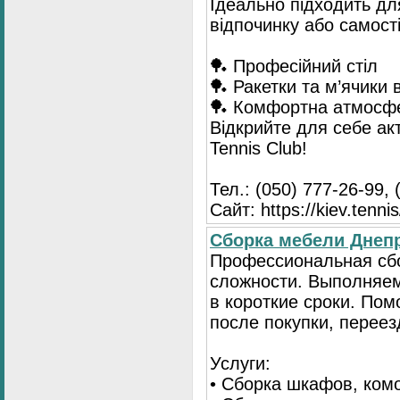
Ідеально підходить для
відпочинку або самост
🏓 Професійний стіл
🏓 Ракетки та м’ячики 
🏓 Комфортна атмосф
Відкрийте для себе ак
Tennis Club!
Тел.: (050) 777-26-99, 
Сайт: https://kiev.tennis
Сборка мебели Днепр
Профессиональная сб
сложности. Выполняем
в короткие сроки. По
после покупки, переез
Услуги:
• Сборка шкафов, ком