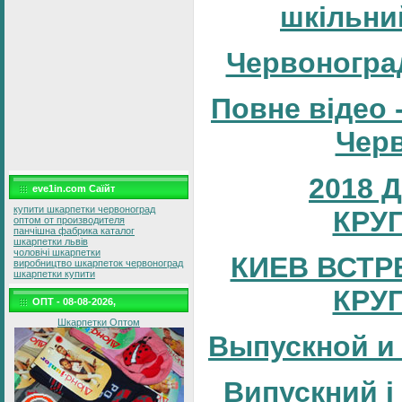
шкільни
Червоногра
Повне відео 
Черв
2018 
eve1in.com Саїйт
купити шкарпетки червоноград
КРУ
оптом от производителя
панчішна фабрика каталог
шкарпетки львів
чоловічі шкарпетки
КИЕВ ВСТР
виробництво шкарпеток червоноград
шкарпетки купити
КРУ
ОПТ - 08-08-2026,
Шкарпетки Оптом
Выпускной и
Випускний і