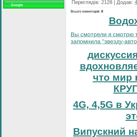
Переглядів
:
2128
|
Додав
:
Google
Всього коментарів
:
0
Водо
Вы смотрели я смотрю т
запомнила "звезду-автор
дискуссия
вдохновляе
что мир 
КРУ
4G, 4,5G в У
эт
Випускний н