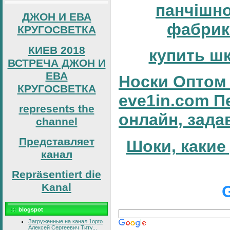
панчішн
ДЖОН И ЕВА
фабрик
КРУГОСВЕТКА
КИЕВ 2018
купить ш
ВСТРЕЧА ДЖОН И
ЕВА
Носки Оптом 
КРУГОСВЕТКА
eve1in.com П
represents the
онлайн, зада
channel
Представляет
Шоки, какие
канал
Repräsentiert die
Kanal
blogspot
Загруженные на канал 1opto
Алексей Сергеевич Титу...