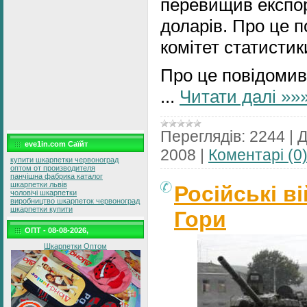
перевищив експор
доларів. Про це 
комітет статистик
Про це повідомив
...
Читати далі »»
Переглядів:
2244
|
Д
eve1in.com Саїйт
2008
|
Коментарі (0
купити шкарпетки червоноград
оптом от производителя
панчішна фабрика каталог
шкарпетки львів
Російські в
чоловічі шкарпетки
виробництво шкарпеток червоноград
шкарпетки купити
Гори
ОПТ - 08-08-2026,
Шкарпетки Оптом