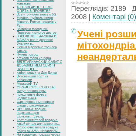
контакты
Переглядів:
2189
|
Д
4G В УКРАИНЕ - СЕЛО
ОПЯТЬ В ПРОЛЁТЕ?
Все что нужно знать о 5G
2008
|
Коментарі (0
Україна. Буйволи німця
Мішеля. Ремонт великів у
Ху...
Замеряю молодняк!
Учені розш
Привесы и многое другое!
ГОРОДСКИЕ БАБУШКА И
МАМА у нас в деревне/
мітохондрі
Знатоки в...
Семья в деревне трейлер
канала
неандертал
Нужна помощ
cờ xanh thắng xe ngựa
ВЕГЕТАРИАНСКИЙ САЛАТ С
ДОБАВЛЕНИЕМ СЕМЯН
ЧИА РЕЦЕП...
кафе продукты Для Дочки
Вкуснейший Торт из
Кабачков!
МеркуриЙ TV
УКРАИНСКОЕ СЕЛО КАК
живут пенсионеры.
прикольные фото с
надписями 4
Фаршированные перцы/
фарш с рисом/рецепт
DIY. Полка, поднос,
подставка для
фруктов....Звезд...
Тест очистителей воздуха:
какой лучше для аллергик...
Обзор очистителя воздуха
Philips AC3256. Избавляем...
На товарных поездах через