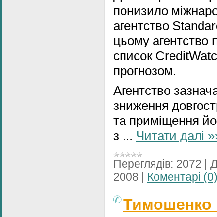
понизило міжнаро
агентство Standar
цьому агентство п
список CreditWat
прогнозом.
Агентство зазнач
зниження довгостр
та приміщення йо
з
...
Читати далі »
Переглядів:
2072
|
Д
2008
|
Коментарі (0
Тимошенко 