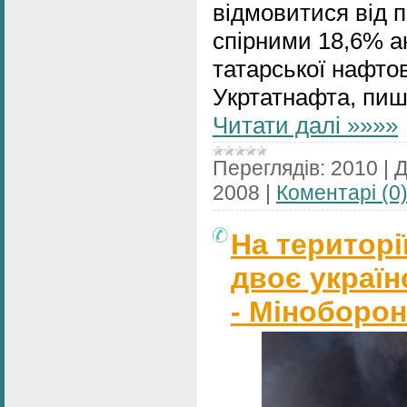
відмовитися від п
спірними 18,6% ак
татарської нафтов
Укртатнафта, пи
Читати далі »»»»
Переглядів:
2010
|
Д
2008
|
Коментарі (0
На територі
двоє україн
- Міноборон