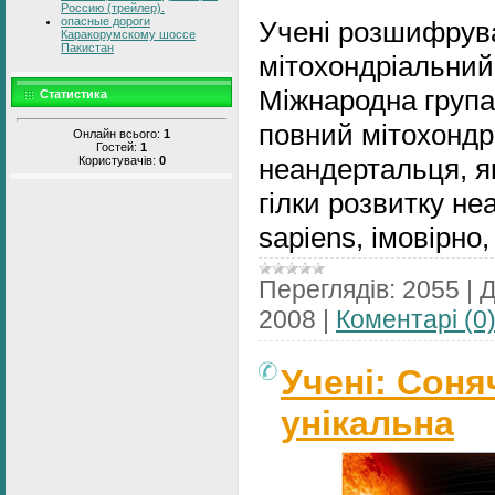
Россию (трейлер).
опасные дороги
Учені розшифрув
Каракорумскому шоссе
Пакистан
мітохондріальний
Міжнародна груп
Статистика
повний мітохондр
Онлайн всього:
1
Гостей:
1
неандертальця, я
Користувачів:
0
гілки розвитку н
sapіens, імовірно,
Переглядів:
2055
|
Д
2008
|
Коментарі (0
Учені: Соня
унікальна