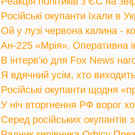
Реакція політиків з ЄС на зві
Російські окупанти їхали в Ук
Ой у лузі червона калина - к
Ан-225 «Мрія». Оперативна і
В інтерв'ю для Fox News наго
Я вдячний усім, хто виходить
Російські окупанти щодня «п
У ніч вторгнення РФ ворог хот
Серед російських окупантів з
Радник керівника Офісу През