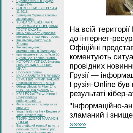
Суровая жизнь в Тундре
HistoryTVr
ВОСКРЕСНАЯ ВСТРЕЧА 4
11 2018г
Западная Украина глазами
американца
ТЫКВА ЗАПЕЧЁННАЯ С
ЧЕСНОКОМ И СПЕЦИЯМИ
На всій території
ГОСТИ БУДУТ...
Крымский мост и рабская
до інтернет-ресурс
покорность: как живут росс...
Как выращивают рис в
Японии
Офіційні предста
Как выращивают
шампиньоны в Голландии
коментують ситуа
приглашаем в гости Леха 58
Супер Бро! Галина Яковл...
ИСТОРИЯ УСПЕХА Виктора
провідних новинн
Оношко. КАК в 21 стать
МИЛЛ...
ПрогулкаСпапой
Грузії — інформа
КУДА СВАЛИТЬ?! 5 ЛУЧШИХ
СТРАН ДЛЯ ИММИГРАЦИИ!
Грузія-Online був
Ubiquiti AirFiber 5U (AF5U)
Обзор Ubiquiti AirFiber 24 от
UBNT.SU (на русском)...
результаті кібер-а
УРА ! РОЗЫГРЫШ! Итоги !
Поздравляем
победителей!!!...
"Інформаційно-ан
Филе трески с гарниром из
шпината
Yoga Health for life - Beware of
зламаний і знищ
Yoga Trainers hav...
ТВОРИ ДОБРО! МАРАФОН
»»»»
ДОБРА!
Вкуснейший мясной рулет в
слоёном тесте Jumbo por...
Как меня найти все мои