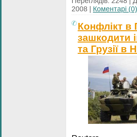
Переглядів:
2248
|
Д
2008
|
Коментарі (0
Конфлікт в 
зашкодити і
та Грузії в 