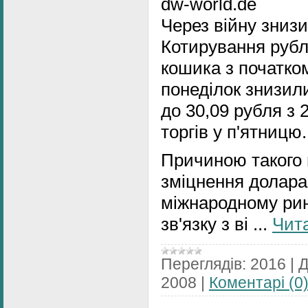
dw-world.de
Через війну зниз
Котирування рубл
кошика з початко
понеділок знизил
до 30,09 рубля з 
торгів у п'ятницю.
Причиною такого 
зміцнення долара
міжнародному рин
зв'язку з ві
...
Чита
Переглядів:
2016
|
Д
2008
|
Коментарі (0