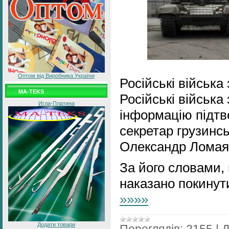
Оптом від Виробника України
Російські війська
MA-TEKS
Російські війська
Игла-Платина
інформацію підтв
секретар грузинс
Олександр Ломая
За його словами,
наказано покинут
»»»»
Додати товари
Переглядів:
2155
|
Д