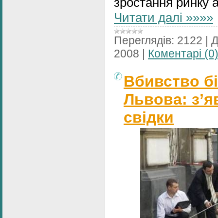
зростання ринку а
Читати далі »»»»
Переглядів:
2122
|
Д
2008
|
Коментарі (0
Вбивство бі
Львова: з’я
свідки