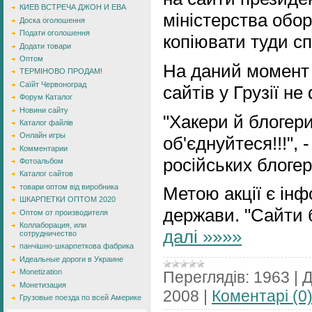
КИЕВ ВСТРЕЧА ДЖОН И ЕВА
міністерства обор
Доска оголошення
Подати оголошення
копіювати туди сп
Додати товари
Оптом
На даний момент 
ТЕРМІНОВО ПРОДАМ!
Саїйт Червоноград
сайтів у Грузії н
Форум Каталог
Новини сайту
"Хакери й блогери
Каталог файлів
Онлайн игры
об'єднуйтеся!!!", 
Комментарии
російських блогер
Фотоальбом
Каталог сайтов
товари оптом від виробника
Метою акції є ін
ШКАРПЕТКИ ОПТОМ 2020
держави. "Сайти 
Оптом от производителя
Коллаборация, или
далі »»»»
сотрудничество
панчішно-шкарпеткова фабрика
Идеальные дороги в Украине
Monetization
Переглядів:
1963
|
Д
Монетизация
2008
|
Коментарі (0
Грузовые поезда по всей Америке