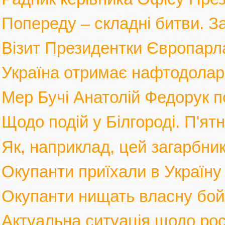
Попереду – складні битви. За
Візит Президентки Європарл
Україна отримає нафтодолари 
Мер Бучі Анатолій Федорук по
Щодо подій у Білгороді. П'ятн
Як, наприклад, цей загарбник,
Окупанти приїхали в Україну
Окупанти нищать власну бойов
Актуальна ситуація щодо росі