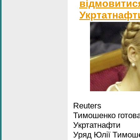
відмовитися
Укртатнафт
Reuters
Тимошенко готова
Укртатнафти
Уряд Юлії Тимоше