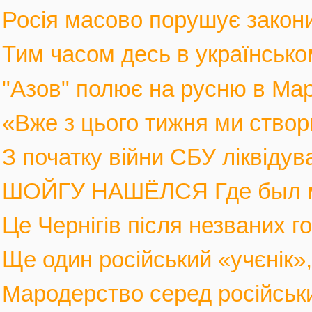
Росія масово порушує закони 
Тим часом десь в українськом
"Азов" полює на русню в Марі
«Вже з цього тижня ми створ
З початку війни СБУ ліквіду
ШОЙГУ НАШЁЛСЯ Где был мин
Це Чернігів після незваних го
Ще один російський «учєнік», 
Мародерство серед російських