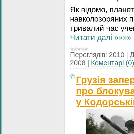
Як відомо, плане
навколозоряних пи
тривалий час уче
Читати далі »»»»
Переглядів:
2010
|
Д
2008
|
Коментарі (0
Грузія запе
про блокува
у Кодорські