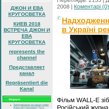
2008
|
Коментарі (0
ДЖОН И ЕВА
КРУГОСВЕТКА
Надходження
КИЕВ 2018
в Україні р
ВСТРЕЧА ДЖОН И
ЕВА
КРУГОСВЕТКА
represents the
channel
Представляет
канал
Repräsentiert die
Kanal
Фільм WALL-E зіб
blogspot
Загруженные на канал 1opto
Російський журна
Алексей Сергеевич Титу...