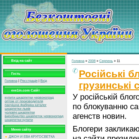
Вхід на сайт
Головна
»
2008
»
Серпень
»
11
Російські б
Гость
Головна
|
Реєстрація
|
Вхід
грузинські 
eve1in.com Саїйт
У російській блог
купити шкарпетки червоноград
оптом от производителя
по блокуванню сай
панчішна фабрика каталог
шкарпетки львів
чоловічі шкарпетки
агенств новин.
виробництво шкарпеток червоноград
шкарпетки купити
Блогери закликаю
Меню сайту
на сайти президен
ДЖОН И ЕВА КРУГОСВЕТКА