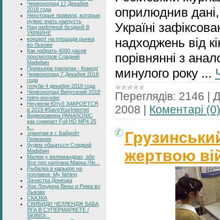
Червоноград 17 Декабря
оприлюднив дані, 
2018 года
Некоторые правила, которые
нужно знать наизусть
Україні зафіксова
Над нефтяной бездной В
УКРАИНЕ
надходжень від кі
концерт на площади рынка
во Львове
Как набрать 4000 часов
порівнянні з анал
просмотров Сладкий
Маффин
Премьера трилогии - Комод!
минулого року
...
Червоноград 7 Декабря 2018
года
голуби 4 декабря 2018 года
Червоноград Випускний 2018
Переглядів:
2146
|
Д
hdmi-encoder
Неужели Ютуб ЗАКРОЕТСЯ
2008
|
Коментарі (0
в 2019 #SaveYourInternet
Видеокамера PANASONIC
как снимает Full HD MP4 25
к...
Грузинський
эрмитаж в г. Байройт
Германия
будем общаться Сладкий
жертвою вій
Маффин
Малюк у веломандрах, або
Все про капітана Марка (№...
Рыбалка в карьере на
поплавок. My fishing
Зачистка Донецка
Хор Лондона Вены и Рима во
Львове
СКАЗКА
СКИБИДИ ЧЕЛЛЕНДЖ БАБА
ЯГА В СУПЕРМАРКЕТЕ /
SKIBIDI...