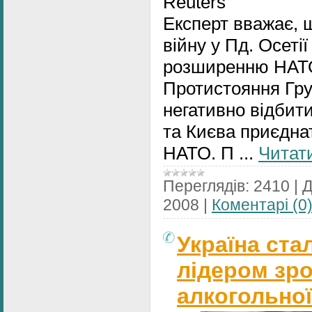
Reuters
Експерт вважає, 
війну у Пд. Осет
розширенню НАТ
Протистояння Груз
негативно відбити
та Києва приєднат
НАТО. П
...
Читати
Переглядів:
2410
|
Д
2008
|
Коментарі (0
Україна ст
лідером зр
алкогольної