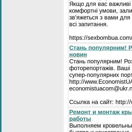
Якщо для вас важливі 
комфортні умови, зали
зв'яжеться з вами для 
всі запитання.
https://seхbombua.com/
Стань популярним! Р
новин
Стань популярним! Роз
фоторепортажів. Ваші 
супер-популярних порта
http://www.EconomistU
economistuacom@ukr.n
Ссылка на сайт: http:
Ремонт и монтаж кр
работы
Выполняем кровельны