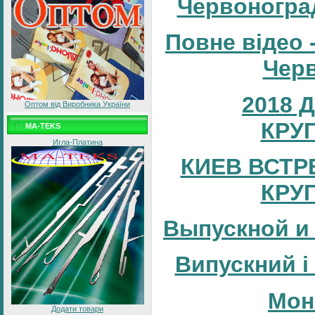
Червоногра
Повне відео 
Черв
2018 
Оптом від Виробника України
КРУ
MA-TEKS
Игла-Платина
КИЕВ ВСТР
КРУ
Выпускной и
Випускний і
Мон
Додати товари