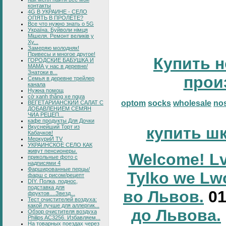
контакты
4G В УКРАИНЕ - СЕЛО
ОПЯТЬ В ПРОЛЁТЕ?
Все что нужно знать о 5G
Україна. Буйволи німця
Мішеля. Ремонт великів у
Ху...
Замеряю молодняк!
Привесы и многое другое!
Купить н
ГОРОДСКИЕ БАБУШКА И
МАМА у нас в деревне/
Знатоки в...
прои
Семья в деревне трейлер
канала
Нужна помощ
cờ xanh thắng xe ngựa
optom
socks
wholesale
no
ВЕГЕТАРИАНСКИЙ САЛАТ С
ДОБАВЛЕНИЕМ СЕМЯН
ЧИА РЕЦЕП...
кафе продукты Для Дочки
Вкуснейший Торт из
купить ш
Кабачков!
МеркуриЙ TV
УКРАИНСКОЕ СЕЛО КАК
живут пенсионеры.
Welcome! Lv
прикольные фото с
надписями 4
Фаршированные перцы/
Tylko we Lw
фарш с рисом/рецепт
DIY. Полка, поднос,
подставка для
во Львов.
0
фруктов....Звезд...
Тест очистителей воздуха:
какой лучше для аллергик...
до Львова.
Обзор очистителя воздуха
Philips AC3256. Избавляем...
На товарных поездах через