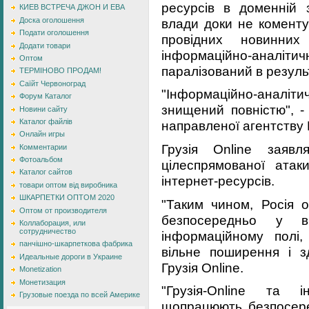
ресурсів в доменній з
КИЕВ ВСТРЕЧА ДЖОН И ЕВА
влади доки не коменту
Доска оголошення
Подати оголошення
провідних новинних 
Додати товари
інформаційно-аналіт
Оптом
паралізований в результ
ТЕРМІНОВО ПРОДАМ!
Саїйт Червоноград
"Інформаційно-анал
Форум Каталог
знищений повністю", - 
Новини сайту
Каталог файлів
направленої агентству 
Онлайн игры
Грузія Online заяв
Комментарии
Фотоальбом
цілеспрямованої атак
Каталог сайтов
інтернет-ресурсів.
товари оптом від виробника
ШКАРПЕТКИ ОПТОМ 2020
"Таким чином, Росія о
Оптом от производителя
безпосередньо у в
Коллаборация, или
сотрудничество
інформаційному полі
панчішно-шкарпеткова фабрика
вільне поширення і зд
Идеальные дороги в Украине
Грузія Online.
Monetization
Монетизация
"Грузія-Online та і
Грузовые поезда по всей Америке
щопрацюють безпосеред