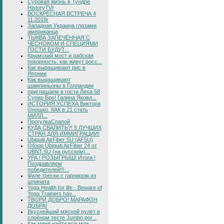
Суровая жизнь в Тундре
HistoryTVr
ВОСКРЕСНАЯ ВСТРЕЧА 4
11 2018г
Западная Украина глазами
американца
ТЫКВА ЗАПЕЧЁННАЯ С
ЧЕСНОКОМ И СПЕЦИЯМИ
ГОСТИ БУДУТ...
Крымский мост и рабская
покорность: как живут росс...
Как выращивают рис в
Японии
Как выращивают
шампиньоны в Голландии
приглашаем в гости Леха 58
Супер Бро! Галина Яковл...
ИСТОРИЯ УСПЕХА Виктора
Оношко. КАК в 21 стать
МИЛЛ...
ПрогулкаСпапой
КУДА СВАЛИТЬ?! 5 ЛУЧШИХ
СТРАН ДЛЯ ИММИГРАЦИИ!
Ubiquiti AirFiber 5U (AF5U)
Обзор Ubiquiti AirFiber 24 от
UBNT.SU (на русском)...
УРА ! РОЗЫГРЫШ! Итоги !
Поздравляем
победителей!!!...
Филе трески с гарниром из
шпината
Yoga Health for life - Beware of
Yoga Trainers hav...
ТВОРИ ДОБРО! МАРАФОН
ДОБРА!
Вкуснейший мясной рулет в
слоёном тесте Jumbo por...
Как меня найти все мои