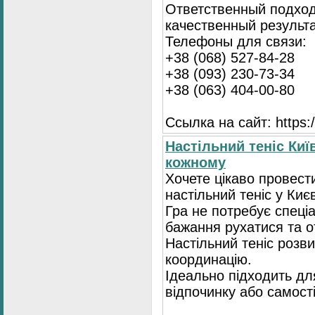
Ответственный подход
качественный результа
Телефоны для связи:
+38 (068) 527-84-28
+38 (093) 230-73-34
+38 (063) 404-00-80
Ссылка на сайт: https://
Настільний теніс Киї
кожному
Хочете цікаво провест
настільний теніс у Києв
Гра не потребує спеці
бажання рухатися та 
Настільний теніс розв
координацію.
Ідеально підходить для
відпочинку або самост