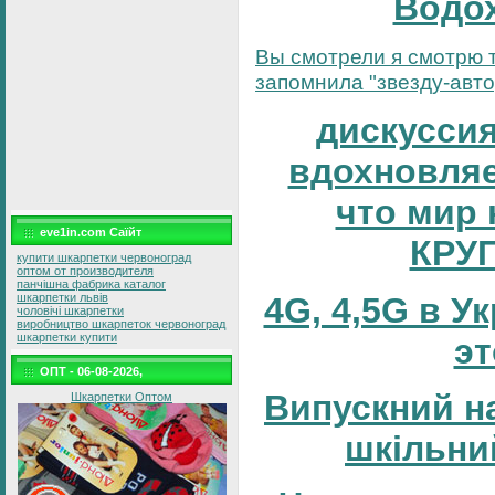
Водо
Вы смотрели я смотрю т
запомнила "звезду-автор
дискуссия
вдохновляе
что мир 
eve1in.com Саїйт
КРУ
купити шкарпетки червоноград
оптом от производителя
панчішна фабрика каталог
4G, 4,5G в У
шкарпетки львів
чоловічі шкарпетки
виробництво шкарпеток червоноград
шкарпетки купити
эт
ОПТ - 06-08-2026,
Випускний н
Шкарпетки Оптом
шкільни