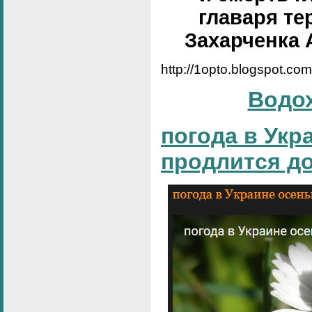
главаря те
Захарченка 
http://1opto.blogspot.co
Водо
погода в Укр
продлится д