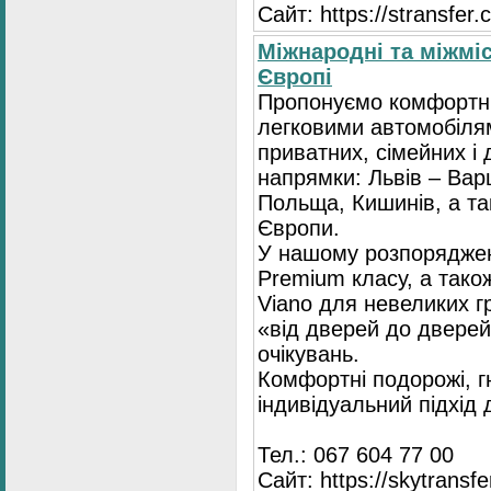
Сайт: https://stransfer.
Міжнародні та міжміс
Європі
Пропонуємо комфортні
легковими автомобіля
приватних, сімейних і 
напрямки: Львів – Варш
Польща, Кишинів, а так
Європи.
У нашому розпоряджен
Premium класу, а тако
Viano для невеликих 
«від дверей до дверей
очікувань.
Комфортні подорожі, г
індивідуальний підхід
Тел.: 067 604 77 00
Сайт: https://skytransf