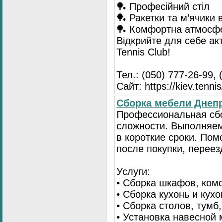
🏓 Професійний стіл
🏓 Ракетки та м’ячики 
🏓 Комфортна атмосф
Відкрийте для себе ак
Tennis Club!
Тел.: (050) 777-26-99, 
Сайт: https://kiev.tennis
Сборка мебели Днепр
Профессиональная сб
сложности. Выполняем
в короткие сроки. По
после покупки, переез
Услуги:
• Сборка шкафов, ком
• Сборка кухонь и кух
• Сборка столов, тумб
• Установка навесной 