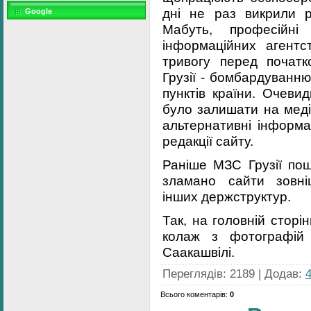
дні не раз викрили ро
Google
Мабуть, професійні 
інформаційних агентс
тривогу перед початк
Грузії - бомбардуванн
пунктів країни. Очеви
було залишати на меді
альтернативні інформац
редакції сайту.
Раніше МЗС Грузії по
зламано сайти зовні
інших держструктур.
Так, на головній сторі
колаж з фотографій
Саакашвілі.
Переглядів
:
2189
|
Додав
:
Всього коментарів
:
0