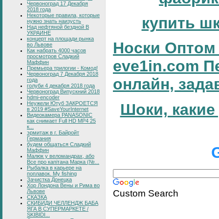
Червоноград 17 Декабря
2018 года
Некоторые правила, которые
купить ш
нужно знать наизусть
Над нефтяной бездной В
УКРАИНЕ
концерт на площади рынка
Носки Оптом 
во Львове
Как набрать 4000 часов
просмотров Сладкий
eve1in.com П
Маффин
Премьера трилогии - Комод!
Червоноград 7 Декабря 2018
онлайн, зада
года
голуби 4 декабря 2018 года
Червоноград Випускний 2018
hdmi-encoder
Неужели Ютуб ЗАКРОЕТСЯ
Шоки, какие
в 2019 #SaveYourInternet
Видеокамера PANASONIC
как снимает Full HD MP4 25
к...
эрмитаж в г. Байройт
Германия
будем общаться Сладкий
Маффин
Малюк у веломандрах, або
Все про капітана Марка (№...
Рыбалка в карьере на
поплавок. My fishing
Зачистка Донецка
Хор Лондона Вены и Рима во
Custom Search
Львове
СКАЗКА
СКИБИДИ ЧЕЛЛЕНДЖ БАБА
ЯГА В СУПЕРМАРКЕТЕ /
SKIBIDI...