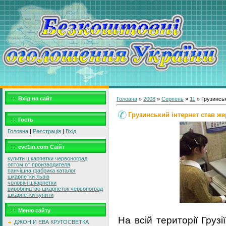
Вхід на сайт
Головна
»
2008
»
Серпень
»
11
» Грузинськ
Грузинський інтернет став же
Гость
Головна
|
Реєстрація
|
Вхід
eve1in.com Саїйт
купити шкарпетки червоноград
оптом от производителя
панчішна фабрика каталог
шкарпетки львів
чоловічі шкарпетки
виробництво шкарпеток червоноград
шкарпетки купити
Меню сайту
На всій території Груз
ДЖОН И ЕВА КРУГОСВЕТКА