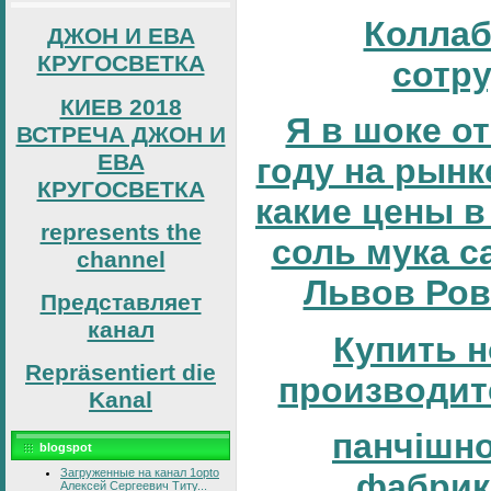
Коллаб
ДЖОН И ЕВА
КРУГОСВЕТКА
сотр
КИЕВ 2018
Я в шоке от
ВСТРЕЧА ДЖОН И
ЕВА
году на рынке
КРУГОСВЕТКА
какие цены в
represents the
соль мука с
channel
Львов Ров
Представляет
канал
Купить н
Repräsentiert die
производит
Kanal
панчішн
blogspot
Загруженные на канал 1opto
фабрик
Алексей Сергеевич Титу...