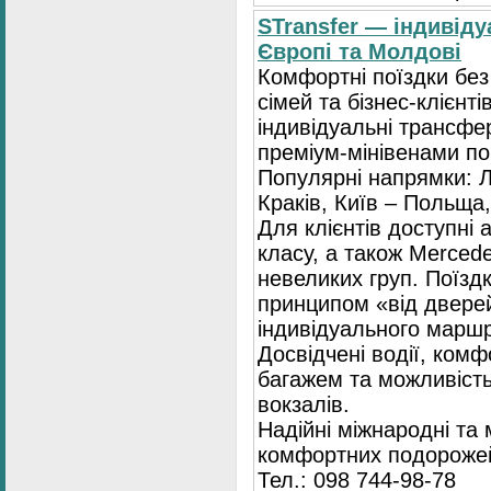
STransfer — індивіду
Європі та Молдові
Комфортні поїздки без
сімей та бізнес-клієнті
індивідуальні трансфе
преміум-мінівенами по 
Популярні напрямки: Л
Краків, Київ – Польща,
Для клієнтів доступні
класу, а також Mercede
невеликих груп. Поїзд
принципом «від двере
індивідуального маршр
Досвідчені водії, комф
багажем та можливість
вокзалів.
Надійні міжнародні та
комфортних подорожей
Тел.: 098 744-98-78