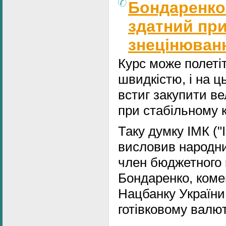
Бондаренко
здатний пр
знецінюванн
Курс може полеті
швидкістю, і на ц
встиг закупити ве
при стабільному к
Таку думку ІМК ("
висловив народни
член бюджетного 
Бондаренко, ком
Нацбанку України
готівковому валю