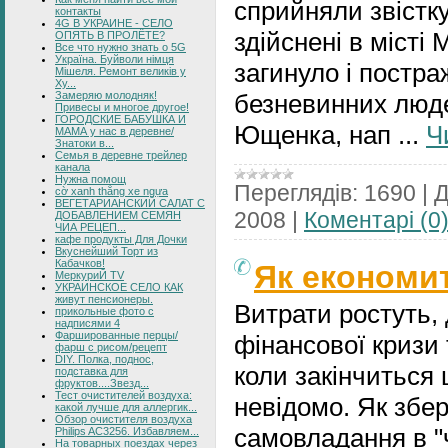
сприйняли звістку
контакты
4G В УКРАИНЕ - СЕЛО
здійснені в місті
ОПЯТЬ В ПРОЛЁТЕ?
Все что нужно знать о 5G
Україна. Буйволи німця
загинуло і постра
Мішеля. Ремонт великів у
Ху...
Замеряю молодняк!
безневинних людей
Привесы и многое другое!
ГОРОДСКИЕ БАБУШКА И
Ющенка, нап
...
Ч
МАМА у нас в деревне/
Знатоки в...
Семья в деревне трейлер
канала
Нужна помощ
Переглядів:
1690
|
Д
cờ xanh thắng xe ngựa
ВЕГЕТАРИАНСКИЙ САЛАТ С
2008
|
Коментарі (0
ДОБАВЛЕНИЕМ СЕМЯН
ЧИА РЕЦЕП...
кафе продукты Для Дочки
Вкуснейший Торт из
Кабачков!
Як економит
МеркуриЙ TV
УКРАИНСКОЕ СЕЛО КАК
живут пенсионеры.
Витрати ростуть,
прикольные фото с
надписями 4
Фаршированные перцы/
фінансової кризи 
фарш с рисом/рецепт
DIY. Полка, поднос,
коли закінчиться 
подставка для
фруктов....Звезд...
Тест очистителей воздуха:
невідомо. Як збер
какой лучше для аллергик...
Обзор очистителя воздуха
самовладання в "ч
Philips AC3256. Избавляем...
На товарных поездах через