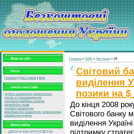
Вхід на сайт
Головна
»
2008
»
Листопад
»
28
Світовий ба
Гость
Головна
|
Реєстрація
|
Вхід
виділення У
eve1in.com Саїйт
позики на $
купити шкарпетки червоноград
оптом от производителя
панчішна фабрика каталог
До кінця 2008 рок
шкарпетки львів
чоловічі шкарпетки
Світового банку м
виробництво шкарпеток червоноград
шкарпетки купити
виділення Україні
Меню сайту
підтримку стратег
ДЖОН И ЕВА КРУГОСВЕТКА