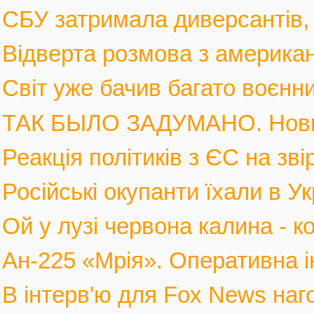
СБУ затримала диверсантів, а
Відверта розмова з америка
Світ уже бачив багато воєнних
ТАК БЫЛО ЗАДУМАНО. Новы
Реакція політиків з ЄС на зві
Російські окупанти їхали в Ук
Ой у лузі червона калина - к
Ан-225 «Мрія». Оперативна і
В інтерв'ю для Fox News наго