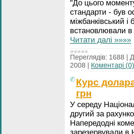
"До цього моменту
стандарти - був о
міжбанківський і 
встановлювали в 
Читати далі »»»»
Переглядів:
1688
|
Д
2008
|
Коментарі (0
Курс долар
грн
У середу Націона
другий за рахунк
Напередодні коме
зарезервували в 