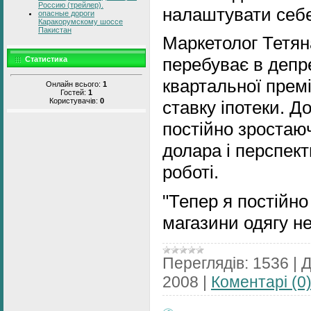
Россию (трейлер).
налаштувати себе
опасные дороги
Каракорумскому шоссе
Пакистан
Маркетолог Тетян
перебуває в депре
Статистика
квартальної премі
Онлайн всього:
1
Гостей:
1
Користувачів:
0
ставку іпотеки. Д
постійно зростаюч
долара і перспек
роботі.
"Тепер я постійно
магазини одягу н
Переглядів:
1536
|
Д
2008
|
Коментарі (0