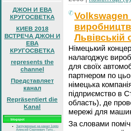
ДЖОН И ЕВА
Volkswagen 
КРУГОСВЕТКА
виробництв
КИЕВ 2018
Львівській 
ВСТРЕЧА ДЖОН И
ЕВА
Німецький концер
КРУГОСВЕТКА
налагоджує виро
represents the
для своїх автомобі
channel
партнером по цьо
Представляет
німецька компанія
канал
підприємство в С
Repräsentiert die
область), де про
Kanal
мережі для маши
blogspot
За словами поміч
Загруженные на канал 1opto
Алексей Сергеевич Титу...