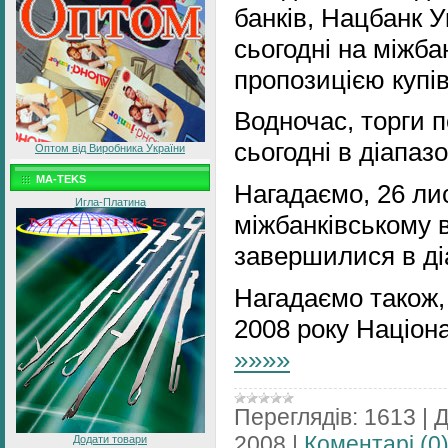
банків, Нацбанк У
сьогодні на міжба
пропозицією купі
Водночас, торги 
сьогодні в діапазо
Оптом від Виробника України
MA-TEKS
Нагадаємо, 26 ли
Игла-Платина
міжбанківському 
завершилися в діа
Нагадаємо також,
2008 року Націон
»»»»
Переглядів:
1613
|
Д
2008
|
Коментарі (0
Додати товари