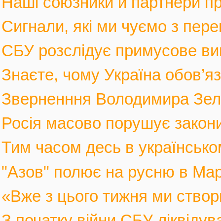
Наші союзники й партнери п
Сигнали, які ми чуємо з пере
СБУ розслідує примусове вив
Знаєте, чому Україна обов’язк
Зверненння Володимира Зеле
Росія масово порушує закони 
Тим часом десь в українськом
"Азов" полює на русню в Марі
«Вже з цього тижня ми створ
З початку війни СБУ ліквіду