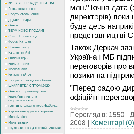
КИЕВ ВСТРЕЧА ДЖОН И ЕВА
млн."Точна дата (
Доска оголошення
директорів) поки 
Подати оголошення
Додати товари
буде десь наприкі
Оптом
ТЕРМІНОВО ПРОДАМ!
представництві СБ
Саїйт Червоноград
Форум Каталог
Також Деркач заз
Новини сайту
Каталог файлів
Україна і МБ підп
Онлайн игры
переговорів про в
Комментарии
Фотоальбом
позики на підтрим
Каталог сайтов
товари оптом від виробника
"Перед радою дир
ШКАРПЕТКИ ОПТОМ 2020
Оптом от производителя
офіційні перегово
Коллаборация, или
сотрудничество
панчішно-шкарпеткова фабрика
Идеальные дороги в Украине
Переглядів:
1550
|
Д
Monetization
2008
|
Коментарі (0
Монетизация
Грузовые поезда по всей Америке