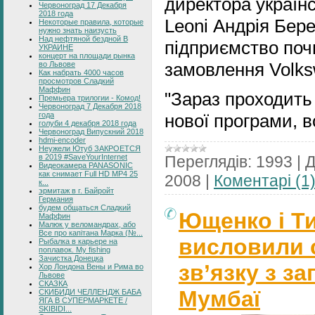
директора україн
Червоноград 17 Декабря
2018 года
Leoni Андрія Бер
Некоторые правила, которые
нужно знать наизусть
Над нефтяной бездной В
підприємство поч
УКРАИНЕ
концерт на площади рынка
замовлення Volks
во Львове
Как набрать 4000 часов
просмотров Сладкий
Маффин
"Зараз проходить
Премьера трилогии - Комод!
Червоноград 7 Декабря 2018
года
нової програми, 
голуби 4 декабря 2018 года
Червоноград Випускний 2018
hdmi-encoder
Неужели Ютуб ЗАКРОЕТСЯ
Переглядів:
1993
|
Д
в 2019 #SaveYourInternet
Видеокамера PANASONIC
как снимает Full HD MP4 25
2008
|
Коментарі (1
к...
эрмитаж в г. Байройт
Германия
будем общаться Сладкий
Ющенко і Т
Маффин
Малюк у веломандрах, або
Все про капітана Марка (№...
висловили с
Рыбалка в карьере на
поплавок. My fishing
Зачистка Донецка
зв’язку з з
Хор Лондона Вены и Рима во
Львове
СКАЗКА
Мумбаї
СКИБИДИ ЧЕЛЛЕНДЖ БАБА
ЯГА В СУПЕРМАРКЕТЕ /
SKIBIDI...