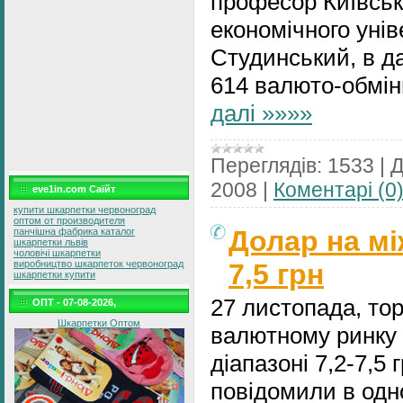
професор Київськ
економічного уні
Студинський, в д
614 валюто-обмін
далі »»»»
Переглядів:
1533
|
Д
2008
|
Коментарі (0
eve1in.com Саїйт
купити шкарпетки червоноград
оптом от производителя
Долар на мі
панчішна фабрика каталог
шкарпетки львів
чоловічі шкарпетки
7,5 грн
виробництво шкарпеток червоноград
шкарпетки купити
27 листопада, тор
ОПТ - 07-08-2026,
Шкарпетки Оптом
валютному ринку
діапазоні 7,2-7,5 
повідомили в одн