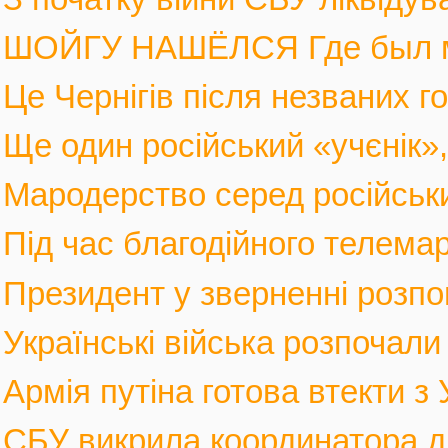
ШОЙГУ НАШЁЛСЯ Где был мин
Це Чернігів після незваних го
Ще один російський «учєнік», 
Мародерство серед російських
Під час благодійного телемар
Президент у зверненні розпов
Українські війська розпочали 
Армія путіна готова втекти з У
СБУ викрила координатора див