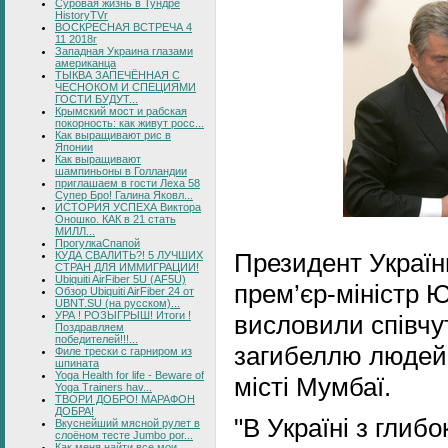
Суровая жизнь в Тундре
HistoryTVr
ВОСКРЕСНАЯ ВСТРЕЧА 4
11 2018г
Западная Украина глазами
американца
ТЫКВА ЗАПЕЧЁННАЯ С
ЧЕСНОКОМ И СПЕЦИЯМИ
ГОСТИ БУДУТ...
Крымский мост и рабская
покорность: как живут росс...
Как выращивают рис в
Японии
Как выращивают
шампиньоны в Голландии
приглашаем в гости Леха 58
Супер Бро! Галина Яковл...
ИСТОРИЯ УСПЕХА Виктора
Оношко. КАК в 21 стать
МИЛЛ...
ПрогулкаСпапой
Президент Україн
КУДА СВАЛИТЬ?! 5 ЛУЧШИХ
СТРАН ДЛЯ ИММИГРАЦИИ!
Ubiquiti AirFiber 5U (AF5U)
прем’єр-міністр 
Обзор Ubiquiti AirFiber 24 от
UBNT.SU (на русском)...
УРА ! РОЗЫГРЫШ! Итоги !
висловили співчут
Поздравляем
победителей!!!...
загибеллю людей 
Филе трески с гарниром из
шпината
Yoga Health for life - Beware of
місті Мумбаї.
Yoga Trainers hav...
ТВОРИ ДОБРО! МАРАФОН
ДОБРА!
"В Україні з глиб
Вкуснейший мясной рулет в
слоёном тесте Jumbo por...
Как меня найти все мои