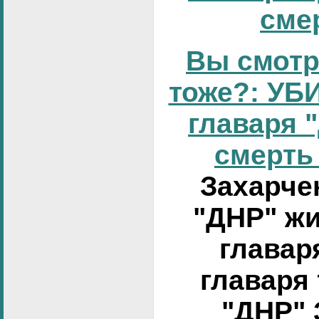
смер
Вы смотр
тоже?: УБИ
главаря 
смерть 
Захарчен
"ДНР" жи
главар
главаря
"ДНР" 