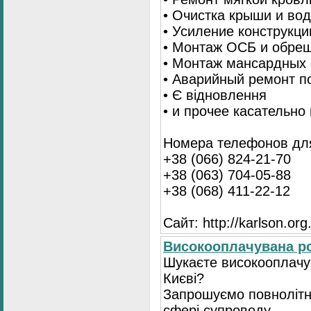
• Очистка крыши и во
• Усиление конструкц
• Монтаж ОСБ и обре
• Монтаж мансардных 
• Аварийный ремонт п
• Є відновлення
• и прочее касательно
Номера телефонов для
+38 (066) 824-21-70
+38 (063) 704-05-88
+38 (068) 411-22-12
Сайт: http://karlson.org
Високооплачувана ро
Шукаєте високооплачув
Києві?
Запрошуємо повнолітні
сфері супроводу.