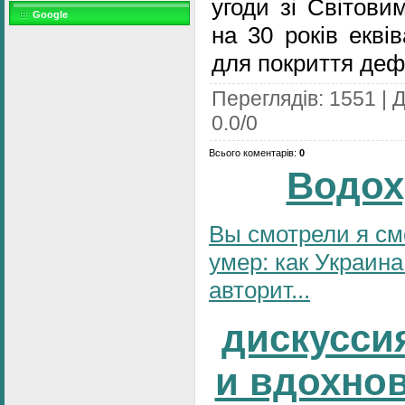
угоди зі Світови
Google
на 30 років екві
для покриття деф
Переглядів
:
1551
|
Д
0.0
/
0
Всього коментарів
:
0
Водох
Вы смотрели я см
умер: как Украина
авторит...
дискусси
и вдохно