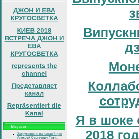
з
ДЖОН И ЕВА
КРУГОСВЕТКА
Випускни
КИЕВ 2018
ВСТРЕЧА ДЖОН И
д
ЕВА
КРУГОСВЕТКА
Мон
represents the
channel
Коллаб
Представляет
канал
сотру
Repräsentiert die
Kanal
Я в шоке 
blogspot
2018 год
Загруженные на канал 1opto
Алексей Сергеевич Титу...