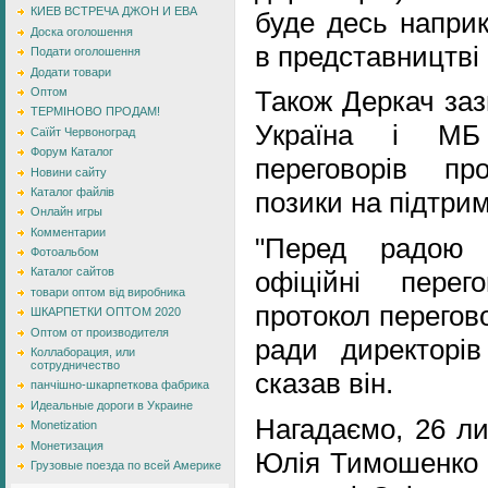
КИЕВ ВСТРЕЧА ДЖОН И ЕВА
буде десь наприк
Доска оголошення
в представництві 
Подати оголошення
Додати товари
Оптом
Також Деркач заз
ТЕРМІНОВО ПРОДАМ!
Україна і МБ 
Саїйт Червоноград
Форум Каталог
переговорів пр
Новини сайту
Каталог файлів
позики на підтрим
Онлайн игры
Комментарии
"Перед радою 
Фотоальбом
Каталог сайтов
офіційні перег
товари оптом від виробника
протокол перегов
ШКАРПЕТКИ ОПТОМ 2020
Оптом от производителя
ради директорів
Коллаборация, или
сотрудничество
сказав він.
панчішно-шкарпеткова фабрика
Идеальные дороги в Украине
Нагадаємо, 26 ли
Monetization
Монетизация
Юлія Тимошенко 
Грузовые поезда по всей Америке