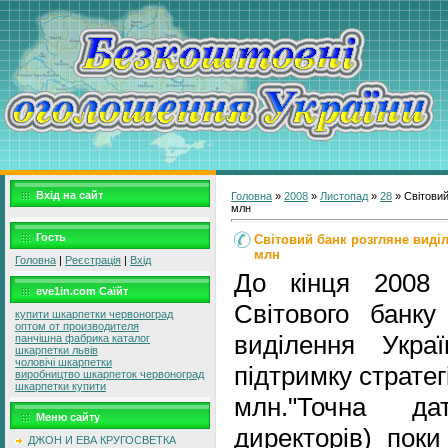
Вхід на сайт
Головна
»
2008
»
Листопад
»
28
» Світовий
млн
Гость
Світовий банк розгляне виділ
млн
Головна
|
Реєстрація
|
Вхід
До кінця 2008 
eve1in.com Саїйт
Світового банку
купити шкарпетки червоноград
оптом от производителя
виділення Укра
панчішна фабрика каталог
шкарпетки львів
чоловічі шкарпетки
підтримку стратег
виробництво шкарпеток червоноград
шкарпетки купити
млн."Точна да
Меню сайту
директорів) пок
ДЖОН И ЕВА КРУГОСВЕТКА