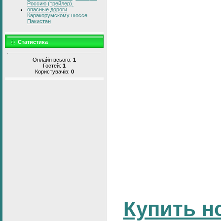
Россию (трейлер).
опасные дороги
Каракорумскому шоссе
Пакистан
Статистика
Онлайн всього:
1
Гостей:
1
Користувачів:
0
Купить н