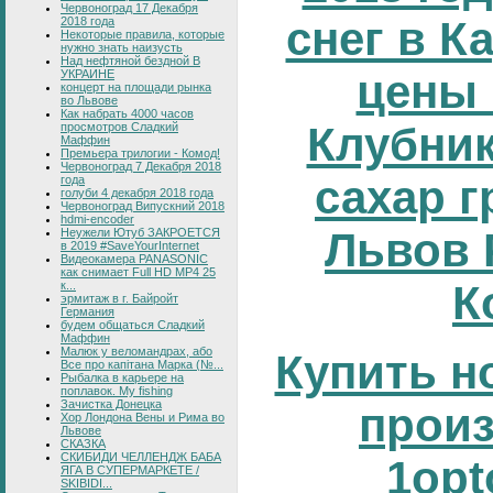
Червоноград 17 Декабря
снег в К
2018 года
Некоторые правила, которые
нужно знать наизусть
Над нефтяной бездной В
цены 
УКРАИНЕ
концерт на площади рынка
во Львове
Как набрать 4000 часов
Клубник
просмотров Сладкий
Маффин
Премьера трилогии - Комод!
Червоноград 7 Декабря 2018
сахар г
года
голуби 4 декабря 2018 года
Червоноград Випускний 2018
hdmi-encoder
Львов 
Неужели Ютуб ЗАКРОЕТСЯ
в 2019 #SaveYourInternet
Видеокамера PANASONIC
как снимает Full HD MP4 25
К
к...
эрмитаж в г. Байройт
Германия
будем общаться Сладкий
Маффин
Малюк у веломандрах, або
Купить н
Все про капітана Марка (№...
Рыбалка в карьере на
поплавок. My fishing
Зачистка Донецка
прои
Хор Лондона Вены и Рима во
Львове
СКАЗКА
СКИБИДИ ЧЕЛЛЕНДЖ БАБА
1opt
ЯГА В СУПЕРМАРКЕТЕ /
SKIBIDI...