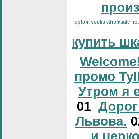
прои
optom
socks
wholesale
no
купить шк
Welcome!
промо Tyl
Утром я 
01
Дорог
Львова.
и церк