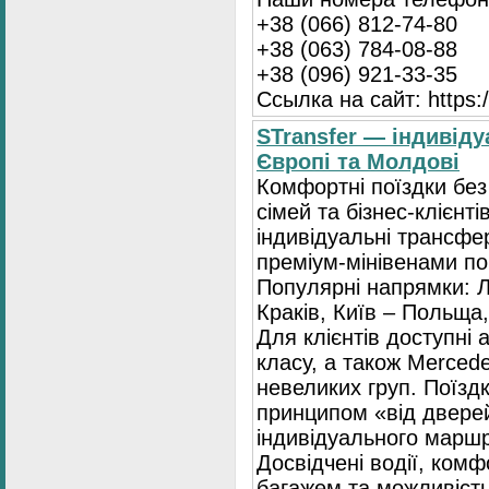
+38 (066) 812-74-80
+38 (063) 784-08-88
+38 (096) 921-33-35
Ссылка на сайт: https:/
STransfer — індивіду
Європі та Молдові
Комфортні поїздки без
сімей та бізнес-клієнті
індивідуальні трансфе
преміум-мінівенами по 
Популярні напрямки: Л
Краків, Київ – Польща,
Для клієнтів доступні
класу, а також Mercede
невеликих груп. Поїзд
принципом «від двере
індивідуального маршр
Досвідчені водії, комф
багажем та можливість