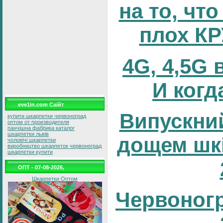
на то, что
плох К
4G, 4,5G 
И когд
eve1in.com Саїйт
Випускний
купити шкарпетки червоноград
оптом от производителя
панчішна фабрика каталог
шкарпетки львів
дощем шк
чоловічі шкарпетки
виробництво шкарпеток червоноград
шкарпетки купити
ОПТ - 07-08-2026,
Шкарпетки Оптом
Червоног