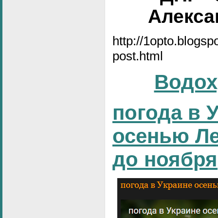
Алексан
http://1opto.blogs
post.html
Водох
погода в 
осенью Ле
до ноября