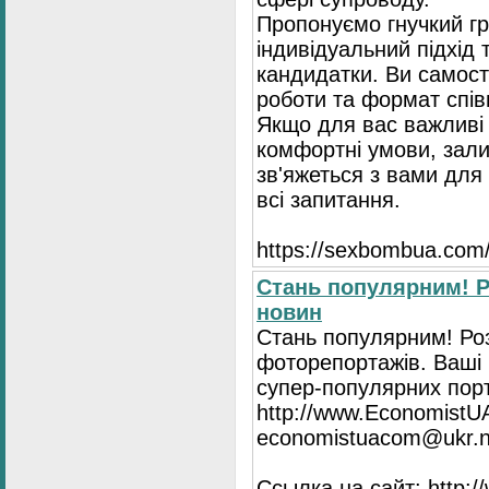
Пропонуємо гнучкий гр
індивідуальний підхід 
кандидатки. Ви самост
роботи та формат спів
Якщо для вас важливі 
комфортні умови, зали
зв'яжеться з вами для 
всі запитання.
https://seхbombua.com/
Стань популярним! Р
новин
Стань популярним! Роз
фоторепортажів. Ваші 
супер-популярних порта
http://www.EconomistU
economistuacom@ukr.n
Ссылка на сайт: http: