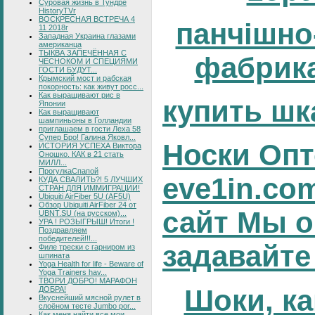
Суровая жизнь в Тундре
HistoryTVr
ВОСКРЕСНАЯ ВСТРЕЧА 4
панчішно
11 2018г
Западная Украина глазами
американца
ТЫКВА ЗАПЕЧЁННАЯ С
фабрика
ЧЕСНОКОМ И СПЕЦИЯМИ
ГОСТИ БУДУТ...
Крымский мост и рабская
покорность: как живут росс...
Как выращивают рис в
купить шк
Японии
Как выращивают
шампиньоны в Голландии
приглашаем в гости Леха 58
Супер Бро! Галина Яковл...
Носки Опт
ИСТОРИЯ УСПЕХА Виктора
Оношко. КАК в 21 стать
МИЛЛ...
ПрогулкаСпапой
eve1in.co
КУДА СВАЛИТЬ?! 5 ЛУЧШИХ
СТРАН ДЛЯ ИММИГРАЦИИ!
Ubiquiti AirFiber 5U (AF5U)
Обзор Ubiquiti AirFiber 24 от
сайт Мы о
UBNT.SU (на русском)...
УРА ! РОЗЫГРЫШ! Итоги !
Поздравляем
победителей!!!...
задавайте
Филе трески с гарниром из
шпината
Yoga Health for life - Beware of
Yoga Trainers hav...
ТВОРИ ДОБРО! МАРАФОН
Шоки, ка
ДОБРА!
Вкуснейший мясной рулет в
слоёном тесте Jumbo por...
Как меня найти все мои