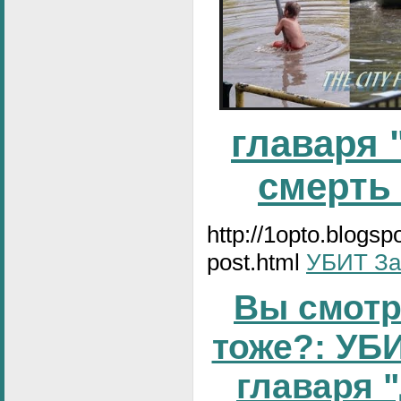
главаря 
смерть
http://1opto.blogs
post.html
УБИТ За
Вы смотр
тоже?: УБИ
главаря 