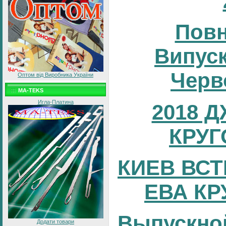
Повн
Випуск
Черв
Оптом від Виробника України
MA-TEKS
Игла-Платина
2018 
КРУГ
КИЕВ ВСТ
ЕВА КР
Выпускно
Додати товари