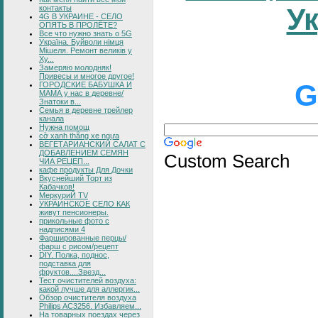
У
контакты
4G В УКРАИНЕ - СЕЛО
ОПЯТЬ В ПРОЛЁТЕ?
Все что нужно знать о 5G
Україна. Буйволи німця
Мішеля. Ремонт великів у
Ху...
Замеряю молодняк!
Привесы и многое другое!
G
ГОРОДСКИЕ БАБУШКА И
МАМА у нас в деревне/
Знатоки в...
Семья в деревне трейлер
канала
Нужна помощ
cờ xanh thắng xe ngựa
ВЕГЕТАРИАНСКИЙ САЛАТ С
ДОБАВЛЕНИЕМ СЕМЯН
Custom Search
ЧИА РЕЦЕП...
кафе продукты Для Дочки
Вкуснейший Торт из
Кабачков!
МеркуриЙ TV
УКРАИНСКОЕ СЕЛО КАК
живут пенсионеры.
прикольные фото с
надписями 4
Фаршированные перцы/
фарш с рисом/рецепт
DIY. Полка, поднос,
подставка для
фруктов....Звезд...
Тест очистителей воздуха:
какой лучше для аллергик...
Обзор очистителя воздуха
Philips AC3256. Избавляем...
На товарных поездах через