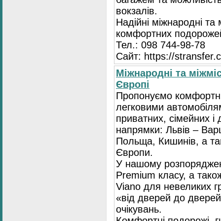
вокзалів.
Надійні міжнародні та
комфортних подорожей
Тел.: 098 744-98-78
Сайт: https://stransfer.
Міжнародні та міжміс
Європі
Пропонуємо комфортні
легковими автомобіля
приватних, сімейних і 
напрямки: Львів – Варш
Польща, Кишинів, а так
Європи.
У нашому розпоряджен
Premium класу, а тако
Viano для невеликих 
«від дверей до дверей
очікувань.
Комфортні подорожі, г