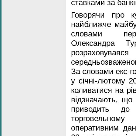
ставками за банк
Говорячи про к
найближче майбут
словами перш
Олександра Ту
розраховув
середньозваженог
За словами екс-го
у січні-лютому 2
коливатися на рів
відзначають, що 
приводить до
торговельному
оперативним дан