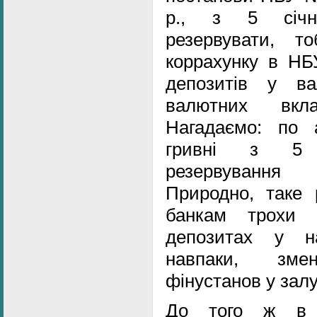
р., з 5 січня
резервувати, т
коррахунку в НБ
депозитів у в
валютних вкл
Нагадаємо: по 
гривні з 5 г
резервування 
Природно, таке 
банкам трохи 
депозитах у на
навпаки, змен
фінустанов у зал
До того ж в 