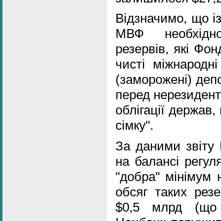
Відзначимо, що і
МВФ необхідн
резервів, які Фо
чисті міжнародні
(заморожені) деп
перед нерезидент
облігації держав,
сімку".
За даними звіту 
на балансі регул
"добра" мінімум 
обсяг таких рез
$0,5 млрд (що 