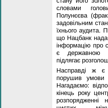
стану його золот
словами голо
Полунєєва (фра
задовільним стан
їхнього аудита. 
що Нацбанк надав
інформацію про с
є державною 
підлягає розголо
Насправді ж є
порушив умови
Нагадаємо: відпо
кінець року цен
розпорядженні
чистих міжн