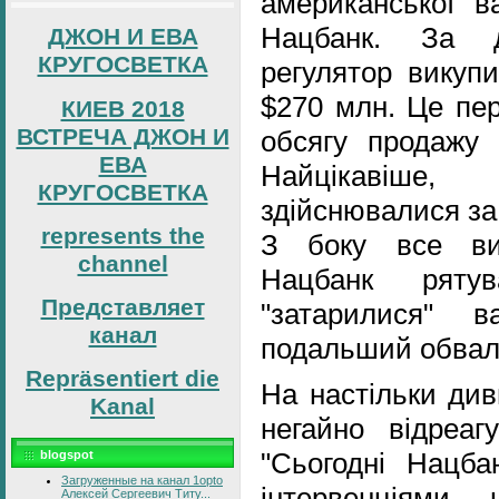
американської 
Нацбанк. За д
ДЖОН И ЕВА
КРУГОСВЕТКА
регулятор викуп
$270 млн. Це пе
КИЕВ 2018
ВСТРЕЧА ДЖОН И
обсягу продажу 
ЕВА
Найцікавіше
КРУГОСВЕТКА
здійснювалися за
represents the
З боку все ви
channel
Нацбанк рятув
Представляет
"затарилися" 
канал
подальший обвал 
Repräsentiert die
На настільки див
Kanal
негайно відреаг
"Сьогодні Нацба
blogspot
Загруженные на канал 1opto
інтервенціями
Алексей Сергеевич Титу...