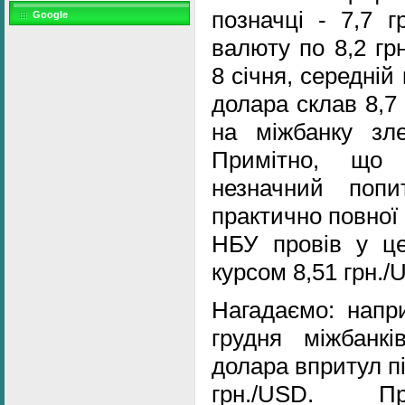
позначці - 7,7 г
Google
валюту по 8,2 гр
8 січня, середній
долара склав 8,7
на міжбанку зле
Примітно, що 
незначний поп
практично повної в
НБУ провів у це
курсом 8,51 грн./
Нагадаємо: напри
грудня міжбанкі
долара впритул п
грн./USD. Пр