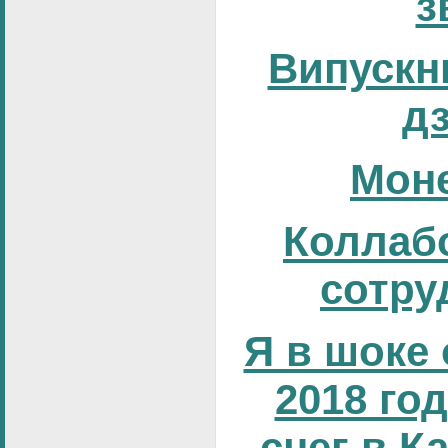
з
Випускни
д
Мон
Коллаб
сотру
Я в шоке 
2018 год
снег в К