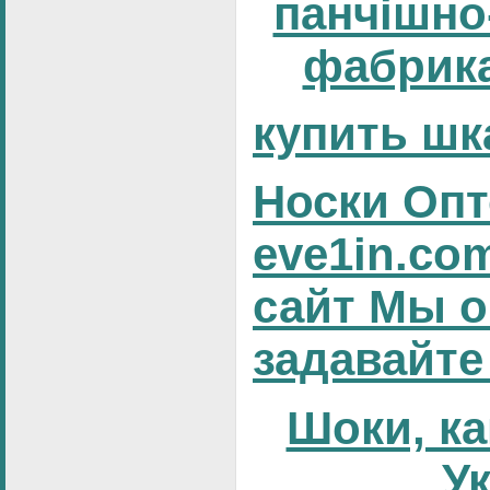
панчішно
фабрика
купить шк
Носки Опт
eve1in.co
сайт Мы о
задавайте
Шоки, ка
У