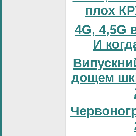
плох К
4G, 4,5G 
И когд
Випускний
дощем шк
Червоног