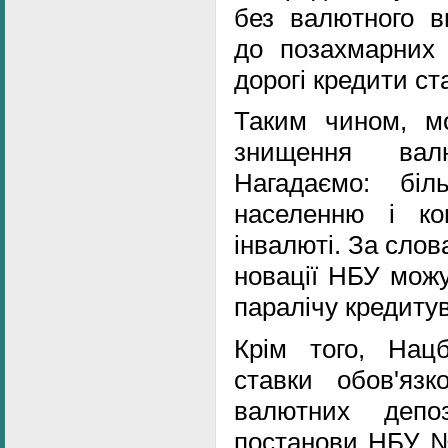
без валютного в
до позахмарних 
дорогі кредити ст
Таким чином, м
знищення валю
Нагадаємо: біл
населенню і ко
інвалюті. За слов
новації НБУ можу
паралічу кредиту
Крім того, Нац
ставки обов'язк
валютних депо
постанови НБУ №