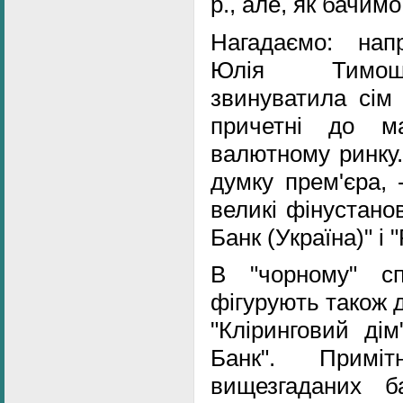
р., але, як бачим
Нагадаємо: нап
Юлія Тимош
звинуватила сім б
причетні до м
валютному ринку.
думку прем'єра, 
великі фінустано
Банк (Україна)" і 
В "чорному" с
фігурують також д
"Кліринговий дім
Банк". Прим
вищезгаданих б