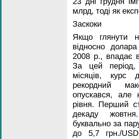
23 дні грудня ім
млрд, тоді як екс
Заскоки
Якщо глянути н
відносно долара
2008 р., впадає 
За цей період,
місяців, курс 
рекордний мак
опускався, але 
рівня. Перший с
декаду жовтня
буквально за пару
до 5,7 грн./US