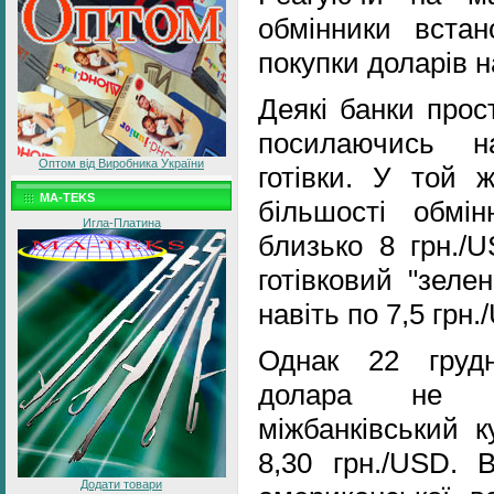
обмінники вста
покупки доларів на
Деякі банки прос
посилаючись н
Оптом від Виробника України
готівки. У той 
MA-TEKS
більшості обмін
Игла-Платина
близько 8 грн./U
готівковий "зеле
навіть по 7,5 грн.
Однак 22 грудн
долара не 
міжбанківський к
8,30 грн./USD. 
Додати товари