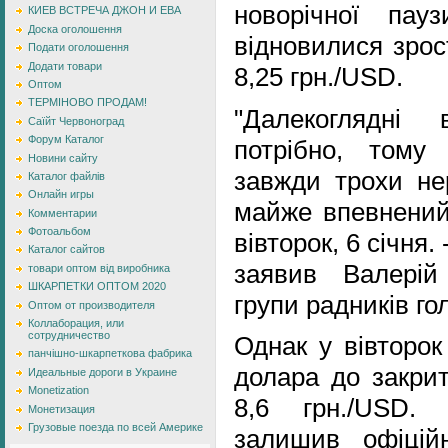
новорічної пау
КИЕВ ВСТРЕЧА ДЖОН И ЕВА
Доска оголошення
відновилися зрос
Подати оголошення
Додати товари
8,25 грн./USD.
Оптом
ТЕРМІНОВО ПРОДАМ!
"Далекоглядні
Саїйт Червоноград
Форум Каталог
потрібно, тому
Новини сайту
завжди трохи не
Каталог файлів
Онлайн игры
майже впевнений
Комментарии
Фотоальбом
вівторок, 6 січня. 
Каталог сайтов
заявив Валерій
товари оптом від виробника
ШКАРПЕТКИ ОПТОМ 2020
групи радників го
Оптом от производителя
Коллаборация, или
сотрудничество
Однак у вівторок
панчішно-шкарпеткова фабрика
долара до закрит
Идеальные дороги в Украине
Monetization
8,6 грн./USD.
Монетизация
Грузовые поезда по всей Америке
залишив офіцій