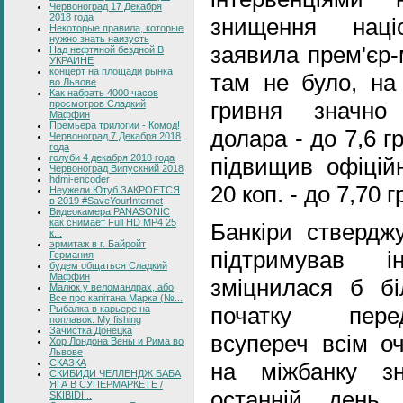
Червоноград 17 Декабря
2018 года
знищення наці
Некоторые правила, которые
нужно знать наизусть
заявила прем'єр-
Над нефтяной бездной В
УКРАИНЕ
концерт на площади рынка
там не було, на
во Львове
Как набрать 4000 часов
гривня значно
просмотров Сладкий
Маффин
Премьера трилогии - Комод!
долара - до 7,6 
Червоноград 7 Декабря 2018
года
голуби 4 декабря 2018 года
підвищив офіцій
Червоноград Випускний 2018
hdmi-encoder
20 коп. - до 7,70 
Неужели Ютуб ЗАКРОЕТСЯ
в 2019 #SaveYourInternet
Видеокамера PANASONIC
как снимает Full HD MP4 25
Банкіри стверд
к...
эрмитаж в г. Байройт
підтримував і
Германия
будем общаться Сладкий
Маффин
зміцнилася б б
Малюк у веломандрах, або
Все про капітана Марка (№...
початку перед
Рыбалка в карьере на
поплавок. My fishing
Зачистка Донецка
всупереч всім оч
Хор Лондона Вены и Рима во
Львове
СКАЗКА
на міжбанку з
СКИБИДИ ЧЕЛЛЕНДЖ БАБА
ЯГА В СУПЕРМАРКЕТЕ /
останній день 
SKIBIDI...