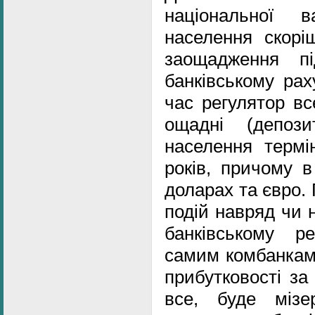
національної 
населення скорі
заощадження п
банківському рах
час регулятор вс
ощадні (депози
населення термі
років, причому в
доларах та євро. 
подій навряд чи 
банківському р
самим комбанкам
прибутковості з
все, буде мізе