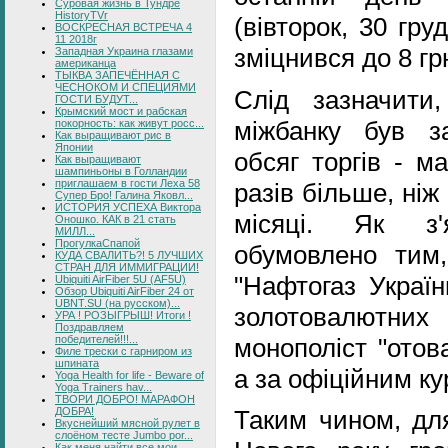
Суровая жизнь в Тундре
HistoryTVr
(вівторок, 30 гру
ВОСКРЕСНАЯ ВСТРЕЧА 4
11 2018г
зміцнився до 8 гр
Западная Украина глазами
американца
ТЫКВА ЗАПЕЧЁННАЯ С
ЧЕСНОКОМ И СПЕЦИЯМИ
Слід зазначит
ГОСТИ БУДУТ...
Крымский мост и рабская
міжбанку був з
покорность: как живут росс...
Как выращивают рис в
Японии
обсяг торгів - м
Как выращивают
шампиньоны в Голландии
приглашаем в гости Леха 58
разів більше, ніж
Супер Бро! Галина Яковл...
ИСТОРИЯ УСПЕХА Виктора
місяці. Як з'
Оношко. КАК в 21 стать
МИЛЛ...
ПрогулкаСпапой
обумовлено ти
КУДА СВАЛИТЬ?! 5 ЛУЧШИХ
СТРАН ДЛЯ ИММИГРАЦИИ!
"Нафтогаз Україн
Ubiquiti AirFiber 5U (AF5U)
Обзор Ubiquiti AirFiber 24 от
UBNT.SU (на русском)...
золотовалютни
УРА ! РОЗЫГРЫШ! Итоги !
Поздравляем
монополіст "отов
победителей!!!...
Филе трески с гарниром из
шпината
а за офіційним ку
Yoga Health for life - Beware of
Yoga Trainers hav...
ТВОРИ ДОБРО! МАРАФОН
ДОБРА!
Таким чином, для
Вкуснейший мясной рулет в
слоёном тесте Jumbo por...
Как меня найти все мои