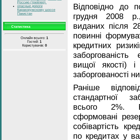
Россию (трейлер).
Відповідно до 
опасные дороги
Каракорумскому шоссе
Пакистан
грудня 2008 р.
виданих після 28
Статистика
повинні формува
Онлайн всього:
1
Гостей:
1
кредитних ризик
Користувачів:
0
заборгованість
вищої якості) і
заборгованості н
Раніше відпов
стандартної за
всього 2%. В
сформовані резе
собівартість кре
по кредитах у ва