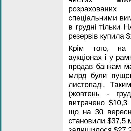
розрахованих 
спеціальними ви
в грудні тільки 
резервів купила $
Крім того, на
аукціонах і у ра
продав банкам м
млрд були пущен
листопаді. Таки
(жовтень - гру
витрачено $10,3
що на 30 вересн
становили $37,5 м
залишилося $27,2