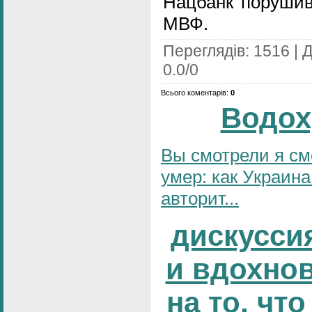
Нацбанк поруши
МВФ.
Переглядів
:
1516
|
Д
0.0
/
0
Всього коментарів
:
0
Водох
Вы смотрели я см
умер: как Украина
авторит...
дискусси
и вдохно
на то, что