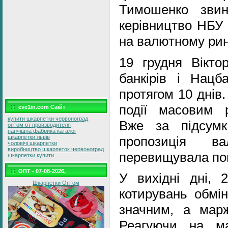
Тимошенко звин
керівництво НБУ 
на валютному рин
19 грудня Вікт
банкірів і Нацба
протягом 10 днів.
події масовим 
eve1in.com Саїйт
купити шкарпетки червоноград
Вже за підсумк
оптом от производителя
панчішна фабрика каталог
пропозиція в
шкарпетки львів
чоловічі шкарпетки
виробництво шкарпеток червоноград
перевищувала по
шкарпетки купити
ОПТ - 07-08-2026,
У вихідні дні, 
Шкарпетки Оптом
котирувань обмін
значним, а мар
Реагуючи на м