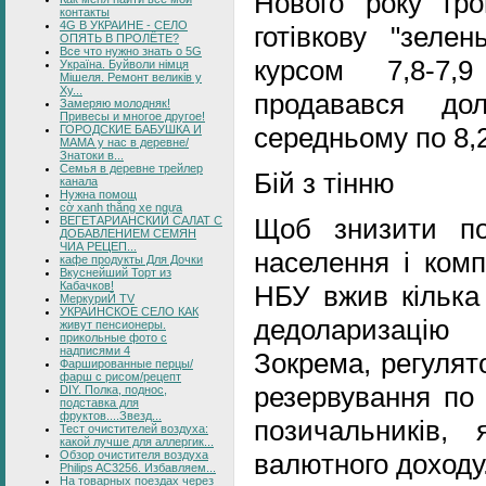
Нового року гр
контакты
4G В УКРАИНЕ - СЕЛО
готівкову "зеле
ОПЯТЬ В ПРОЛЁТЕ?
Все что нужно знать о 5G
курсом 7,8-7,
Україна. Буйволи німця
Мішеля. Ремонт великів у
Ху...
продавався до
Замеряю молодняк!
Привесы и многое другое!
середньому по 8,2
ГОРОДСКИЕ БАБУШКА И
МАМА у нас в деревне/
Знатоки в...
Семья в деревне трейлер
Бій з тінню
канала
Нужна помощ
cờ xanh thắng xe ngựa
Щоб знизити п
ВЕГЕТАРИАНСКИЙ САЛАТ С
ДОБАВЛЕНИЕМ СЕМЯН
ЧИА РЕЦЕП...
населення і комп
кафе продукты Для Дочки
Вкуснейший Торт из
Кабачков!
НБУ вжив кілька 
МеркуриЙ TV
УКРАИНСКОЕ СЕЛО КАК
дедоларизацію в
живут пенсионеры.
прикольные фото с
надписями 4
Зокрема, регулят
Фаршированные перцы/
фарш с рисом/рецепт
резервування по
DIY. Полка, поднос,
подставка для
фруктов....Звезд...
позичальників,
Тест очистителей воздуха:
какой лучше для аллергик...
валютного доходу
Обзор очистителя воздуха
Philips AC3256. Избавляем...
На товарных поездах через