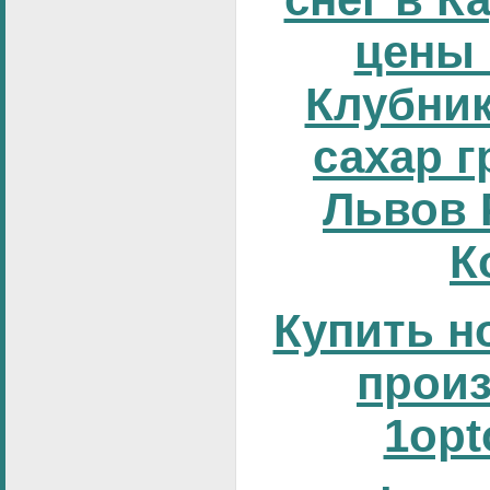
цены 
Клубник
сахар г
Львов 
К
Купить н
прои
1opt