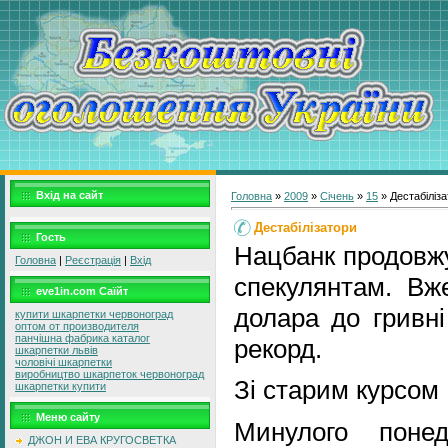
Вхід на сайт
Головна
»
2009
»
Січень
»
15
» Дестабіліз
Дестабілізатори
Гость
Нацбанк продовжу
Головна
|
Реєстрація
|
Вхід
спекулянтам. Вж
eve1in.com Саїйт
долара до гривн
купити шкарпетки червоноград
оптом от производителя
панчішна фабрика каталог
рекорд.
шкарпетки львів
чоловічі шкарпетки
виробництво шкарпеток червоноград
Зі старим курсом
шкарпетки купити
Меню сайту
Минулого понед
ДЖОН И ЕВА КРУГОСВЕТКА