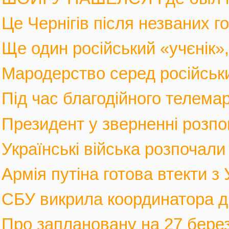
Це Чернігів після незваних го
Ще один російський «учєнік», 
Мародерство серед російських
Під час благодійного телемар
Президент у зверненні розпов
Українські війська розпочали 
Армія путіна готова втекти з У
СБУ викрила координатора див
Про заплановану на 27 березн