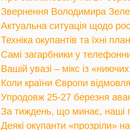
Звернення Володимира Зеленс
Актуальна ситуація щодо росі
Техніка окупантів та їхні пла
Самі загарбники у телефонни
Вашій увазі – мікс із «ниючих
Коли країни Європи відмовлят
Упродовж 25-27 березня аван
За тиждень, що минає, наші г
Деякі окупанти «прозріли» на в