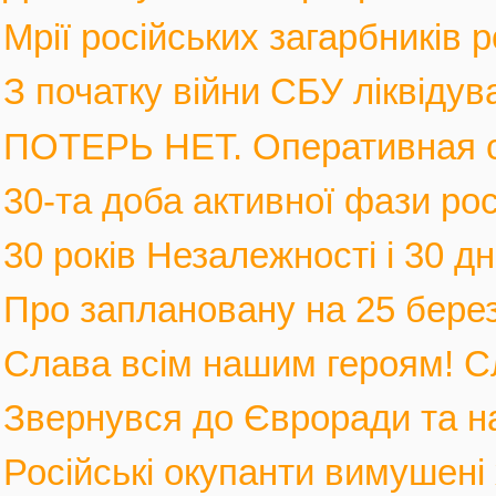
Мрії російських загарбників 
З початку війни СБУ ліквідув
ПОТЕРЬ НЕТ. Оперативная с
30-та доба активної фази росі
30 років Незалежності і 30 дні
Про заплановану на 25 березн
Слава всім нашим героям! С
Звернувся до Євроради та на
Російські окупанти вимушені 