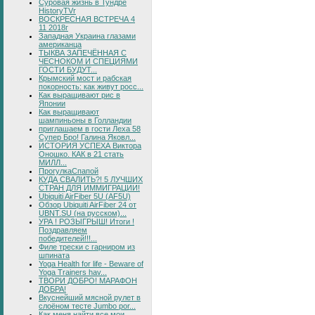
Суровая жизнь в Тундре
HistoryTVr
ВОСКРЕСНАЯ ВСТРЕЧА 4
11 2018г
Западная Украина глазами
американца
ТЫКВА ЗАПЕЧЁННАЯ С
ЧЕСНОКОМ И СПЕЦИЯМИ
ГОСТИ БУДУТ...
Крымский мост и рабская
покорность: как живут росс...
Как выращивают рис в
Японии
Как выращивают
шампиньоны в Голландии
приглашаем в гости Леха 58
Супер Бро! Галина Яковл...
ИСТОРИЯ УСПЕХА Виктора
Оношко. КАК в 21 стать
МИЛЛ...
ПрогулкаСпапой
КУДА СВАЛИТЬ?! 5 ЛУЧШИХ
СТРАН ДЛЯ ИММИГРАЦИИ!
Ubiquiti AirFiber 5U (AF5U)
Обзор Ubiquiti AirFiber 24 от
UBNT.SU (на русском)...
УРА ! РОЗЫГРЫШ! Итоги !
Поздравляем
победителей!!!...
Филе трески с гарниром из
шпината
Yoga Health for life - Beware of
Yoga Trainers hav...
ТВОРИ ДОБРО! МАРАФОН
ДОБРА!
Вкуснейший мясной рулет в
слоёном тесте Jumbo por...
Как меня найти все мои