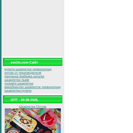
eve1in.com Саїйт
купити шкарпетки червоноград
оптом от производителя
панчішна фабрика каталог
шкарпетки львів
чоловічі шкарпетки
виробництво шкарпеток червоноград
шкарпетки купити
ОПТ - 08-08-2026,
Шкарпетки Оптом