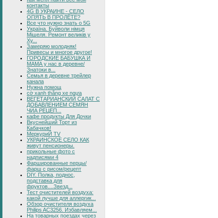
контакты
4G В УКРАИНЕ - СЕЛО
ОПЯТЬ В ПРОЛЁТЕ?
Все что нужно знать о 5G
Україна. Буйволи німця
Мішеля. Ремонт великів у
Ху...
Замеряю молодняк!
Привесы и многое другое!
ГОРОДСКИЕ БАБУШКА И
МАМА у нас в деревне/
Знатоки в...
Семья в деревне трейлер
канала
Нужна помощ
cờ xanh thắng xe ngựa
ВЕГЕТАРИАНСКИЙ САЛАТ С
ДОБАВЛЕНИЕМ СЕМЯН
ЧИА РЕЦЕП...
кафе продукты Для Дочки
Вкуснейший Торт из
Кабачков!
МеркуриЙ TV
УКРАИНСКОЕ СЕЛО КАК
живут пенсионеры.
прикольные фото с
надписями 4
Фаршированные перцы/
фарш с рисом/рецепт
DIY. Полка, поднос,
подставка для
фруктов....Звезд...
Тест очистителей воздуха:
какой лучше для аллергик...
Обзор очистителя воздуха
Philips AC3256. Избавляем...
На товарных поездах через