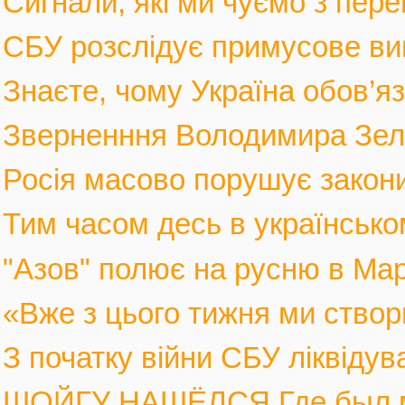
Сигнали, які ми чуємо з пере
СБУ розслідує примусове вив
Знаєте, чому Україна обов’язк
Зверненння Володимира Зеле
Росія масово порушує закони 
Тим часом десь в українськом
"Азов" полює на русню в Марі
«Вже з цього тижня ми створ
З початку війни СБУ ліквіду
ШОЙГУ НАШЁЛСЯ Где был мин