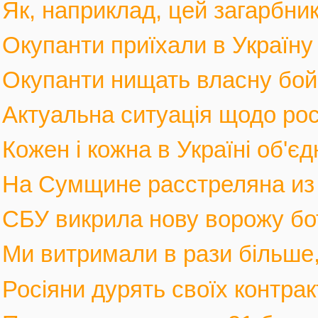
Як, наприклад, цей загарбник,
Окупанти приїхали в Україну
Окупанти нищать власну бойов
Актуальна ситуація щодо росі
Кожен і кожна в Україні об'єд
На Сумщине расстреляна из м
СБУ викрила нову ворожу бот
Ми витримали в рази більше, 
Росіяни дурять своїх контрак