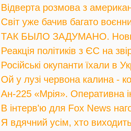
Відверта розмова з америка
Світ уже бачив багато воєнних
ТАК БЫЛО ЗАДУМАНО. Новы
Реакція політиків з ЄС на зві
Російські окупанти їхали в Ук
Ой у лузі червона калина - к
Ан-225 «Мрія». Оперативна і
В інтерв'ю для Fox News наго
Я вдячний усім, хто виходить