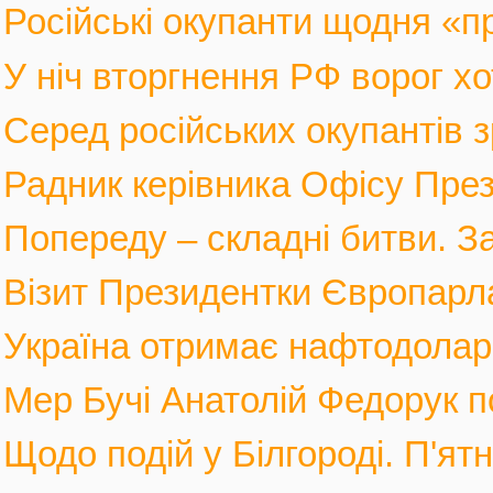
Російські окупанти щодня «п
У ніч вторгнення РФ ворог хот
Серед російських окупантів з
Радник керівника Офісу През
Попереду – складні битви. За
Візит Президентки Європарл
Україна отримає нафтодолари 
Мер Бучі Анатолій Федорук по
Щодо подій у Білгороді. П'ятн