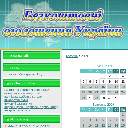
Вхід на сайт
Головна
»
2009
Січень 2009
Гость
Пн
Вт
Ср
Чт
Пт
Сб
Нд
Головна
|
Реєстрація
|
Вхід
1
2
3
4
5
6
7
8
9
10
11
eve1in.com Саїйт
12
13
14
15
16
17
18
купити шкарпетки червоноград
19
20
21
22
23
24
25
оптом от производителя
панчішна фабрика каталог
26
27
28
29
30
31
шкарпетки львів
чоловічі шкарпетки
Березень 2009
виробництво шкарпеток червоноград
Пн
Вт
Ср
Чт
Пт
Сб
Нд
шкарпетки купити
1
Меню сайту
2
3
4
5
6
7
8
9
10
11
12
13
14
15
ДЖОН И ЕВА КРУГОСВЕТКА