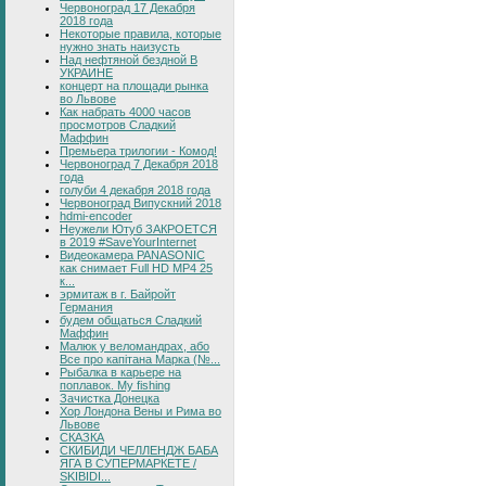
Червоноград 17 Декабря
2018 года
Некоторые правила, которые
нужно знать наизусть
Над нефтяной бездной В
УКРАИНЕ
концерт на площади рынка
во Львове
Как набрать 4000 часов
просмотров Сладкий
Маффин
Премьера трилогии - Комод!
Червоноград 7 Декабря 2018
года
голуби 4 декабря 2018 года
Червоноград Випускний 2018
hdmi-encoder
Неужели Ютуб ЗАКРОЕТСЯ
в 2019 #SaveYourInternet
Видеокамера PANASONIC
как снимает Full HD MP4 25
к...
эрмитаж в г. Байройт
Германия
будем общаться Сладкий
Маффин
Малюк у веломандрах, або
Все про капітана Марка (№...
Рыбалка в карьере на
поплавок. My fishing
Зачистка Донецка
Хор Лондона Вены и Рима во
Львове
СКАЗКА
СКИБИДИ ЧЕЛЛЕНДЖ БАБА
ЯГА В СУПЕРМАРКЕТЕ /
SKIBIDI...