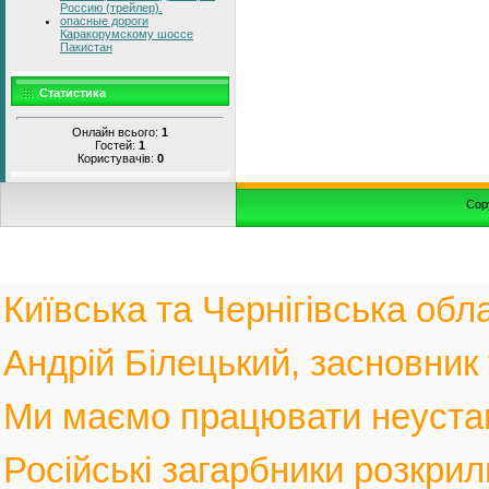
Россию (трейлер).
опасные дороги
Каракорумскому шоссе
Пакистан
Статистика
Онлайн всього:
1
Гостей:
1
Користувачів:
0
Cop
Київська та Чернігівська обла
Андрій Білецький, засновник
Ми маємо працювати неустанн
Російські загарбники розкрил