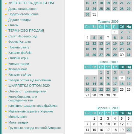
16
17
18
19
20
21
22
КИЕВ ВСТРЕЧА ДЖОН И ЕВА
23
24
25
26
27
28
29
Доска оголошення
Подати оголошення
30
31
Додати товари
Травень 2009
Оптом
Пн
Вт
Ср
Чт
Пт
Сб
Нд
ТЕРМІНОВО ПРОДАМ!
1
2
3
Саїйт Червоноград
4
5
6
7
8
9
10
Форум Каталог
11
12
13
14
15
16
17
Новини сайту
18
19
20
21
22
23
24
Каталог файлів
25
26
27
28
29
30
31
Онлайн игры
Липень 2009
Комментарии
Пн
Вт
Ср
Чт
Пт
Сб
Нд
Фотоальбом
1
2
3
4
5
Каталог сайтов
6
7
8
9
10
11
12
товари оптом від виробника
13
14
15
16
17
18
19
ШКАРПЕТКИ ОПТОМ 2020
20
21
22
23
24
25
26
Оптом от производителя
27
28
29
30
31
Коллаборация, или
сотрудничество
панчішно-шкарпеткова фабрика
Вересень 2009
Идеальные дороги в Украине
Пн
Вт
Ср
Чт
Пт
Сб
Нд
Monetization
1
2
3
4
5
6
Монетизация
7
8
9
10
11
12
13
Грузовые поезда по всей Америке
14
15
16
17
18
19
20