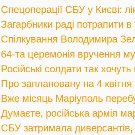
Спецоперації СБУ у Києві: лі
Загарбники раді потрапити в 
Спілкування Володимира Зел
64-та церемонія вручення му
Російські солдати так хочуть 
Про заплановану на 4 квітня 
Вже місяць Маріуполь перебув
Думаєте, російська армія мар
СБУ затримала диверсантів, а