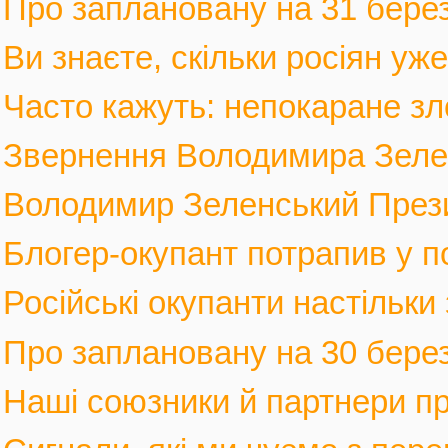
Про заплановану на 31 березн
Ви знаєте, скільки росіян уж
Часто кажуть: непокаране зло
Звернення Володимира Зеленс
Володимир Зеленський Прези
Блогер-окупант потрапив у по
Російські окупанти настільки
Про заплановану на 30 березн
Наші союзники й партнери п