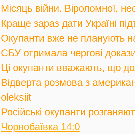
Місяць війни. Віроломної, не
Краще зараз дати Україні під
Окупанти вже не планують нас
СБУ отримала чергові докази
Ці окупанти вважають, що дол
Відверта розмова з америка
oleksiit
Російські окупанти розганяють
Чорнобаївка 14:0