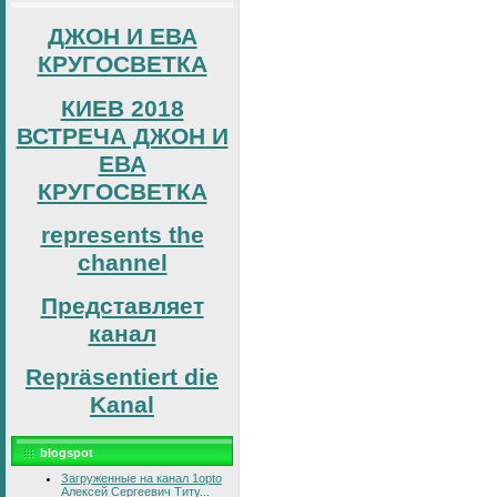
ДЖОН И ЕВА
КРУГОСВЕТКА
КИЕВ 2018
ВСТРЕЧА ДЖОН И
ЕВА
КРУГОСВЕТКА
represents the
channel
Представляет
канал
Repräsentiert die
Kanal
blogspot
Загруженные на канал 1opto
Алексей Сергеевич Титу...