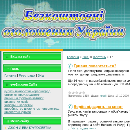
Вхід на сайт
Головна
»
2009
»
Жовтень
»
17
Гривня повертається?
Гость
Після піка, досягнутого наприкінці серпн
жовтня, долар продовжує дешевшати.
Головна
|
Реєстрація
|
Вхід
Ще 14 жовтня на міжбанківських торгах ам
в середньому на 9-10 копійок - до 8,1170
eve1in.com Саїйт
купити шкарпетки червоноград
оптом от производителя
Переглядів:
1415
|
Додав:
grad
|
Дата:
17-10-2009
панчішна фабрика каталог
шкарпетки львів
чоловічі шкарпетки
Водіїв підсадять на спирт
виробництво шкарпеток червоноград
Уряд має намір запровадити обов'язкову 
шкарпетки купити
ринком збуту.
Меню сайту
В парламенті зареєстрований законопроект
оприлюднено на сайті Верховної Ради). Пр
ДЖОН И ЕВА КРУГОСВЕТКА
...
Читати далі »»»»