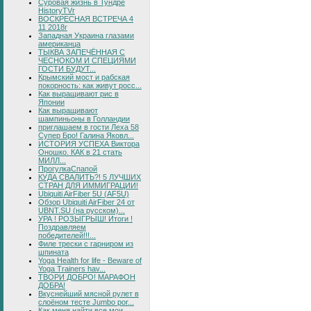
Суровая жизнь в Тундре
HistoryTVr
ВОСКРЕСНАЯ ВСТРЕЧА 4
11 2018г
Западная Украина глазами
американца
ТЫКВА ЗАПЕЧЁННАЯ С
ЧЕСНОКОМ И СПЕЦИЯМИ
ГОСТИ БУДУТ...
Крымский мост и рабская
покорность: как живут росс...
Как выращивают рис в
Японии
Как выращивают
шампиньоны в Голландии
приглашаем в гости Леха 58
Супер Бро! Галина Яковл...
ИСТОРИЯ УСПЕХА Виктора
Оношко. КАК в 21 стать
МИЛЛ...
ПрогулкаСпапой
КУДА СВАЛИТЬ?! 5 ЛУЧШИХ
СТРАН ДЛЯ ИММИГРАЦИИ!
Ubiquiti AirFiber 5U (AF5U)
Обзор Ubiquiti AirFiber 24 от
UBNT.SU (на русском)...
УРА ! РОЗЫГРЫШ! Итоги !
Поздравляем
победителей!!!...
Филе трески с гарниром из
шпината
Yoga Health for life - Beware of
Yoga Trainers hav...
ТВОРИ ДОБРО! МАРАФОН
ДОБРА!
Вкуснейший мясной рулет в
слоёном тесте Jumbo por...
Как меня найти все мои