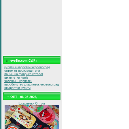
eve1in.com Саїйт
купити шкарпетки червоноград
оптом от производителя
панчішна фабрика каталог
шкарпетки львів
чоловічі шкарпетки
виробництво шкарпеток червоноград
шкарпетки купити
ОПТ - 06-08-2026,
Шкарпетки Оптом