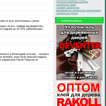
панчішна фабрика каталог
шкарпетки львів
чоловічі шкарпетки
виробництво шкарпеток червоноград
шкарпетки купити
netstore.com.ua
аби не бути витісненими з ринку.
идше за все, надійде від бюджетних
кало падіння на 10-15% найближчими
илися в безвихідній ситуації, - говорить
не можемо, вони були звільнені відразу
ого підприємця Рауля Паруска не