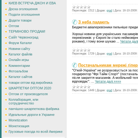
КИЕВ ВСТРЕЧА ДЖОН И ЕВА
Доска оголошення
Переглядів:
1512
|
Додав:
grad
|
Дата:
16-10-2009
Подати оголошення
Додати товари
З неба падають
Оптом
Бюджетні авіаперевізники пильніше приди
ТЕРМІНОВО ПРОДАМ!
Хороші новини для українських пасажирів
Саїйт Червоноград
перевізників: у Європі їм стало неймовір
роками), і тому вони шукаю
...
Читати дал
Форум Каталог
Новини сайту
Переглядів:
1729
|
Додав:
grad
|
Дата:
16-10-2009
Каталог файлів
Онлайн игры
Постачальникам мережі гіперм
Комментарии
"О'кей-Україна" не розраховується за пос
Фотоальбом
гендиректор "Фрі Тайм Спорт" (постачальн
Каталог сайтов
після закриття магазинів. А мобільний те
відповідає".
...
Читати далі »»»»
товари оптом від виробника
ШКАРПЕТКИ ОПТОМ 2020
Переглядів:
1449
|
Додав:
grad
|
Дата:
16-10-2009
Оптом от производителя
Коллаборация, или
сотрудничество
панчішно-шкарпеткова фабрика
Идеальные дороги в Украине
Monetization
Монетизация
Грузовые поезда по всей Америке