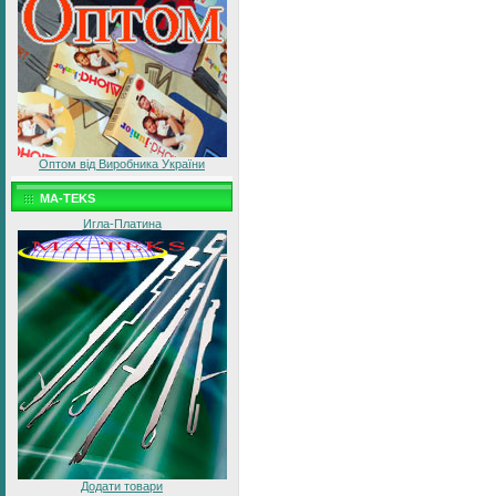
Оптом від Виробника України
MA-TEKS
Игла-Платина
Додати товари