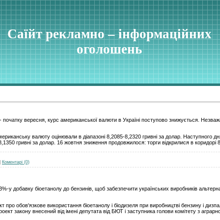
Саїйт рекламно – інформаційних
оголошень
я - початку вересня, курс американської валюти в Україні поступово знижується. Незва
ериканську валюту оцінювали в діапазоні 8,2085-8,2320 гривні за долар. Наступного дн
-8,1350 гривні за долар. 16 жовтня зниження продовжилося: торги відкрилися в коридорі 
|
Коментарі (0)
3%-у добавку біоетанолу до бензинів, щоб забезпечити українських виробників альтерн
 про обов'язкове використання біоетанолу і біодизеля при виробництві бензину і дизп
оект закону внесений від імені депутата від БЮТ і заступника голови комітету з аграрн