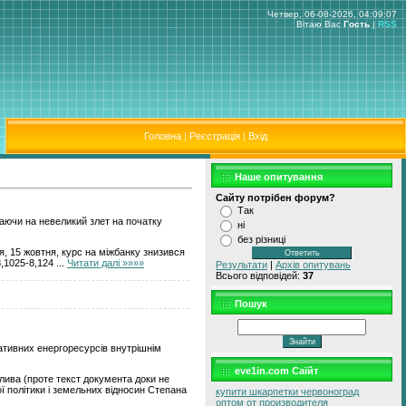
Четвер, 06-08-2026, 04:09:07
Вітаю Вас
Гость
|
RSS
Головна
|
Реєстрація
|
Вхід
Наше опитування
Сайту потрібен форум?
Так
жаючи на невеликий злет на початку
ні
без різниці
я, 15 жовтня, курс на міжбанку знизився
8,1025-8,124
...
Читати далі »»»»
Результати
|
Архів опитувань
Всього відповідей:
37
Пошук
ативних енергоресурсів внутрішнім
eve1in.com Саїйт
алива (проте текст документа доки не
ої політики і земельних відносин Степана
купити шкарпетки червоноград
оптом от производителя