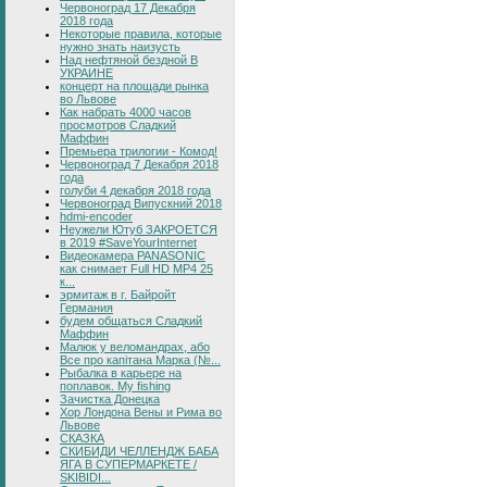
Червоноград 17 Декабря
2018 года
Некоторые правила, которые
нужно знать наизусть
Над нефтяной бездной В
УКРАИНЕ
концерт на площади рынка
во Львове
Как набрать 4000 часов
просмотров Сладкий
Маффин
Премьера трилогии - Комод!
Червоноград 7 Декабря 2018
года
голуби 4 декабря 2018 года
Червоноград Випускний 2018
hdmi-encoder
Неужели Ютуб ЗАКРОЕТСЯ
в 2019 #SaveYourInternet
Видеокамера PANASONIC
как снимает Full HD MP4 25
к...
эрмитаж в г. Байройт
Германия
будем общаться Сладкий
Маффин
Малюк у веломандрах, або
Все про капітана Марка (№...
Рыбалка в карьере на
поплавок. My fishing
Зачистка Донецка
Хор Лондона Вены и Рима во
Львове
СКАЗКА
СКИБИДИ ЧЕЛЛЕНДЖ БАБА
ЯГА В СУПЕРМАРКЕТЕ /
SKIBIDI...