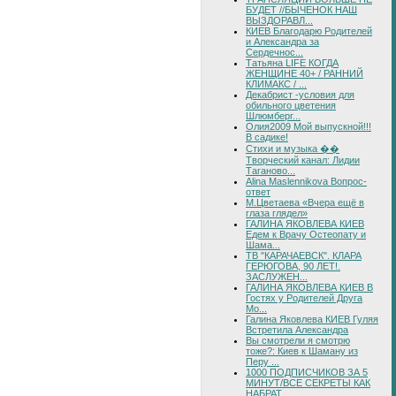
БУДЕТ //БЫЧЕНОК НАШ
ВЫЗДОРАВЛ...
КИЕВ Благодарю Родителей
и Александра за
Сердечнос...
Татьяна LIFE КОГДА
ЖЕНЩИНЕ 40+ / РАННИЙ
КЛИМАКС / ...
Декабрист -условия для
обильного цветения
Шлюмберг...
Олия2009 Мой выпускной!!!
В садике!
Стихи и музыка ��
Творческий канал: Лидии
Таганово...
Alina Maslennikova Вопрос-
ответ
М.Цветаева «Вчера ещё в
глаза глядел»
ГАЛИНА ЯКОВЛЕВА КИЕВ
Едем к Врачу Остеопату и
Шама...
ТВ "КАРАЧАЕВСК". КЛАРА
ГЕРЮГОВА, 90 ЛЕТ!.
ЗАСЛУЖЕН...
ГАЛИНА ЯКОВЛЕВА КИЕВ В
Гостях у Родителей Друга
Мо...
Галина Яковлева КИЕВ Гуляя
Встретила Александра
Вы смотрели я смотрю
тоже?: Киев к Шаману из
Перу ...
1000 ПОДПИСЧИКОВ ЗА 5
МИНУТ/ВСЕ СЕКРЕТЫ КАК
НАБРАТ...