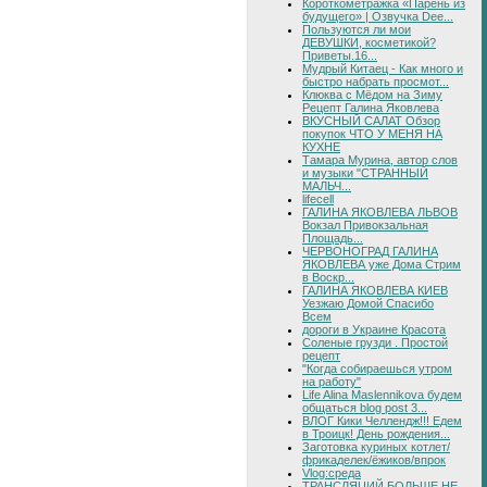
Короткометражка «Парень из
будущего» | Озвучка Dee...
Пользуются ли мои
ДЕВУШКИ, косметикой?
Приветы.16...
Мудрый Китаец - Как много и
быстро набрать просмот...
Клюква с Мёдом на Зиму
Рецепт Галина Яковлева
ВКУСНЫЙ САЛАТ Обзор
покупок ЧТО У МЕНЯ НА
КУХНЕ
Тамара Мурина, автор слов
и музыки "СТРАННЫЙ
МАЛЬЧ...
lifecell
ГАЛИНА ЯКОВЛЕВА ЛЬВОВ
Вокзал Привокзальная
Площадь...
ЧЕРВОНОГРАД ГАЛИНА
ЯКОВЛЕВА уже Дома Стрим
в Воскр...
ГАЛИНА ЯКОВЛЕВА КИЕВ
Уезжаю Домой Спасибо
Всем
дороги в Украине Красота
Соленые грузди . Простой
рецепт
"Когда собираешься утром
на работу"
Life Alina Maslennikova будем
общаться blog post 3...
ВЛОГ Кики Челлендж!!! Едем
в Троицк! День рождения...
Заготовка куриных котлет/
фрикаделек/ёжиков/впрок
Vlog:среда
ТРАНСЛЯЦИЙ БОЛЬШЕ НЕ