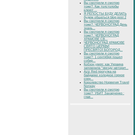
Вы смотрели я смотрю
тоже?: Как толстолобы
клюют ...
Я РЕПОСТЫ БУДУ ДЕЛАТЬ
будем общаться blog post 2
Вы смотрели я смотрю
тоже?: ЧЕРВОНОГРАД День
знань...
Вы смотрели я смотрю
тоже?: ЧЕРВОНОГРАД
ХРАМОВЕ СВ...
ЧЕРВОНОГРАД ХРАМОВЕ
СВЯТО ЦЕРКВИ
ПРЕСВЯТОЇ БОГОРОД...
Вы смотрели я смотрю
тоже?: 1 сентября пошел
собир...
Кобзон умер: как Украина
запомнила "звезду-авторит...
Aziz Red прогулка на
байдарке холодное горное
озер...
Королевство Норвегия Travel
Norway
Вы смотрели я смотрю
тоже?: УБИТ Захарченко :
глав...