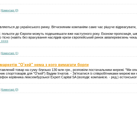
|
Коментарі (0)
вляються до українського ринку. Вітчизняним компаніям саме час рішуче відреагувати, 
: польоти до Європи можуть подешевшати вже наступного року. Економ-пропозиція, шв
но тісно (навіть без врахування наслідків кризи європейський ринок авіаперевезень че
і »»»»
|
Коментарі (1)
аркетів "О`кей" нема з кого вимагати борги
тавлений товар на суму близько 130 млн грн., розповіли постачальники мережі. "Ми опин
ик спорттоварів для "О'кей") Вадим Ігнатов. - Зв'язатися із співробітниками мережі ми 
лефон керівника люксембурзької Expert Capital SA (володіє компанією. - ред.) естонськ
|
Коментарі (0)