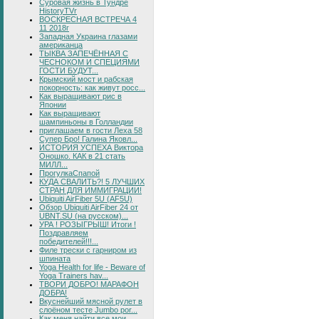
Суровая жизнь в Тундре
HistoryTVr
ВОСКРЕСНАЯ ВСТРЕЧА 4
11 2018г
Западная Украина глазами
американца
ТЫКВА ЗАПЕЧЁННАЯ С
ЧЕСНОКОМ И СПЕЦИЯМИ
ГОСТИ БУДУТ...
Крымский мост и рабская
покорность: как живут росс...
Как выращивают рис в
Японии
Как выращивают
шампиньоны в Голландии
приглашаем в гости Леха 58
Супер Бро! Галина Яковл...
ИСТОРИЯ УСПЕХА Виктора
Оношко. КАК в 21 стать
МИЛЛ...
ПрогулкаСпапой
КУДА СВАЛИТЬ?! 5 ЛУЧШИХ
СТРАН ДЛЯ ИММИГРАЦИИ!
Ubiquiti AirFiber 5U (AF5U)
Обзор Ubiquiti AirFiber 24 от
UBNT.SU (на русском)...
УРА ! РОЗЫГРЫШ! Итоги !
Поздравляем
победителей!!!...
Филе трески с гарниром из
шпината
Yoga Health for life - Beware of
Yoga Trainers hav...
ТВОРИ ДОБРО! МАРАФОН
ДОБРА!
Вкуснейший мясной рулет в
слоёном тесте Jumbo por...
Как меня найти все мои