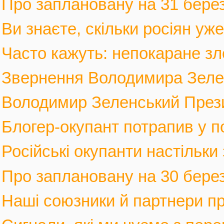
Про заплановану на 31 березн
Ви знаєте, скільки росіян уж
Часто кажуть: непокаране зло
Звернення Володимира Зеленс
Володимир Зеленський Прези
Блогер-окупант потрапив у по
Російські окупанти настільки
Про заплановану на 30 березн
Наші союзники й партнери п