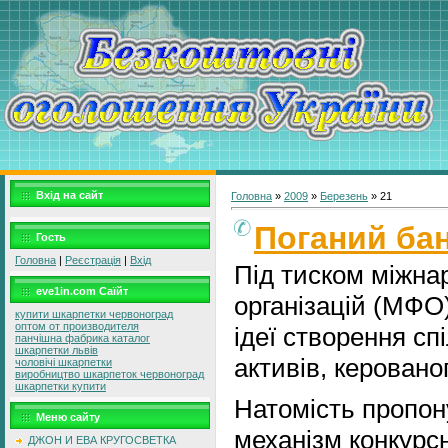
Вхід на сайт
Головна
»
2009
»
Березень
»
21
Поганий бан
Гость
Головна
|
Реєстрація
|
Вхід
Під тиском міжна
eve1in.com Саїйт
організацій (МФО
купити шкарпетки червоноград
оптом от производителя
ідеї створення сп
панчішна фабрика каталог
шкарпетки львів
активів, керован
чоловічі шкарпетки
виробництво шкарпеток червоноград
шкарпетки купити
Натомість пропон
Меню сайту
механізм конкурс
ДЖОН И ЕВА КРУГОСВЕТКА