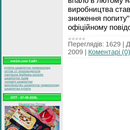
впало в лютому н
виробництва ста
зниження попиту",
офіційному пові
Переглядів:
1629
|
Д
2009
|
Коментарі (0
eve1in.com Саїйт
купити шкарпетки червоноград
оптом от производителя
панчішна фабрика каталог
шкарпетки львів
чоловічі шкарпетки
виробництво шкарпеток червоноград
шкарпетки купити
ОПТ - 07-08-2026,
Шкарпетки Оптом