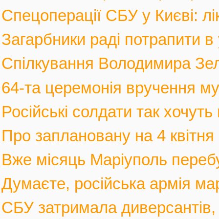
Спецоперації СБУ у Києві: лі
Загарбники раді потрапити в 
Спілкування Володимира Зел
64-та церемонія вручення му
Російські солдати так хочуть 
Про заплановану на 4 квітня 
Вже місяць Маріуполь перебув
Думаєте, російська армія мар
СБУ затримала диверсантів, а