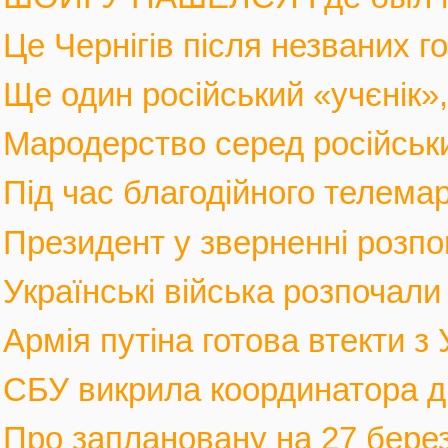
Це Чернігів після незваних го
Ще один російський «учєнік», 
Мародерство серед російських
Під час благодійного телемар
Президент у зверненні розпов
Українські війська розпочали 
Армія путіна готова втекти з У
СБУ викрила координатора див
Про заплановану на 27 березн