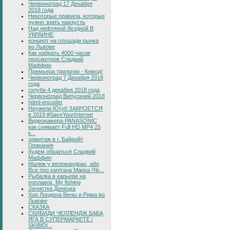
Червоноград 17 Декабря
2018 года
Некоторые правила, которые
нужно знать наизусть
Над нефтяной бездной В
УКРАИНЕ
концерт на площади рынка
во Львове
Как набрать 4000 часов
просмотров Сладкий
Маффин
Премьера трилогии - Комод!
Червоноград 7 Декабря 2018
года
голуби 4 декабря 2018 года
Червоноград Випускний 2018
hdmi-encoder
Неужели Ютуб ЗАКРОЕТСЯ
в 2019 #SaveYourInternet
Видеокамера PANASONIC
как снимает Full HD MP4 25
к...
эрмитаж в г. Байройт
Германия
будем общаться Сладкий
Маффин
Малюк у веломандрах, або
Все про капітана Марка (№...
Рыбалка в карьере на
поплавок. My fishing
Зачистка Донецка
Хор Лондона Вены и Рима во
Львове
СКАЗКА
СКИБИДИ ЧЕЛЛЕНДЖ БАБА
ЯГА В СУПЕРМАРКЕТЕ /
SKIBIDI...