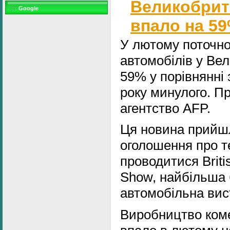
Великобрит
Google
впало на 5
У лютому поточно
автомобілів у Вел
59% у порівнянні 
року минулого. П
агентство AFP.
Ця новина прийшл
оголошення про те
проводитися Britis
Show, найбільша
автомобільна вис
Виробництво коме