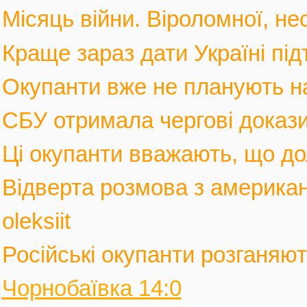
Місяць війни. Віроломної, не
Краще зараз дати Україні під
Окупанти вже не планують нас
СБУ отримала чергові докази
Ці окупанти вважають, що дол
Відверта розмова з америка
oleksiit
Російські окупанти розганяють
Чорнобаївка 14:0