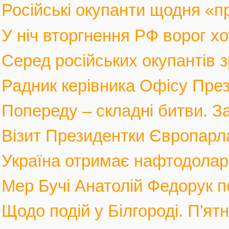
Російські окупанти щодня «п
У ніч вторгнення РФ ворог хот
Серед російських окупантів з
Радник керівника Офісу През
Попереду – складні битви. За
Візит Президентки Європарл
Україна отримає нафтодолари 
Мер Бучі Анатолій Федорук по
Щодо подій у Білгороді. П'ятн