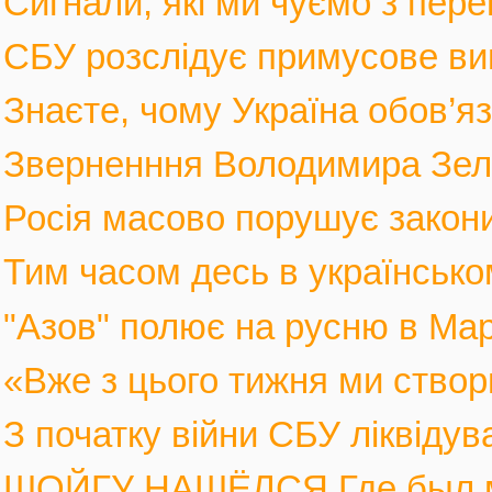
Сигнали, які ми чуємо з пере
СБУ розслідує примусове вив
Знаєте, чому Україна обов’язк
Зверненння Володимира Зеле
Росія масово порушує закони 
Тим часом десь в українськом
"Азов" полює на русню в Марі
«Вже з цього тижня ми створ
З початку війни СБУ ліквіду
ШОЙГУ НАШЁЛСЯ Где был мин