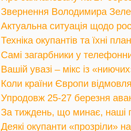
Звернення Володимира Зеленс
Актуальна ситуація щодо росі
Техніка окупантів та їхні пла
Самі загарбники у телефонни
Вашій увазі – мікс із «ниючих
Коли країни Європи відмовлят
Упродовж 25-27 березня аван
За тиждень, що минає, наші г
Деякі окупанти «прозріли» на в