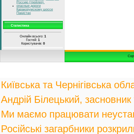
Россию (трейлер).
опасные дороги
Каракорумскому шоссе
Пакистан
Статистика
Онлайн всього:
1
Гостей:
1
Користувачів:
0
Cop
Київська та Чернігівська обла
Андрій Білецький, засновник
Ми маємо працювати неустанн
Російські загарбники розкрил