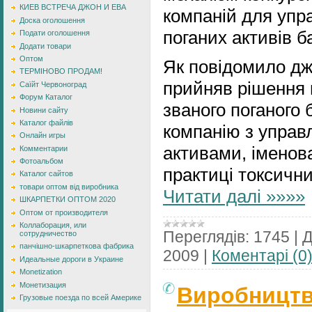
КИЕВ ВСТРЕЧА ДЖОН И ЕВА
компаній для упра
Доска оголошення
поганих активів б
Подати оголошення
Додати товари
Оптом
Як повідомило дж
ТЕРМІНОВО ПРОДАМ!
прийняв рішення 
Саїйт Червоноград
Форум Каталог
званого поганого б
Новини сайту
Каталог файлів
компанію з управ
Онлайн игры
активами, іменов
Комментарии
Фотоальбом
практиці токсичн
Каталог сайтов
товари оптом від виробника
Читати далі »»»»
ШКАРПЕТКИ ОПТОМ 2020
Оптом от производителя
Коллаборация, или
Переглядів:
1745
|
Д
сотрудничество
панчішно-шкарпеткова фабрика
2009
|
Коментарі (0
Идеальные дороги в Украине
Monetization
Монетизация
Виробництв
Грузовые поезда по всей Америке