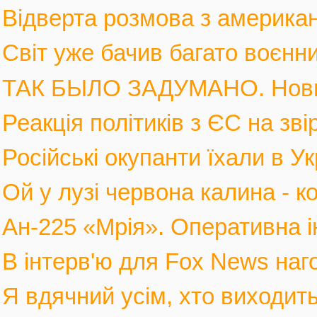
Відверта розмова з америка
Світ уже бачив багато воєнних
ТАК БЫЛО ЗАДУМАНО. Новы
Реакція політиків з ЄС на зві
Російські окупанти їхали в Ук
Ой у лузі червона калина - к
Ан-225 «Мрія». Оперативна і
В інтерв'ю для Fox News наго
Я вдячний усім, хто виходить