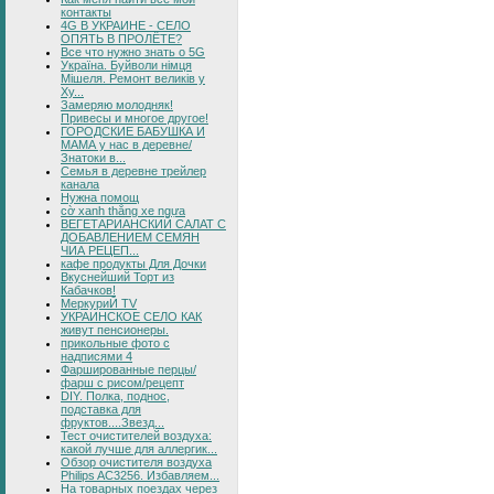
контакты
4G В УКРАИНЕ - СЕЛО
ОПЯТЬ В ПРОЛЁТЕ?
Все что нужно знать о 5G
Україна. Буйволи німця
Мішеля. Ремонт великів у
Ху...
Замеряю молодняк!
Привесы и многое другое!
ГОРОДСКИЕ БАБУШКА И
МАМА у нас в деревне/
Знатоки в...
Семья в деревне трейлер
канала
Нужна помощ
cờ xanh thắng xe ngựa
ВЕГЕТАРИАНСКИЙ САЛАТ С
ДОБАВЛЕНИЕМ СЕМЯН
ЧИА РЕЦЕП...
кафе продукты Для Дочки
Вкуснейший Торт из
Кабачков!
МеркуриЙ TV
УКРАИНСКОЕ СЕЛО КАК
живут пенсионеры.
прикольные фото с
надписями 4
Фаршированные перцы/
фарш с рисом/рецепт
DIY. Полка, поднос,
подставка для
фруктов....Звезд...
Тест очистителей воздуха:
какой лучше для аллергик...
Обзор очистителя воздуха
Philips AC3256. Избавляем...
На товарных поездах через