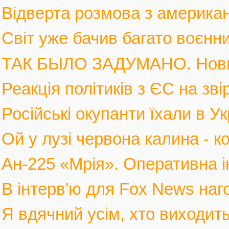
Відверта розмова з америка
Світ уже бачив багато воєнних
ТАК БЫЛО ЗАДУМАНО. Новы
Реакція політиків з ЄС на зві
Російські окупанти їхали в Ук
Ой у лузі червона калина - к
Ан-225 «Мрія». Оперативна і
В інтерв'ю для Fox News наго
Я вдячний усім, хто виходить