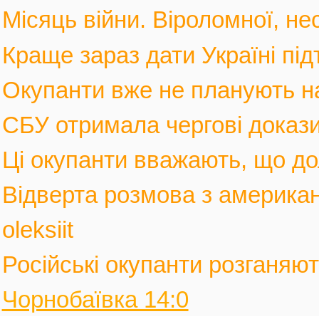
Місяць війни. Віроломної, не
Краще зараз дати Україні під
Окупанти вже не планують нас
СБУ отримала чергові докази
Ці окупанти вважають, що дол
Відверта розмова з америка
oleksiit
Російські окупанти розганяють
Чорнобаївка 14:0