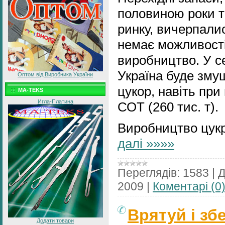
половиною роки т
ринку, вичерпалис
немає можливост
виробництво. У се
Україна буде зму
Оптом від Виробника України
цукор, навіть при
MA-TEKS
Игла-Платина
СОТ (260 тис. т).
Виробництво цукр
далі »»»»
Переглядів:
1583
|
Д
2009
|
Коментарі (0
Врятуй і зб
Додати товари