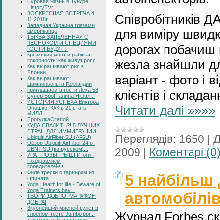
Суровая жизнь в Тундре
HistoryTVr
ВОСКРЕСНАЯ ВСТРЕЧА 4
Співробітників ДА
11 2018г
Западная Украина глазами
для виміру швидк
американца
ТЫКВА ЗАПЕЧЁННАЯ С
ЧЕСНОКОМ И СПЕЦИЯМИ
дорогах побачиш 
ГОСТИ БУДУТ...
Крымский мост и рабская
покорность: как живут росс...
жезла знайшли дл
Как выращивают рис в
Японии
варіант - фото і 
Как выращивают
шампиньоны в Голландии
приглашаем в гости Леха 58
клієнтів і складан
Супер Бро! Галина Яковл...
ИСТОРИЯ УСПЕХА Виктора
Читати далі »»»»
Оношко. КАК в 21 стать
МИЛЛ...
ПрогулкаСпапой
КУДА СВАЛИТЬ?! 5 ЛУЧШИХ
СТРАН ДЛЯ ИММИГРАЦИИ!
Переглядів:
1650
|
Д
Ubiquiti AirFiber 5U (AF5U)
Обзор Ubiquiti AirFiber 24 от
UBNT.SU (на русском)...
2009
|
Коментарі (0
УРА ! РОЗЫГРЫШ! Итоги !
Поздравляем
победителей!!!...
Филе трески с гарниром из
5 найбільш
шпината
Yoga Health for life - Beware of
Yoga Trainers hav...
автомобілі
ТВОРИ ДОБРО! МАРАФОН
ДОБРА!
Вкуснейший мясной рулет в
Журнал Forbes ск
слоёном тесте Jumbo por...
Как меня найти все мои