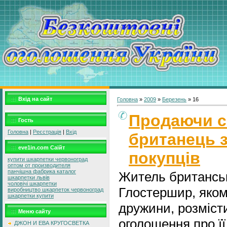
Вхід на сайт
Головна
»
2009
»
Березень
»
16
Продаючи с
Гость
Головна
|
Реєстрація
|
Вхід
британець 
eve1in.com Саїйт
покупців
купити шкарпетки червоноград
оптом от производителя
панчішна фабрика каталог
Житель британсь
шкарпетки львів
чоловічі шкарпетки
Глостершир, яком
виробництво шкарпеток червоноград
шкарпетки купити
дружини, розміст
Меню сайту
оголошення про її
ДЖОН И ЕВА КРУГОСВЕТКА