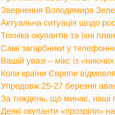
Звернення Володимира Зеленс
Актуальна ситуація щодо росі
Техніка окупантів та їхні пла
Самі загарбники у телефонни
Вашій увазі – мікс із «ниючих
Коли країни Європи відмовлят
Упродовж 25-27 березня аван
За тиждень, що минає, наші г
Деякі окупанти «прозріли» на в