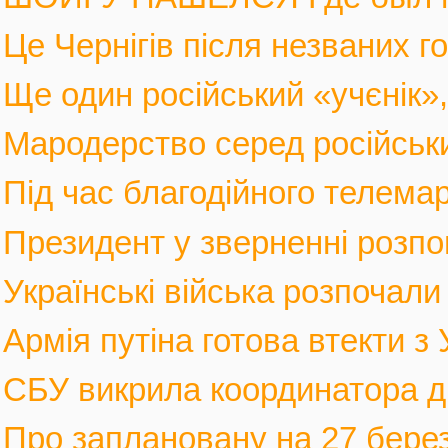
Це Чернігів після незваних го
Ще один російський «учєнік», 
Мародерство серед російських
Під час благодійного телемар
Президент у зверненні розпов
Українські війська розпочали 
Армія путіна готова втекти з У
СБУ викрила координатора див
Про заплановану на 27 березн