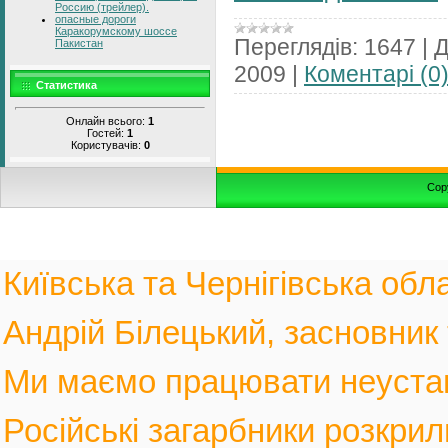
Россию (трейлер).
опасные дороги
Каракорумскому шоссе
Переглядів:
1647
|
Д
Пакистан
2009
|
Коментарі (0
Статистика
Онлайн всього:
1
Гостей:
1
Користувачів:
0
Cop
Київська та Чернігівська обла
Андрій Білецький, засновник
Ми маємо працювати неустанн
Російські загарбники розкрил