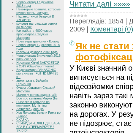
Читати далі »»»»
Червоноград 17 Декабря
2018 года
Некоторые правила, которые
нужно знать наизусть
Над нефтяной бездной В
Переглядів:
1854
|
Д
УКРАИНЕ
концерт на площади рынка
во Львове
2009
|
Коментарі (0
Как набрать 4000 часов
просмотров Сладкий
Маффин
Премьера трилогии - Комод!
Як не стати
Червоноград 7 Декабря 2018
года
голуби 4 декабря 2018 года
фотофіксаці
Червоноград Випускний 2018
hdmi-encoder
Неужели Ютуб ЗАКРОЕТСЯ
У Києві значний 
в 2019 #SaveYourInternet
Видеокамера PANASONIC
как снимает Full HD MP4 25
виписується на пі
к...
эрмитаж в г. Байройт
відеозйомки співр
Германия
будем общаться Сладкий
Маффин
навіть зараз такі
Малюк у веломандрах, або
Все про капітана Марка (№...
Рыбалка в карьере на
законно виконуют
поплавок. My fishing
Зачистка Донецка
на дорогах. У резу
Хор Лондона Вены и Рима во
Львове
СКАЗКА
не підозрює, ста
СКИБИДИ ЧЕЛЛЕНДЖ БАБА
ЯГА В СУПЕРМАРКЕТЕ /
автоінспекторів.
SKIBIDI...