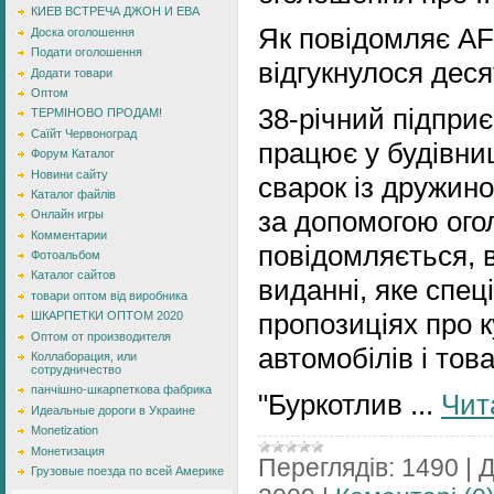
КИЕВ ВСТРЕЧА ДЖОН И ЕВА
Як повідомляє AF
Доска оголошення
Подати оголошення
відгукнулося деся
Додати товари
Оптом
38-річний підпри
ТЕРМІНОВО ПРОДАМ!
Саїйт Червоноград
працює у будівни
Форум Каталог
Новини сайту
сварок із дружино
Каталог файлів
за допомогою ого
Онлайн игры
Комментарии
повідомляється, в
Фотоальбом
Каталог сайтов
виданні, яке спец
товари оптом від виробника
пропозиціях про 
ШКАРПЕТКИ ОПТОМ 2020
Оптом от производителя
автомобілів і тов
Коллаборация, или
сотрудничество
панчішно-шкарпеткова фабрика
"Буркотлив
...
Чит
Идеальные дороги в Украине
Monetization
Монетизация
Переглядів:
1490
|
Д
Грузовые поезда по всей Америке