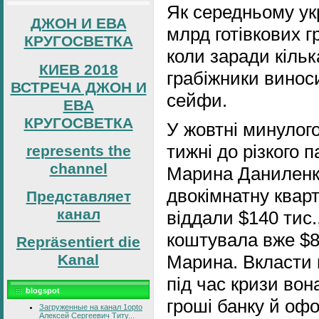
Як середньому ук
ДЖОН И ЕВА
млрд готівкових г
КРУГОСВЕТКА
коли заради кільк
КИЕВ 2018
грабіжники виноси
ВСТРЕЧА ДЖОН И
сейфи.
ЕВА
КРУГОСВЕТКА
У жовтні минулого
тижні до різкого п
represents the
channel
Марина Даниленк
двокімнатну кварт
Представляет
канал
віддали $140 тис.
коштувала вже $80
Repräsentiert die
Марина. Вкласти 
Kanal
під час кризи вон
blogspot
гроші банку й оф
Загруженные на канал 1opto
Алексей Сергеевич Титу...