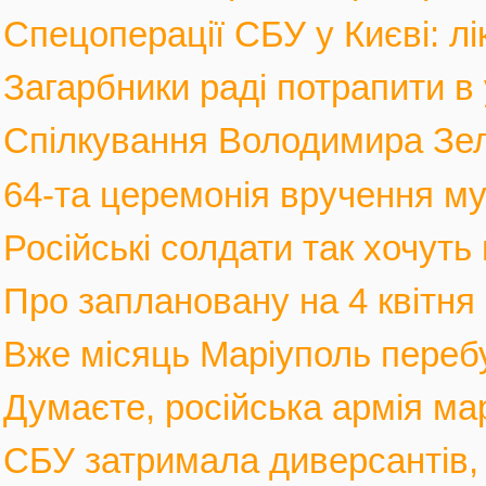
Спецоперації СБУ у Києві: лі
Загарбники раді потрапити в 
Спілкування Володимира Зел
64-та церемонія вручення му
Російські солдати так хочуть 
Про заплановану на 4 квітня 
Вже місяць Маріуполь перебув
Думаєте, російська армія мар
СБУ затримала диверсантів, а