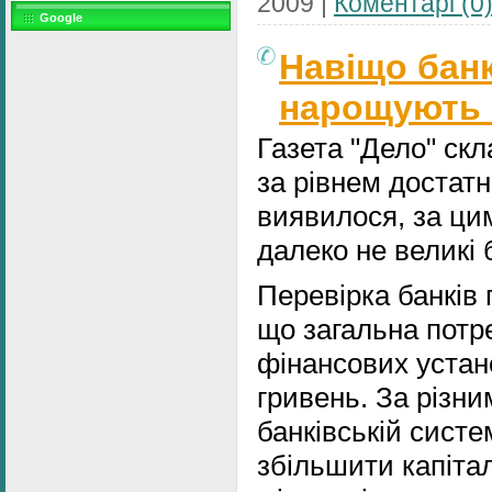
2009
|
Коментарі (0
Google
Навіщо банк
нарощують 
Газета "Дело" ск
за рівнем достатн
виявилося, за ци
далеко не великі 
Перевірка банків 
що загальна потре
фінансових устано
гривень. За різни
банківській систе
збільшити капітал