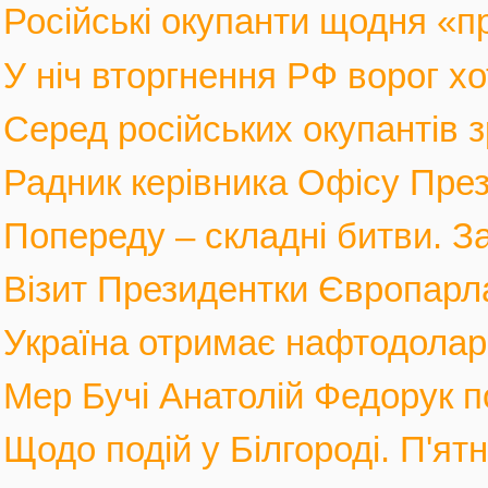
Російські окупанти щодня «п
У ніч вторгнення РФ ворог хот
Серед російських окупантів з
Радник керівника Офісу През
Попереду – складні битви. За
Візит Президентки Європарл
Україна отримає нафтодолари 
Мер Бучі Анатолій Федорук по
Щодо подій у Білгороді. П'ятн