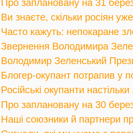
Про заплановану на 31 березн
Ви знаєте, скільки росіян уж
Часто кажуть: непокаране зло
Звернення Володимира Зеленс
Володимир Зеленський Прези
Блогер-окупант потрапив у по
Російські окупанти настільки
Про заплановану на 30 березн
Наші союзники й партнери п