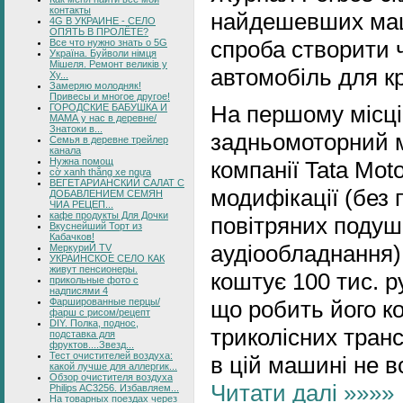
контакты
найдешевших маши
4G В УКРАИНЕ - СЕЛО
ОПЯТЬ В ПРОЛЁТЕ?
спроба створити 
Все что нужно знать о 5G
Україна. Буйволи німця
Мішеля. Ремонт великів у
автомобіль для к
Ху...
Замеряю молодняк!
Привесы и многое другое!
На першому місці 
ГОРОДСКИЕ БАБУШКА И
МАМА у нас в деревне/
Знатоки в...
задньомоторний м
Семья в деревне трейлер
канала
Нужна помощ
компанії Tata Mot
cờ xanh thắng xe ngựa
ВЕГЕТАРИАНСКИЙ САЛАТ С
модифікації (без
ДОБАВЛЕНИЕМ СЕМЯН
ЧИА РЕЦЕП...
кафе продукты Для Дочки
повітряних подуш
Вкуснейший Торт из
Кабачков!
аудіообладнання)
МеркуриЙ TV
УКРАИНСКОЕ СЕЛО КАК
живут пенсионеры.
коштує 100 тис. р
прикольные фото с
надписями 4
Фаршированные перцы/
що робить його ко
фарш с рисом/рецепт
DIY. Полка, поднос,
триколісних тран
подставка для
фруктов....Звезд...
Тест очистителей воздуха:
в цій машині не в
какой лучше для аллергик...
Обзор очистителя воздуха
Читати далі »»»»
Philips AC3256. Избавляем...
На товарных поездах через