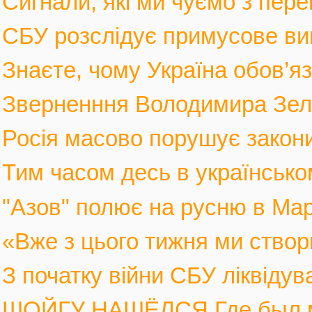
Сигнали, які ми чуємо з пере
СБУ розслідує примусове вив
Знаєте, чому Україна обов’язк
Зверненння Володимира Зеле
Росія масово порушує закони 
Тим часом десь в українськом
"Азов" полює на русню в Марі
«Вже з цього тижня ми створ
З початку війни СБУ ліквіду
ШОЙГУ НАШЁЛСЯ Где был мин