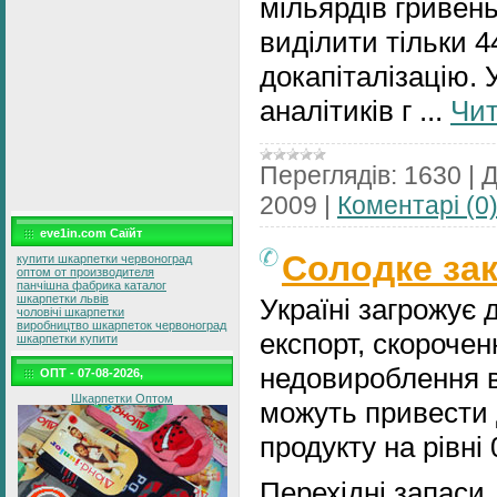
мільярдів гривен
виділити тільки 4
докапіталізацію. 
аналітиків г
...
Чит
Переглядів:
1630
|
Д
2009
|
Коментарі (0
eve1in.com Саїйт
Солодке за
купити шкарпетки червоноград
оптом от производителя
панчішна фабрика каталог
шкарпетки львів
Україні загрожує 
чоловічі шкарпетки
виробництво шкарпеток червоноград
експорт, скорочен
шкарпетки купити
недовироблення в
ОПТ - 07-08-2026,
Шкарпетки Оптом
можуть привести 
продукту на рівні 
Перехідні запаси,