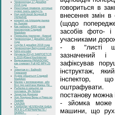
Червоноград 17 Декабря
2018 года
говориться в за
Некоторые правила, которые
нужно знать наизусть
внесення змін в 
Над нефтяной бездной В
УКРАИНЕ
концерт на площади рынка
(щодо попередж
во Львове
Как набрать 4000 часов
засобів фото- і
просмотров Сладкий
Маффин
Премьера трилогии - Комод!
учасниками дорож
Червоноград 7 Декабря 2018
года
голуби 4 декабря 2018 года
- в "листі щ
Червоноград Випускний 2018
hdmi-encoder
зазначений і
Неужели Ютуб ЗАКРОЕТСЯ
в 2019 #SaveYourInternet
Видеокамера PANASONIC
зафіксував пору
как снимает Full HD MP4 25
к...
інструктаж, яки
эрмитаж в г. Байройт
Германия
будем общаться Сладкий
інспектор, щ
Маффин
Малюк у веломандрах, або
оштрафувати.
Все про капітана Марка (№...
Рыбалка в карьере на
поплавок. My fishing
постанову можна 
Зачистка Донецка
Хор Лондона Вены и Рима во
Львове
- зйомка може 
СКАЗКА
СКИБИДИ ЧЕЛЛЕНДЖ БАБА
машини, що рух
ЯГА В СУПЕРМАРКЕТЕ /
SKIBIDI...