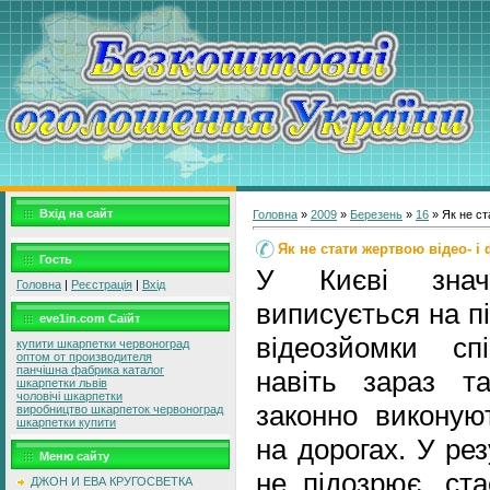
Вхід на сайт
Головна
»
2009
»
Березень
»
16
» Як не ст
Як не стати жертвою відео- і 
Гость
У Києві знач
Головна
|
Реєстрація
|
Вхід
виписується на п
eve1in.com Саїйт
відеозйомки сп
купити шкарпетки червоноград
оптом от производителя
панчішна фабрика каталог
навіть зараз т
шкарпетки львів
чоловічі шкарпетки
законно виконую
виробництво шкарпеток червоноград
шкарпетки купити
на дорогах. У рез
Меню сайту
не підозрює, ст
ДЖОН И ЕВА КРУГОСВЕТКА