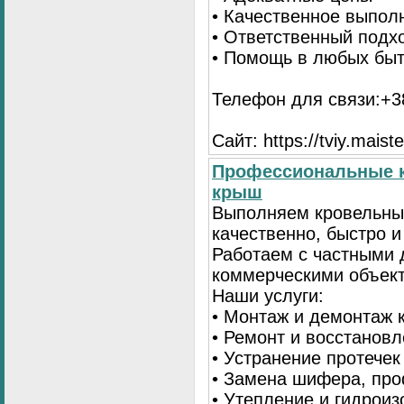
• Качественное выпол
• Ответственный подх
• Помощь в любых бы
Телефон для связи:+38
Сайт: https://tviy.maiste
Профессиональные к
крыш
Выполняем кровельны
качественно, быстро 
Работаем с частными 
коммерческими объек
Наши услуги:
• Монтаж и демонтаж 
• Ремонт и восстанов
• Устранение протечек
• Замена шифера, пр
• Утепление и гидрои