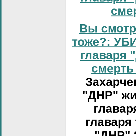
смер
Вы смотр
тоже?: УБИ
главаря 
смерть 
Захарчен
"ДНР" жи
главар
главаря
"ДНР" 