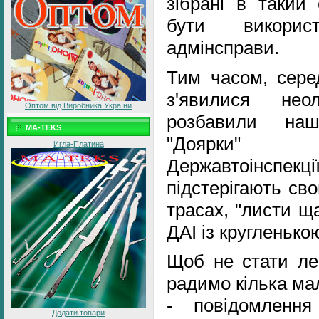
зібрані в такий 
бути викорис
адмінсправи.
Тим часом, серед
з'явилися нео
Оптом від Виробника України
розбавили наш
MA-TEKS
"Доярки" -
Игла-Платина
Державтоінсп
підстерігають св
трасах, "листи щ
ДАІ із кругленьк
Щоб не стати ле
радимо кілька ма
- повідомленн
Додати товари