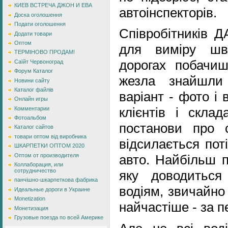
КИЕВ ВСТРЕЧА ДЖОН И ЕВА
автоінспекторів.
Доска оголошення
Подати оголошення
Співробітників Д
Додати товари
Оптом
для виміру шв
ТЕРМІНОВО ПРОДАМ!
дорогах побачиш
Саїйт Червоноград
Форум Каталог
жезла знайшли
Новини сайту
Каталог файлів
варіант - фото і
Онлайн игры
клієнтів і склад
Комментарии
Фотоальбом
постанови про 
Каталог сайтов
товари оптом від виробника
відсилається пот
ШКАРПЕТКИ ОПТОМ 2020
Оптом от производителя
авто. Найбільш 
Коллаборация, или
сотрудничество
яку доводиться
панчішно-шкарпеткова фабрика
водіям, звичайно
Идеальные дороги в Украине
Monetization
найчастіше - за 
Монетизация
Грузовые поезда по всей Америке