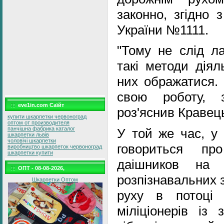
законно, згідно 
України №1111.
"Тому не слід ла
такі методи діял
них ображатися.
свою роботу, 
eve1in.com Саїйт
роз'яснив Кравец
купити шкарпетки червоноград
оптом от производителя
панчішна фабрика каталог
У той же час, у 
шкарпетки львів
чоловічі шкарпетки
говориться пр
виробництво шкарпеток червоноград
шкарпетки купити
даішников на 
ОПТ - 08-08-2026,
розпізнавальних з
Шкарпетки Оптом
руху в потоці 
міліціонерів із 