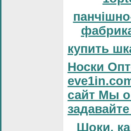
панчішно
фабрика
купить шк
Носки Опт
eve1in.co
сайт Мы о
задавайте
Шоки, ка