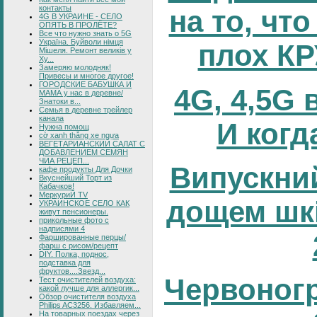
контакты
на то, что
4G В УКРАИНЕ - СЕЛО
ОПЯТЬ В ПРОЛЁТЕ?
Все что нужно знать о 5G
Україна. Буйволи німця
плох К
Мішеля. Ремонт великів у
Ху...
Замеряю молодняк!
Привесы и многое другое!
ГОРОДСКИЕ БАБУШКА И
4G, 4,5G 
МАМА у нас в деревне/
Знатоки в...
Семья в деревне трейлер
канала
И когд
Нужна помощ
cờ xanh thắng xe ngựa
ВЕГЕТАРИАНСКИЙ САЛАТ С
ДОБАВЛЕНИЕМ СЕМЯН
ЧИА РЕЦЕП...
Випускний
кафе продукты Для Дочки
Вкуснейший Торт из
Кабачков!
МеркуриЙ TV
дощем шк
УКРАИНСКОЕ СЕЛО КАК
живут пенсионеры.
прикольные фото с
надписями 4
Фаршированные перцы/
фарш с рисом/рецепт
DIY. Полка, поднос,
подставка для
фруктов....Звезд...
Червоног
Тест очистителей воздуха:
какой лучше для аллергик...
Обзор очистителя воздуха
Philips AC3256. Избавляем...
На товарных поездах через