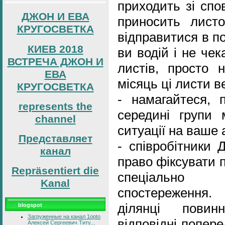
приходить зі спо
ДЖОН И ЕВА
приносить лист
КРУГОСВЕТКА
відправитися в п
КИЕВ 2018
ви водій і не чек
ВСТРЕЧА ДЖОН И
листів, просто н
ЕВА
місяць ці листи в
КРУГОСВЕТКА
- намагайтеся, 
represents the
середині групи 
channel
ситуації на ваше 
Представляет
- співробітники 
канал
право фіксувати 
Repräsentiert die
спеціально 
Kanal
спостереження.
ділянці повин
blogspot
Загруженные на канал 1opto
відповідні попер
Алексей Сергеевич Титу...