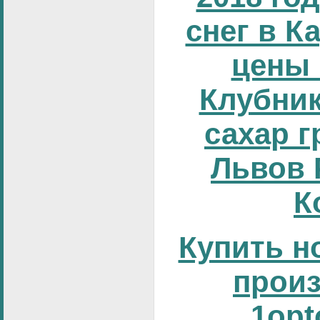
снег в К
цены 
Клубник
сахар г
Львов 
К
Купить н
прои
1opt