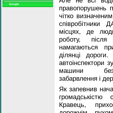
Але не всі воді
Google
правопорушень п
чітко визначеним
співробітники 
місцях, де лю
роботу, після
намагаються пр
ділянці дороги.
автоінспектори з
машини без 
забарвлення і дер
Як запевнив начал
громадськістю 
Кравець, прих
дорожнім рухо