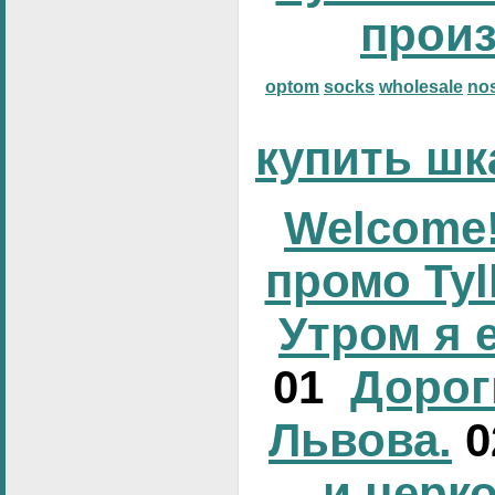
прои
optom
socks
wholesale
no
купить шк
Welcome!
промо Tyl
Утром я 
01
Дорог
Львова.
и церк