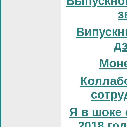
Выпускно
з
Випускни
д
Мон
Коллаб
сотру
Я в шоке 
2018 год