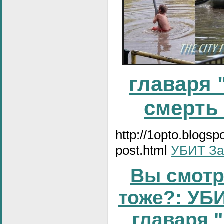
главаря 
смерть
http://1opto.blogs
post.html
УБИТ За
Вы смотр
тоже?: УБИ
главаря 