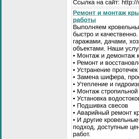
Ссылка на сайт: http:
Ремонт и монтаж кр
работы
Выполняем кровельны
быстро и качественно
гаражами, дачами, хо
объектами. Наши услу
• Монтаж и демонтаж 
• Ремонт и восстанов
• Устранение протечек
• Замена шифера, пр
• Утепление и гидрои
• Монтаж стропильной
• Установка водостоко
• Подшивка свесов
• Аварийный ремонт 
• И другие кровельны
подход, доступные це
работ.