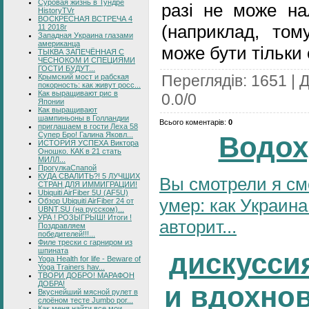
Суровая жизнь в Тундре
разі не може на
HistoryTVr
ВОСКРЕСНАЯ ВСТРЕЧА 4
(наприклад, том
11 2018г
Западная Украина глазами
американца
може бути тільки
ТЫКВА ЗАПЕЧЁННАЯ С
ЧЕСНОКОМ И СПЕЦИЯМИ
ГОСТИ БУДУТ...
Переглядів
:
1651
|
Д
Крымский мост и рабская
покорность: как живут росс...
Как выращивают рис в
0.0
/
0
Японии
Как выращивают
шампиньоны в Голландии
Всього коментарів
:
0
приглашаем в гости Леха 58
Супер Бро! Галина Яковл...
Водох
ИСТОРИЯ УСПЕХА Виктора
Оношко. КАК в 21 стать
МИЛЛ...
ПрогулкаСпапой
КУДА СВАЛИТЬ?! 5 ЛУЧШИХ
Вы смотрели я см
СТРАН ДЛЯ ИММИГРАЦИИ!
Ubiquiti AirFiber 5U (AF5U)
умер: как Украина
Обзор Ubiquiti AirFiber 24 от
UBNT.SU (на русском)...
УРА ! РОЗЫГРЫШ! Итоги !
авторит...
Поздравляем
победителей!!!...
Филе трески с гарниром из
шпината
дискусси
Yoga Health for life - Beware of
Yoga Trainers hav...
ТВОРИ ДОБРО! МАРАФОН
ДОБРА!
и вдохно
Вкуснейший мясной рулет в
слоёном тесте Jumbo por...
Как меня найти все мои