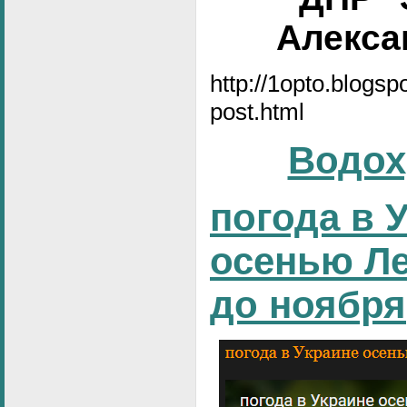
Алексан
http://1opto.blogs
post.html
Водох
погода в 
осенью Ле
до ноября