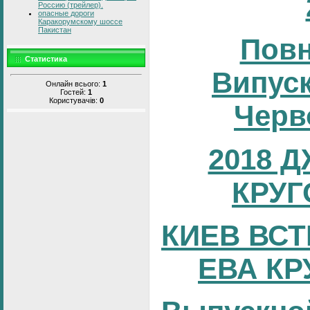
Россию (трейлер).
опасные дороги
Каракорумскому шоссе
Пакистан
Повн
Статистика
Випуск
Онлайн всього:
1
Гостей:
1
Користувачів:
0
Черв
2018 
КРУГ
КИЕВ ВСТ
ЕВА КР