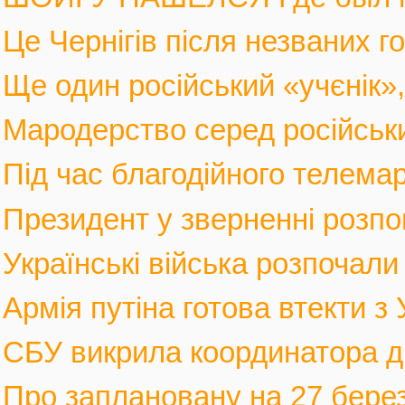
Це Чернігів після незваних го
Ще один російський «учєнік», 
Мародерство серед російських
Під час благодійного телемар
Президент у зверненні розпов
Українські війська розпочали 
Армія путіна готова втекти з У
СБУ викрила координатора див
Про заплановану на 27 березн