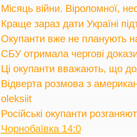
Місяць війни. Віроломної, не
Краще зараз дати Україні під
Окупанти вже не планують нас
СБУ отримала чергові докази
Ці окупанти вважають, що дол
Відверта розмова з америка
oleksiit
Російські окупанти розганяють
Чорнобаївка 14:0