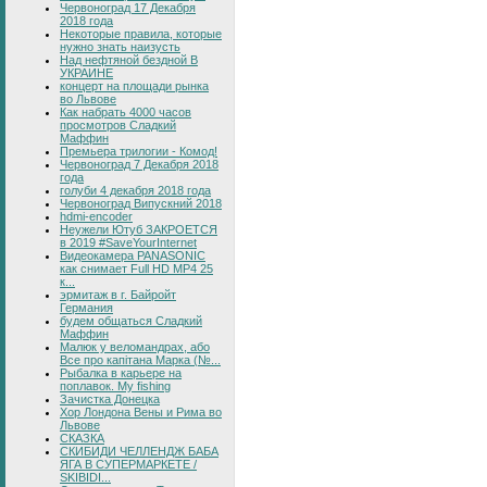
Червоноград 17 Декабря
2018 года
Некоторые правила, которые
нужно знать наизусть
Над нефтяной бездной В
УКРАИНЕ
концерт на площади рынка
во Львове
Как набрать 4000 часов
просмотров Сладкий
Маффин
Премьера трилогии - Комод!
Червоноград 7 Декабря 2018
года
голуби 4 декабря 2018 года
Червоноград Випускний 2018
hdmi-encoder
Неужели Ютуб ЗАКРОЕТСЯ
в 2019 #SaveYourInternet
Видеокамера PANASONIC
как снимает Full HD MP4 25
к...
эрмитаж в г. Байройт
Германия
будем общаться Сладкий
Маффин
Малюк у веломандрах, або
Все про капітана Марка (№...
Рыбалка в карьере на
поплавок. My fishing
Зачистка Донецка
Хор Лондона Вены и Рима во
Львове
СКАЗКА
СКИБИДИ ЧЕЛЛЕНДЖ БАБА
ЯГА В СУПЕРМАРКЕТЕ /
SKIBIDI...