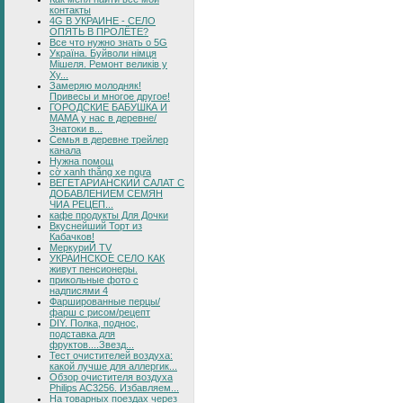
контакты
4G В УКРАИНЕ - СЕЛО
ОПЯТЬ В ПРОЛЁТЕ?
Все что нужно знать о 5G
Україна. Буйволи німця
Мішеля. Ремонт великів у
Ху...
Замеряю молодняк!
Привесы и многое другое!
ГОРОДСКИЕ БАБУШКА И
МАМА у нас в деревне/
Знатоки в...
Семья в деревне трейлер
канала
Нужна помощ
cờ xanh thắng xe ngựa
ВЕГЕТАРИАНСКИЙ САЛАТ С
ДОБАВЛЕНИЕМ СЕМЯН
ЧИА РЕЦЕП...
кафе продукты Для Дочки
Вкуснейший Торт из
Кабачков!
МеркуриЙ TV
УКРАИНСКОЕ СЕЛО КАК
живут пенсионеры.
прикольные фото с
надписями 4
Фаршированные перцы/
фарш с рисом/рецепт
DIY. Полка, поднос,
подставка для
фруктов....Звезд...
Тест очистителей воздуха:
какой лучше для аллергик...
Обзор очистителя воздуха
Philips AC3256. Избавляем...
На товарных поездах через