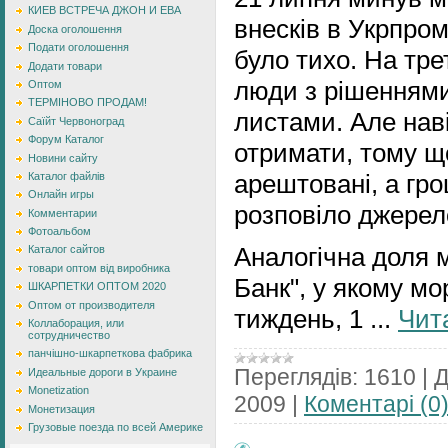
КИЕВ ВСТРЕЧА ДЖОН И ЕВА
внесків в Укрпром
Доска оголошення
Подати оголошення
було тихо. На тре
Додати товари
люди з рішеннями
Оптом
ТЕРМІНОВО ПРОДАМ!
листами. Але нав
Саїйт Червоноград
Форум Каталог
отримати, тому щ
Новини сайту
арештовані, а гро
Каталог файлів
Онлайн игры
розповіло джерело
Комментарии
Фотоальбом
Аналогічна доля 
Каталог сайтов
товари оптом від виробника
Банк", у якому мо
ШКАРПЕТКИ ОПТОМ 2020
Оптом от производителя
тиждень, 1
...
Чит
Коллаборация, или
сотрудничество
панчішно-шкарпеткова фабрика
Переглядів:
1610
|
Д
Идеальные дороги в Украине
Monetization
2009
|
Коментарі (0
Монетизация
Грузовые поезда по всей Америке