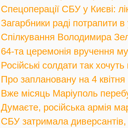
Спецоперації СБУ у Києві: лі
Загарбники раді потрапити в 
Спілкування Володимира Зел
64-та церемонія вручення му
Російські солдати так хочуть 
Про заплановану на 4 квітня 
Вже місяць Маріуполь перебув
Думаєте, російська армія мар
СБУ затримала диверсантів, а