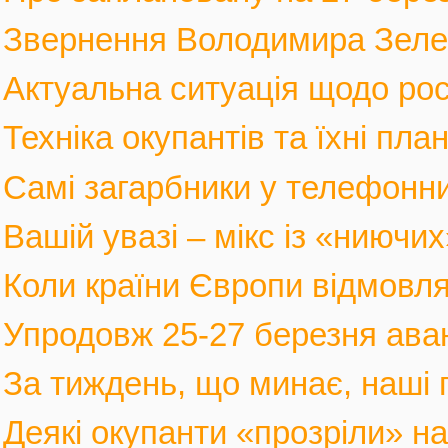
Звернення Володимира Зеленс
Актуальна ситуація щодо росі
Техніка окупантів та їхні пла
Самі загарбники у телефонни
Вашій увазі – мікс із «ниючих
Коли країни Європи відмовлят
Упродовж 25-27 березня аван
За тиждень, що минає, наші г
Деякі окупанти «прозріли» на в