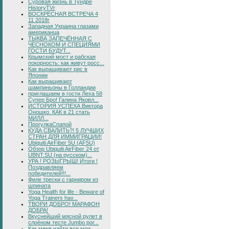
Суровая жизнь в Тундре
HistoryTVr
ВОСКРЕСНАЯ ВСТРЕЧА 4
11 2018г
Западная Украина глазами
американца
ТЫКВА ЗАПЕЧЁННАЯ С
ЧЕСНОКОМ И СПЕЦИЯМИ
ГОСТИ БУДУТ...
Крымский мост и рабская
покорность: как живут росс...
Как выращивают рис в
Японии
Как выращивают
шампиньоны в Голландии
приглашаем в гости Леха 58
Супер Бро! Галина Яковл...
ИСТОРИЯ УСПЕХА Виктора
Оношко. КАК в 21 стать
МИЛЛ...
ПрогулкаСпапой
КУДА СВАЛИТЬ?! 5 ЛУЧШИХ
СТРАН ДЛЯ ИММИГРАЦИИ!
Ubiquiti AirFiber 5U (AF5U)
Обзор Ubiquiti AirFiber 24 от
UBNT.SU (на русском)...
УРА ! РОЗЫГРЫШ! Итоги !
Поздравляем
победителей!!!...
Филе трески с гарниром из
шпината
Yoga Health for life - Beware of
Yoga Trainers hav...
ТВОРИ ДОБРО! МАРАФОН
ДОБРА!
Вкуснейший мясной рулет в
слоёном тесте Jumbo por...
Как меня найти все мои