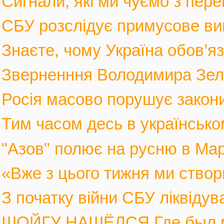
Сигнали, які ми чуємо з пере
СБУ розслідує примусове вив
Знаєте, чому Україна обов’язк
Зверненння Володимира Зеле
Росія масово порушує закони 
Тим часом десь в українськом
"Азов" полює на русню в Марі
«Вже з цього тижня ми створ
З початку війни СБУ ліквіду
ШОЙГУ НАШЁЛСЯ Где был мин