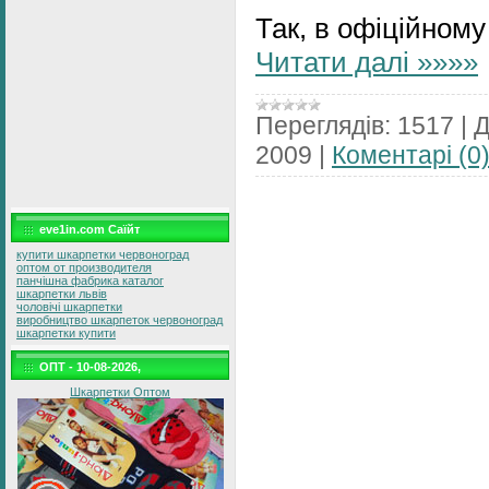
Так, в офіційному
Читати далі »»»»
Переглядів:
1517
|
Д
2009
|
Коментарі (0
eve1in.com Саїйт
купити шкарпетки червоноград
оптом от производителя
панчішна фабрика каталог
шкарпетки львів
чоловічі шкарпетки
виробництво шкарпеток червоноград
шкарпетки купити
ОПТ - 10-08-2026,
Шкарпетки Оптом