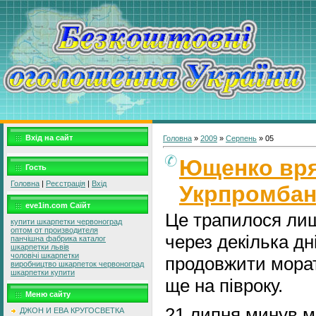
Вхід на сайт
Головна
»
2009
»
Серпень
»
05
Ющенко вр
Гость
Головна
|
Реєстрація
|
Вхід
Укрпромбан
eve1in.com Саїйт
Це трапилося лиш
купити шкарпетки червоноград
оптом от производителя
через декілька д
панчішна фабрика каталог
шкарпетки львів
чоловічі шкарпетки
продовжити морат
виробництво шкарпеток червоноград
шкарпетки купити
ще на півроку.
Меню сайту
21 липня минув м
ДЖОН И ЕВА КРУГОСВЕТКА