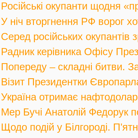
Російські окупанти щодня «п
У ніч вторгнення РФ ворог хот
Серед російських окупантів з
Радник керівника Офісу През
Попереду – складні битви. За
Візит Президентки Європарл
Україна отримає нафтодолари 
Мер Бучі Анатолій Федорук по
Щодо подій у Білгороді. П'ятн