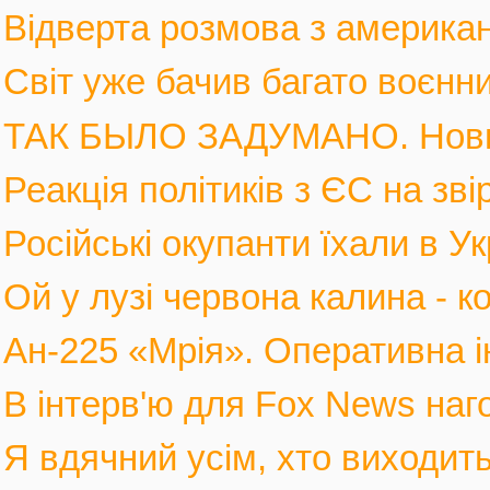
Відверта розмова з америка
Світ уже бачив багато воєнних
ТАК БЫЛО ЗАДУМАНО. Новы
Реакція політиків з ЄС на зві
Російські окупанти їхали в Ук
Ой у лузі червона калина - к
Ан-225 «Мрія». Оперативна і
В інтерв'ю для Fox News наго
Я вдячний усім, хто виходить