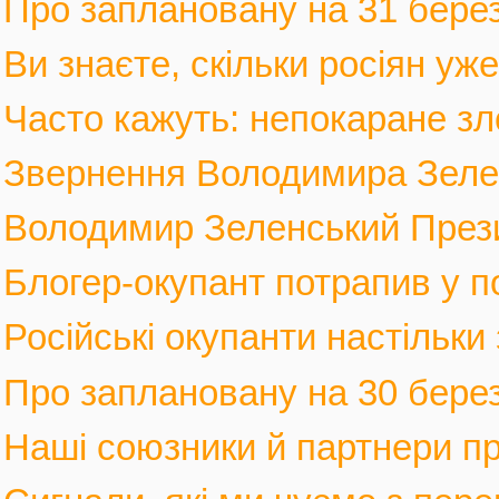
Про заплановану на 31 березн
Ви знаєте, скільки росіян уж
Часто кажуть: непокаране зло
Звернення Володимира Зеленс
Володимир Зеленський Прези
Блогер-окупант потрапив у по
Російські окупанти настільки
Про заплановану на 30 березн
Наші союзники й партнери п