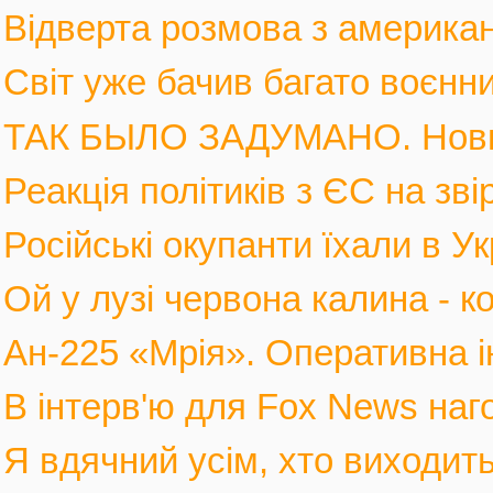
Відверта розмова з америка
Світ уже бачив багато воєнних
ТАК БЫЛО ЗАДУМАНО. Новы
Реакція політиків з ЄС на зві
Російські окупанти їхали в Ук
Ой у лузі червона калина - к
Ан-225 «Мрія». Оперативна і
В інтерв'ю для Fox News наго
Я вдячний усім, хто виходить