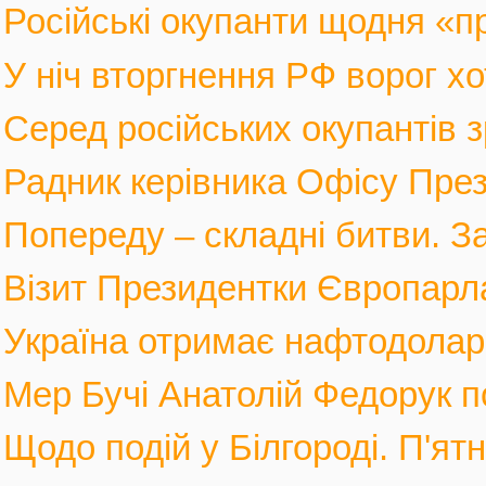
Російські окупанти щодня «п
У ніч вторгнення РФ ворог хот
Серед російських окупантів з
Радник керівника Офісу През
Попереду – складні битви. За
Візит Президентки Європарл
Україна отримає нафтодолари 
Мер Бучі Анатолій Федорук по
Щодо подій у Білгороді. П'ятн