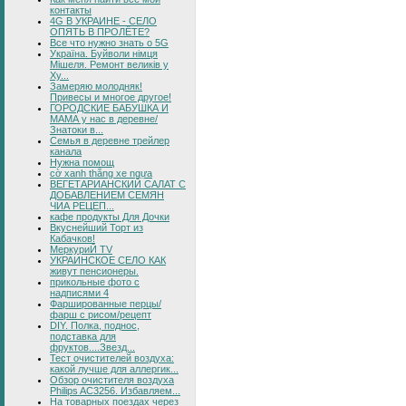
контакты
4G В УКРАИНЕ - СЕЛО
ОПЯТЬ В ПРОЛЁТЕ?
Все что нужно знать о 5G
Україна. Буйволи німця
Мішеля. Ремонт великів у
Ху...
Замеряю молодняк!
Привесы и многое другое!
ГОРОДСКИЕ БАБУШКА И
МАМА у нас в деревне/
Знатоки в...
Семья в деревне трейлер
канала
Нужна помощ
cờ xanh thắng xe ngựa
ВЕГЕТАРИАНСКИЙ САЛАТ С
ДОБАВЛЕНИЕМ СЕМЯН
ЧИА РЕЦЕП...
кафе продукты Для Дочки
Вкуснейший Торт из
Кабачков!
МеркуриЙ TV
УКРАИНСКОЕ СЕЛО КАК
живут пенсионеры.
прикольные фото с
надписями 4
Фаршированные перцы/
фарш с рисом/рецепт
DIY. Полка, поднос,
подставка для
фруктов....Звезд...
Тест очистителей воздуха:
какой лучше для аллергик...
Обзор очистителя воздуха
Philips AC3256. Избавляем...
На товарных поездах через