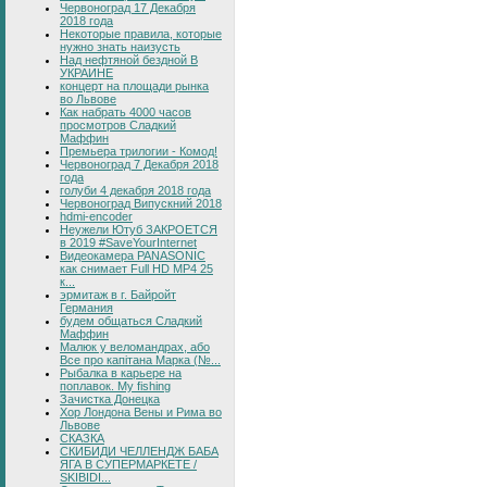
Червоноград 17 Декабря
2018 года
Некоторые правила, которые
нужно знать наизусть
Над нефтяной бездной В
УКРАИНЕ
концерт на площади рынка
во Львове
Как набрать 4000 часов
просмотров Сладкий
Маффин
Премьера трилогии - Комод!
Червоноград 7 Декабря 2018
года
голуби 4 декабря 2018 года
Червоноград Випускний 2018
hdmi-encoder
Неужели Ютуб ЗАКРОЕТСЯ
в 2019 #SaveYourInternet
Видеокамера PANASONIC
как снимает Full HD MP4 25
к...
эрмитаж в г. Байройт
Германия
будем общаться Сладкий
Маффин
Малюк у веломандрах, або
Все про капітана Марка (№...
Рыбалка в карьере на
поплавок. My fishing
Зачистка Донецка
Хор Лондона Вены и Рима во
Львове
СКАЗКА
СКИБИДИ ЧЕЛЛЕНДЖ БАБА
ЯГА В СУПЕРМАРКЕТЕ /
SKIBIDI...