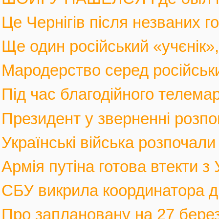
Це Чернігів після незваних го
Ще один російський «учєнік», 
Мародерство серед російських
Під час благодійного телемар
Президент у зверненні розпов
Українські війська розпочали 
Армія путіна готова втекти з У
СБУ викрила координатора див
Про заплановану на 27 березн