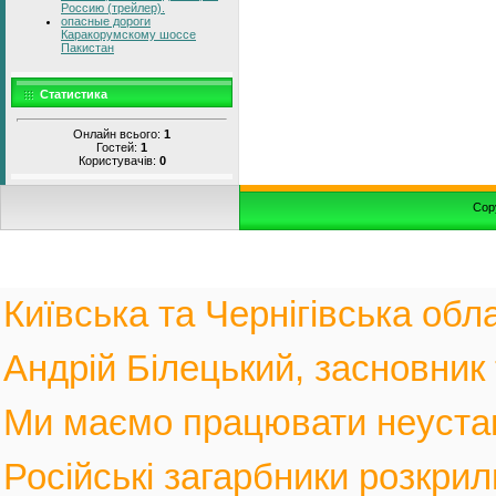
Россию (трейлер).
опасные дороги
Каракорумскому шоссе
Пакистан
Статистика
Онлайн всього:
1
Гостей:
1
Користувачів:
0
Cop
Київська та Чернігівська обла
Андрій Білецький, засновник
Ми маємо працювати неустанн
Російські загарбники розкрил