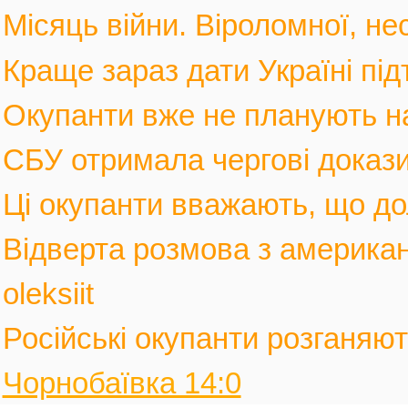
Місяць війни. Віроломної, не
Краще зараз дати Україні під
Окупанти вже не планують нас
СБУ отримала чергові докази
Ці окупанти вважають, що дол
Відверта розмова з америка
oleksiit
Російські окупанти розганяють
Чорнобаївка 14:0