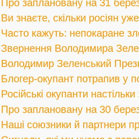
Про заплановану на 31 березн
Ви знаєте, скільки росіян уж
Часто кажуть: непокаране зло
Звернення Володимира Зеленс
Володимир Зеленський Прези
Блогер-окупант потрапив у по
Російські окупанти настільки
Про заплановану на 30 березн
Наші союзники й партнери п