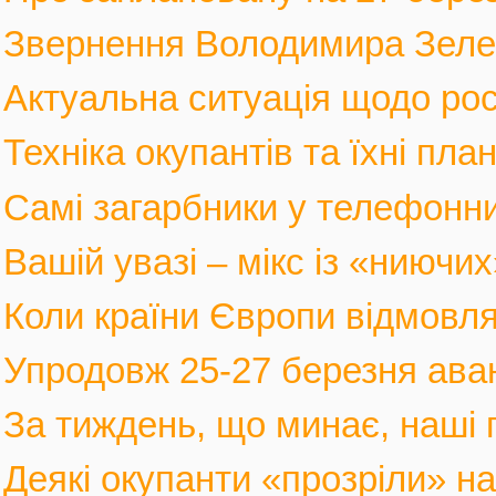
Звернення Володимира Зеленс
Актуальна ситуація щодо росі
Техніка окупантів та їхні пла
Самі загарбники у телефонни
Вашій увазі – мікс із «ниючих
Коли країни Європи відмовлят
Упродовж 25-27 березня аван
За тиждень, що минає, наші г
Деякі окупанти «прозріли» на в