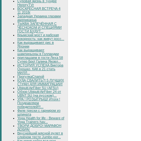
Суровая жизнь в Тундре
HistoryTVr
ВОСКРЕСНАЯ ВСТРЕЧА 4
11 2018г
Западная Украина глазами
американца
ТЫКВА ЗАПЕЧЁННАЯ С
ЧЕСНОКОМ И СПЕЦИЯМИ
ГОСТИ БУДУТ...
Крымский мост и рабская
покорность: как живут росс...
Как выращивают рис в
Японии
Как выращивают
шампиньоны в Голландии
приглашаем в гости Леха 58
Супер Бро! Галина Яковл...
ИСТОРИЯ УСПЕХА Виктора
Оношко. КАК в 21 стать
МИЛЛ...
ПрогулкаСпапой
КУДА СВАЛИТЬ?! 5 ЛУЧШИХ
СТРАН ДЛЯ ИММИГРАЦИИ!
Ubiquiti AirFiber 5U (AF5U)
Обзор Ubiquiti AirFiber 24 от
UBNT.SU (на русском)...
УРА ! РОЗЫГРЫШ! Итоги !
Поздравляем
победителей!!!...
Филе трески с гарниром из
шпината
Yoga Health for life - Beware of
Yoga Trainers hav...
ТВОРИ ДОБРО! МАРАФОН
ДОБРА!
Вкуснейший мясной рулет в
слоёном тесте Jumbo por...
Как меня найти все мои