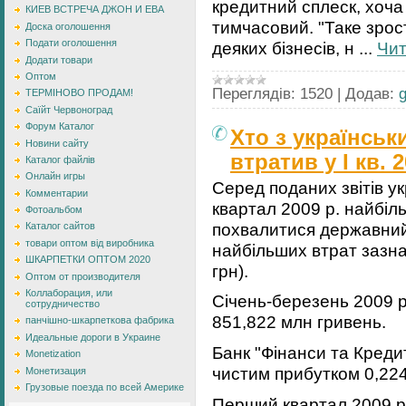
кредитний сплеск, хоча 
КИЕВ ВСТРЕЧА ДЖОН И ЕВА
тимчасовий. "Таке зрос
Доска оголошення
Подати оголошення
деяких бізнесів, н
...
Чит
Додати товари
Оптом
Переглядів:
1520
|
Додав:
ТЕРМІНОВО ПРОДАМ!
Саїйт Червоноград
Форум Каталог
Хто з українськ
Новини сайту
втратив у І кв. 
Каталог файлів
Онлайн игры
Серед поданих звітів у
Комментарии
квартал 2009 р. найбі
Фотоальбом
похвалитися державний
Каталог сайтов
товари оптом від виробника
найбільших втрат зазна
ШКАРПЕТКИ ОПТОМ 2020
грн).
Оптом от производителя
Коллаборация, или
Січень-березень 2009 р
сотрудничество
851,822 млн гривень.
панчішно-шкарпеткова фабрика
Идеальные дороги в Украине
Банк "Фінанси та Кредит
Monetization
чистим прибутком 0,224
Монетизация
Грузовые поезда по всей Америке
Перший квартал 2009 р.