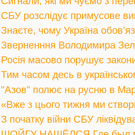
Сигнали, які ми чуємо з пере
СБУ розслідує примусове вив
Знаєте, чому Україна обов’язк
Зверненння Володимира Зеле
Росія масово порушує закони 
Тим часом десь в українськом
"Азов" полює на русню в Марі
«Вже з цього тижня ми створ
З початку війни СБУ ліквіду
ШОЙГУ НАШЁЛСЯ Где был мин