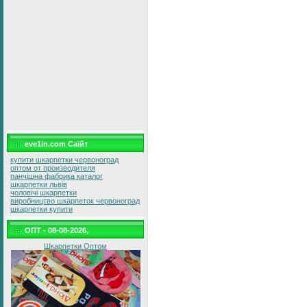
eve1in.com Саїйт
купити шкарпетки червоноград
оптом от производителя
панчішна фабрика каталог
шкарпетки львів
чоловічі шкарпетки
виробництво шкарпеток червоноград
шкарпетки купити
ОПТ - 08-08-2026,
Шкарпетки Оптом