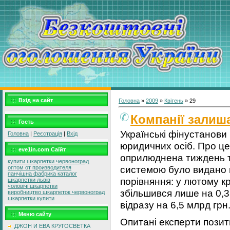
Вхід на сайт
Головна
»
2009
»
Квітень
»
29
Компанії залиш
Гость
Українські фінустанови
Головна
|
Реєстрація
|
Вхід
юридичних осіб. Про це
eve1in.com Саїйт
оприлюднена тиждень т
купити шкарпетки червоноград
системою було видано 
оптом от производителя
панчішна фабрика каталог
порівняння: у лютому 
шкарпетки львів
чоловічі шкарпетки
збільшився лише на 0,33
виробництво шкарпеток червоноград
шкарпетки купити
відразу на 6,5 млрд грн
Меню сайту
Опитані експерти позит
ДЖОН И ЕВА КРУГОСВЕТКА