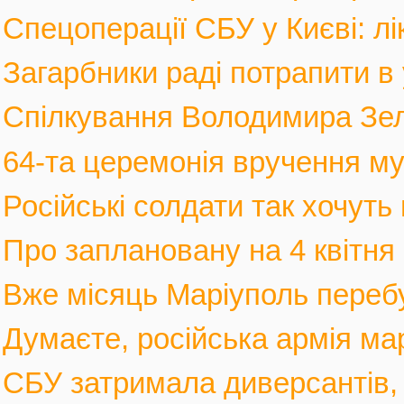
Спецоперації СБУ у Києві: лі
Загарбники раді потрапити в 
Спілкування Володимира Зел
64-та церемонія вручення му
Російські солдати так хочуть 
Про заплановану на 4 квітня 
Вже місяць Маріуполь перебув
Думаєте, російська армія мар
СБУ затримала диверсантів, а