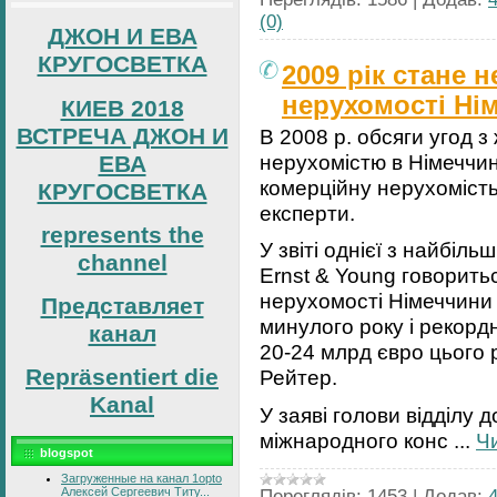
(0)
ДЖОН И ЕВА
КРУГОСВЕТКА
2009 рік стане
нерухомості Ні
КИЕВ 2018
ВСТРЕЧА ДЖОН И
В 2008 р. обсяги угод 
нерухомістю в Німеччин
ЕВА
комерційну нерухомість
КРУГОСВЕТКА
експерти.
represents the
У звіті однієї з найбіл
channel
Ernst & Young говорить
нерухомості Німеччини 
Представляет
минулого року і рекорд
канал
20-24 млрд євро цього 
Repräsentiert die
Рейтер.
Kanal
У заяві голови відділу 
міжнародного конс
...
Ч
blogspot
Загруженные на канал 1opto
Алексей Сергеевич Титу...
Переглядів:
1453
|
Додав: