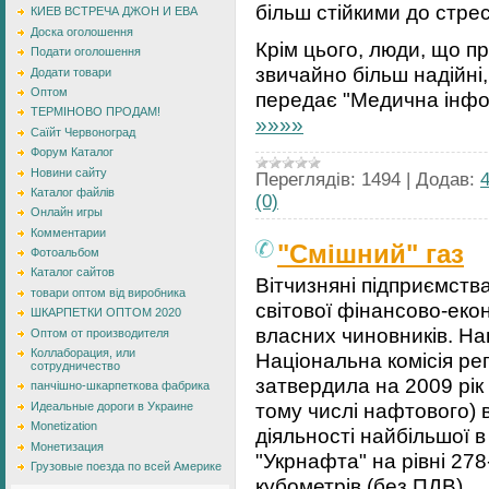
більш стійкими до стрес
КИЕВ ВСТРЕЧА ДЖОН И ЕВА
Доска оголошення
Крім цього, люди, що пр
Подати оголошення
звичайно більш надійні,
Додати товари
Оптом
передає "Медична інф
ТЕРМІНОВО ПРОДАМ!
»»»»
Саїйт Червоноград
Форум Каталог
Новини сайту
Переглядів:
1494
|
Додав:
Каталог файлів
(0)
Онлайн игры
Комментарии
"Смішний" газ
Фотоальбом
Каталог сайтов
Вітчизняні підприємств
товари оптом від виробника
світової фінансово-екон
ШКАРПЕТКИ ОПТОМ 2020
власних чиновників. На
Оптом от производителя
Коллаборация, или
Національна комісія р
сотрудничество
затвердила на 2009 рік
панчішно-шкарпеткова фабрика
тому числі нафтового) 
Идеальные дороги в Украине
Monetization
діяльності найбільшої в
Монетизация
"Укрнафта" на рівні 278
Грузовые поезда по всей Америке
кубометрів (без ПДВ).