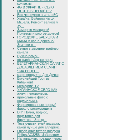
контакты
4G В УКРАИНЕ - СЕЛО
ОПЯТЬ В ПРОЛЁТЕ?
Все что нужно знать о 5G
Україна. Буйволи німця
Мішеля. Ремонт великів у
Ху...
Замеряю молодняк!
Привесы и многое другое!
ГОРОДСКИЕ БАБУШКА И
МАМА у нас в деревне/
Знатоки в...
Семья в деревне трейлер
канала
Нужна помощ
cờ xanh thắng xe ngựa
ВЕГЕТАРИАНСКИЙ САЛАТ С
ДОБАВЛЕНИЕМ СЕМЯН
ЧИА РЕЦЕП...
кафе продукты Для Дочки
Вкуснейший Торт из
Кабачков!
МеркуриЙ TV
УКРАИНСКОЕ СЕЛО КАК
живут пенсионеры.
прикольные фото с
надписями 4
Фаршированные перцы/
фарш с рисом/рецепт
DIY. Полка, поднос,
подставка для
фруктов....Звезд...
Тест очистителей воздуха:
какой лучше для аллергик...
Обзор очистителя воздуха
Philips AC3256. Избавляем...
На товарных поездах через