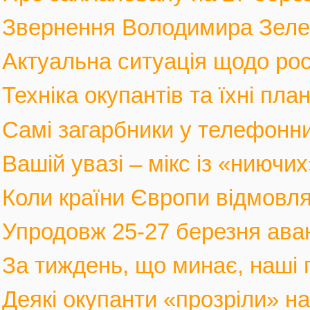
Звернення Володимира Зеленс
Актуальна ситуація щодо росі
Техніка окупантів та їхні пла
Самі загарбники у телефонни
Вашій увазі – мікс із «ниючих
Коли країни Європи відмовлят
Упродовж 25-27 березня аван
За тиждень, що минає, наші г
Деякі окупанти «прозріли» на в