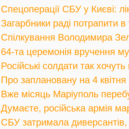
Спецоперації СБУ у Києві: лі
Загарбники раді потрапити в 
Спілкування Володимира Зел
64-та церемонія вручення му
Російські солдати так хочуть 
Про заплановану на 4 квітня 
Вже місяць Маріуполь перебув
Думаєте, російська армія мар
СБУ затримала диверсантів, а