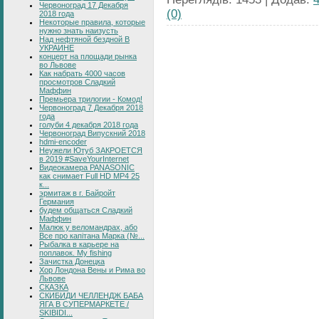
Червоноград 17 Декабря
(0)
2018 года
Некоторые правила, которые
нужно знать наизусть
Над нефтяной бездной В
УКРАИНЕ
концерт на площади рынка
во Львове
Как набрать 4000 часов
просмотров Сладкий
Маффин
Премьера трилогии - Комод!
Червоноград 7 Декабря 2018
года
голуби 4 декабря 2018 года
Червоноград Випускний 2018
hdmi-encoder
Неужели Ютуб ЗАКРОЕТСЯ
в 2019 #SaveYourInternet
Видеокамера PANASONIC
как снимает Full HD MP4 25
к...
эрмитаж в г. Байройт
Германия
будем общаться Сладкий
Маффин
Малюк у веломандрах, або
Все про капітана Марка (№...
Рыбалка в карьере на
поплавок. My fishing
Зачистка Донецка
Хор Лондона Вены и Рима во
Львове
СКАЗКА
СКИБИДИ ЧЕЛЛЕНДЖ БАБА
ЯГА В СУПЕРМАРКЕТЕ /
SKIBIDI...