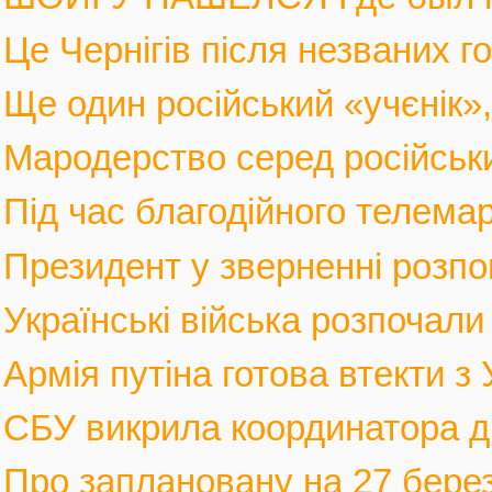
Це Чернігів після незваних го
Ще один російський «учєнік», 
Мародерство серед російських
Під час благодійного телемар
Президент у зверненні розпов
Українські війська розпочали 
Армія путіна готова втекти з У
СБУ викрила координатора див
Про заплановану на 27 березн