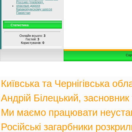
Россию (трейлер).
опасные дороги
Каракорумскому шоссе
Пакистан
Статистика
Онлайн всього:
3
Гостей:
3
Користувачів:
0
Cop
Київська та Чернігівська обла
Андрій Білецький, засновник
Ми маємо працювати неустанн
Російські загарбники розкрил