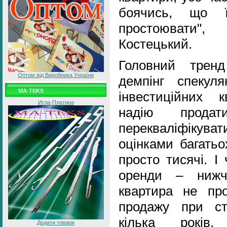
боячись, що ї
простоювати"
Костецький.
Головний трен
Оптом від Виробника України
демпінг спекуля
MA-TEKS
інвестиційних 
Игла-Платина
надію продат
перекваліфікувати
оцінками багатьо
просто тисячі. І
оренди – нижч
квартира не пр
продажу при ста
кілька років.
Додати товари