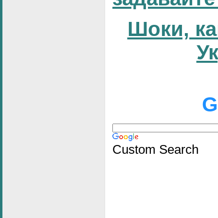
Шоки, ка
У
G
Custom Search