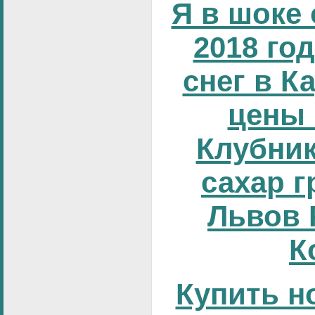
Я в шоке 
2018 год
снег в К
цены 
Клубник
сахар г
Львов 
К
Купить н