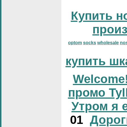
Купить н
прои
optom
socks
wholesale
no
купить шк
Welcome!
промо Tyl
Утром я 
01
Дорог