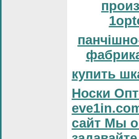
прои
1opt
панчішно
фабрика
купить шк
Носки Опт
eve1in.co
сайт Мы о
задавайте