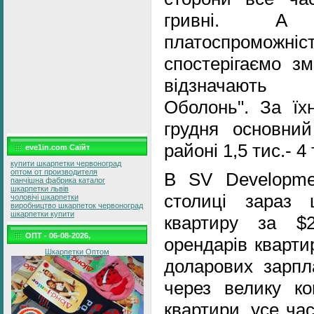
гривні. А 
платоспроможн
спостерігаємо зм
відзначають 
Оболонь". За їх
грудня основни
районі 1,5 тис.- 4
eve1in.com Саїйт
купити шкарпетки червоноград
оптом от производителя
В SV Developme
панчішна фабрика каталог
шкарпетки львів
столиці зараз 
чоловічі шкарпетки
виробництво шкарпеток червоноград
шкарпетки купити
квартиру за $
ОПТ - 06-08-2026,
орендарів кварти
Шкарпетки Оптом
доларових зарпл
через велику ко
квартири, усе ча