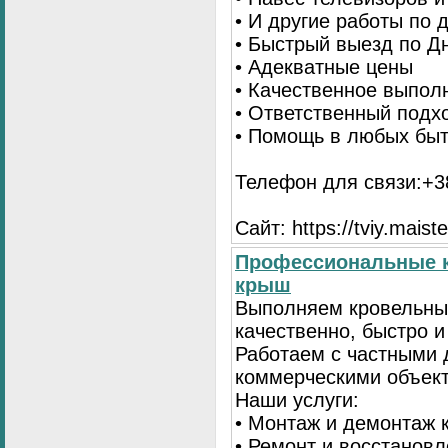
• И другие работы по
• Быстрый выезд по Д
• Адекватные цены
• Качественное выпол
• Ответственный подх
• Помощь в любых бы
Телефон для связи:+38
Сайт: https://tviy.maiste
Профессиональные к
крыш
Выполняем кровельны
качественно, быстро 
Работаем с частными 
коммерческими объек
Наши услуги:
• Монтаж и демонтаж 
• Ремонт и восстанов