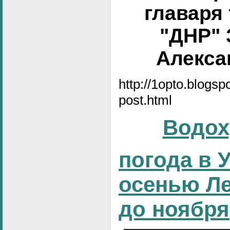
главаря
"ДНР" 
Алексан
http://1opto.blogs
post.html
Водох
погода в 
осенью Ле
до ноября