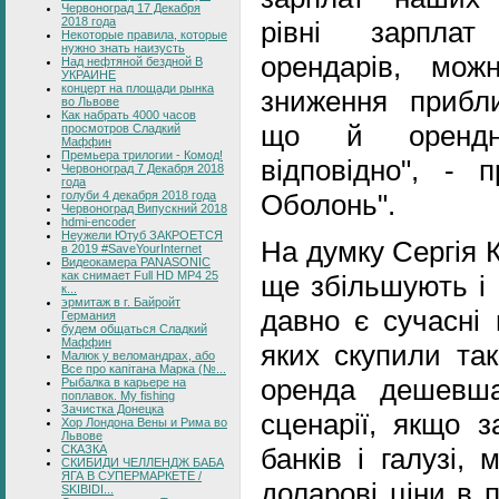
Червоноград 17 Декабря
2018 года
рівні зарплат
Некоторые правила, которые
нужно знать наизусть
орендарів, мож
Над нефтяной бездной В
УКРАИНЕ
концерт на площади рынка
зниження прибли
во Львове
Как набрать 4000 часов
що й орендні
просмотров Сладкий
Маффин
Премьера трилогии - Комод!
відповідно", - 
Червоноград 7 Декабря 2018
года
голуби 4 декабря 2018 года
Оболонь".
Червоноград Випускний 2018
hdmi-encoder
Неужели Ютуб ЗАКРОЕТСЯ
На думку Сергія 
в 2019 #SaveYourInternet
Видеокамера PANASONIC
как снимает Full HD MP4 25
ще збільшують і 
к...
эрмитаж в г. Байройт
давно є сучасні 
Германия
будем общаться Сладкий
Маффин
яких скупили так
Малюк у веломандрах, або
Все про капітана Марка (№...
оренда дешевш
Рыбалка в карьере на
поплавок. My fishing
Зачистка Донецка
сценарії, якщо 
Хор Лондона Вены и Рима во
Львове
СКАЗКА
банків і галузі,
СКИБИДИ ЧЕЛЛЕНДЖ БАБА
ЯГА В СУПЕРМАРКЕТЕ /
доларові ціни в 
SKIBIDI...