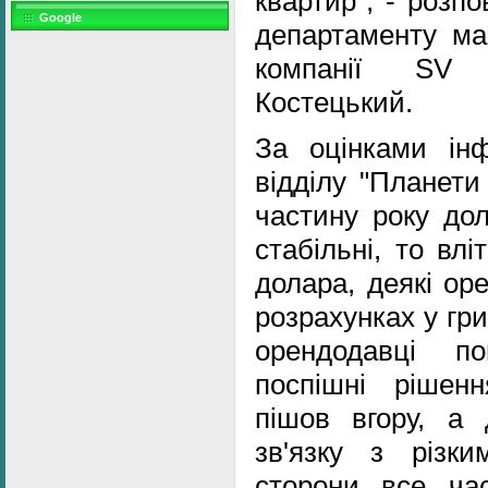
квартир", - розпо
Google
департаменту мар
компанії SV 
Костецький.
За оцінками інф
відділу "Планети
частину року дол
стабільні, то влі
долара, деякі ор
розрахунках у гри
орендодавці п
поспішні рішен
пішов вгору, а 
зв'язку з різк
сторони все ча