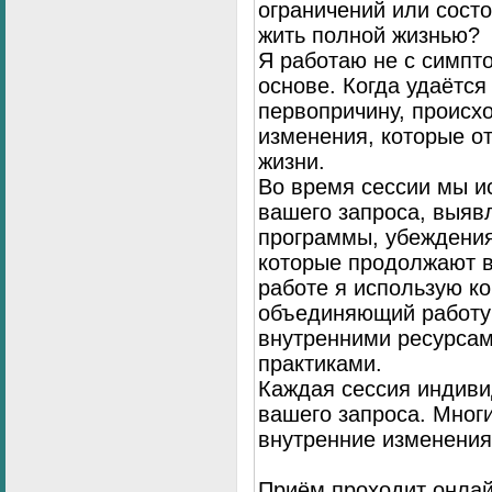
ограничений или сост
жить полной жизнью?
Я работаю не с симпто
основе. Когда удаётся
первопричину, происх
изменения, которые о
жизни.
Во время сессии мы и
вашего запроса, выя
программы, убеждения
которые продолжают в
работе я использую к
объединяющий работу 
внутренними ресурсам
практиками.
Каждая сессия индиви
вашего запроса. Мног
внутренние изменения
Приём проходит онлай