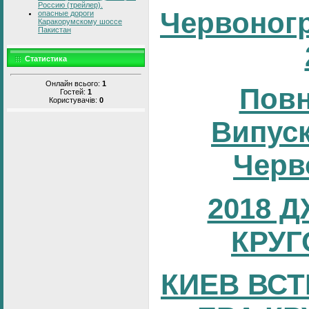
Россию (трейлер).
Червоног
опасные дороги
Каракорумскому шоссе
Пакистан
Статистика
Онлайн всього:
1
Повн
Гостей:
1
Користувачів:
0
Випуск
Черв
2018 
КРУГ
КИЕВ ВСТ