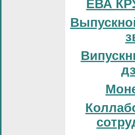
ЕВА КР
Выпускно
з
Випускни
д
Мон
Коллаб
сотру