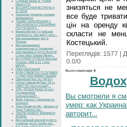
Суровая жизнь в Тундре
HistoryTVr
знизяться не м
ВОСКРЕСНАЯ ВСТРЕЧА 4
11 2018г
все буде тривати
Западная Украина глазами
американца
ТЫКВА ЗАПЕЧЁННАЯ С
цін на оренду к
ЧЕСНОКОМ И СПЕЦИЯМИ
ГОСТИ БУДУТ...
скласти не мен
Крымский мост и рабская
покорность: как живут росс...
Как выращивают рис в
Костецький.
Японии
Как выращивают
шампиньоны в Голландии
Переглядів
:
1577
|
Д
приглашаем в гости Леха 58
Супер Бро! Галина Яковл...
ИСТОРИЯ УСПЕХА Виктора
0.0
/
0
Оношко. КАК в 21 стать
МИЛЛ...
ПрогулкаСпапой
Всього коментарів
:
0
КУДА СВАЛИТЬ?! 5 ЛУЧШИХ
СТРАН ДЛЯ ИММИГРАЦИИ!
Водох
Ubiquiti AirFiber 5U (AF5U)
Обзор Ubiquiti AirFiber 24 от
UBNT.SU (на русском)...
УРА ! РОЗЫГРЫШ! Итоги !
Поздравляем
Вы смотрели я см
победителей!!!...
Филе трески с гарниром из
умер: как Украина
шпината
Yoga Health for life - Beware of
Yoga Trainers hav...
авторит...
ТВОРИ ДОБРО! МАРАФОН
ДОБРА!
Вкуснейший мясной рулет в
слоёном тесте Jumbo por...
Как меня найти все мои