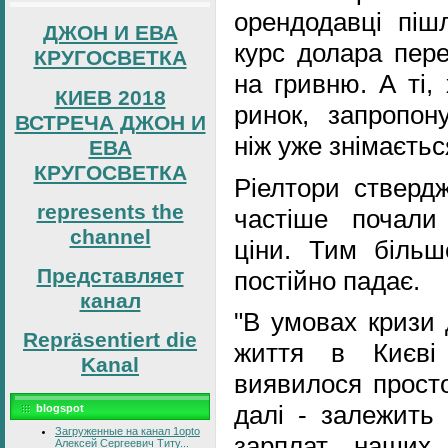
орендодавці піш
ДЖОН И ЕВА
курс долара пере
КРУГОСВЕТКА
на гривню. А ті,
КИЕВ 2018
ринок, запропо
ВСТРЕЧА ДЖОН И
ніж уже знімаєтьс
ЕВА
КРУГОСВЕТКА
Ріелтори стверд
represents the
частіше почали
channel
ціни. Тим біль
Представляет
постійно падає.
канал
"В умовах кризи 
Repräsentiert die
життя в Києві
Kanal
виявилося просто
далі - залежить 
blogspot
Загруженные на канал 1opto
зарплат наших 
Алексей Сергеевич Титу...