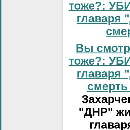
тоже?: УБИ
главаря 
смер
Вы смотр
тоже?: УБИ
главаря 
смерть 
Захарчен
"ДНР" жи
главар