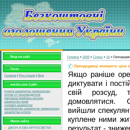
Вхід на сайт
Головна
»
2009
»
Січень
»
16
» Орендодавц
Орендодавці знижують ціни 
Гость
Якщо раніше оре
Головна
|
Реєстрація
|
Вхід
диктувати і пост
eve1in.com Саїйт
свій розсуд, 
купити шкарпетки червоноград
оптом от производителя
панчішна фабрика каталог
домовлятися. 
шкарпетки львів
чоловічі шкарпетки
вийшли спекулянт
виробництво шкарпеток червоноград
шкарпетки купити
куплене ними жи
Меню сайту
результат - зниже
ДЖОН И ЕВА КРУГОСВЕТКА