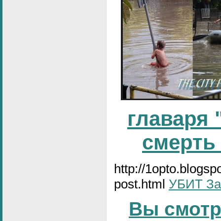
главаря 
смерть
http://1opto.blogs
post.html
УБИТ За
Вы смотр