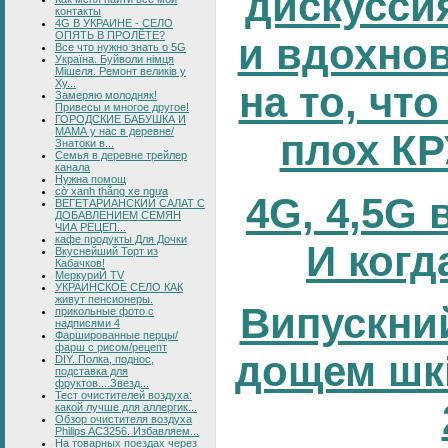
дискусси
контакты
4G В УКРАИНЕ - СЕЛО
ОПЯТЬ В ПРОЛЁТЕ?
и вдохно
Все что нужно знать о 5G
Україна. Буйволи німця
Мішеля. Ремонт великів у
Ху...
на то, что
Замеряю молодняк!
Привесы и многое другое!
ГОРОДСКИЕ БАБУШКА И
МАМА у нас в деревне/
плох К
Знатоки в...
Семья в деревне трейлер
канала
Нужна помощ
cờ xanh thắng xe ngựa
4G, 4,5G 
ВЕГЕТАРИАНСКИЙ САЛАТ С
ДОБАВЛЕНИЕМ СЕМЯН
ЧИА РЕЦЕП...
кафе продукты Для Дочки
И когд
Вкуснейший Торт из
Кабачков!
МеркуриЙ TV
УКРАИНСКОЕ СЕЛО КАК
живут пенсионеры.
Випускний
прикольные фото с
надписями 4
Фаршированные перцы/
фарш с рисом/рецепт
дощем шк
DIY. Полка, поднос,
подставка для
фруктов....Звезд...
Тест очистителей воздуха:
какой лучше для аллергик...
Обзор очистителя воздуха
Philips AC3256. Избавляем...
На товарных поездах через