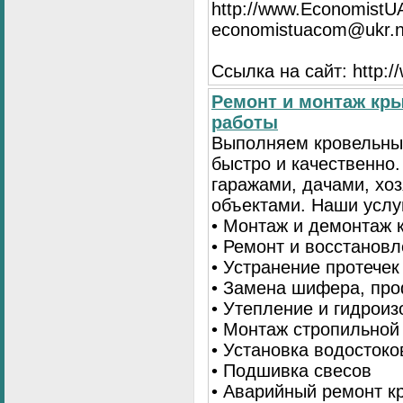
http://www.EconomistU
economistuacom@ukr.n
Ссылка на сайт: http:
Ремонт и монтаж кр
работы
Выполняем кровельны
быстро и качественно
гаражами, дачами, хо
объектами. Наши услу
• Монтаж и демонтаж 
• Ремонт и восстанов
• Устранение протечек
• Замена шифера, пр
• Утепление и гидрои
• Монтаж стропильной
• Установка водостоко
• Подшивка свесов
• Аварийный ремонт 