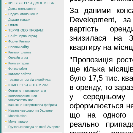
КИЕВ ВСТРЕЧА ДЖОН И ЕВА
За даними конса
Доска оголошення
Подати оголошення
Development, з
Додати товари
Оптом
вартість орен
ТЕРМІНОВО ПРОДАМ!
знизилася на 
Саїйт Червоноград
Форум Каталог
квартиру на місяц
Новини сайту
Каталог файлів
"Пропозиція рос
Онлайн игры
Комментарии
ще кілька місяці
Фотоальбом
Каталог сайтов
було 17,5 тис. кв
товари оптом від виробника
в оренду, то зара
ШКАРПЕТКИ ОПТОМ 2020
Оптом от производителя
у середньому
Коллаборация, или
сотрудничество
оформлюється не 
панчішно-шкарпеткова фабрика
Идеальные дороги в Украине
що на одного п
Monetization
Монетизация
реально припад
Грузовые поезда по всей Америке