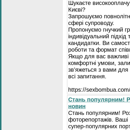
Шукаєте високооплачув
Києві?
Запрошуємо повнолітні
сфері супроводу.
Пропонуємо гнучкий гр
індивідуальний підхід 
кандидатки. Ви самост
роботи та формат спів
Якщо для вас важливі 
комфортні умови, зали
зв'яжеться з вами для 
всі запитання.
https://seхbombua.com/
Стань популярним! Р
новин
Стань популярним! Роз
фоторепортажів. Ваші 
супер-популярних порта