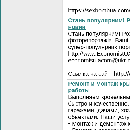
https://seхbombua.com/
Стань популярним! Р
новин
Стань популярним! Роз
фоторепортажів. Ваші 
супер-популярних порта
http://www.EconomistU
economistuacom@ukr.n
Ссылка на сайт: http:
Ремонт и монтаж кр
работы
Выполняем кровельны
быстро и качественно
гаражами, дачами, хо
объектами. Наши услу
• Монтаж и демонтаж 