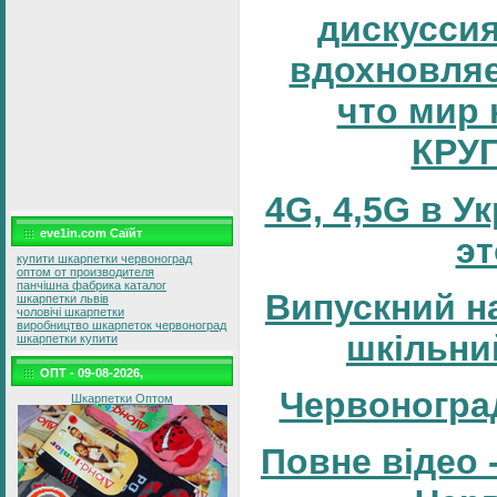
дискуссия
вдохновляе
что мир 
КРУ
4G, 4,5G в У
eve1in.com Саїйт
эт
купити шкарпетки червоноград
оптом от производителя
панчішна фабрика каталог
Випускний н
шкарпетки львів
чоловічі шкарпетки
виробництво шкарпеток червоноград
шкільни
шкарпетки купити
ОПТ - 09-08-2026,
Червоногра
Шкарпетки Оптом
Повне відео 