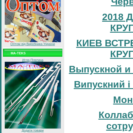
Черв
2018 
КРУ
КИЕВ ВСТР
Оптом від Виробника України
КРУ
MA-TEKS
Игла-Платина
Выпускной и
Випускний і
Мон
Коллаб
сотр
Додати товари