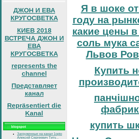
Я в шоке от
ДЖОН И ЕВА
КРУГОСВЕТКА
году на рынке
какие цены в
КИЕВ 2018
ВСТРЕЧА ДЖОН И
соль мука с
ЕВА
Львов Ров
КРУГОСВЕТКА
represents the
Купить н
channel
производит
Представляет
канал
панчішн
Repräsentiert die
фабрик
Kanal
купить ш
blogspot
Загруженные на канал 1opto
Алексей Сергеевич Титу...