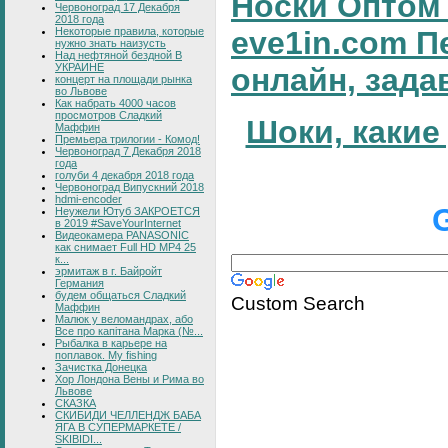
Носки Оптом 
Червоноград 17 Декабря
2018 года
Некоторые правила, которые
eve1in.com П
нужно знать наизусть
Над нефтяной бездной В
УКРАИНЕ
онлайн, зада
концерт на площади рынка
во Львове
Как набрать 4000 часов
просмотров Сладкий
Шоки, какие
Маффин
Премьера трилогии - Комод!
Червоноград 7 Декабря 2018
года
голуби 4 декабря 2018 года
Червоноград Випускний 2018
hdmi-encoder
Неужели Ютуб ЗАКРОЕТСЯ
в 2019 #SaveYourInternet
Видеокамера PANASONIC
как снимает Full HD MP4 25
к...
эрмитаж в г. Байройт
Германия
будем общаться Сладкий
Custom Search
Маффин
Малюк у веломандрах, або
Все про капітана Марка (№...
Рыбалка в карьере на
поплавок. My fishing
Зачистка Донецка
Хор Лондона Вены и Рима во
Львове
СКАЗКА
СКИБИДИ ЧЕЛЛЕНДЖ БАБА
ЯГА В СУПЕРМАРКЕТЕ /
SKIBIDI...