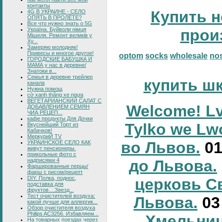
контакты
Купить н
4G В УКРАИНЕ - СЕЛО
ОПЯТЬ В ПРОЛЁТЕ?
Все что нужно знать о 5G
Україна. Буйволи німця
прои
Мішеля. Ремонт великів у
Ху...
Замеряю молодняк!
Привесы и многое другое!
optom
socks
wholesale
no
ГОРОДСКИЕ БАБУШКА И
МАМА у нас в деревне/
Знатоки в...
Семья в деревне трейлер
купить ш
канала
Нужна помощ
cờ xanh thắng xe ngựa
ВЕГЕТАРИАНСКИЙ САЛАТ С
Welcome! Lv
ДОБАВЛЕНИЕМ СЕМЯН
ЧИА РЕЦЕП...
кафе продукты Для Дочки
Tylko we Lw
Вкуснейший Торт из
Кабачков!
МеркуриЙ TV
во Львов.
0
УКРАИНСКОЕ СЕЛО КАК
живут пенсионеры.
прикольные фото с
надписями 4
до Львова.
Фаршированные перцы/
фарш с рисом/рецепт
DIY. Полка, поднос,
церковь С
подставка для
фруктов....Звезд...
Тест очистителей воздуха:
Львова.
0
какой лучше для аллергик...
Обзор очистителя воздуха
Philips AC3256. Избавляем...
Хмельниц
На товарных поездах через