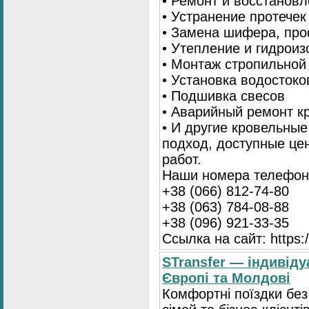
• Ремонт и восстанов
• Устранение протечек
• Замена шифера, пр
• Утепление и гидрои
• Монтаж стропильной
• Установка водостоко
• Подшивка свесов
• Аварийный ремонт 
• И другие кровельны
подход, доступные це
работ.
Наши номера телефоно
+38 (066) 812-74-80
+38 (063) 784-08-88
+38 (096) 921-33-35
Ссылка на сайт: https:/
STransfer — індивіду
Європі та Молдові
Комфортні поїздки без