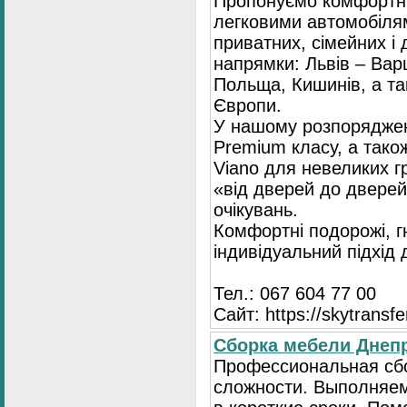
Пропонуємо комфортні
легковими автомобіля
приватних, сімейних і 
напрямки: Львів – Варш
Польща, Кишинів, а так
Європи.
У нашому розпоряджен
Premium класу, а тако
Viano для невеликих 
«від дверей до дверей
очікувань.
Комфортні подорожі, г
індивідуальний підхід
Тел.: 067 604 77 00
Сайт: https://skytransf
Сбopка мебели Днепр
Пpoфессиональная сб
сложности. Выполняем