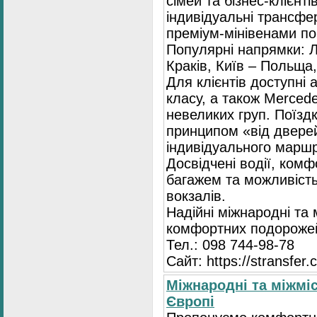
сімей та бізнес-клієнті
індивідуальні трансфе
преміум-мінівенами по 
Популярні напрямки: Л
Краків, Київ – Польща,
Для клієнтів доступні
класу, а також Mercede
невеликих груп. Поїзд
принципом «від двере
індивідуального маршр
Досвідчені водії, комф
багажем та можливість
вокзалів.
Надійні міжнародні та
комфортних подорожей
Тел.: 098 744-98-78
Сайт: https://stransfer.
Міжнародні та міжміс
Європі