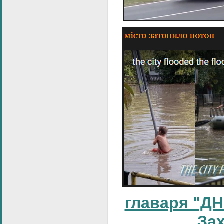
главаря "ДН
За