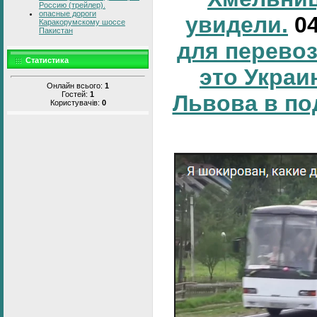
Россию (трейлер).
опасные дороги
увидели.
0
Каракорумскому шоссе
Пакистан
для перевоз
Статистика
это Украи
Онлайн всього:
1
Гостей:
1
Львова в по
Користувачів:
0