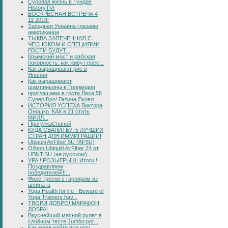
Суровая жизнь в Тундре
HistoryTVr
ВОСКРЕСНАЯ ВСТРЕЧА 4
11 2018г
Западная Украина глазами
американца
ТЫКВА ЗАПЕЧЁННАЯ С
ЧЕСНОКОМ И СПЕЦИЯМИ
ГОСТИ БУДУТ...
Крымский мост и рабская
покорность: как живут росс...
Как выращивают рис в
Японии
Как выращивают
шампиньоны в Голландии
приглашаем в гости Леха 58
Супер Бро! Галина Яковл...
ИСТОРИЯ УСПЕХА Виктора
Оношко. КАК в 21 стать
МИЛЛ...
ПрогулкаСпапой
КУДА СВАЛИТЬ?! 5 ЛУЧШИХ
СТРАН ДЛЯ ИММИГРАЦИИ!
Ubiquiti AirFiber 5U (AF5U)
Обзор Ubiquiti AirFiber 24 от
UBNT.SU (на русском)...
УРА ! РОЗЫГРЫШ! Итоги !
Поздравляем
победителей!!!...
Филе трески с гарниром из
шпината
Yoga Health for life - Beware of
Yoga Trainers hav...
ТВОРИ ДОБРО! МАРАФОН
ДОБРА!
Вкуснейший мясной рулет в
слоёном тесте Jumbo por...
Как меня найти все мои