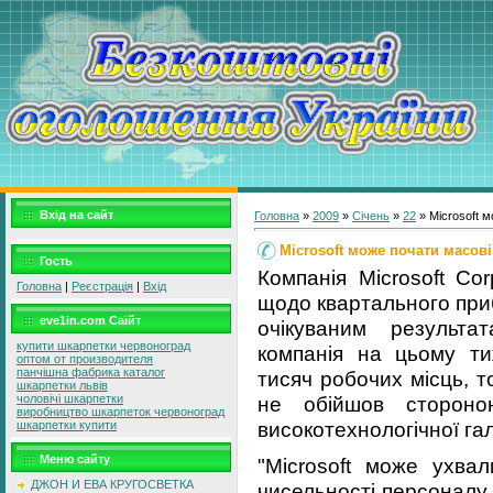
Вхід на сайт
Головна
»
2009
»
Січень
»
22
» Microsoft м
Microsoft може почати масові
Гость
Компанія Microsoft Cor
Головна
|
Реєстрація
|
Вхід
щодо квартального приб
eve1in.com Саїйт
очікуваним результа
купити шкарпетки червоноград
компанія на цьому ти
оптом от производителя
панчішна фабрика каталог
тисяч робочих місць, 
шкарпетки львів
не обійшов стороною
чоловічі шкарпетки
виробництво шкарпеток червоноград
високотехнологічної гал
шкарпетки купити
Меню сайту
"Microsoft може ухва
ДЖОН И ЕВА КРУГОСВЕТКА
чисельності персоналу н