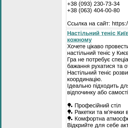
+38 (093) 230-73-34
+38 (063) 404-00-80
Ссылка на сайт: https://
Настільний теніс Киї
кожному
Хочете цікаво провест
настільний теніс у Києв
Гра не потребує спеці
бажання рухатися та 
Настільний теніс розв
координацію.
Ідеально підходить для
відпочинку або самост
🏓 Професійний стіл
🏓 Ракетки та м’ячики 
🏓 Комфортна атмосф
Відкрийте для себе ак