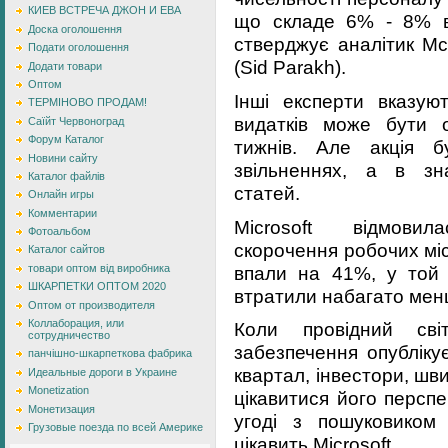
КИЕВ ВСТРЕЧА ДЖОН И ЕВА
що складе 6% - 8% ві
Доска оголошення
стверджує аналітик M
Подати оголошення
(Sid Parakh).
Додати товари
Оптом
Інші експерти вказу
ТЕРМІНОВО ПРОДАМ!
видатків може бути 
Саїйт Червоноград
Форум Каталог
тижнів. Але акція 
Новини сайту
звільненнях, а в зн
Каталог файлів
статей.
Онлайн игры
Комментарии
Microsoft відмови
Фотоальбом
скорочення робочих місц
Каталог сайтов
впали на 41%, у той ч
товари оптом від виробника
ШКАРПЕТКИ ОПТОМ 2020
втратили набагато мен
Оптом от производителя
Коллаборация, или
Коли провідний сві
сотрудничество
забезпечення опублікує
панчішно-шкарпеткова фабрика
квартал, інвестори, шв
Идеальные дороги в Украине
Monetization
цікавитися його персп
Монетизация
угоді з пошуковиком
Грузовые поезда по всей Америке
цікавить Microsoft.