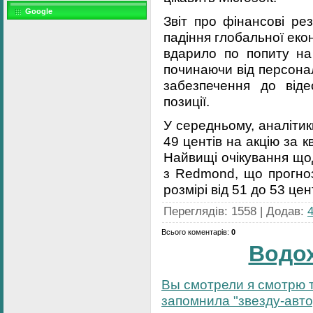
Google
Звіт про фінансові ре
падіння глобальної екон
вдарило по попиту на 
починаючи від персона
забезпечення до відео
позиції.
У середньому, аналітики
49 центів на акцію за к
Найвищі очікування щод
з Redmond, що прогноз
розмірі від 51 до 53 цен
Переглядів
:
1558
|
Додав
:
Всього коментарів
:
0
Водо
Вы смотрели я смотрю т
запомнила "звезду-автор