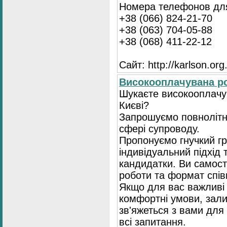
Номера телефонов для
+38 (066) 824-21-70
+38 (063) 704-05-88
+38 (068) 411-22-12
Сайт: http://karlson.org
Високооплачувана ро
Шукаєте високооплачув
Києві?
Запрошуємо повнолітні
сфері супроводу.
Пропонуємо гнучкий гр
індивідуальний підхід 
кандидатки. Ви самост
роботи та формат спів
Якщо для вас важливі 
комфортні умови, зали
зв'яжеться з вами для 
всі запитання.