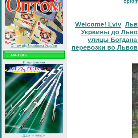
opto
Welcome! Lviv
Льв
Украины до Льво
улицы Богдана
перевозки во Львов
Оптом від Виробника України
MA-TEKS
Игла-Платина
Додати товари