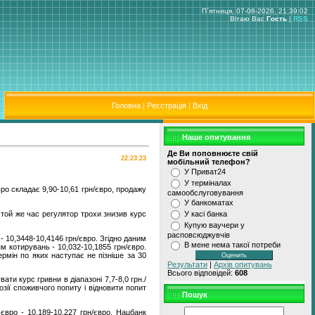
П`ятниця, 07-08-2026, 21:39:02
Вітаю Вас
Гость
|
RSS
Головна
|
Реєстрація
|
Вхід
Наше опитування
Де Ви поповнюєте свiй
22:23:23
мобiльний телефон?
У Приват24
У термiналах
вро складає 9,90-10,61 грн/євро, продажу
самообслуговування
У банкоматах
 той же час регулятор трохи знизив курс
У касi банка
Купую ваучери у
расповсюджувчiв
- 10,3448-10,4146 грн/євро. Згідно даним
В мене нема такої потреби
ям котирувань - 10,032-10,1855 грн/євро.
ермін по яких наступає не пізніше за 30
Результати
|
Архів опитувань
Всього відповідей:
608
ти курс гривни в діапазоні 7,7-8,0 грн./
озії споживчого попиту і відновити попит
Пошук
євро - 10,189-10,227 грн/євро. Нацбанк