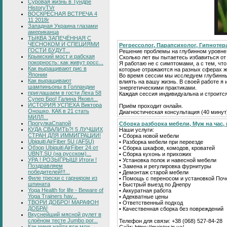
Суровая жизнь в Тундре
HistoryTVr
ВОСКРЕСНАЯ ВСТРЕЧА 4
11 2018г
Западная Украина глазами
американца
ТЫКВА ЗАПЕЧЁННАЯ С
ЧЕСНОКОМ И СПЕЦИЯМИ
Регрессолог, Парапсихолог, Гипнотер
ГОСТИ БУДУТ...
Решение проблемы на глубинном уровне
Крымский мост и рабская
Сколько лет вы пытаетесь избавиться о
покорность: как живут росс...
Я работаю не с симптомами, а с тем, что
Как выращивают рис в
которые отражаются на разных сферах ж
Японии
Во время сессии мы исследуем глубинн
Как выращивают
влиять на вашу жизнь. В своей работе 
шампиньоны в Голландии
энергетическими практиками.
приглашаем в гости Леха 58
Каждая сессия индивидуальна и строитс
Супер Бро! Галина Яковл...
ИСТОРИЯ УСПЕХА Виктора
Приём проходит онлайн.
Оношко. КАК в 21 стать
Диагностическая консультация (40 минут
МИЛЛ...
ПрогулкаСпапой
Сборка разборка мебели, Муж на час, 
КУДА СВАЛИТЬ?! 5 ЛУЧШИХ
Наши услуги:
СТРАН ДЛЯ ИММИГРАЦИИ!
• Сборка новой мебели
Ubiquiti AirFiber 5U (AF5U)
• Разборка мебели при переезде
Обзор Ubiquiti AirFiber 24 от
• Сборка шкафов, комодов, кроватей
UBNT.SU (на русском)...
• Сборка кухонь и прихожих
УРА ! РОЗЫГРЫШ! Итоги !
• Установка полок и навесной мебели
Поздравляем
• Замена и регулировка фурнитуры
победителей!!!...
• Демонтаж старой мебели
Филе трески с гарниром из
• Помощь с переносом и установкой Поч
шпината
• Быстрый выезд по Днепру
Yoga Health for life - Beware of
• Аккуратная работа
Yoga Trainers hav...
• Адекватные цены
ТВОРИ ДОБРО! МАРАФОН
• Ответственный подход
ДОБРА!
• Качественная сборка без повреждений
Вкуснейший мясной рулет в
слоёном тесте Jumbo por...
Телефон для связи: +38 (068) 527-84-28
Как меня найти все мои