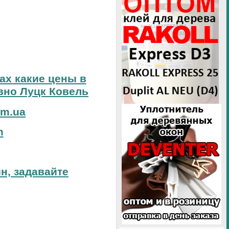
тах какие цены в
вно Луцк Ковель
om.ua
m
н, задавайте