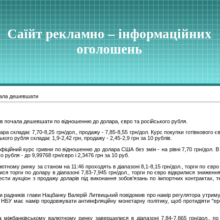
Саїйт рекламно – інформаційних
оголошень
чала дешевшати
ов почала дешевшати по відношенню до долара, євро та російського рубля.
ра складає 7,70-8,25 грн/дол., продажу - 7,85-8,55 грн/дол. Курс покупки готівкового є
ького рубля складає 1,9-2,42 грн, продажу - 2,45-2,9 грн за 10 рублів.
фіційний курс гривни по відношенню до долара США без змін - на рівні 7,70 грн/дол. В
 рубля - до 9,99768 грн/євро і 2,3476 грн за 10 руб.
тному ринку за станом на 11:46 проходять в діапазоні 8,1-8,15 грн/дол., торги по євро 
лися торги по долару в діапазоні 7,83-7,945 грн/дол., торги по євро відкрилися зниженн
сти аукціон з продажу доларів під виконання зобов'язань по імпортних контрактах, т
и радників глави Нацбанку Валерій Литвицький повідомив про намір регулятора утримува
го, НБУ має намір продовжувати антиінфляційну монетарну політику, щоб протидіяти "ер
 міжбанківському валютному ринку завершилися в діапазоні 7,84-7,865 грн/дол., по 