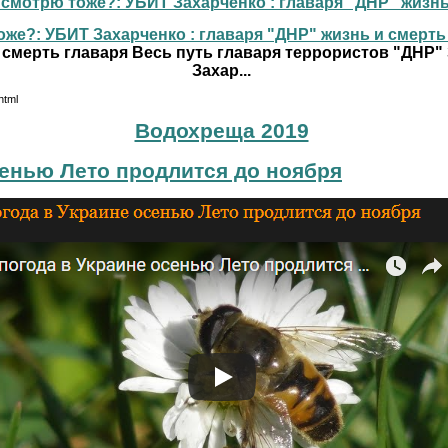
смотрю тоже?: УБИТ Захарченко : главаря "ДНР" жизнь и
же?: УБИТ Захарченко : главаря "ДНР" жизнь и смерть г
 смерть главаря Весь путь главаря террористов "ДНР"
Захар...
html
Водохреща 2019
сенью Лето продлится до ноября