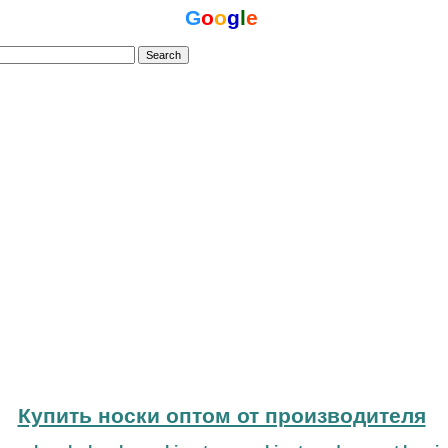
G
o
o
g
l
e
Купить носки оптом от производителя