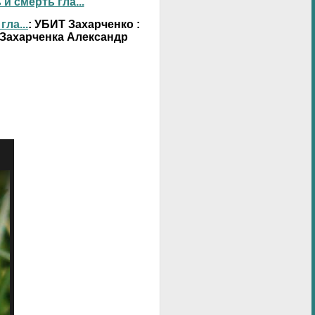
 смерть гла...
ла...
: УБИТ Захарченко :
 Захарченка Александр