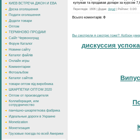
купував та продавав долари за курсом 7,6
КИЕВ ВСТРЕЧА ДЖОН И ЕВА
Доска оголошення
Переглядів
:
1606
|
Додав
:
4grad
|
Рейтинг
:
0.0
/
0
Подати оголошення
Всього коментарів
:
0
Додати товари
Оптом
ТЕРМІНОВО ПРОДАМ!
Вы смотрели я смотрю тоже?: Кобзон умер:
Саїйт Червоноград
Форум Каталог
дискуссия успока
Новини сайту
Каталог файлів
Онлайн игры
Комментарии
Фотоальбом
Випус
Каталог сайтов
товари оптом від виробника
ШКАРПЕТКИ ОПТОМ 2020
Оптом от производителя
По
Коллаборация, или
сотрудничество
панчішно-шкарпеткова фабрика
Идеальные дороги в Украине
Monetization
Монетизация
Грузовые поезда по всей Америке