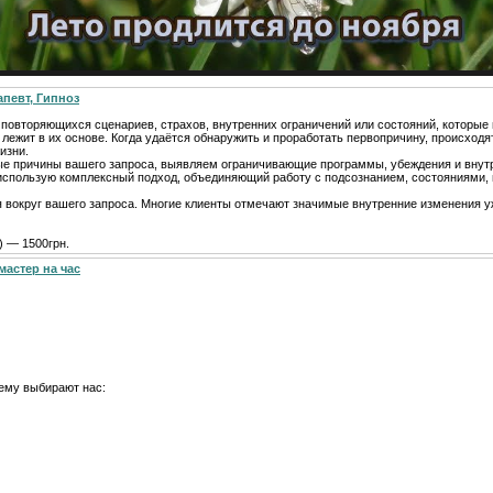
апевт, Гипноз
т повторяющихся сценариев, страхов, внутренних ограничений или состояний, которы
 лежит в их основе. Когда удаётся обнаружить и проработать первопричину, происходя
изни.
ые причины вашего запроса, выявляем ограничивающие программы, убеждения и внут
я использую комплексный подход, объединяющий работу с подсознанием, состояниями,
я вокруг вашего запроса. Многие клиенты отмечают значимые внутренние изменения у
) — 1500грн.
мастер на час
ему выбирают нас: