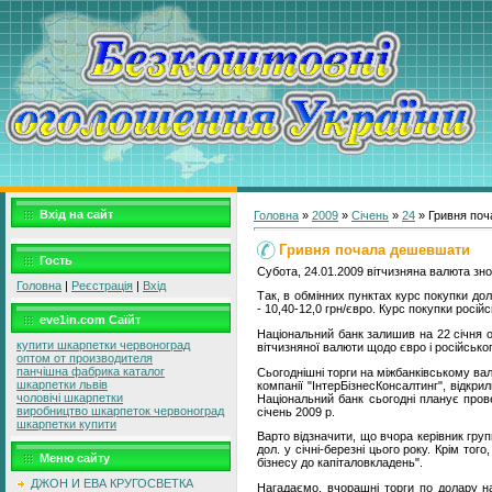
Вхід на сайт
Головна
»
2009
»
Січень
»
24
» Гривня по
Гривня почала дешевшати
Гость
Субота, 24.01.2009 вітчизняна валюта зн
Головна
|
Реєстрація
|
Вхід
Так, в обмінних пунктах курс покупки дола
- 10,40-12,0 грн/євро. Курс покупки російс
eve1in.com Саїйт
Національний банк залишив на 22 січня о
купити шкарпетки червоноград
вітчизняної валюти щодо євро і російського
оптом от производителя
панчішна фабрика каталог
Сьогоднішні торги на міжбанківському валю
шкарпетки львів
компанії "ІнтерБізнесКонсалтинг", відкри
чоловічі шкарпетки
Національний банк сьогодні планує прове
виробництво шкарпеток червоноград
січень 2009 р.
шкарпетки купити
Варто відзначити, що вчора керівник груп
дол. у січні-березні цього року. Крім то
Меню сайту
бізнесу до капіталовкладень".
ДЖОН И ЕВА КРУГОСВЕТКА
Нагадаємо, вчорашні торги по долару на