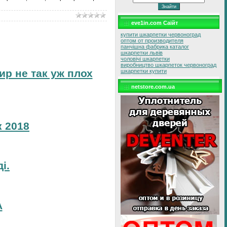
eve1in.com Саїйт
купити шкарпетки червоноград
оптом от производителя
панчішна фабрика каталог
шкарпетки львів
чоловічі шкарпетки
виробництво шкарпеток червоноград
ир не так уж плох
шкарпетки купити
netstore.com.ua
 2018
і.
А