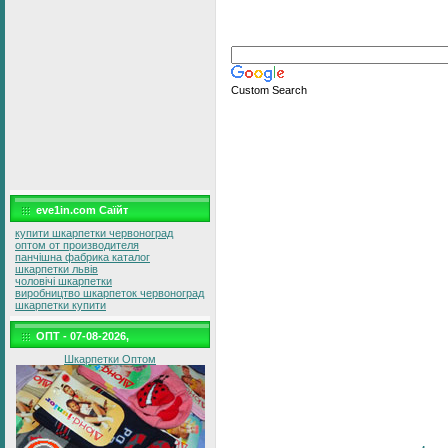
Custom Search
eve1in.com Саїйт
купити шкарпетки червоноград
оптом от производителя
панчішна фабрика каталог
шкарпетки львів
чоловічі шкарпетки
виробництво шкарпеток червоноград
шкарпетки купити
ОПТ - 07-08-2026,
Шкарпетки Оптом