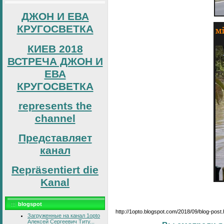
ДЖОН И ЕВА
КРУГОСВЕТКА
КИЕВ 2018
ВСТРЕЧА ДЖОН И
ЕВА
КРУГОСВЕТКА
represents the
channel
Представляет
канал
Repräsentiert die
Kanal
blogspot
http://1opto.blogspot.com/2018/09/blog-post
Загруженные на канал 1opto
Алексей Сергеевич Титу...