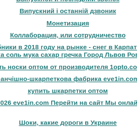
Випускний і останній дзвоник
Монетизация
Коллаборация, или сотрудничество
бники в 2018 году на рынке - снег в Карпа
а соль мука сахар гречка Город Львов Ро
ть носки оптом от производителя 1opto.c
панчішно-шкарпеткова фабрика eve1in.co
купить шкарпетки оптом
026 eve1in.com Перейти на сайт Мы онлай
Шоки, какие дороги в Украине