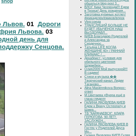
shop
общаться blog post 3...
ВЛОГ Кики Челлендж!!! Едем
в Троицк! День рождения...
Заготовка куриных котлет/
фрикаделек/ёжиков/впрок
Vlog:среда
о Львов.
01
Дороги
ТРАНСЛЯЦИЙ БОЛЬШЕ НЕ
БУДЕТ //БЫЧЕНОК НАШ
фрия Львова.
03
ВЫЗДОРАВЛ...
КИЕВ Благодарю Родителей
дной день для
и Александра за
Сердечнос...
поддержку Сенцова.
Татьяна LIFE КОГДА
ЖЕНЩИНЕ 40+ / РАННИЙ
КЛИМАКС / ...
Декабрист -условия для
обильного цветения
Шлюмберг...
Олия2009 Мой выпускной!!!
В садике!
Стихи и музыка ��
Творческий канал: Лидии
Таганово...
Alina Maslennikova Вопрос-
ответ
М.Цветаева «Вчера ещё в
глаза глядел»
ГАЛИНА ЯКОВЛЕВА КИЕВ
Едем к Врачу Остеопату и
Шама...
ТВ "КАРАЧАЕВСК". КЛАРА
ГЕРЮГОВА, 90 ЛЕТ!.
ЗАСЛУЖЕН...
ГАЛИНА ЯКОВЛЕВА КИЕВ В
Гостях у Родителей Друга
Мо...
Галина Яковлева КИЕВ Гуляя