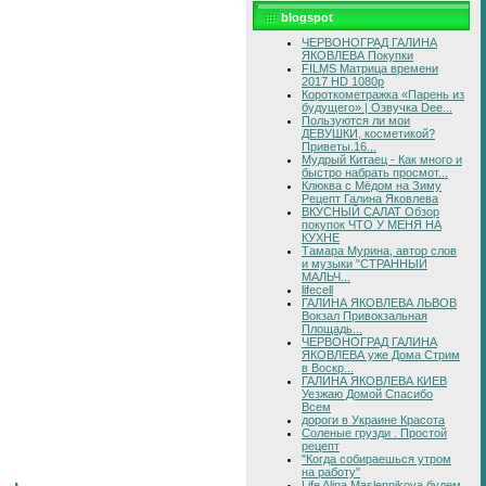
blogspot
ЧЕРВОНОГРАД ГАЛИНА
ЯКОВЛЕВА Покупки
FILMS Матрица времени
2017 HD 1080p
Короткометражка «Парень из
будущего» | Озвучка Dee...
Пользуются ли мои
ДЕВУШКИ, косметикой?
Приветы.16...
Мудрый Китаец - Как много и
быстро набрать просмот...
Клюква с Мёдом на Зиму
Рецепт Галина Яковлева
ВКУСНЫЙ САЛАТ Обзор
покупок ЧТО У МЕНЯ НА
КУХНЕ
Тамара Мурина, автор слов
и музыки "СТРАННЫЙ
МАЛЬЧ...
lifecell
ГАЛИНА ЯКОВЛЕВА ЛЬВОВ
Вокзал Привокзальная
Площадь...
ЧЕРВОНОГРАД ГАЛИНА
ЯКОВЛЕВА уже Дома Стрим
в Воскр...
ГАЛИНА ЯКОВЛЕВА КИЕВ
Уезжаю Домой Спасибо
Всем
дороги в Украине Красота
Соленые грузди . Простой
рецепт
"Когда собираешься утром
на работу"
Life Alina Maslennikova будем