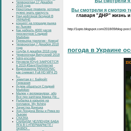
Вы смотрели я 
Червоноград 17 Декабря
2018 года
Некоторые правила, которые
Вы смотрели я смотрю то
нужно знать наизусть
главаря "ДНР" жизнь и
Над нефтяной бездной В
УКРАИНЕ
концерт на площади рынка
во Львове
http://1opto.blogspot.com/2018/09/blog-post.
Как набрать 4000 часов
просмотров Сладкий
Маффин
Премьера трилогии - Комод!
Червоноград 7 Декабря 2018
года
погода в Украине о
голуби 4 декабря 2018 года
Червоноград Випускний 2018
hdmi-encoder
Неужели Ютуб ЗАКРОЕТСЯ
в 2019 #SaveYourInternet
Видеокамера PANASONIC
как снимает Full HD MP4 25
к...
эрмитаж в г. Байройт
Германия
будем общаться Сладкий
Маффин
Малюк у веломандрах, або
Все про капітана Марка (№...
Рыбалка в карьере на
поплавок. My fishing
Зачистка Донецка
Хор Лондона Вены и Рима во
Львове
СКАЗКА
СКИБИДИ ЧЕЛЛЕНДЖ БАБА
ЯГА В СУПЕРМАРКЕТЕ /
SKIBIDI...