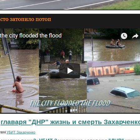
главаря "ДНР" жизнь и смерть Захарченк
.html
УБИТ Захарченко