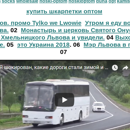
m
socks
wholesale
noski-optom
noskioptom
duna
opt
kamis
купить шкарпетки оптом
ов. промо Tylko we Lwowie
Утром я еду в
ва.
02
Монастырь и церковь Святого Ону
 Хмельницкого Львова и увидели.
04
Выхо
е.
05
это Украина 2018
. 06
Мэр Львова в 
07