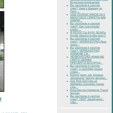
Встретила Александра
Вы смотрели я смотрю
тоже?: Киев к Шаману из
Перу ...
1000 ПОДПИСЧИКОВ ЗА 5
МИНУТ/ВСЕ СЕКРЕТЫ КАК
НАБРАТ...
Вы смотрели я смотрю
тоже?: Как толстолобы
клюют ...
Я РЕПОСТЫ БУДУ ДЕЛАТЬ
будем общаться blog post 2
Вы смотрели я смотрю
тоже?: ЧЕРВОНОГРАД День
знань...
Вы смотрели я смотрю
тоже?: ЧЕРВОНОГРАД
ХРАМОВЕ СВ...
ЧЕРВОНОГРАД ХРАМОВЕ
СВЯТО ЦЕРКВИ
ПРЕСВЯТОЇ БОГОРОД...
Вы смотрели я смотрю
тоже?: 1 сентября пошел
собир...
Кобзон умер: как Украина
запомнила "звезду-авторит...
Aziz Red прогулка на
байдарке холодное горное
озер...
Королевство Норвегия Travel
Norway
Вы смотрели я смотрю
о
тоже?: УБИТ Захарченко :
глав...